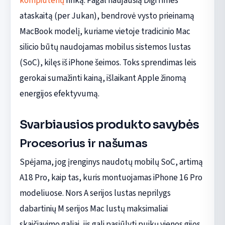
kompiuterių
rinką. Pagal naujausią DigiTimes
ataskaitą (per Jukan), bendrovė vysto prieinamą
MacBook modelį, kuriame vietoje tradicinio Mac
silicio būtų naudojamas mobilus sistemos lustas
(SoC), kilęs iš iPhone šeimos. Toks sprendimas leis
gerokai sumažinti kainą, išlaikant Apple žinomą
energijos efektyvumą.
Svarbiausios produkto savybės
Procesorius ir našumas
Spėjama, jog įrenginys naudotų mobilų SoC, artimą
A18 Pro, kaip tas, kuris montuojamas iPhone 16 Pro
modeliuose. Nors A serijos lustas neprilygs
dabartinių M serijos Mac lustų maksimaliai
skaičiavimo galiai, jis gali pasiūlyti puikų vienos gijos