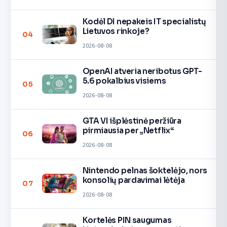
Kodėl DI nepakeis IT specialistų
Lietuvos rinkoje?
04
2026-08-08
OpenAI atveria neribotus GPT-
5.6 pokalbius visiems
05
2026-08-08
GTA VI išplėstinė peržiūra
pirmiausia per „Netflix“
06
2026-08-08
Nintendo pelnas šoktelėjo, nors
konsolių pardavimai lėtėja
07
2026-08-08
Kortelės PIN saugumas