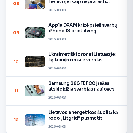
Lietuvoje: kaip neprarasti
08
pinigų
2026-08-08
Apple DRAM krizė prieš svarbų
iPhone 18 pristatymą
09
2026-08-08
Ukrainietiški dronai Lietuvoje:
ką laimės rinka ir verslas
10
2026-08-08
Samsung S26 FE FCC įrašas
atskleidžia svarbias naujoves
11
2026-08-08
Lietuvos energetikos šuolis: ką
rodo „Litgrid“ pusmetis
12
2026-08-08