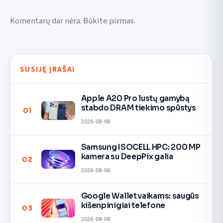
Komentarų dar nėra. Būkite pirmas.
SUSIJĘ ĮRAŠAI
Apple A20 Pro lustų gamybą
stabdo DRAM tiekimo spūstys
01
2026-08-08
Samsung ISOCELL HPC: 200 MP
kamera su DeepPix galia
02
2026-08-08
Google Wallet vaikams: saugūs
kišenpinigiai telefone
03
2026-08-08