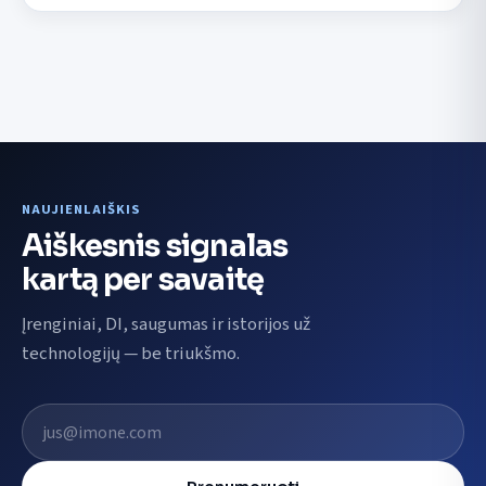
NAUJIENLAIŠKIS
Aiškesnis signalas
kartą per savaitę
Įrenginiai, DI, saugumas ir istorijos už
technologijų — be triukšmo.
El. pašto adresas