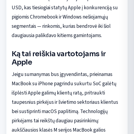
USD, kas tiesiogiai statytų Apple į konkurenciją su
pigiomis Chromebook ir Windows nešiojamųjų
segmentais — rinkomis, kurias bendrovė iki šiol
daugiausia palikdavo kitiems gamintojams.
Ką tai reiškia vartotojams ir
Apple
Jeigu sumanymas bus įgyvendintas, prieinamas
MacBook su iPhone pagrindu sukurtu SoC galėtų
išplėsti Apple galimų klientų ratą, pritraukti
taupesnius pirkėjus ir švietimo sektoriaus klientus
bei sustiprinti macOS paplitimą. Technologijų
pirkėjams tai reikštų daugiau pasirinkimų:
aukščiausios klasės M serijos MacBook galios