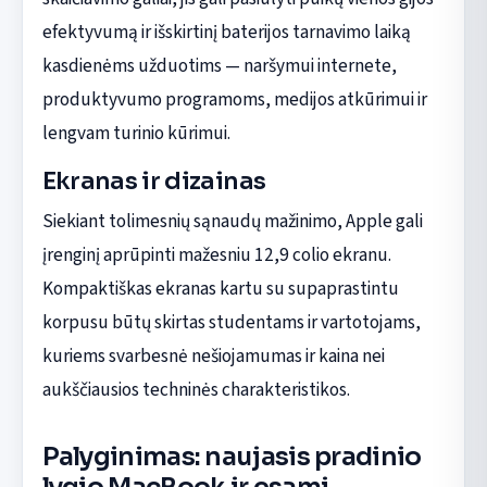
efektyvumą ir išskirtinį baterijos tarnavimo laiką
kasdienėms užduotims — naršymui internete,
produktyvumo programoms, medijos atkūrimui ir
lengvam turinio kūrimui.
Ekranas ir dizainas
Siekiant tolimesnių sąnaudų mažinimo, Apple gali
įrenginį aprūpinti mažesniu 12,9 colio ekranu.
Kompaktiškas ekranas kartu su supaprastintu
korpusu būtų skirtas studentams ir vartotojams,
kuriems svarbesnė nešiojamumas ir kaina nei
aukščiausios techninės charakteristikos.
Palyginimas: naujasis pradinio