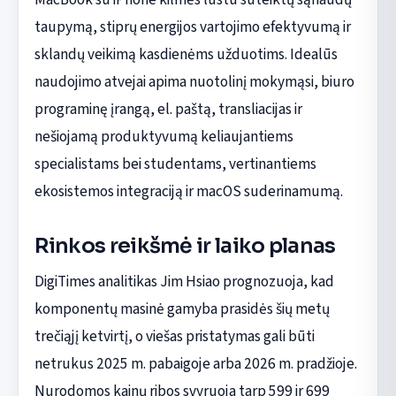
taupymą, stiprų energijos vartojimo efektyvumą ir
sklandų veikimą kasdienėms užduotims. Idealūs
naudojimo atvejai apima nuotolinį mokymąsi, biuro
programinę įrangą, el. paštą, transliacijas ir
nešiojamą produktyvumą keliaujantiems
specialistams bei studentams, vertinantiems
ekosistemos integraciją ir macOS suderinamumą.
Rinkos reikšmė ir laiko planas
DigiTimes analitikas Jim Hsiao prognozuoja, kad
komponentų masinė gamyba prasidės šių metų
trečiąjį ketvirtį, o viešas pristatymas gali būti
netrukus 2025 m. pabaigoje arba 2026 m. pradžioje.
Nurodomos kainų ribos svyruoja tarp 599 ir 699