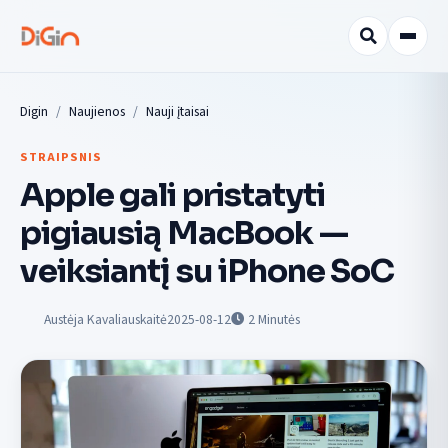
Digin
Naujienos
Nauji įtaisai
STRAIPSNIS
Apple gali pristatyti
pigiausią MacBook —
veiksiantį su iPhone SoC
Austėja Kavaliauskaitė
2025-08-12
2
Minutės