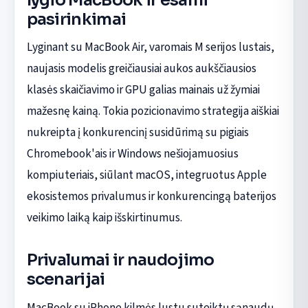
lygio MacBook ir esami
pasirinkimai
Lyginant su MacBook Air, varomais M serijos lustais,
naujasis modelis greičiausiai aukos aukščiausios
klasės skaičiavimo ir GPU galias mainais už žymiai
mažesnę kainą. Tokia pozicionavimo strategija aiškiai
nukreipta į konkurencinį susidūrimą su pigiais
Chromebook'ais ir Windows nešiojamuosius
kompiuteriais, siūlant macOS, integruotus Apple
ekosistemos privalumus ir konkurencingą baterijos
veikimo laiką kaip išskirtinumus.
Privalumai ir naudojimo
scenarijai
MacBook su iPhone kilmės lustu suteiktų sąnaudų