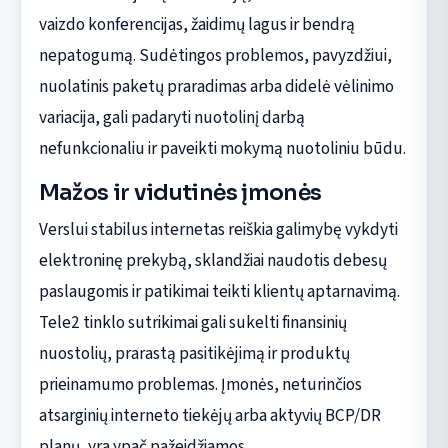
vaizdo konferencijas, žaidimų lagus ir bendrą
nepatogumą. Sudėtingos problemos, pavyzdžiui,
nuolatinis paketų praradimas arba didelė vėlinimo
variacija, gali padaryti nuotolinį darbą
nefunkcionaliu ir paveikti mokymą nuotoliniu būdu.
Mažos ir vidutinės įmonės
Verslui stabilus internetas reiškia galimybę vykdyti
elektroninę prekybą, sklandžiai naudotis debesų
paslaugomis ir patikimai teikti klientų aptarnavimą.
Tele2 tinklo sutrikimai gali sukelti finansinių
nuostolių, prarastą pasitikėjimą ir produktų
prieinamumo problemas. Įmonės, neturinčios
atsarginių interneto tiekėjų arba aktyvių BCP/DR
planų, yra ypač pažeidžiamos.