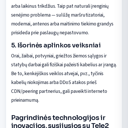
arba laikinus trikdžius. Taip pat naturali įrenginių
senėjimo problema — sulūžę maršrutizatoriai,
modemai, antenos arba maitinimo tiekimo grandys
prisideda prie paslaugų nepastovumo.
5. Išorinės aplinkos veiksniai
Orai, žaibai, potvyniai, griežtos žiemos sąlygos ir
statybų darbai gali fiziškai pažeisti kabelius ar įrangą.
Be to, kenkėjiškos veiklos atvejai, pvz., tyčinis
kabelių niokojimas arba DDoS atakos prieš
CDN/peering partnerius, gali paveikti interneto
prieinamumą.
Pagrindinės technologijos ir
inovacijos, susijusios su Tele2