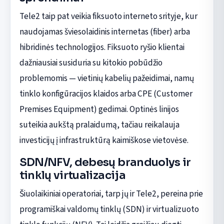
Tele2 taip pat veikia fiksuoto interneto srityje, kur
naudojamas šviesolaidinis internetas (fiber) arba
hibridinės technologijos. Fiksuoto ryšio klientai
dažniausiai susiduria su kitokio pobūdžio
problemomis — vietinių kabelių pažeidimai, namų
tinklo konfigūracijos klaidos arba CPE (Customer
Premises Equipment) gedimai. Optinės linijos
suteikia aukštą pralaidumą, tačiau reikalauja
investicijų į infrastruktūrą kaimiškose vietovėse.
SDN/NFV, debesų branduolys ir
tinklų virtualizacija
Šiuolaikiniai operatoriai, tarp jų ir Tele2, pereina prie
programiškai valdomų tinklų (SDN) ir virtualizuoto