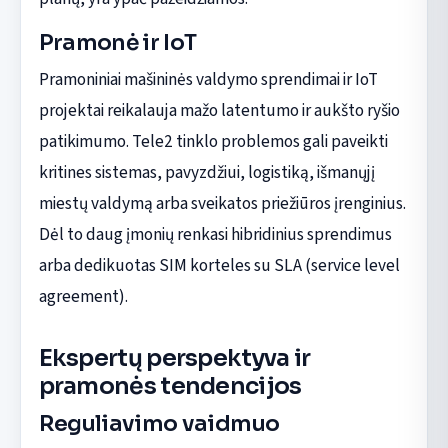
Pramonė ir IoT
Pramoniniai mašininės valdymo sprendimai ir IoT
projektai reikalauja mažo latentumo ir aukšto ryšio
patikimumo. Tele2 tinklo problemos gali paveikti
kritines sistemas, pavyzdžiui, logistiką, išmanųjį
miestų valdymą arba sveikatos priežiūros įrenginius.
Dėl to daug įmonių renkasi hibridinius sprendimus
arba dedikuotas SIM korteles su SLA (service level
agreement).
Ekspertų perspektyva ir
pramonės tendencijos
Reguliavimo vaidmuo