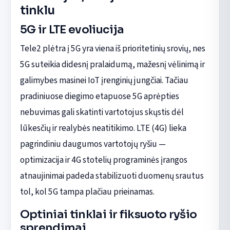
tinklu
5G ir LTE evoliucija
Tele2 plėtra į 5G yra viena iš prioritetinių srovių, nes
5G suteikia didesnį pralaidumą, mažesnį vėlinimą ir
galimybes masinei IoT įrenginių jungčiai. Tačiau
pradiniuose diegimo etapuose 5G aprėpties
nebuvimas gali skatinti vartotojus skųstis dėl
lūkesčių ir realybės neatitikimo. LTE (4G) lieka
pagrindiniu daugumos vartotojų ryšiu —
optimizacija ir 4G stotelių programinės įrangos
atnaujinimai padeda stabilizuoti duomenų srautus
tol, kol 5G tampa plačiau prieinamas.
Optiniai tinklai ir fiksuoto ryšio
sprendimai