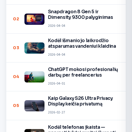
Snapdragon 8 Gen 5 ir
Dimensity 9300 palyginimas
02
2026-04-04
Kodėl išmaniojo laikrodžio
atsparumas vandeniui klaidina
03
2026-04-04
ChatGPT mokosi profesionalių
darbų per freelancerius
04
2026-04-01
Kaip Galaxy S26 Ultra Privacy
Display keičia privatumą
05
2026-02-27
Kodėl telefonas įkaista —