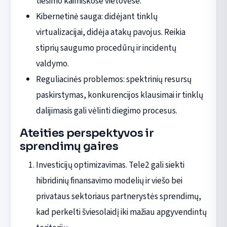
tiesimo kaimiškose vietovėse.
Kibernetinė sauga: didėjant tinklų
virtualizacijai, didėja atakų pavojus. Reikia
stiprių saugumo procedūrų ir incidentų
valdymo.
Reguliacinės problemos: spektrinių resursų
paskirstymas, konkurencijos klausimai ir tinklų
dalijimasis gali vėlinti diegimo procesus.
Ateities perspektyvos ir
sprendimų gaires
Investicijų optimizavimas. Tele2 gali siekti
hibridinių finansavimo modelių ir viešo bei
privataus sektoriaus partnerystės sprendimų,
kad perkelti šviesolaidį iki mažiau apgyvendintų