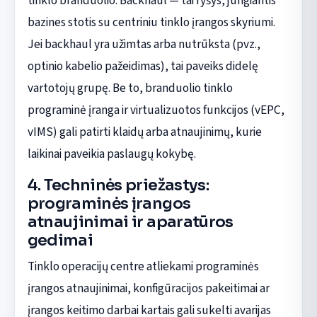
tinklo branduolio. Backhaul — tai ryšys, jungiantis
bazines stotis su centriniu tinklo įrangos skyriumi.
Jei backhaul yra užimtas arba nutrūksta (pvz.,
optinio kabelio pažeidimas), tai paveiks didelę
vartotojų grupę. Be to, branduolio tinklo
programinė įranga ir virtualizuotos funkcijos (vEPC,
vIMS) gali patirti klaidų arba atnaujinimų, kurie
laikinai paveikia paslaugų kokybę.
4. Techninės priežastys:
programinės įrangos
atnaujinimai ir aparatūros
gedimai
Tinklo operacijų centre atliekami programinės
įrangos atnaujinimai, konfigūracijos pakeitimai ar
įrangos keitimo darbai kartais gali sukelti avarijas