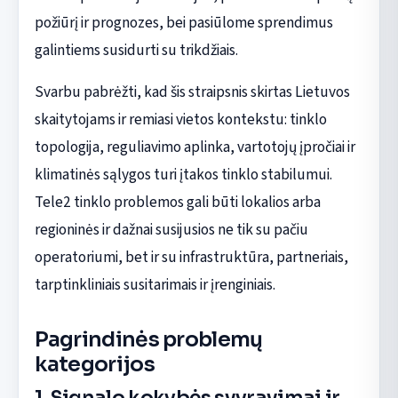
požiūrį ir prognozes, bei pasiūlome sprendimus
galintiems susidurti su trikdžiais.
Svarbu pabrėžti, kad šis straipsnis skirtas Lietuvos
skaitytojams ir remiasi vietos kontekstu: tinklo
topologija, reguliavimo aplinka, vartotojų įpročiai ir
klimatinės sąlygos turi įtakos tinklo stabilumui.
Tele2 tinklo problemos gali būti lokalios arba
regioninės ir dažnai susijusios ne tik su pačiu
operatoriumi, bet ir su infrastruktūra, partneriais,
tarptinkliniais susitarimais ir įrenginiais.
Pagrindinės problemų
kategorijos
1. Signalo kokybės svyravimai ir