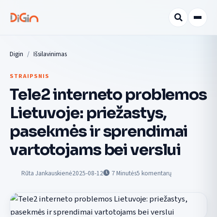
Digin
Išsilavinimas
STRAIPSNIS
Tele2 interneto problemos
Lietuvoje: priežastys,
pasekmės ir sprendimai
vartotojams bei verslui
Rūta Jankauskienė
2025-08-12
7
Minutės
5 komentarų