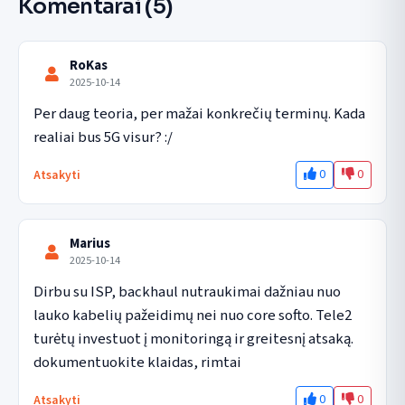
Komentarai
(5)
RoKas
2025-10-14
Per daug teoria, per mažai konkrečių terminų. Kada 
realiai bus 5G visur? :/
0
0
Atsakyti
Marius
2025-10-14
Dirbu su ISP, backhaul nutraukimai dažniau nuo 
lauko kabelių pažeidimų nei nuo core softo. Tele2 
turėtų investuot į monitoringą ir greitesnį atsaką. 
dokumentuokite klaidas, rimtai
0
0
Atsakyti