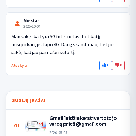
Miestas
2025-10-04
Man sakė, kad yra 5G internetas, bet kai jį 
nusipirkau, jis tapo 4G. Daug skambinau, bet jie 
sakė, kad jau pasirašei sutartį.
0
0
Atsakyti
SUSIJĘ ĮRAŠAI
Gmail leidžia keisti vartotojo
vardą prieš @gmail.com
01
2026-05-05