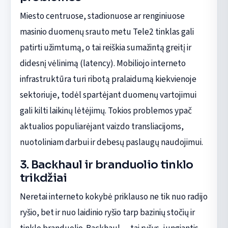
Miesto centruose, stadionuose ar renginiuose
masinio duomenų srauto metu Tele2 tinklas gali
patirti užimtumą, o tai reiškia sumažintą greitį ir
didesnį vėlinimą (latency). Mobiliojo interneto
infrastruktūra turi ribotą pralaidumą kiekvienoje
sektoriuje, todėl spartėjant duomenų vartojimui
gali kilti laikinų lėtėjimų. Tokios problemos ypač
aktualios populiarėjant vaizdo transliacijoms,
nuotoliniam darbui ir debesų paslaugų naudojimui.
3. Backhaul ir branduolio tinklo
trikdžiai
Neretai interneto kokybė priklauso ne tik nuo radijo
ryšio, bet ir nuo laidinio ryšio tarp bazinių stočių ir