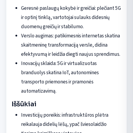
Geresnė paslaugų kokybė ir greičiai: plečiant 5G
ir optinį tinklą, vartotojai sulauks didesnių
duomenų greičių ir stabilumo.
Verslo augimas: patikimesnis internetas skatina
skaitmeninę transformaciją versle, didina
efektyvumą ir leidžia diegti naujus sprendimus.
Inovacijų sklaida: 5G ir virtualizuotas
branduolys skatina IoT, autonomines
transporto priemones ir pramonės
automatizavimą.
Iššūkiai
Investicijų poreikis: infrastruktūros plėtra
reikalauja didelių lėšų, ypač šviesolaidžio