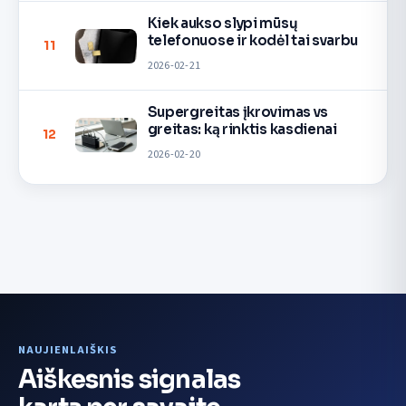
Kiek aukso slypi mūsų
telefonuose ir kodėl tai svarbu
11
2026-02-21
Supergreitas įkrovimas vs
greitas: ką rinktis kasdienai
12
2026-02-20
NAUJIENLAIŠKIS
Aiškesnis signalas