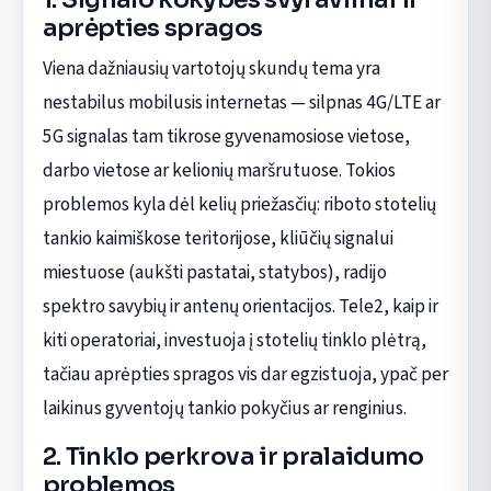
aprėpties spragos
Viena dažniausių vartotojų skundų tema yra
nestabilus mobilusis internetas — silpnas 4G/LTE ar
5G signalas tam tikrose gyvenamosiose vietose,
darbo vietose ar kelionių maršrutuose. Tokios
problemos kyla dėl kelių priežasčių: riboto stotelių
tankio kaimiškose teritorijose, kliūčių signalui
miestuose (aukšti pastatai, statybos), radijo
spektro savybių ir antenų orientacijos. Tele2, kaip ir
kiti operatoriai, investuoja į stotelių tinklo plėtrą,
tačiau aprėpties spragos vis dar egzistuoja, ypač per
laikinus gyventojų tankio pokyčius ar renginius.
2. Tinklo perkrova ir pralaidumo
problemos