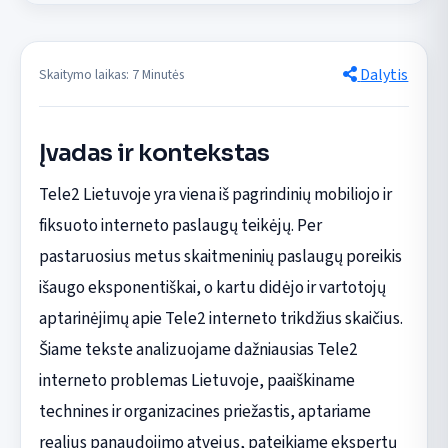
Dalytis
Skaitymo laikas: 7 Minutės
Įvadas ir kontekstas
Tele2 Lietuvoje yra viena iš pagrindinių mobiliojo ir
fiksuoto interneto paslaugų teikėjų. Per
pastaruosius metus skaitmeninių paslaugų poreikis
išaugo eksponentiškai, o kartu didėjo ir vartotojų
aptarinėjimų apie Tele2 interneto trikdžius skaičius.
Šiame tekste analizuojame dažniausias Tele2
interneto problemas Lietuvoje, paaiškiname
technines ir organizacines priežastis, aptariame
realius panaudojimo atvejus, pateikiame ekspertų