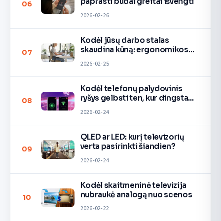
paprasti būdai greitai išvengti
06
2026-02-26
Kodėl jūsų darbo stalas
skaudina kūną: ergonomikos
07
taisyklės
2026-02-25
Kodėl telefonų palydovinis
ryšys gelbsti ten, kur dingsta
08
signalas
2026-02-24
QLED ar LED: kurį televizorių
verta pasirinkti šiandien?
09
2026-02-24
Kodėl skaitmeninė televizija
nubraukė analogą nuo scenos
10
2026-02-22