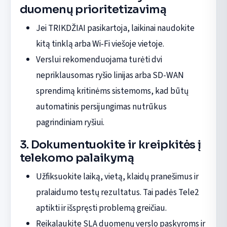
duomenų prioritetizavimą
Jei TRIKDŽIAI pasikartoja, laikinai naudokite
kitą tinklą arba Wi‑Fi viešoje vietoje.
Verslui rekomenduojama turėti dvi
nepriklausomas ryšio linijas arba SD-WAN
sprendimą kritinėms sistemoms, kad būtų
automatinis persijungimas nutrūkus
pagrindiniam ryšiui.
3. Dokumentuokite ir kreipkitės į
telekomo palaikymą
Užfiksuokite laiką, vietą, klaidų pranešimus ir
pralaidumo testų rezultatus. Tai padės Tele2
aptikti ir išspręsti problemą greičiau.
Reikalaukite SLA duomenų verslo paskyroms ir