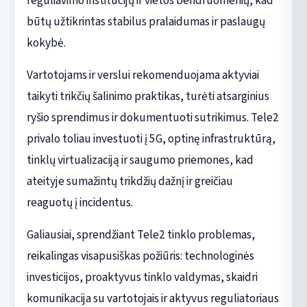
reguliavimo institucijų ir vietos bendruomenių, kad
būtų užtikrintas stabilus pralaidumas ir paslaugų
kokybė.
Vartotojams ir verslui rekomenduojama aktyviai
taikyti trikčių šalinimo praktikas, turėti atsarginius
ryšio sprendimus ir dokumentuoti sutrikimus. Tele2
privalo toliau investuoti į 5G, optinę infrastruktūrą,
tinklų virtualizaciją ir saugumo priemones, kad
ateityje sumažintų trikdžių dažnį ir greičiau
reaguotų į incidentus.
Galiausiai, sprendžiant Tele2 tinklo problemas,
reikalingas visapusiškas požiūris: technologinės
investicijos, proaktyvus tinklo valdymas, skaidri
komunikacija su vartotojais ir aktyvus reguliatoriaus