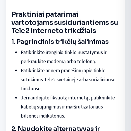
Praktiniai patarimai
vartotojams susiduriantiems su
Tele2 interneto trikdžiais
1. Pagrindinis trikčių šalinimas
Patikrinkite įrenginio tinklo nustatymus ir
perkraukite modemą arba telefoną.
Patikrinkite ar nėra pranešimų apie tinklo
sutrikimus Tele2 svetainėje arba socialiniuose
tinkluose.
Jei naudojate fiksuotą internetą, patikrinkite
kabelių sujungimus ir maršrutizatoriaus
būsenos indikatorius.
2. Naudokite alternatyvas ir