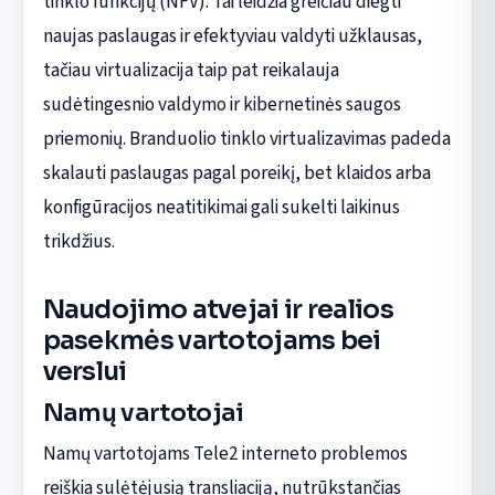
tinklo funkcijų (NFV). Tai leidžia greičiau diegti
naujas paslaugas ir efektyviau valdyti užklausas,
tačiau virtualizacija taip pat reikalauja
sudėtingesnio valdymo ir kibernetinės saugos
priemonių. Branduolio tinklo virtualizavimas padeda
skalauti paslaugas pagal poreikį, bet klaidos arba
konfigūracijos neatitikimai gali sukelti laikinus
trikdžius.
Naudojimo atvejai ir realios
pasekmės vartotojams bei
verslui
Namų vartotojai
Namų vartotojams Tele2 interneto problemos
reiškia sulėtėjusią transliaciją, nutrūkstančias