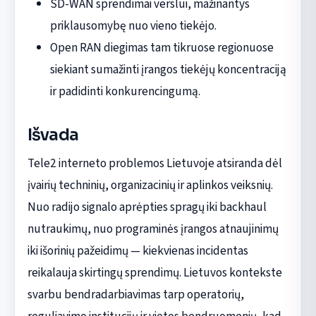
SD-WAN sprendimai verslui, mažinantys
priklausomybę nuo vieno tiekėjo.
Open RAN diegimas tam tikruose regionuose
siekiant sumažinti įrangos tiekėjų koncentraciją
ir padidinti konkurencingumą.
Išvada
Tele2 interneto problemos Lietuvoje atsiranda dėl
įvairių techninių, organizacinių ir aplinkos veiksnių.
Nuo radijo signalo aprėpties spragų iki backhaul
nutraukimų, nuo programinės įrangos atnaujinimų
iki išorinių pažeidimų — kiekvienas incidentas
reikalauja skirtingų sprendimų. Lietuvos kontekste
svarbu bendradarbiavimas tarp operatorių,