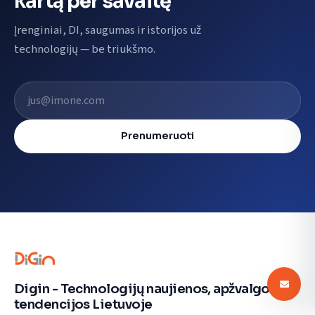
kartą per savaitę
Įrenginiai, DI, saugumas ir istorijos už
technologijų — be triukšmo.
El. pašto adresas
Prenumeruoti
Digin - Technologijų naujienos, apžvalgos ir
tendencijos Lietuvoje