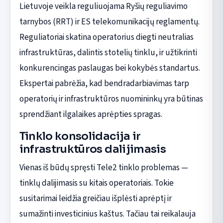
Lietuvoje veikla reguliuojama Ryšių reguliavimo
tarnybos (RRT) ir ES telekomunikacijų reglamentų.
Reguliatoriai skatina operatorius diegti neutralias
infrastruktūras, dalintis stotelių tinklu, ir užtikrinti
konkurencingas paslaugas bei kokybės standartus.
Ekspertai pabrėžia, kad bendradarbiavimas tarp
operatorių ir infrastruktūros nuomininkų yra būtinas
sprendžiant ilgalaikes aprėpties spragas.
Tinklo konsolidacija ir
infrastruktūros dalijimasis
Vienas iš būdų spręsti Tele2 tinklo problemas —
tinklų dalijimasis su kitais operatoriais. Tokie
susitarimai leidžia greičiau išplėsti aprėptį ir
sumažinti investicinius kaštus. Tačiau tai reikalauja