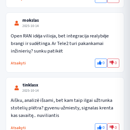
mokslas
2025-10-14
Open RAN idėja vilioja, bet integracija realybėje 
brangi ir sudėtinga. Ar Tele2 turi pakankamai 
inžinierių? sunku patikėt
0
0
Atsakyti
tinklasx
2025-10-14
Aišku, analizė išsami, bet kam taip ilgai užtrunka 
stotelių plėtra? gyvenu užmiesty, signalas krenta 
kas savaitę... nuviliantis
0
0
Atsakyti