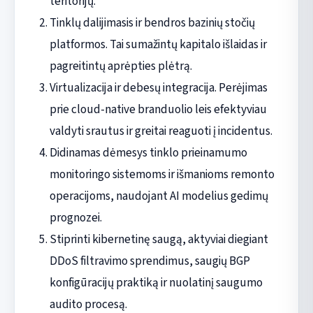
teritorijų.
Tinklų dalijimasis ir bendros bazinių stočių
platformos. Tai sumažintų kapitalo išlaidas ir
pagreitintų aprėpties plėtrą.
Virtualizacija ir debesų integracija. Perėjimas
prie cloud-native branduolio leis efektyviau
valdyti srautus ir greitai reaguoti į incidentus.
Didinamas dėmesys tinklo prieinamumo
monitoringo sistemoms ir išmanioms remonto
operacijoms, naudojant AI modelius gedimų
prognozei.
Stiprinti kibernetinę saugą, aktyviai diegiant
DDoS filtravimo sprendimus, saugių BGP
konfigūracijų praktiką ir nuolatinį saugumo
audito procesą.