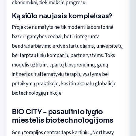
ekonomikai, tiek mokslo progresui.
Ką siūlo naujasis kompleksas?
Projekte numatyta ne tik moderni laboratorinė
bazė ir gamybos cechai, bet ir integruota
bendradarbiavimo erdvė startuoliams, universitetų
bei tarptautinių kompanijų partnerystėms. Toks
modelis užtikrins spartų biosprendimų, genų
inžinerijos ir alternatyvių terapijų vystymą bei
pritaikymą praktikoje, kas itin aktualu globalioje
biotechnologijų rinkoje.
BIO CITY – pasaulinio lygio
miestelis biotechnologijoms
Genų terapijos centras taps kertiniu „Northway