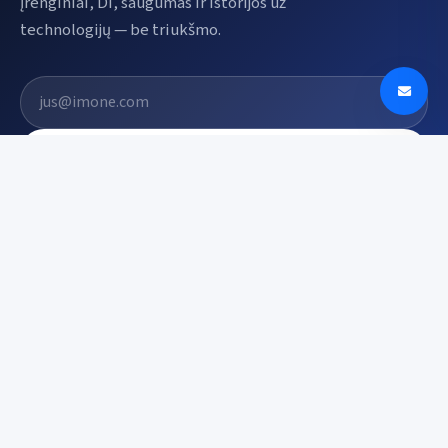
Įrenginiai, DI, saugumas ir istorijos už
technologijų — be triukšmo.
El. pašto adresas
Prenumeruoti
Digin - Technologijų naujienos, apžvalgos ir
tendencijos Lietuvoje
digin.lt – naujausios technologijų naujienos, išsamios