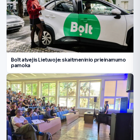
Bolt atvejis Lietuvoje: skaitmeninio prieinamumo
pamoka