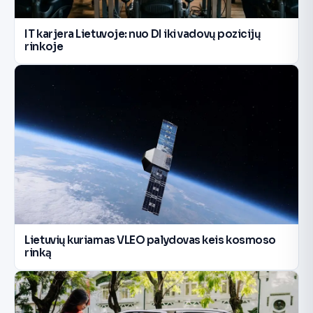
IT karjera Lietuvoje: nuo DI iki vadovų pozicijų
rinkoje
Lietuvių kuriamas VLEO palydovas keis kosmoso
rinką