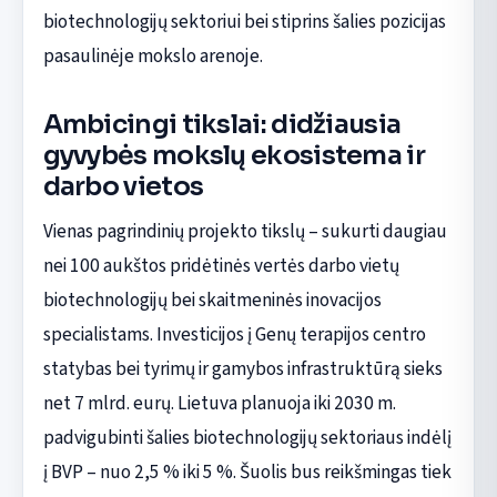
biotechnologijų sektoriui bei stiprins šalies pozicijas
pasaulinėje mokslo arenoje.
Ambicingi tikslai: didžiausia
gyvybės mokslų ekosistema ir
darbo vietos
Vienas pagrindinių projekto tikslų – sukurti daugiau
nei 100 aukštos pridėtinės vertės darbo vietų
biotechnologijų bei skaitmeninės inovacijos
specialistams. Investicijos į Genų terapijos centro
statybas bei tyrimų ir gamybos infrastruktūrą sieks
net 7 mlrd. eurų. Lietuva planuoja iki 2030 m.
padvigubinti šalies biotechnologijų sektoriaus indėlį
į BVP – nuo 2,5 % iki 5 %. Šuolis bus reikšmingas tiek