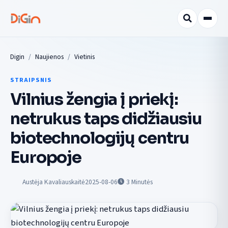
Digin
Naujienos
Vietinis
STRAIPSNIS
Vilnius žengia į priekį:
netrukus taps didžiausiu
biotechnologijų centru
Europoje
Austėja Kavaliauskaitė
2025-08-06
3
Minutės