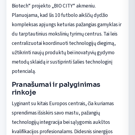
Biotech“ projekto „BIO CITY“ akmeniu.
Planuojama, kad šis 10 futbolo aikščių dydžio
kompleksas apjungs keturias pažangias gamyklas ir
du tarptautinius mokslinių tyrimų centrus. Tai leis
centralizuotai koordinuoti technologijų diegimą,
užtikrinti naujų produktų bei inovatyvių gydymo
metodų sklaidą ir sustiprinti šalies technologinį
potencialą.
Pranašumai ir palyginimas
rinkoje
Lyginant su kitais Europos centrais, čia kuriamas
sprendimas išsiskirs savo mastu, pažangių
technologijų integracija bei sąlygomis aukštos
kvalifikacijos profesionalams. Didesnis sinergijos