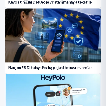
Kavos tirščiai Lietuvoje virsta išmaniąja tekstile
Naujos ES DI taisyklės: ką pajus Lietuva ir verslas