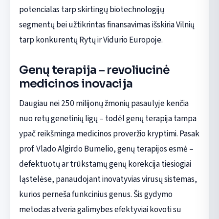
potencialas tarp skirtingų biotechnologijų
segmentų bei užtikrintas finansavimas išskiria Vilnių
tarp konkurentų Rytų ir Vidurio Europoje.
Genų terapija – revoliucinė
medicinos inovacija
Daugiau nei 250 milijonų žmonių pasaulyje kenčia
nuo retų genetinių ligų – todėl genų terapija tampa
ypač reikšminga medicinos proveržio kryptimi. Pasak
prof. Vlado Algirdo Bumelio, genų terapijos esmė –
defektuotų ar trūkstamų genų korekcija tiesiogiai
ląstelėse, panaudojant inovatyvias virusų sistemas,
kurios perneša funkcinius genus. Šis gydymo
metodas atveria galimybes efektyviai kovoti su