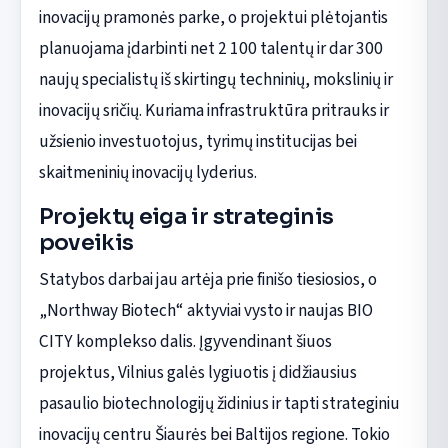
inovacijų pramonės parke, o projektui plėtojantis
planuojama įdarbinti net 2 100 talentų ir dar 300
naujų specialistų iš skirtingų techninių, mokslinių ir
inovacijų sričių. Kuriama infrastruktūra pritrauks ir
užsienio investuotojus, tyrimų institucijas bei
skaitmeninių inovacijų lyderius.
Projektų eiga ir strateginis
poveikis
Statybos darbai jau artėja prie finišo tiesiosios, o
„Northway Biotech“ aktyviai vysto ir naujas BIO
CITY komplekso dalis. Įgyvendinant šiuos
projektus, Vilnius galės lygiuotis į didžiausius
pasaulio biotechnologijų židinius ir tapti strateginiu
inovacijų centru Šiaurės bei Baltijos regione. Tokio