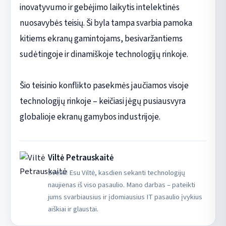
inovatyvumo ir gebėjimo laikytis intelektinės
nuosavybės teisių. Ši byla tampa svarbia pamoka
kitiems ekranų gamintojams, besivaržantiems
sudėtingoje ir dinamiškoje technologijų rinkoje.
Šio teisinio konflikto pasekmės jaučiamos visoje
technologijų rinkoje – keičiasi jėgų pusiausvyra
globalioje ekranų gamybos industrijoje.
Viltė Petrauskaitė
Sveiki! Esu Viltė, kasdien sekanti technologijų
naujienas iš viso pasaulio. Mano darbas – pateikti
jums svarbiausius ir įdomiausius IT pasaulio įvykius
aiškiai ir glaustai.