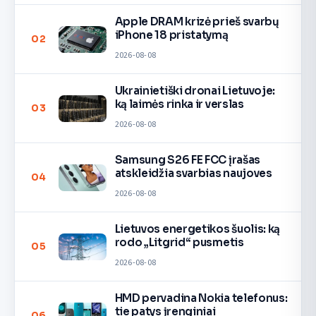
Apple DRAM krizė prieš svarbų
iPhone 18 pristatymą
02
2026-08-08
Ukrainietiški dronai Lietuvoje:
ką laimės rinka ir verslas
03
2026-08-08
Samsung S26 FE FCC įrašas
atskleidžia svarbias naujoves
04
2026-08-08
Lietuvos energetikos šuolis: ką
rodo „Litgrid“ pusmetis
05
2026-08-08
HMD pervadina Nokia telefonus:
tie patys įrenginiai
06