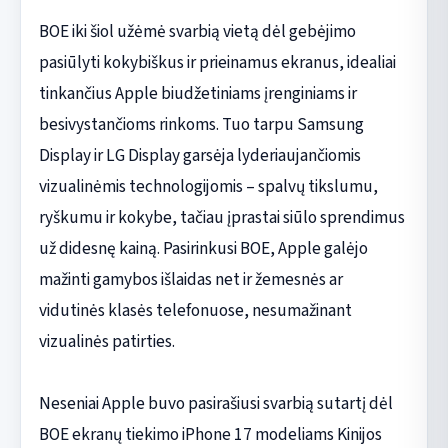
BOE iki šiol užėmė svarbią vietą dėl gebėjimo
pasiūlyti kokybiškus ir prieinamus ekranus, idealiai
tinkančius Apple biudžetiniams įrenginiams ir
besivystančioms rinkoms. Tuo tarpu Samsung
Display ir LG Display garsėja lyderiaujančiomis
vizualinėmis technologijomis – spalvų tikslumu,
ryškumu ir kokybe, tačiau įprastai siūlo sprendimus
už didesnę kainą. Pasirinkusi BOE, Apple galėjo
mažinti gamybos išlaidas net ir žemesnės ar
vidutinės klasės telefonuose, nesumažinant
vizualinės patirties.
Neseniai Apple buvo pasirašiusi svarbią sutartį dėl
BOE ekranų tiekimo iPhone 17 modeliams Kinijos