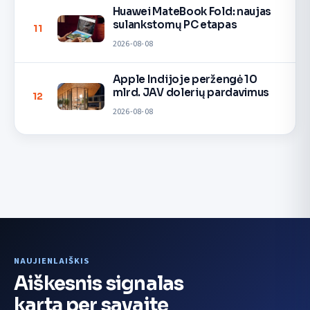
Huawei MateBook Fold: naujas
sulankstomų PC etapas
11
2026-08-08
Apple Indijoje peržengė 10
mlrd. JAV dolerių pardavimus
12
2026-08-08
NAUJIENLAIŠKIS
Aiškesnis signalas
kartą per savaitę