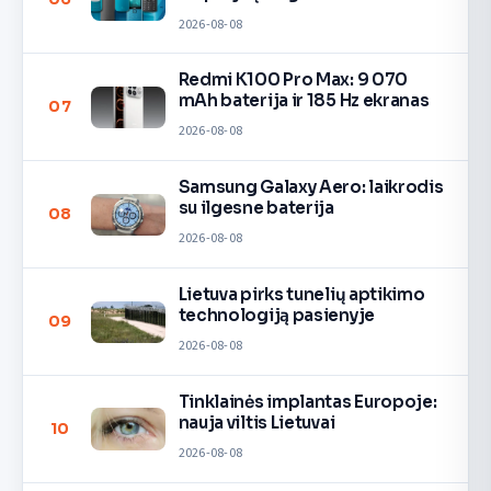
2026-08-08
Redmi K100 Pro Max: 9 070
mAh baterija ir 185 Hz ekranas
07
2026-08-08
Samsung Galaxy Aero: laikrodis
su ilgesne baterija
08
2026-08-08
Lietuva pirks tunelių aptikimo
technologiją pasienyje
09
2026-08-08
Tinklainės implantas Europoje:
nauja viltis Lietuvai
10
2026-08-08