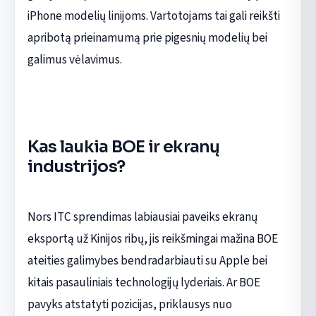
iPhone modelių linijoms. Vartotojams tai gali reikšti
apribotą prieinamumą prie pigesnių modelių bei
galimus vėlavimus.
Kas laukia BOE ir ekranų
industrijos?
Nors ITC sprendimas labiausiai paveiks ekranų
eksportą už Kinijos ribų, jis reikšmingai mažina BOE
ateities galimybes bendradarbiauti su Apple bei
kitais pasauliniais technologijų lyderiais. Ar BOE
pavyks atstatyti pozicijas, priklausys nuo