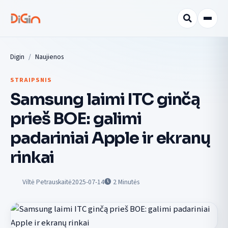
Digin
Naujienos
STRAIPSNIS
Samsung laimi ITC ginčą
prieš BOE: galimi
padariniai Apple ir ekranų
rinkai
Viltė Petrauskaitė
2025-07-14
2
Minutės