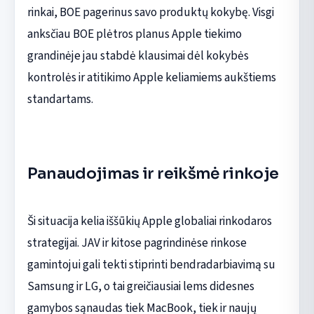
rinkai, BOE pagerinus savo produktų kokybę. Visgi
anksčiau BOE plėtros planus Apple tiekimo
grandinėje jau stabdė klausimai dėl kokybės
kontrolės ir atitikimo Apple keliamiems aukštiems
standartams.
Panaudojimas ir reikšmė rinkoje
Ši situacija kelia iššūkių Apple globaliai rinkodaros
strategijai. JAV ir kitose pagrindinėse rinkose
gamintojui gali tekti stiprinti bendradarbiavimą su
Samsung ir LG, o tai greičiausiai lems didesnes
gamybos sąnaudas tiek MacBook, tiek ir naujų