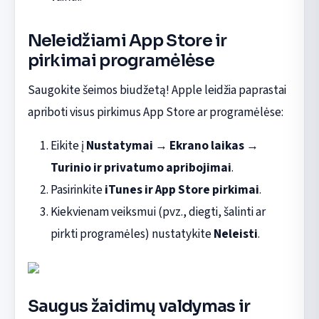
Neleidžiami App Store ir
pirkimai programėlėse
Saugokite šeimos biudžetą! Apple leidžia paprastai
apriboti visus pirkimus App Store ar programėlėse:
Eikite į
Nustatymai
→
Ekrano laikas
→
Turinio ir privatumo apribojimai
.
Pasirinkite
iTunes ir App Store pirkimai
.
Kiekvienam veiksmui (pvz., diegti, šalinti ar
pirkti programėles) nustatykite
Neleisti
.
Saugus žaidimų valdymas ir