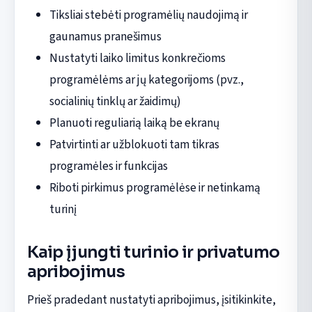
Tiksliai stebėti programėlių naudojimą ir
gaunamus pranešimus
Nustatyti laiko limitus konkrečioms
programėlėms ar jų kategorijoms (pvz.,
socialinių tinklų ar žaidimų)
Planuoti reguliarią laiką be ekranų
Patvirtinti ar užblokuoti tam tikras
programėles ir funkcijas
Riboti pirkimus programėlėse ir netinkamą
turinį
Kaip įjungti turinio ir privatumo
apribojimus
Prieš pradedant nustatyti apribojimus, įsitikinkite,