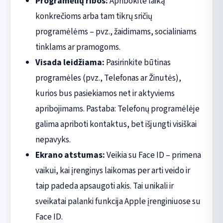
Programėlių ribos:
Apribokite laiką
konkrečioms arba tam tikrų sričių
programėlėms – pvz., žaidimams, socialiniams
tinklams ar pramogoms.
Visada leidžiama:
Pasirinkite būtinas
programėles (pvz., Telefonas ar Žinutės),
kurios bus pasiekiamos net ir aktyviems
apribojimams. Pastaba: Telefonų programėlėje
galima apriboti kontaktus, bet išjungti visiškai
nepavyks.
Ekrano atstumas:
Veikia su Face ID – primena
vaikui, kai įrenginys laikomas per arti veido ir
taip padeda apsaugoti akis. Tai unikali ir
sveikatai palanki funkcija Apple įrenginiuose su
Face ID.