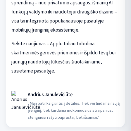
sprendimą – nuo privatumo apsaugos, išmanių AI
funkcijų valdymo iki naudotojui draugiško dizaino –
visa tai integruota populiariausioje pasaulyje
mobiliųjų įrenginių ekosistemoje.
Sekite naujienas – Apple toliau tobulina
skaitmeninės gerovės priemones ir išpildo tėvų bei
jaunųjų naudotojų lūkesčius šiuolaikiniame,
susietame pasaulyje.
Andrius Janulevičiūtė
„Man patinka gilintis į detales. Tiek vertindama naują
įrenginį, tiek kurdama mokomuosius straipsnius,
stengiuosi rašyti paprastai, bet išsamiai.“