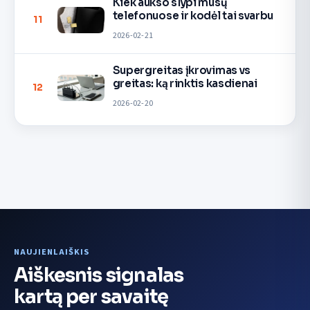
Kiek aukso slypi mūsų
telefonuose ir kodėl tai svarbu
11
2026-02-21
Supergreitas įkrovimas vs
greitas: ką rinktis kasdienai
12
2026-02-20
NAUJIENLAIŠKIS
Aiškesnis signalas
kartą per savaitę