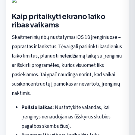
Kaip pritaikyti ekrano laiko
ribas vaikams
Skaitmeninių ribų nustatymas iOS 18 įrenginiuose –
paprastas ir lankstus. Tėvai gali pasirinkti kasdienius
laiko limitus, planuoti neleidžiamą laiką su įrenginiu
ar išskirti programėles, kurios visuomet liks
pasiekiamos. Tai ypač naudinga norint, kad vaikai
susikoncentruotų į pamokas ar nevartotų įrenginių
naktimis.
Poilsio laikas:
Nustatykite valandas, kai
įrenginys nenaudojamas (išskyrus skubios
pagalbos skambučius).