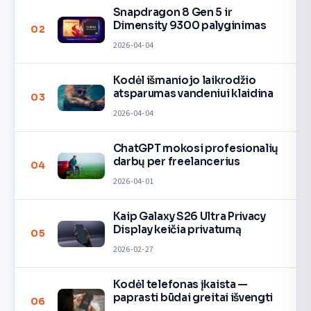
Snapdragon 8 Gen 5 ir
Dimensity 9300 palyginimas
02
2026-04-04
Kodėl išmaniojo laikrodžio
atsparumas vandeniui klaidina
03
2026-04-04
ChatGPT mokosi profesionalių
darbų per freelancerius
04
2026-04-01
Kaip Galaxy S26 Ultra Privacy
Display keičia privatumą
05
2026-02-27
Kodėl telefonas įkaista —
paprasti būdai greitai išvengti
06