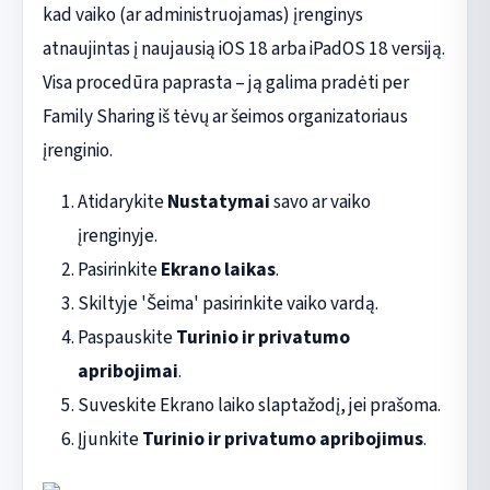
kad vaiko (ar administruojamas) įrenginys
atnaujintas į naujausią iOS 18 arba iPadOS 18 versiją.
Visa procedūra paprasta – ją galima pradėti per
Family Sharing iš tėvų ar šeimos organizatoriaus
įrenginio.
Atidarykite
Nustatymai
savo ar vaiko
įrenginyje.
Pasirinkite
Ekrano laikas
.
Skiltyje 'Šeima' pasirinkite vaiko vardą.
Paspauskite
Turinio ir privatumo
apribojimai
.
Suveskite Ekrano laiko slaptažodį, jei prašoma.
Įjunkite
Turinio ir privatumo apribojimus
.