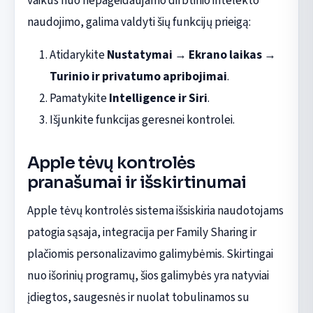
vaikus nuo nepageidaujamo dirbtinio intelekto
naudojimo, galima valdyti šių funkcijų prieigą:
Atidarykite
Nustatymai
→
Ekrano laikas
→
Turinio ir privatumo apribojimai
.
Pamatykite
Intelligence ir Siri
.
Išjunkite funkcijas geresnei kontrolei.
Apple tėvų kontrolės
pranašumai ir išskirtinumai
Apple tėvų kontrolės sistema išsiskiria naudotojams
patogia sąsaja, integracija per Family Sharing ir
plačiomis personalizavimo galimybėmis. Skirtingai
nuo išorinių programų, šios galimybės yra natyviai
įdiegtos, saugesnės ir nuolat tobulinamos su