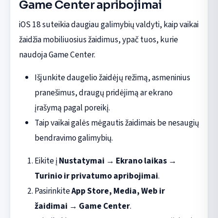
Game Center apribojimai
iOS 18 suteikia daugiau galimybių valdyti, kaip vaikai
žaidžia mobiliuosius žaidimus, ypač tuos, kurie
naudoja Game Center.
Išjunkite daugelio žaidėjų režimą, asmeninius
pranešimus, draugų pridėjimą ar ekrano
įrašymą pagal poreikį.
Taip vaikai galės mėgautis žaidimais be nesaugių
bendravimo galimybių.
Eikite į
Nustatymai
→
Ekrano laikas
→
Turinio ir privatumo apribojimai
.
Pasirinkite
App Store, Media, Web ir
žaidimai
→
Game Center
.