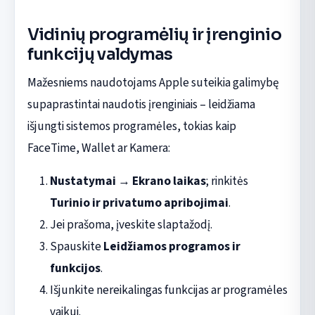
Vidinių programėlių ir įrenginio
funkcijų valdymas
Mažesniems naudotojams Apple suteikia galimybę
supaprastintai naudotis įrenginiais – leidžiama
išjungti sistemos programėles, tokias kaip
FaceTime, Wallet ar Kamera:
Nustatymai
→
Ekrano laikas
; rinkitės
Turinio ir privatumo apribojimai
.
Jei prašoma, įveskite slaptažodį.
Spauskite
Leidžiamos programos ir
funkcijos
.
Išjunkite nereikalingas funkcijas ar programėles
vaikui.