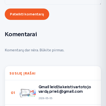
Pateikti komentarą
Komentarai
Komentarų dar nėra. Būkite pirmas.
SUSIJĘ ĮRAŠAI
Gmail leidžia keisti vartotojo
vardą prieš @gmail.com
01
2026-05-05