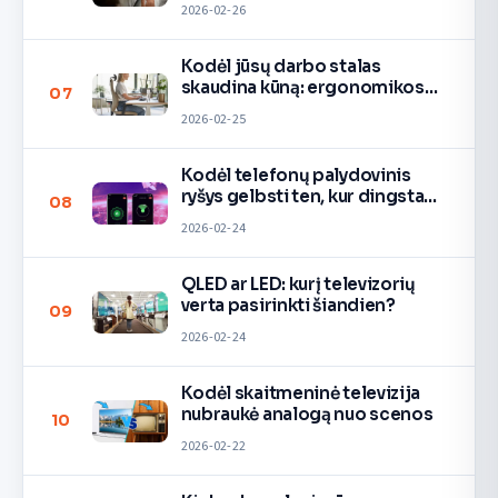
2026-02-26
Kodėl jūsų darbo stalas
skaudina kūną: ergonomikos
07
taisyklės
2026-02-25
Kodėl telefonų palydovinis
ryšys gelbsti ten, kur dingsta
08
signalas
2026-02-24
QLED ar LED: kurį televizorių
verta pasirinkti šiandien?
09
2026-02-24
Kodėl skaitmeninė televizija
nubraukė analogą nuo scenos
10
2026-02-22