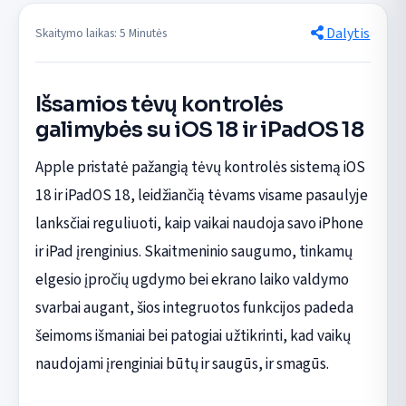
Dalytis
Skaitymo laikas: 5 Minutės
Išsamios tėvų kontrolės
galimybės su iOS 18 ir iPadOS 18
Apple pristatė pažangią tėvų kontrolės sistemą iOS
18 ir iPadOS 18, leidžiančią tėvams visame pasaulyje
lanksčiai reguliuoti, kaip vaikai naudoja savo iPhone
ir iPad įrenginius. Skaitmeninio saugumo, tinkamų
elgesio įpročių ugdymo bei ekrano laiko valdymo
svarbai augant, šios integruotos funkcijos padeda
šeimoms išmaniai bei patogiai užtikrinti, kad vaikų
naudojami įrenginiai būtų ir saugūs, ir smagūs.