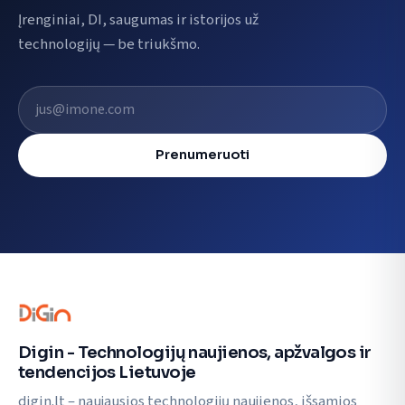
Įrenginiai, DI, saugumas ir istorijos už
technologijų — be triukšmo.
El. pašto adresas
Prenumeruoti
Digin - Technologijų naujienos, apžvalgos ir
tendencijos Lietuvoje
digin.lt – naujausios technologijų naujienos, išsamios