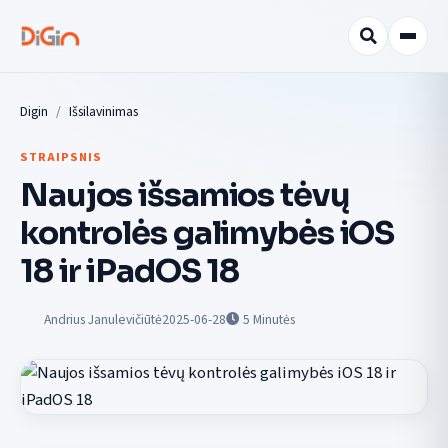
Digin
Išsilavinimas
STRAIPSNIS
Naujos išsamios tėvų
kontrolės galimybės iOS
18 ir iPadOS 18
Andrius Janulevičiūtė
2025-06-28
5
Minutės