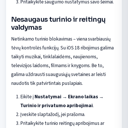
Pritaikykite saugumo nustatymus savo šeimai.
Nesaugaus turinio ir reitingų
valdymas
Netinkamo turinio blokavimas – viena svarbiausių
tėvų kontrolės funkcijų. Su iOS 18 ribojimus galima
taikyti muzikai, tinklalaidėms, naujienoms,
televizijos laidoms, filmams ir knygoms. Be to,
galima uždrausti suaugusiųjų svetaines ar leisti
naudotis tik patvirtintais puslapiais.
Eikite į
Nustatymai
→
Ekrano laikas
→
Turinio ir privatumo apribojimai
.
Įveskite slaptažodį, jei prašoma.
Pritaikykite turinio reitingų apribojimus ar