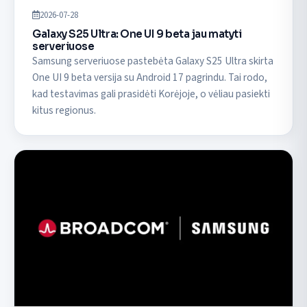
2026-07-28
Galaxy S25 Ultra: One UI 9 beta jau matyti
serveriuose
Samsung serveriuose pastebėta Galaxy S25 Ultra skirta
One UI 9 beta versija su Android 17 pagrindu. Tai rodo,
kad testavimas gali prasidėti Korėjoje, o vėliau pasiekti
kitus regionus.