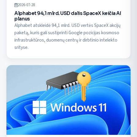
2026-07-28
Alphabet 94,1 mlrd. USD dalis SpaceX keičia AI
planus
Alphabet atskleidė 94,1 mlrd. USD vertės SpaceX akcijų
paketą, kuris gali sustiprinti Google pozicijas kosmoso
infrastruktūros, duomenų centrų ir dirbtinio intelekto
srityse.