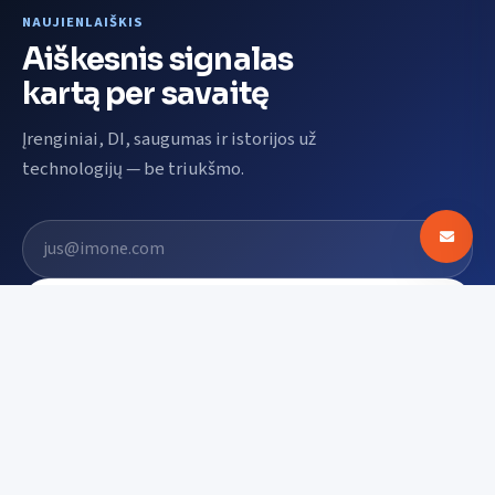
NAUJIENLAIŠKIS
Aiškesnis signalas
kartą per savaitę
Įrenginiai, DI, saugumas ir istorijos už
technologijų — be triukšmo.
El. pašto adresas
Prenumeruoti