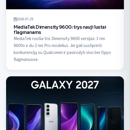
2026-07-29
MediaTek Dimensity 9600: trys nauji lustai
flagmanams
MediaTek ruošia tris Dimensity 9600 versijas: 3 nm
9600s ir du 2 nm Pro modelius. Jie gali sustiprinti
konkurenciją su Qualcomm ir pasirodyti vivo bei Oppo
flagmanuose.