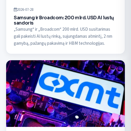
2026-07-28
Samsung ir Broadcom: 200 mlrd. USD AI lustų
sandoris
„Samsung“ ir „Broadcom“ 200 mlrd. USD susitarimas
gali pakeisti AI lustų rinką, sujungdamas atmintį, 2 nm
gamybą, pažangų pakavimą ir HBM technologijas.