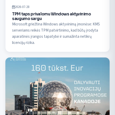
2026-07-28
TPM taps privalomu Windows aktyvinimo
saugumo sargu
Microsoft griežtina Windows aktyvinimą įmonėse: KMS
serveriams reikės TPM patvirtinimo, kad būtų įrodyta
aparatinės įrangos tapatybė ir sumažinta netikrų
licencijų rizika.