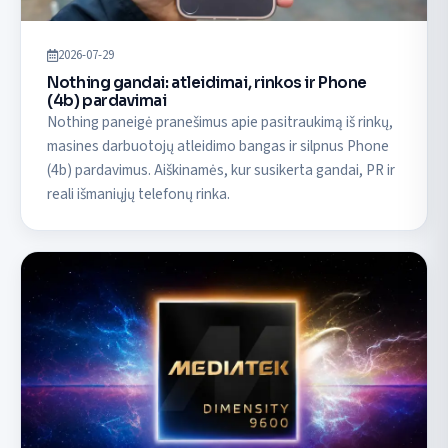
2026-07-29
Nothing gandai: atleidimai, rinkos ir Phone
(4b) pardavimai
Nothing paneigė pranešimus apie pasitraukimą iš rinkų,
masines darbuotojų atleidimo bangas ir silpnus Phone
(4b) pardavimus. Aiškinamės, kur susikerta gandai, PR ir
reali išmaniųjų telefonų rinka.