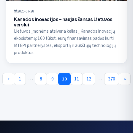
2026-07-28
Kanados inovacijos – naujas šansas Lietuvos
verslui
Lietuvos įmonėms atsiveria kelias į Kanados inovacijų
ekosistemą: 160 tūkst. eurų finansavimas padės kurti
MTEPI partnerystes, eksportą ir aukštųjų technologijų
produktus.
…
…
«
1
8
9
10
11
12
370
»