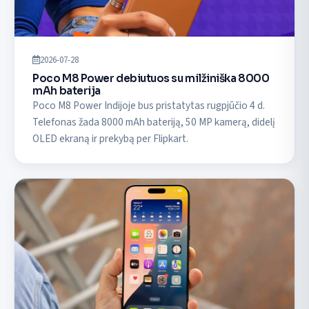
2026-07-28
Poco M8 Power debiutuos su milžiniška 8000
mAh baterija
Poco M8 Power Indijoje bus pristatytas rugpjūčio 4 d.
Telefonas žada 8000 mAh bateriją, 50 MP kamerą, didelį
OLED ekraną ir prekybą per Flipkart.