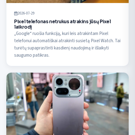
2026-07-29
Pixel telefonas netrukus atrakins jūsų Pixel
laikrodį
„Google“ ruošia funkciją, kuri leis atrakintam Pixel
telefonui automatiškai atrakinti susietą Pixel Watch. Tai
turėtų supaprastinti kasdienį naudojimą ir išlaikyti
saugumo patikras.