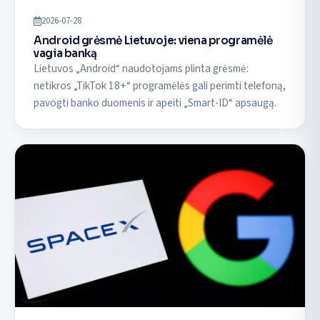
2026-07-28
Android grėsmė Lietuvoje: viena programėlė
vagia banką
Lietuvos „Android“ naudotojams plinta grėsmė:
netikros „TikTok 18+“ programėlės gali perimti telefoną,
pavogti banko duomenis ir apeiti „Smart-ID“ apsaugą.