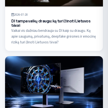
2026-07-28
DI tampa vaikų draugu: ką turi žinoti Lietuvos
tėvai
Vaikai vis dažniau bendrauja su DI kaip su draugu. Ką
apie saugumą, privatumą, deepfake grėsmes ir emocinę
riziką turi žinoti Lietuvos tėvai?