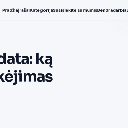
Pradžia
Įrašai
Kategorija
Susisiekite su mumis
Bendradarbiau
 data: ką
ekėjimas