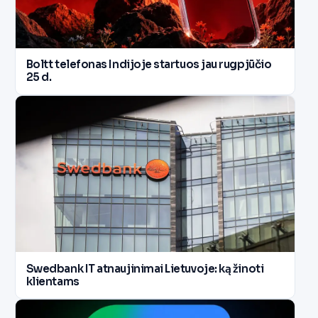
Boltt telefonas Indijoje startuos jau rugpjūčio
25 d.
Swedbank IT atnaujinimai Lietuvoje: ką žinoti
klientams