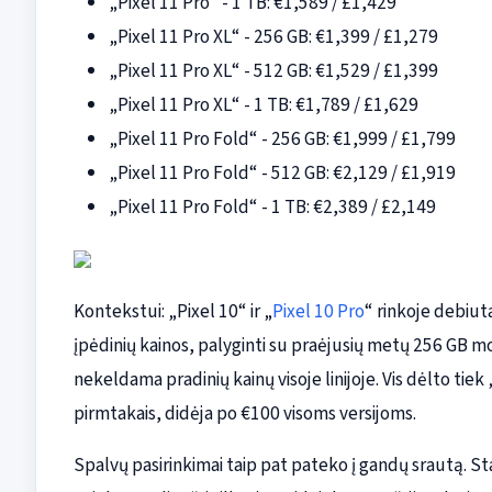
„Pixel 11 Pro“ - 1 TB: €1,589 / £1,429
„Pixel 11 Pro XL“ - 256 GB: €1,399 / £1,279
„Pixel 11 Pro XL“ - 512 GB: €1,529 / £1,399
„Pixel 11 Pro XL“ - 1 TB: €1,789 / £1,629
„Pixel 11 Pro Fold“ - 256 GB: €1,999 / £1,799
„Pixel 11 Pro Fold“ - 512 GB: €2,129 / £1,919
„Pixel 11 Pro Fold“ - 1 TB: €2,389 / £2,149
Kontekstui: „Pixel 10“ ir „
Pixel 10 Pro
“ rinkoje debiut
įpėdinių kainos, palyginti su praėjusių metų 256 GB mo
nekeldama pradinių kainų visoje linijoje. Vis dėlto tiek
pirmtakais, didėja po €100 visoms versijoms.
Spalvų pasirinkimai taip pat pateko į gandų srautą. S