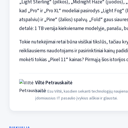
„Light Sterling“ (pilkos), „Midnight Haze“ (juodos), „F
kad „Pro“ ir „Pro XL“ modeliai pasirodys „Light Fog“ 
atspalviu) ir „Pine“ (žalios) spalvų. „Fold“ gaus siaure
detalė: 1 TB versija kiekviename modelyje, panašu, bu
Tokie nutekėjimai retai būna visiškai tikslūs, tačiau kr
reikliausiems naudotojams ir pasirinktiniai kainų padid
mokėti tokias „Pixel 11“ kainas? Pirmąją šios istorijos 
Viltė Petrauskaitė
Sveiki! Esu Viltė, kasdien sekanti technologijų naujiena
įdomiausius IT pasaulio įvykius aiškiai ir glaustai.
DISKUSIJA