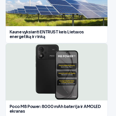
Kaune vyksianti ENTRUST keis Lietuvos
energetiką ir rinką
Poco M8 Power: 8000 mAh baterija ir AMOLED
ekranas