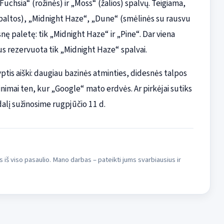
uchsia“ (rožinės) ir „Moss“ (žalios) spalvų. Teigiama,
(baltos), „Midnight Haze“, „Dune“ (smėlinės su rausvu
snę paletę: tik „Midnight Haze“ ir „Pine“. Dar viena
s rezervuota tik „Midnight Haze“ spalvai.
yptis aiški: daugiau bazinės atminties, didesnės talpos
inimai ten, kur „Google“ mato erdvės. Ar pirkėjai sutiks
dalį sužinosime rugpjūčio 11 d.
s iš viso pasaulio. Mano darbas – pateikti jums svarbiausius ir