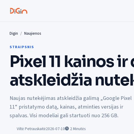
Digin
Naujienos
STRAIPSNIS
Pixel 11 kainos ir
atskleidžia nut
Naujas nutekėjimas atskleidžia galimą „Google Pixel
11“ pristatymo datą, kainas, atminties versijas ir
spalvas. Visi modeliai gali startuoti nuo 256 GB.
Viltė Petrauskaitė
2026-07-10
2
Minutės