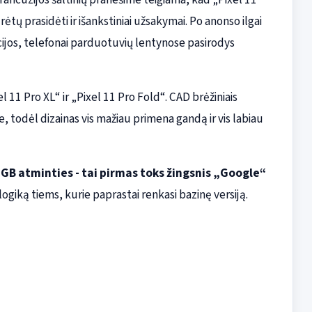
ėtų prasidėti ir išankstiniai užsakymai. Po anonso ilgai
cijos, telefonai parduotuvių lentynose pasirodys
l 11 Pro XL“ ir „Pixel 11 Pro Fold“. CAD brėžiniais
, todėl dizainas vis mažiau primena gandą ir vis labiau
 GB atminties - tai pirmas toks žingsnis „Google“
ogiką tiems, kurie paprastai renkasi bazinę versiją.