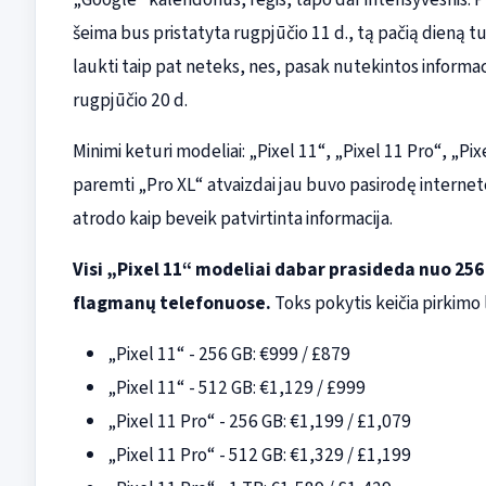
šeima bus pristatyta rugpjūčio 11 d., tą pačią dieną tur
laukti taip pat neteks, nes, pasak nutekintos informa
rugpjūčio 20 d.
Minimi keturi modeliai: „Pixel 11“, „Pixel 11 Pro“, „Pixe
paremti „Pro XL“ atvaizdai jau buvo pasirodę internete
atrodo kaip beveik patvirtinta informacija.
Visi „Pixel 11“ modeliai dabar prasideda nuo 256
flagmanų telefonuose.
Toks pokytis keičia pirkimo l
„Pixel 11“ - 256 GB: €999 / £879
„Pixel 11“ - 512 GB: €1,129 / £999
„Pixel 11 Pro“ - 256 GB: €1,199 / £1,079
„Pixel 11 Pro“ - 512 GB: €1,329 / £1,199