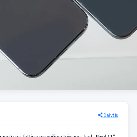
Dalytis
rancūzijos šaltinių pranešime teigiama, kad „Pixel 11“