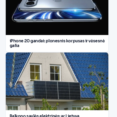
iPhone 20 gandai: plonesnis korpusas ir vėsesnė
galia
Balkono saulės elektrinės: ar Lietuva