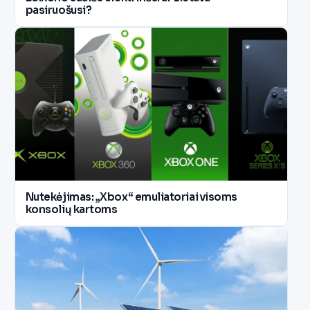
pasiruošusi?
Nutekėjimas: „Xbox“ emuliatoriai visoms
konsolių kartoms