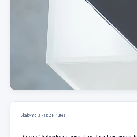
Skaitymo laikas: 2 Minutės
„Google“ kalendorius, regis, tapo dar intensyvesnis: P