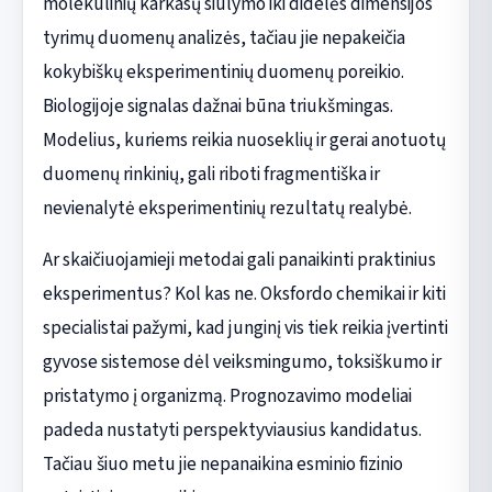
molekulinių karkasų siūlymo iki didelės dimensijos
tyrimų duomenų analizės, tačiau jie nepakeičia
kokybiškų eksperimentinių duomenų poreikio.
Biologijoje signalas dažnai būna triukšmingas.
Modelius, kuriems reikia nuoseklių ir gerai anotuotų
duomenų rinkinių, gali riboti fragmentiška ir
nevienalytė eksperimentinių rezultatų realybė.
Ar skaičiuojamieji metodai gali panaikinti praktinius
eksperimentus? Kol kas ne. Oksfordo chemikai ir kiti
specialistai pažymi, kad junginį vis tiek reikia įvertinti
gyvose sistemose dėl veiksmingumo, toksiškumo ir
pristatymo į organizmą. Prognozavimo modeliai
padeda nustatyti perspektyviausius kandidatus.
Tačiau šiuo metu jie nepanaikina esminio fizinio