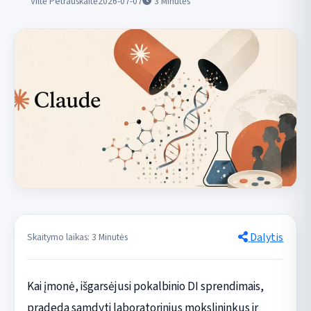
Viltė Petrauskaitė
2026-07-07
3
Minutės
Dalytis
Skaitymo laikas: 3 Minutės
Kai įmonė, išgarsėjusi pokalbinio DI sprendimais,
pradeda samdyti laboratorinius mokslininkus ir