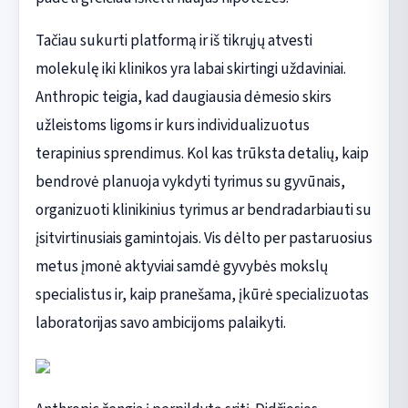
Tačiau sukurti platformą ir iš tikrųjų atvesti
molekulę iki klinikos yra labai skirtingi uždaviniai.
Anthropic teigia, kad daugiausia dėmesio skirs
užleistoms ligoms ir kurs individualizuotus
terapinius sprendimus. Kol kas trūksta detalių, kaip
bendrovė planuoja vykdyti tyrimus su gyvūnais,
organizuoti klinikinius tyrimus ar bendradarbiauti su
įsitvirtinusiais gamintojais. Vis dėlto per pastaruosius
metus įmonė aktyviai samdė gyvybės mokslų
specialistus ir, kaip pranešama, įkūrė specializuotas
laboratorijas savo ambicijoms palaikyti.