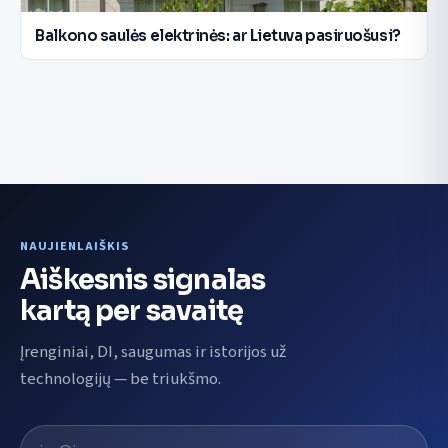
Balkono saulės elektrinės: ar Lietuva pasiruošusi?
NAUJIENLAIŠKIS
Aiškesnis signalas
kartą per savaitę
Įrenginiai, DI, saugumas ir istorijos už
technologijų — be triukšmo.
El. pašto adresas