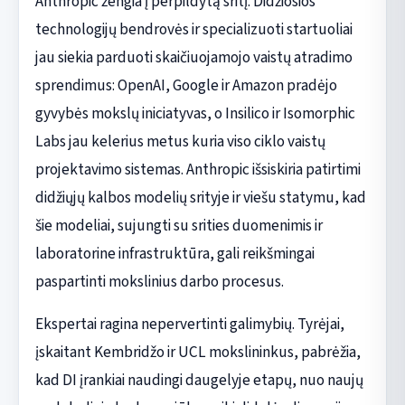
Anthropic žengia į perpildytą sritį. Didžiosios
technologijų bendrovės ir specializuoti startuoliai
jau siekia parduoti skaičiuojamojo vaistų atradimo
sprendimus: OpenAI, Google ir Amazon pradėjo
gyvybės mokslų iniciatyvas, o Insilico ir Isomorphic
Labs jau kelerius metus kuria viso ciklo vaistų
projektavimo sistemas. Anthropic išsiskiria patirtimi
didžiųjų kalbos modelių srityje ir viešu statymu, kad
šie modeliai, sujungti su srities duomenimis ir
laboratorine infrastruktūra, gali reikšmingai
paspartinti mokslinius darbo procesus.
Ekspertai ragina nepervertinti galimybių. Tyrėjai,
įskaitant Kembridžo ir UCL mokslininkus, pabrėžia,
kad DI įrankiai naudingi daugelyje etapų, nuo naujų