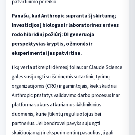
patvirtinimo poreikio.
Panašu, kad Anthropic supranta šį skirtumą;
investicijos į biologus ir laboratorines erdves
rodo hibridinį požiūrį: DI generuoja
perspektyvias kryptis, o žmonės ir
eksperimentai jas patvirtina.
Į ką verta atkreipti dėmesį toliau: ar Claude Science
galės susijungti su išorinėmis sutartinių tyrimų
organizacijomis (CRO) ir gamintojais, kiek skaidriai
Anthropic pristatys validavimo darbo procesus ir ar
platforma sukurs atkuriamus ikiklinikinius
duomenis, kurie įtikintų reguliuotojus bei
partnerius. Jei bendrovei pavyks sujungti
skaičiuojamąjį ir eksperimentinį pasaulius, ji gali