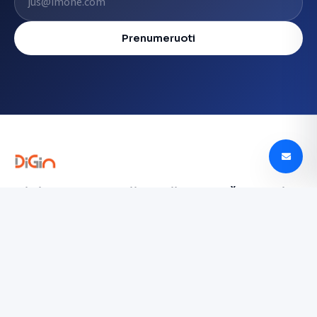
Prenumeruoti
Digin - Technologijų naujienos, apžvalgos ir
tendencijos Lietuvoje
digin.lt – naujausios technologijų naujienos, išsamios
apžvalgos, įrenginių testai ir AI, mobilieji telefonai,
automobilių technologijos ir dar daugiau.
TYRINĖTI