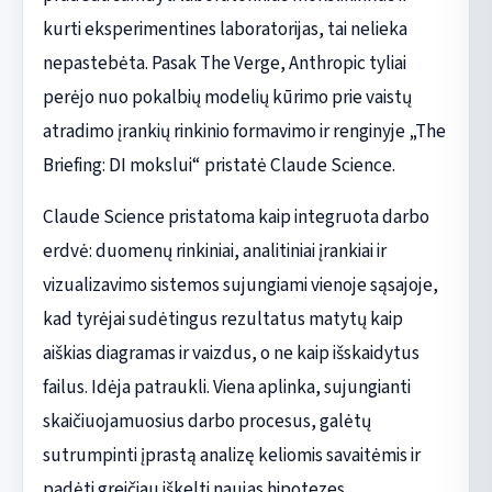
kurti eksperimentines laboratorijas, tai nelieka
nepastebėta. Pasak The Verge, Anthropic tyliai
perėjo nuo pokalbių modelių kūrimo prie vaistų
atradimo įrankių rinkinio formavimo ir renginyje „The
Briefing: DI mokslui“ pristatė Claude Science.
Claude Science pristatoma kaip integruota darbo
erdvė: duomenų rinkiniai, analitiniai įrankiai ir
vizualizavimo sistemos sujungiami vienoje sąsajoje,
kad tyrėjai sudėtingus rezultatus matytų kaip
aiškias diagramas ir vaizdus, o ne kaip išskaidytus
failus. Idėja patraukli. Viena aplinka, sujungianti
skaičiuojamuosius darbo procesus, galėtų
sutrumpinti įprastą analizę keliomis savaitėmis ir
padėti greičiau iškelti naujas hipotezes.