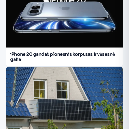
iPhone 20 gandai: plonesnis korpusas ir vėsesnė
galia