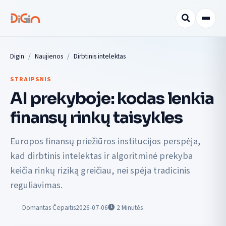
Digin
Naujienos
Dirbtinis intelektas
STRAIPSNIS
AI prekyboje: kodas lenkia
finansų rinkų taisykles
Europos finansų priežiūros institucijos perspėja,
kad dirbtinis intelektas ir algoritminė prekyba
keičia rinkų riziką greičiau, nei spėja tradicinis
reguliavimas.
Domantas Čepaitis
2026-07-06
2
Minutės