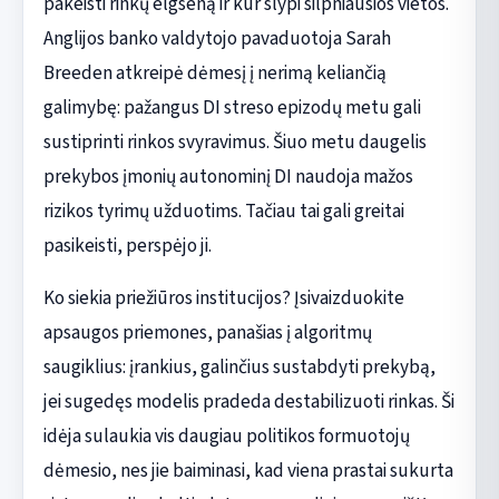
pakeisti rinkų elgseną ir kur slypi silpniausios vietos.
Anglijos banko valdytojo pavaduotoja Sarah
Breeden atkreipė dėmesį į nerimą keliančią
galimybę: pažangus DI streso epizodų metu gali
sustiprinti rinkos svyravimus. Šiuo metu daugelis
prekybos įmonių autonominį DI naudoja mažos
rizikos tyrimų užduotims. Tačiau tai gali greitai
pasikeisti, perspėjo ji.
Ko siekia priežiūros institucijos? Įsivaizduokite
apsaugos priemones, panašias į algoritmų
saugiklius: įrankius, galinčius sustabdyti prekybą,
jei sugedęs modelis pradeda destabilizuoti rinkas. Ši
idėja sulaukia vis daugiau politikos formuotojų
dėmesio, nes jie baiminasi, kad viena prastai sukurta