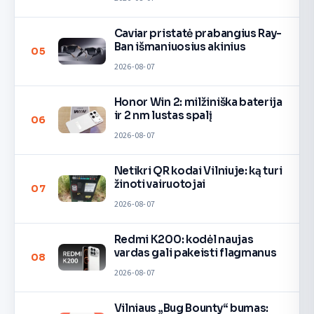
Caviar pristatė prabangius Ray-
Ban išmaniuosius akinius
05
2026-08-07
Honor Win 2: milžiniška baterija
ir 2 nm lustas spalį
06
2026-08-07
Netikri QR kodai Vilniuje: ką turi
žinoti vairuotojai
07
2026-08-07
Redmi K200: kodėl naujas
vardas gali pakeisti flagmanus
08
2026-08-07
Vilniaus „Bug Bounty“ bumas: