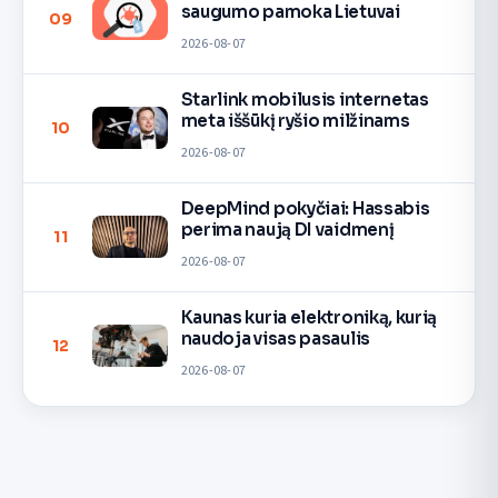
saugumo pamoka Lietuvai
09
2026-08-07
Starlink mobilusis internetas
meta iššūkį ryšio milžinams
10
2026-08-07
DeepMind pokyčiai: Hassabis
perima naują DI vaidmenį
11
2026-08-07
Kaunas kuria elektroniką, kurią
naudoja visas pasaulis
12
2026-08-07