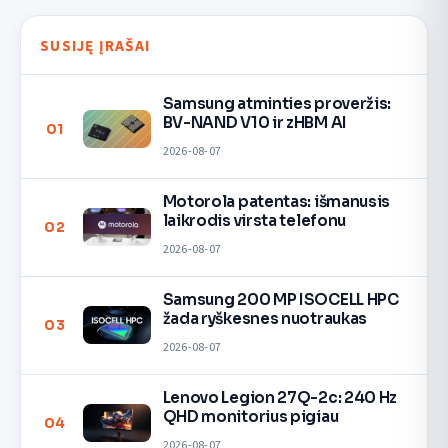
SUSIJĘ ĮRAŠAI
Samsung atminties proveržis:
BV-NAND V10 ir zHBM AI
01
2026-08-07
Motorola patentas: išmanusis
laikrodis virsta telefonu
02
2026-08-07
Samsung 200 MP ISOCELL HPC
žada ryškesnes nuotraukas
03
2026-08-07
Lenovo Legion 27Q-2c: 240 Hz
QHD monitorius pigiau
04
2026-08-07