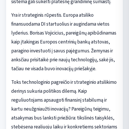
sistema gali sukelti platesnę grandininę sumaištį.
Yra ir strateginis rūpestis. Europa atsiliko
finansuodama DI startuolius ir augindama vietos
lyderius. Borisas Vojicicius, pareigūnų apibūdinamas
kaip įtakingas Europos centrinių bankų atstovas,
paragino investuoti į savus pajėgumus. Žemynas ir
anksčiau prisitaikė prie naujų technologijų, sakė jis,
tačiau ne visada buvo inovacijų priešakyje.
Toks technologinio pagreičio ir strateginio atsilikimo
derinys sukuria politikos dilemą. Kaip
reguliuotojams apsaugoti finansinį stabilumą ir
kartu neužgniaužti inovacijų? Pareigūnų teigimu,
atsakymas bus lanksti priežiūra: tikslinės taisyklės,
stebėsena realiuoju laiku ir konkretiems sektoriams