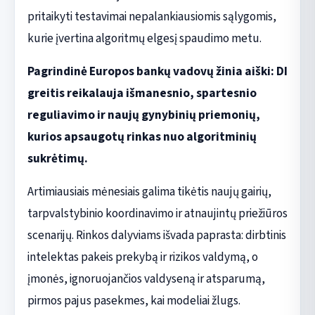
pritaikyti testavimai nepalankiausiomis sąlygomis,
kurie įvertina algoritmų elgesį spaudimo metu.
Pagrindinė Europos bankų vadovų žinia aiški: DI
greitis reikalauja išmanesnio, spartesnio
reguliavimo ir naujų gynybinių priemonių,
kurios apsaugotų rinkas nuo algoritminių
sukrėtimų.
Artimiausiais mėnesiais galima tikėtis naujų gairių,
tarpvalstybinio koordinavimo ir atnaujintų priežiūros
scenarijų. Rinkos dalyviams išvada paprasta: dirbtinis
intelektas pakeis prekybą ir rizikos valdymą, o
įmonės, ignoruojančios valdyseną ir atsparumą,
pirmos pajus pasekmes, kai modeliai žlugs.