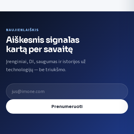
NAUJIENLAIŠKIS
Aiškesnis signalas
kartą per savaitę
Įrenginiai, DI, saugumas ir istorijos už
technologijų — be triukšmo.
El. pašto adresas
Prenumeruoti