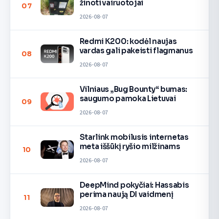
žinoti vairuotojai
07
2026-08-07
Redmi K200: kodėl naujas
vardas gali pakeisti flagmanus
08
2026-08-07
Vilniaus „Bug Bounty“ bumas:
saugumo pamoka Lietuvai
09
2026-08-07
Starlink mobilusis internetas
meta iššūkį ryšio milžinams
10
2026-08-07
DeepMind pokyčiai: Hassabis
perima naują DI vaidmenį
11
2026-08-07