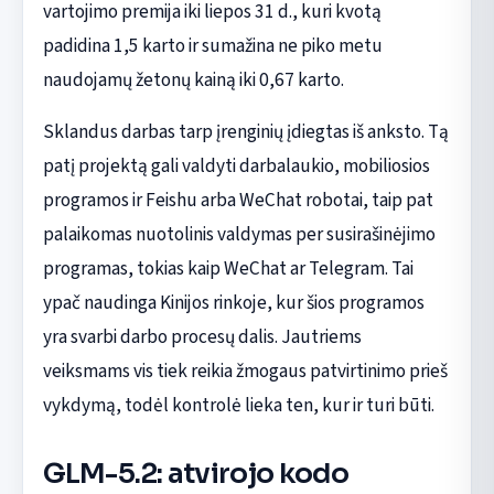
vartojimo premija iki liepos 31 d., kuri kvotą
padidina 1,5 karto ir sumažina ne piko metu
naudojamų žetonų kainą iki 0,67 karto.
Sklandus darbas tarp įrenginių įdiegtas iš anksto. Tą
patį projektą gali valdyti darbalaukio, mobiliosios
programos ir Feishu arba WeChat robotai, taip pat
palaikomas nuotolinis valdymas per susirašinėjimo
programas, tokias kaip WeChat ar Telegram. Tai
ypač naudinga Kinijos rinkoje, kur šios programos
yra svarbi darbo procesų dalis. Jautriems
veiksmams vis tiek reikia žmogaus patvirtinimo prieš
vykdymą, todėl kontrolė lieka ten, kur ir turi būti.
GLM-5.2: atvirojo kodo