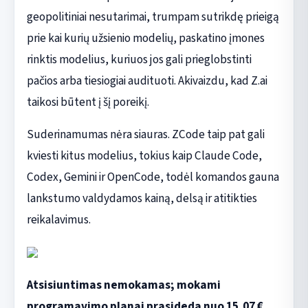
geopolitiniai nesutarimai, trumpam sutrikdę prieigą
prie kai kurių užsienio modelių, paskatino įmones
rinktis modelius, kuriuos jos gali prieglobstinti
pačios arba tiesiogiai audituoti. Akivaizdu, kad Z.ai
taikosi būtent į šį poreikį.
Suderinamumas nėra siauras. ZCode taip pat gali
kviesti kitus modelius, tokius kaip Claude Code,
Codex, Gemini ir OpenCode, todėl komandos gauna
lankstumo valdydamos kainą, delsą ir atitikties
reikalavimus.
Atsisiuntimas nemokamas; mokami
programavimo planai prasideda nuo 15,07 €