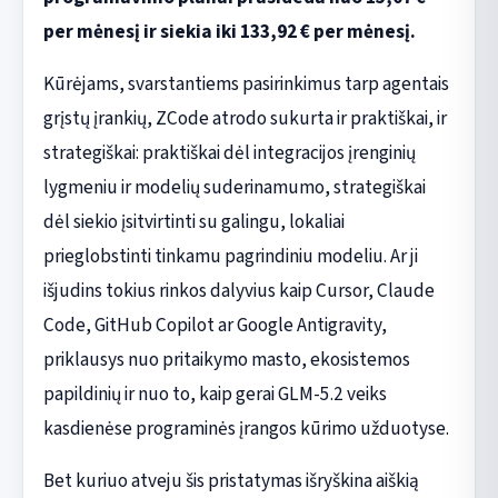
per mėnesį ir siekia iki 133,92 € per mėnesį.
Kūrėjams, svarstantiems pasirinkimus tarp agentais
grįstų įrankių, ZCode atrodo sukurta ir praktiškai, ir
strategiškai: praktiškai dėl integracijos įrenginių
lygmeniu ir modelių suderinamumo, strategiškai
dėl siekio įsitvirtinti su galingu, lokaliai
prieglobstinti tinkamu pagrindiniu modeliu. Ar ji
išjudins tokius rinkos dalyvius kaip Cursor, Claude
Code, GitHub Copilot ar Google Antigravity,
priklausys nuo pritaikymo masto, ekosistemos
papildinių ir nuo to, kaip gerai GLM-5.2 veiks
kasdienėse programinės įrangos kūrimo užduotyse.
Bet kuriuo atveju šis pristatymas išryškina aiškią