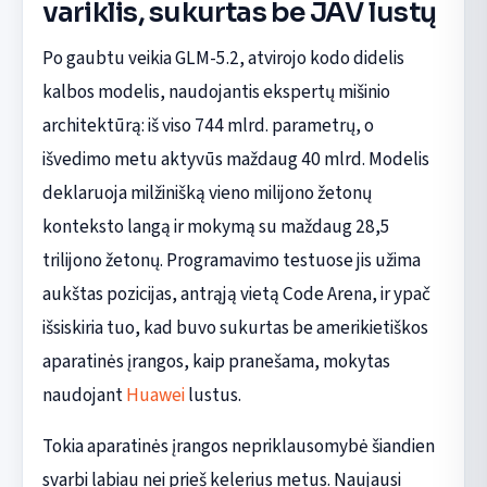
variklis, sukurtas be JAV lustų
Po gaubtu veikia GLM-5.2, atvirojo kodo didelis
kalbos modelis, naudojantis ekspertų mišinio
architektūrą: iš viso 744 mlrd. parametrų, o
išvedimo metu aktyvūs maždaug 40 mlrd. Modelis
deklaruoja milžinišką vieno milijono žetonų
konteksto langą ir mokymą su maždaug 28,5
trilijono žetonų. Programavimo testuose jis užima
aukštas pozicijas, antrąją vietą Code Arena, ir ypač
išsiskiria tuo, kad buvo sukurtas be amerikietiškos
aparatinės įrangos, kaip pranešama, mokytas
naudojant
Huawei
lustus.
Tokia aparatinės įrangos nepriklausomybė šiandien
svarbi labiau nei prieš kelerius metus. Naujausi