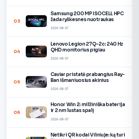
Samsung 200 MP ISOCELL HPC
žada ryškesnes nuotraukas
03
2026-08-07
Lenovo Legion 27Q-2c: 240 Hz
QHD monitorius pigiau
04
2026-08-07
Caviar pristatė prabangius Ray-
Ban išmaniuosius akinius
05
2026-08-07
Honor Win 2: milžiniška baterija
ir 2 nm lustas spalį
06
2026-08-07
Netikri QR kodai Vilniuje: ką turi