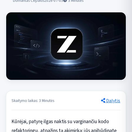
Domantas Čepaitis
2026-07-03
3
Minutės
Dalytis
Skaitymo laikas: 3 Minutės
Kūrėjai, patyrę ilgas naktis su varginančiu kodo
refaktoringu, atpažins tą akimirką: jūs apibūdinate