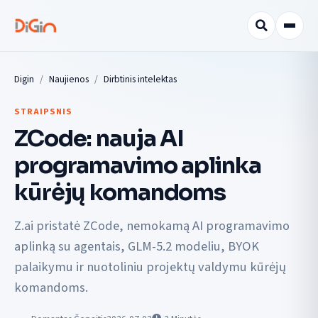
Digin
Naujienos
Dirbtinis intelektas
STRAIPSNIS
ZCode: nauja AI
programavimo aplinka
kūrėjų komandoms
Z.ai pristatė ZCode, nemokamą AI programavimo
aplinką su agentais, GLM-5.2 modeliu, BYOK
palaikymu ir nuotoliniu projektų valdymu kūrėjų
komandoms.