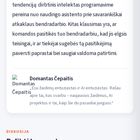
tendenciją: dirbtinis intelektas programavime
pereina nuo naudingo asistento prie savarankiškai
atkaklaus bendradarbio. Kitas klausimas yra, ar
komandos pasitikės tuo bendradarbiu, kad jis elgsis
teisingai, ir ar tiekėjai sugebės tą pasitikėjimą
paversti paprastai bei saugiai valdoma patirtimi.
Domantas Čepaitis
„Esu žaidimų entuziastas ir AI entuziastas. Rašau
apie tai, kas svarbu – naujausius žaidimus, AI
projektus ir tai, kaip šie du pasauliai jungiasi.“
DISKUSIJA