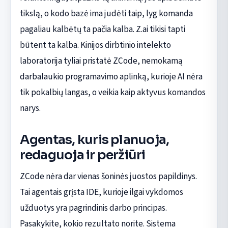
tikslą, o kodo bazė ima judėti taip, lyg komanda
pagaliau kalbėtų ta pačia kalba. Z.ai tikisi tapti
būtent ta kalba. Kinijos dirbtinio intelekto
laboratorija tyliai pristatė ZCode, nemokamą
darbalaukio programavimo aplinką, kurioje AI nėra
tik pokalbių langas, o veikia kaip aktyvus komandos
narys.
Agentas, kuris planuoja,
redaguoja ir peržiūri
ZCode nėra dar vienas šoninės juostos papildinys.
Tai agentais grįsta IDE, kurioje ilgai vykdomos
užduotys yra pagrindinis darbo principas.
Pasakykite, kokio rezultato norite. Sistema