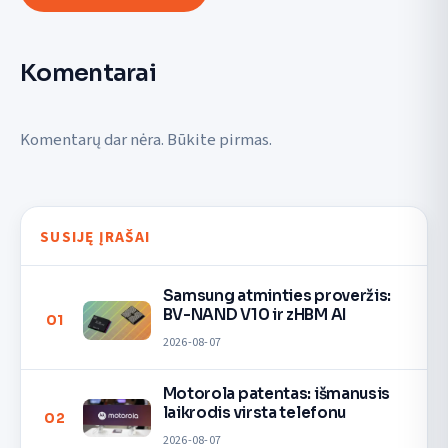
Komentarai
Komentarų dar nėra. Būkite pirmas.
SUSIJĘ ĮRAŠAI
Samsung atminties proveržis:
BV-NAND V10 ir zHBM AI
01
2026-08-07
Motorola patentas: išmanusis
laikrodis virsta telefonu
02
2026-08-07