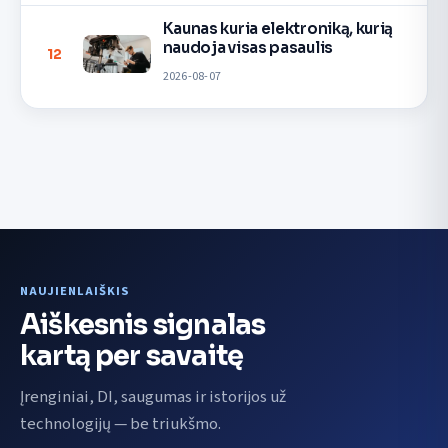
Kaunas kuria elektroniką, kurią
naudoja visas pasaulis
12
2026-08-07
NAUJIENLAIŠKIS
Aiškesnis signalas
kartą per savaitę
Įrenginiai, DI, saugumas ir istorijos už
technologijų — be triukšmo.