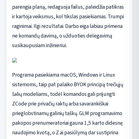
parengia planą, redaguoja failus, paleidžia patikras
ir kartoja veiksmus, kol tikslas pasiekiamas. Trumpi
raginimai. Ilgi rezultatai. Darbo eiga labiau primena
ne komandų davimą, o užduoties delegavimą
susikaupusiam inžinieriui.
Programa pasiekiama macOS, Windows ir Linux
sistemoms, taip pat palaiko BYOK principą trečiųjų
šalių modeliams, todėl komandos gali prijungti
ZCode prie privačių raktų arba savarankiškai
prieglobstinamų galinių taškų. GLM programavimo
pakopos prenumeratoriai gauna 1,5 karto didesnę
naudojimo kvotą, o Z.ai pasiūlymą dar sustiprina