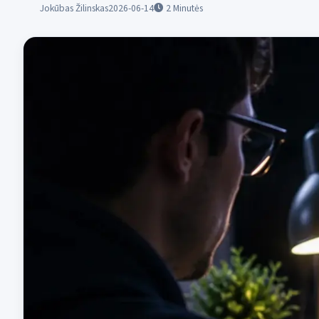
Jokūbas Žilinskas
2026-06-14
2
Minutės