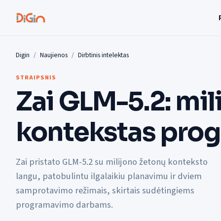
Digin
Naujienos
Dirbtinis intelektas
STRAIPSNIS
Zai GLM-5.2: mil
kontekstas pro
Zai pristato GLM-5.2 su milijono žetonų konteksto
langu, patobulintu ilgalaikiu planavimu ir dviem
samprotavimo režimais, skirtais sudėtingiems
programavimo darbams.