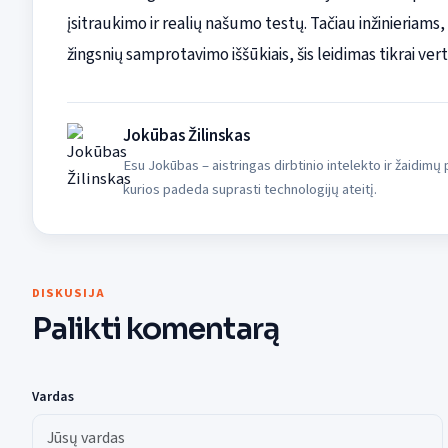
įsitraukimo ir realių našumo testų. Tačiau inžinieriams,
žingsnių samprotavimo iššūkiais, šis leidimas tikrai ve
Jokūbas Žilinskas
Esu Jokūbas – aistringas dirbtinio intelekto ir žaidimų p
kurios padeda suprasti technologijų ateitį.
DISKUSIJA
Palikti komentarą
Vardas