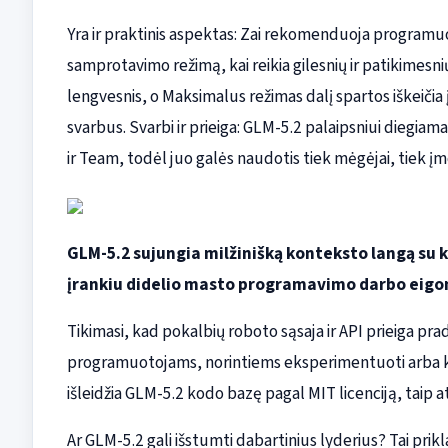
Yra ir praktinis aspektas: Zai rekomenduoja programuo
samprotavimo režimą, kai reikia gilesnių ir patikimesni
lengvesnis, o Maksimalus režimas dalį spartos iškeičia į
svarbus. Svarbi ir prieiga: GLM-5.2 palaipsniui diegia
ir Team, todėl juo galės naudotis tiek mėgėjai, tiek 
GLM-5.2 sujungia milžinišką konteksto langą s
įrankiu didelio masto programavimo darbo eigo
Tikimasi, kad pokalbių roboto sąsaja ir API prieiga pr
programuotojams, norintiems eksperimentuoti arba ku
išleidžia GLM-5.2 kodo bazę pagal MIT licenciją, taip a
Ar GLM-5.2 gali išstumti dabartinius lyderius? Tai p