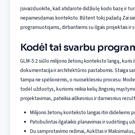
Įsivaizduokite, kad atidarote didžiulę kodo bazę ir turit
nepamesdamas konteksto. Būtent tokį pažadą Zai siej
programuotojams, dirbantiems su ilgais projektais ir
Kodėl tai svarbu progr
GLM-5.2 siūlo milijono žetonų konteksto langą, kuris iš
dokumentacija ir architektūros pastabomis. Staiga samp
tampa ne spėlionėmis, o nuoseklesniu procesu. Modelis
todėl užduotys, kurioms reikia kelių žingsnių mąstymo
projektavimas, pateikia aiškesnius ir darnesnius rezul
Milijono žetonų konteksto langas itin dideliems 
Patobulintas ilgalaikis planavimas ir sudėtingų 
Du samprotavimo režimai, Aukštas ir Maksimalus, 