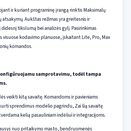
jant ir kuriant programinę įrangą rinktis Maksimalų
ų atsakymų. Aukštas režimas yra greitesnis ir
 didesnį tikslumą bei analizės gylį. Pasirinkimas
mas visuose kodavimo planuose, įskaitant Lite, Pro, Max
įmonių komandos.
u konfigūruojamu samprotavimu, todėl tampa
ms.
adės veikti kitą savaitę. Komandoms ir pavieniams
rti sprendimus modelio pagrindu, Zai šią savaitę
tverdama kelią pasauliniam indėliui ir integracijoms.
riklausys nuo pritaikymo masto, bendruomenės