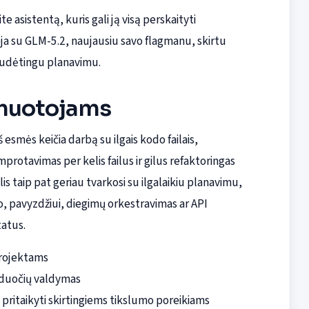
e asistentą, kuris gali ją visą perskaityti
a su GLM-5.2, naujausiu savo flagmanu, skirtu
 sudėtingu planavimu.
amuotojams
 esmės keičia darbą su ilgais kodo failais,
rotavimas per kelis failus ir gilus refaktoringas
 taip pat geriau tvarkosi su ilgalaikiu planavimu,
, pavyzdžiui, diegimų orkestravimas ar API
tatus.
projektams
užduočių valdymas
pritaikyti skirtingiems tikslumo poreikiams