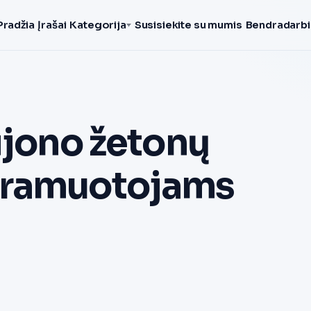
Pradžia
Įrašai
Kategorija
Susisiekite su mumis
Bendradarbi
ijono žetonų
gramuotojams