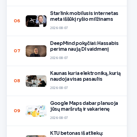
Starlink mobilusis internetas
meta iššūkį ryšio milžinams
06
2026-08-07
DeepMind pokyčiai: Hassabis
perima naują DI vaidmenį
07
2026-08-07
Kaunas kuria elektroniką, kurią
naudoja visas pasaulis
08
2026-08-07
Google Maps dabar planuoja
jūsų maršrutą ir vakarienę
09
2026-08-07
KTU betonas iš atliekų: