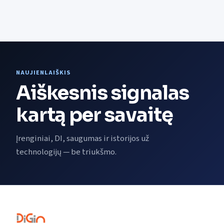
NAUJIENLAIŠKIS
Aiškesnis signalas
kartą per savaitę
Įrenginiai, DI, saugumas ir istorijos už
technologijų — be triukšmo.