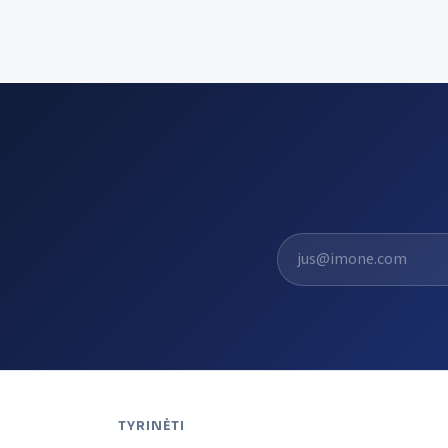
El. pašto adresas
TYRINĖTI