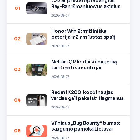
Caviar pristatė prabangius
Ray-Ban išmaniuosius akinius
01
2026-08-07
Honor Win 2: milžiniška
baterija ir 2 nm lustas spalį
02
2026-08-07
Netikri QR kodai Vilniuje: ką
turi žinoti vairuotojai
03
2026-08-07
Redmi K200: kodėl naujas
vardas gali pakeisti flagmanus
04
2026-08-07
Vilniaus „Bug Bounty“ bumas:
saugumo pamoka Lietuvai
05
2026-08-07