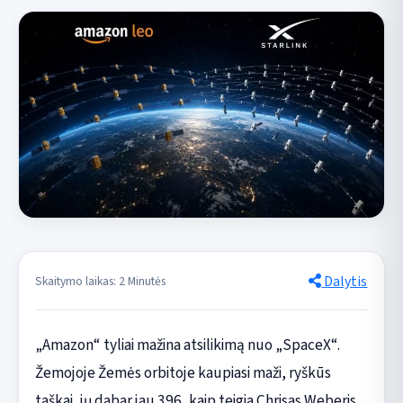
Dalytis
Skaitymo laikas: 2 Minutės
„Amazon“ tyliai mažina atsilikimą nuo „SpaceX“.
Žemojoje Žemės orbitoje kaupiasi maži, ryškūs
taškai, jų dabar jau 396, kaip teigia Chrisas Weberis,