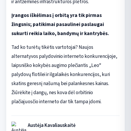
ir antžeminės infrastruktūros plėtros.
Įrangos iškėlimas į orbitą yra tik pirmas
žingsnis; patikimai pasaulinei paslaugai
sukurti reikia laiko, bandymų ir kantrybės.
Tad ko turėtų tikėtis vartotojai? Naujos
alternatyvos palydovinio interneto konkurencijoje,
laipsniško kokybės augimo plečiantis „Leo“
palydovų flotilei ir ilgalaikės konkurencijos, kuri
skatins geresnį našumą bei palankesnes kainas.
Žiūrėkite į dangų, nes kova dėl orbitinio
plačiajuosčio interneto dar tik tampa įdomi.
Austėja Kavaliauskaitė