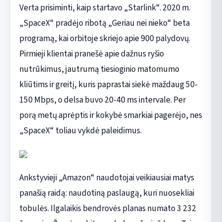
Verta prisiminti, kaip startavo „Starlink“. 2020 m.
„SpaceX“ pradėjo ribotą „Geriau nei nieko“ beta
programą, kai orbitoje skriejo apie 900 palydovų.
Pirmieji klientai pranešė apie dažnus ryšio
nutrūkimus, jautrumą tiesioginio matomumo
kliūtims ir greitį, kuris paprastai siekė maždaug 50-
150 Mbps, o delsa buvo 20-40 ms intervale. Per
porą metų aprėptis ir kokybė smarkiai pagerėjo, nes
„SpaceX“ toliau vykdė paleidimus.
Ankstyvieji „Amazon“ naudotojai veikiausiai matys
panašią raidą: naudotiną paslaugą, kuri nuosekliai
tobulės. Ilgalaikis bendrovės planas numato 3 232