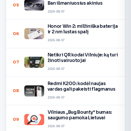
Ban išmaniuosius akinius
05
2026-08-07
Honor Win 2: milžiniška baterija
ir 2 nm lustas spalį
06
2026-08-07
Netikri QR kodai Vilniuje: ką turi
žinoti vairuotojai
07
2026-08-07
Redmi K200: kodėl naujas
vardas gali pakeisti flagmanus
08
2026-08-07
Vilniaus „Bug Bounty“ bumas:
saugumo pamoka Lietuvai
09
2026-08-07