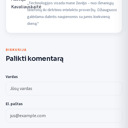
„Technologijos visada mane žavėjo – nuo išmaniųjų
telefonų iki dirbtinio intelekto proveržių. Džiaugiuosi
galėdama dalintis naujienomis su jumis kiekvieną
dieną.“
DISKUSIJA
Palikti komentarą
Vardas
El. paštas