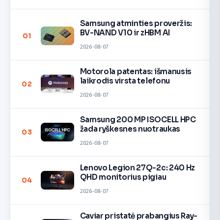
Samsung atminties proveržis:
BV-NAND V10 ir zHBM AI
01
2026-08-07
Motorola patentas: išmanusis
laikrodis virsta telefonu
02
2026-08-07
Samsung 200 MP ISOCELL HPC
žada ryškesnes nuotraukas
03
2026-08-07
Lenovo Legion 27Q-2c: 240 Hz
QHD monitorius pigiau
04
2026-08-07
Caviar pristatė prabangius Ray-