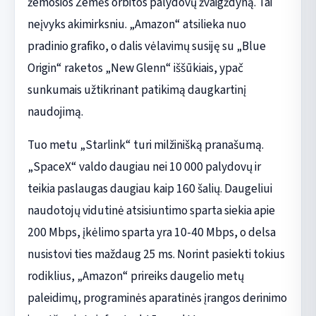
žemosios Žemės orbitos palydovų žvaigždyną. Tai
neįvyks akimirksniu. „Amazon“ atsilieka nuo
pradinio grafiko, o dalis vėlavimų susiję su „Blue
Origin“ raketos „New Glenn“ iššūkiais, ypač
sunkumais užtikrinant patikimą daugkartinį
naudojimą.
Tuo metu „Starlink“ turi milžinišką pranašumą.
„SpaceX“ valdo daugiau nei 10 000 palydovų ir
teikia paslaugas daugiau kaip 160 šalių. Daugeliui
naudotojų vidutinė atsisiuntimo sparta siekia apie
200 Mbps, įkėlimo sparta yra 10-40 Mbps, o delsa
nusistovi ties maždaug 25 ms. Norint pasiekti tokius
rodiklius, „Amazon“ prireiks daugelio metų
paleidimų, programinės aparatinės įrangos derinimo