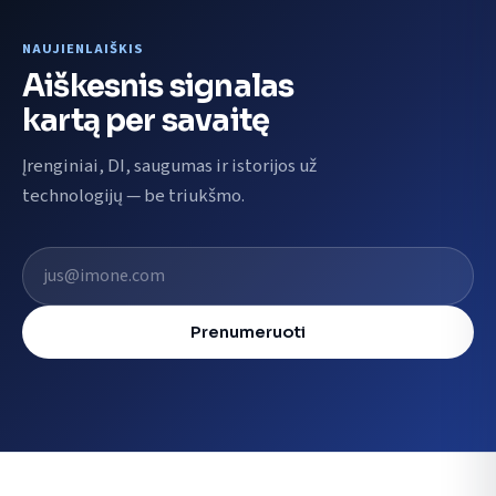
NAUJIENLAIŠKIS
Aiškesnis signalas
kartą per savaitę
Įrenginiai, DI, saugumas ir istorijos už
technologijų — be triukšmo.
El. pašto adresas
Prenumeruoti