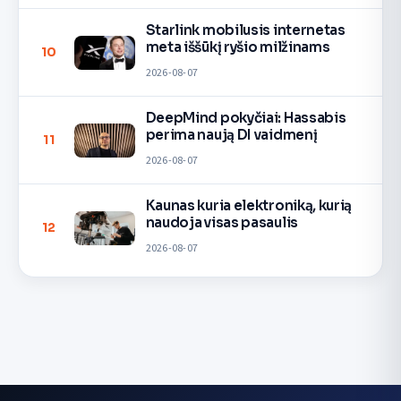
Starlink mobilusis internetas
meta iššūkį ryšio milžinams
10
2026-08-07
DeepMind pokyčiai: Hassabis
perima naują DI vaidmenį
11
2026-08-07
Kaunas kuria elektroniką, kurią
naudoja visas pasaulis
12
2026-08-07