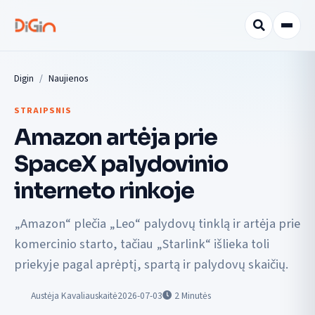
Digin
Naujienos
STRAIPSNIS
Amazon artėja prie
SpaceX palydovinio
interneto rinkoje
„Amazon“ plečia „Leo“ palydovų tinklą ir artėja prie
komercinio starto, tačiau „Starlink“ išlieka toli
priekyje pagal aprėptį, spartą ir palydovų skaičių.
Austėja Kavaliauskaitė
2026-07-03
2
Minutės