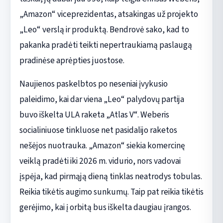
„Amazon“ viceprezidentas, atsakingas už projekto
„Leo“ verslą ir produktą. Bendrovė sako, kad to
pakanka pradėti teikti nepertraukiamą paslaugą
pradinėse aprėpties juostose.
Naujienos paskelbtos po neseniai įvykusio
paleidimo, kai dar viena „Leo“ palydovų partija
buvo iškelta ULA raketa „Atlas V“. Weberis
socialiniuose tinkluose net pasidalijo raketos
nešėjos nuotrauka. „Amazon“ siekia komercinę
veiklą pradėti iki 2026 m. vidurio, nors vadovai
įspėja, kad pirmąją dieną tinklas neatrodys tobulas.
Reikia tikėtis augimo sunkumų. Taip pat reikia tikėtis
gerėjimo, kai į orbitą bus iškelta daugiau įrangos.