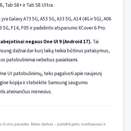
S8, Tab S8+ ir Tab S8 Ultra.
yra Galaxy A73 5G, A53 5G, A33 5G, A14 (4G ir 5G), A06
 5G, F14, F05 ir padidinto atsparumo XCover 6 Pro.
eabejotinai negaus One UI 9 (Android 17).
Tai
sung dažnai dar kurį laiką teikia būtinus pataisymus,
ajos patobulinimai nebebus pasiekiami.
ų One UI patobulinimų, teks pagalvoti apie naujesnį
sargine kopija ir stebėkite Samsung saugumo
elis ateinančius mėnesius.
s iš viso pasaulio. Mano darbas – pateikti jums svarbiausius ir