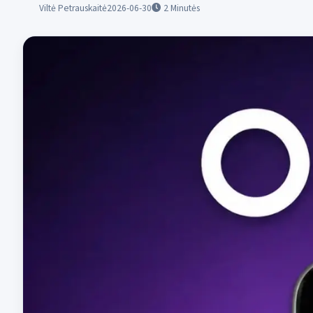
Viltė Petrauskaitė
2026-06-30
2
Minutės