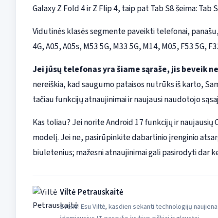
Galaxy Z Fold 4 ir Z Flip 4, taip pat Tab S8 šeima: Tab 
Vidutinės klasės segmente paveikti telefonai, panašu, 
4G, A05, A05s, M53 5G, M33 5G, M14, M05, F53 5G, F33
Jei jūsų telefonas yra šiame sąraše, jis beveik n
nereiškia, kad saugumo pataisos nutrūks iš karto, Sam
tačiau funkcijų atnaujinimai ir naujausi naudotojo sąs
Kas toliau? Jei norite Android 17 funkcijų ir naujausi
modelį. Jei ne, pasirūpinkite dabartinio įrenginio at
biuletenius; mažesni atnaujinimai gali pasirodyti dar k
Viltė Petrauskaitė
Sveiki! Esu Viltė, kasdien sekanti technologijų naujiena