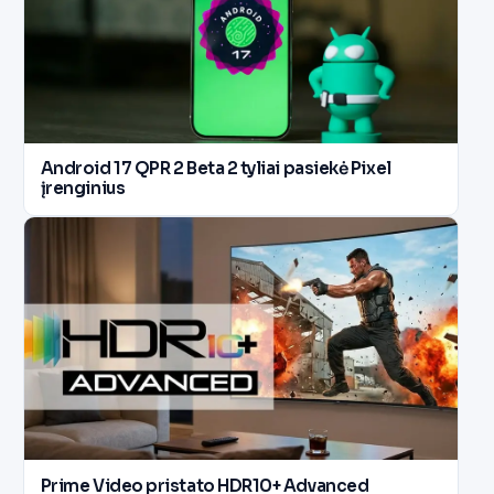
Android 17 QPR 2 Beta 2 tyliai pasiekė Pixel
įrenginius
Prime Video pristato HDR10+ Advanced