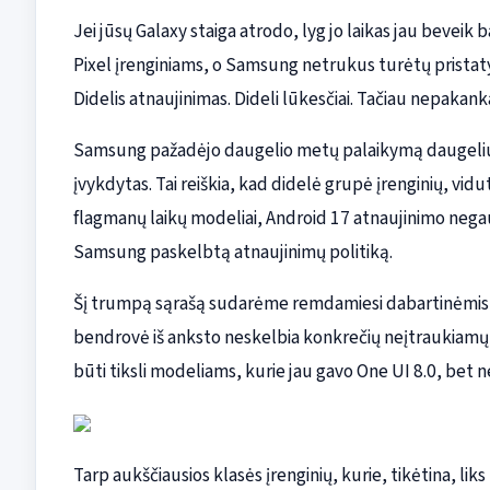
Jei jūsų Galaxy staiga atrodo, lyg jo laikas jau beveik 
Pixel įrenginiams, o Samsung netrukus turėtų pristatyti
Didelis atnaujinimas. Dideli lūkesčiai. Tačiau nepakan
Samsung pažadėjo daugelio metų palaikymą daugeliui G
įvykdytas. Tai reiškia, kad didelė grupė įrenginių, vidut
flagmanų laikų modeliai, Android 17 atnaujinimo negau
Samsung paskelbtą atnaujinimų politiką.
Šį trumpą sąrašą sudarėme remdamiesi dabartinėmis 
bendrovė iš anksto neskelbia konkrečių neįtraukiamų į
būti tiksli modeliams, kurie jau gavo One UI 8.0, bet n
Tarp aukščiausios klasės įrenginių, kurie, tikėtina, li