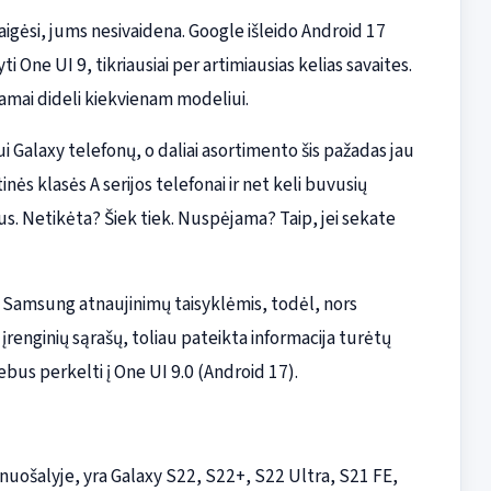
baigėsi, jums nesivaidena. Google išleido Android 17
 One UI 9, tikriausiai per artimiausias kelias savaites.
kamai dideli kiekvienam modeliui.
alaxy telefonų, o daliai asortimento šis pažadas jau
inės klasės A serijos telefonai ir net keli buvusių
s. Netikėta? Šiek tiek. Nuspėjama? Taip, jei sekate
Samsung atnaujinimų taisyklėmis, todėl, nors
renginių sąrašų, toliau pateikta informacija turėtų
ebus perkelti į One UI 9.0 (Android 17).
ks nuošalyje, yra Galaxy S22, S22+, S22 Ultra, S21 FE,