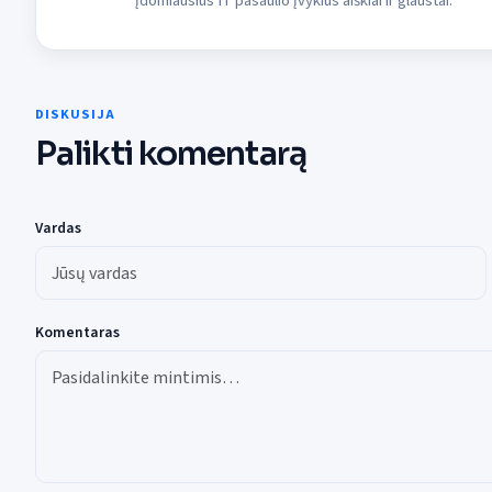
įdomiausius IT pasaulio įvykius aiškiai ir glaustai.
DISKUSIJA
Palikti komentarą
Vardas
Komentaras