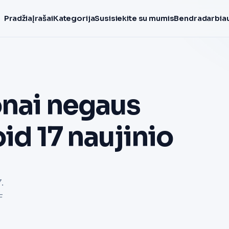
Pradžia
Įrašai
Kategorija
Susisiekite su mumis
Bendradarbiau
onai negaus
id 17 naujinio
.
F