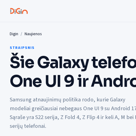
Digin
Naujienos
STRAIPSNIS
Šie Galaxy telef
One UI 9 ir Andro
Samsung atnaujinimų politika rodo, kurie Galaxy
modeliai greičiausiai nebegaus One UI 9 su Android 17
Sąraše yra S22 serija, Z Fold 4, Z Flip 4 ir keli A, M bei 
serijų telefonai.