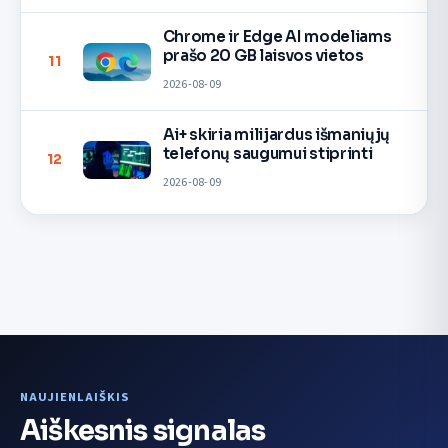
Chrome ir Edge AI modeliams
prašo 20 GB laisvos vietos
11
2026-08-09
Ai+ skiria milijardus išmaniųjų
telefonų saugumui stiprinti
12
2026-08-09
NAUJIENLAIŠKIS
Aiškesnis signalas