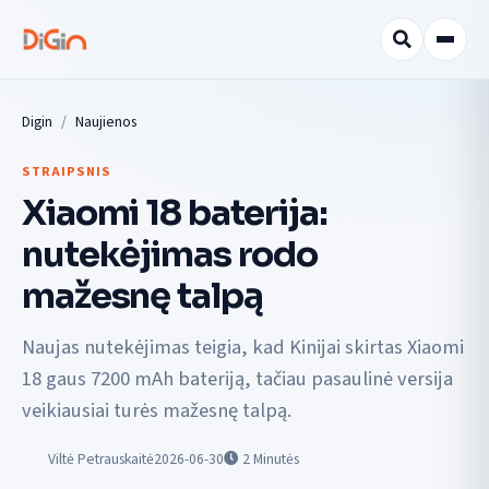
Digin
Naujienos
STRAIPSNIS
Xiaomi 18 baterija:
nutekėjimas rodo
mažesnę talpą
Naujas nutekėjimas teigia, kad Kinijai skirtas Xiaomi
18 gaus 7200 mAh bateriją, tačiau pasaulinė versija
veikiausiai turės mažesnę talpą.
Viltė Petrauskaitė
2026-06-30
2
Minutės