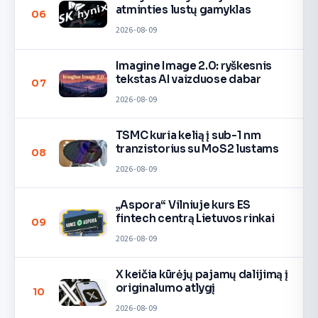
atminties lustų gamyklas
06
2026-08-09
Imagine Image 2.0: ryškesnis
tekstas AI vaizduose dabar
07
2026-08-09
TSMC kuria kelią į sub-1 nm
tranzistorius su MoS2 lustams
08
2026-08-09
„Aspora“ Vilniuje kurs ES
fintech centrą Lietuvos rinkai
09
2026-08-09
X keičia kūrėjų pajamų dalijimą į
originalumo atlygį
10
2026-08-09