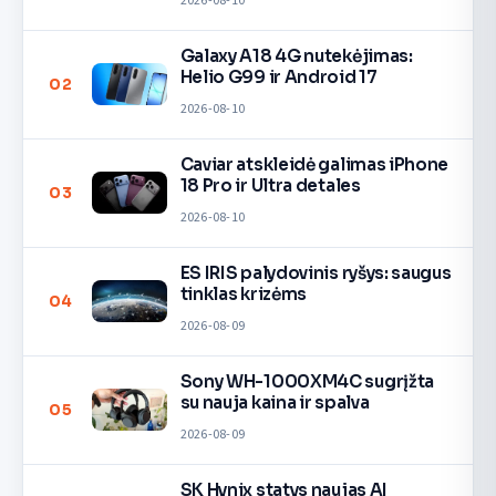
2026-08-10
Galaxy A18 4G nutekėjimas:
Helio G99 ir Android 17
02
2026-08-10
Caviar atskleidė galimas iPhone
18 Pro ir Ultra detales
03
2026-08-10
ES IRIS palydovinis ryšys: saugus
tinklas krizėms
04
2026-08-09
Sony WH-1000XM4C sugrįžta
su nauja kaina ir spalva
05
2026-08-09
SK Hynix statys naujas AI