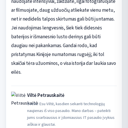
naudojate intensyviai, žaidžiate, ilgai fotografuojate
ar filmuojate, daug užduočių atliekate vienu metu,
net ir nedidelis talpos skirtumas gali būti juntamas.
Jei naudojimas lengvesnis, šiek tiek didesnės
baterijos ir išmanesnio lusto derinys gali būti
daugiau nei pakankamas. Gandai rodo, kad
pristatymas Kinijoje numatomas rugsėjį; iki tol
skaičiai tėra užuominos, o visa istorija dar laukia savo
eilės.
Viltė Petrauskaitė
Sveiki! Esu Viltė, kasdien sekanti technologijų
naujienas iš viso pasaulio. Mano darbas – pateikti
jums svarbiausius ir įdomiausius IT pasaulio įvykius
aiškiai ir glaustai.