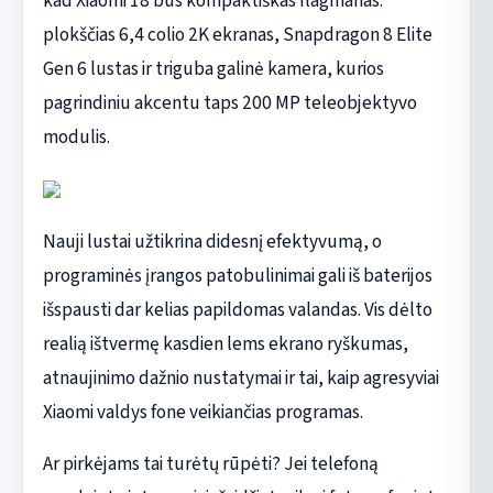
kad Xiaomi 18 bus kompaktiškas flagmanas:
plokščias 6,4 colio 2K ekranas, Snapdragon 8 Elite
Gen 6 lustas ir triguba galinė kamera, kurios
pagrindiniu akcentu taps 200 MP teleobjektyvo
modulis.
Nauji lustai užtikrina didesnį efektyvumą, o
programinės įrangos patobulinimai gali iš baterijos
išspausti dar kelias papildomas valandas. Vis dėlto
realią ištvermę kasdien lems ekrano ryškumas,
atnaujinimo dažnio nustatymai ir tai, kaip agresyviai
Xiaomi valdys fone veikiančias programas.
Ar pirkėjams tai turėtų rūpėti? Jei telefoną