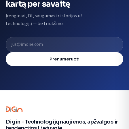
kartą per savaitę
Įrenginiai, DI, saugumas ir istorijos už
technologijų — be triukšmo.
El. pašto adresas
Prenumeruoti
Digin - Technologijų naujienos, apžvalgos ir
tendencijos Lietuvoje