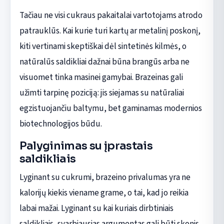
Tačiau ne visi cukraus pakaitalai vartotojams atrodo
patrauklūs. Kai kurie turi kartų ar metalinį poskonį,
kiti vertinami skeptiškai dėl sintetinės kilmės, o
natūralūs saldikliai dažnai būna brangūs arba ne
visuomet tinka masinei gamybai. Brazeinas gali
užimti tarpinę poziciją: jis siejamas su natūraliai
egzistuojančiu baltymu, bet gaminamas modernios
biotechnologijos būdu.
Palyginimas su įprastais
saldikliais
Lyginant su cukrumi, brazeino privalumas yra ne
kalorijų kiekis viename grame, o tai, kad jo reikia
labai mažai. Lyginant su kai kuriais dirbtiniais
saldikliais, svarbiausias argumentas gali būti skonis