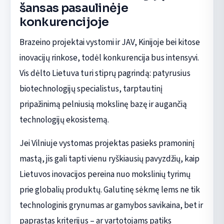
šansas pasaulinėje
konkurencijoje
Brazeino projektai vystomi ir JAV, Kinijoje bei kitose
inovacijų rinkose, todėl konkurencija bus intensyvi.
Vis dėlto Lietuva turi stiprų pagrindą: patyrusius
biotechnologijų specialistus, tarptautinį
pripažinimą pelniusią mokslinę bazę ir augančią
technologijų ekosistemą.
Jei Vilniuje vystomas projektas pasieks pramoninį
mastą, jis gali tapti vienu ryškiausių pavyzdžių, kaip
Lietuvos inovacijos pereina nuo mokslinių tyrimų
prie globalių produktų. Galutinę sėkmę lems ne tik
technologinis grynumas ar gamybos savikaina, bet ir
paprastas kriterijus – ar vartotojams patiks