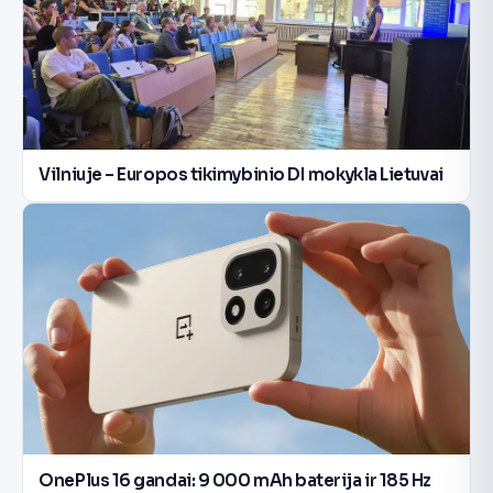
Vilniuje – Europos tikimybinio DI mokykla Lietuvai
OnePlus 16 gandai: 9 000 mAh baterija ir 185 Hz