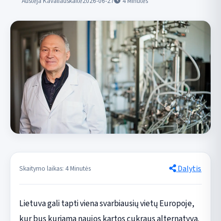
Austėja Kavaliauskaitė
2026-06-27
4
Minutės
Dalytis
Skaitymo laikas: 4 Minutės
Lietuva gali tapti viena svarbiausių vietų Europoje,
kur bus kuriama naujos kartos cukraus alternatyva.