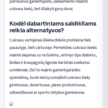
patrauklus gamintojams, siekiantiems mažinti
cukraus kiekį, bet išlaikyti gerą skonį.
Kodėl dabartiniams saldikliams
reikia alternatyvos?
Cukraus vartojimas išlieka didelė problema tiek
pasaulyje, tiek Lietuvoje. Perteklinis cukraus kiekis
maiste siejamas su nutukimu, antrojo tipo diabetu,
širdies ir kraujagyslių ligomis bei kitais sveikatos
sutrikimais. Dėl to maisto gamintojai ieško
sprendimų, kurie leistų sumažinti cukraus kiekį
gėrimuose, desertuose, pieno produktuose,
užkandžiuose ar sporto mitybos gaminiuose.