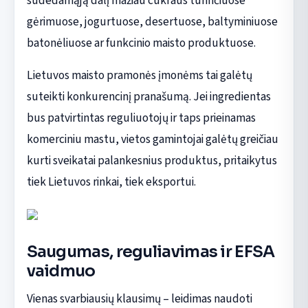
sudedamąją dalį mažiau cukraus turinčiuose
gėrimuose, jogurtuose, desertuose, baltyminiuose
batonėliuose ar funkcinio maisto produktuose.
Lietuvos maisto pramonės įmonėms tai galėtų
suteikti konkurencinį pranašumą. Jei ingredientas
bus patvirtintas reguliuotojų ir taps prieinamas
komerciniu mastu, vietos gamintojai galėtų greičiau
kurti sveikatai palankesnius produktus, pritaikytus
tiek Lietuvos rinkai, tiek eksportui.
Saugumas, reguliavimas ir EFSA
vaidmuo
Vienas svarbiausių klausimų – leidimas naudoti