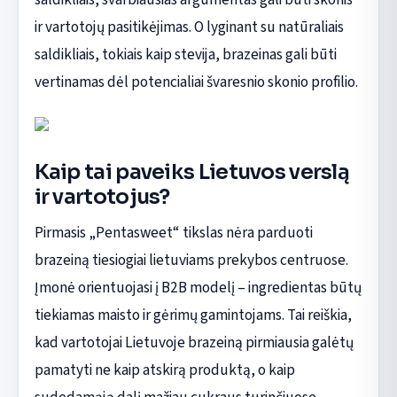
ir vartotojų pasitikėjimas. O lyginant su natūraliais
saldikliais, tokiais kaip stevija, brazeinas gali būti
vertinamas dėl potencialiai švaresnio skonio profilio.
Kaip tai paveiks Lietuvos verslą
ir vartotojus?
Pirmasis „Pentasweet“ tikslas nėra parduoti
brazeiną tiesiogiai lietuviams prekybos centruose.
Įmonė orientuojasi į B2B modelį – ingredientas būtų
tiekiamas maisto ir gėrimų gamintojams. Tai reiškia,
kad vartotojai Lietuvoje brazeiną pirmiausia galėtų
pamatyti ne kaip atskirą produktą, o kaip