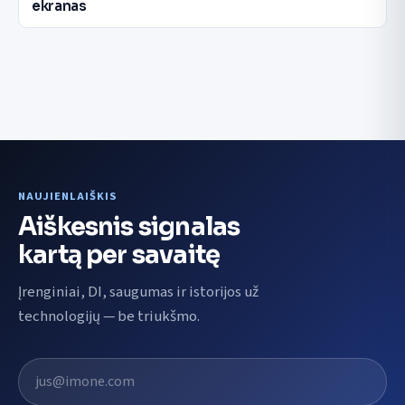
ekranas
NAUJIENLAIŠKIS
Aiškesnis signalas
kartą per savaitę
Įrenginiai, DI, saugumas ir istorijos už
technologijų — be triukšmo.
El. pašto adresas