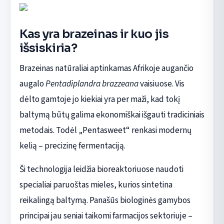
Kas yra brazeinas ir kuo jis
išsiskiria?
Brazeinas natūraliai aptinkamas Afrikoje augančio
augalo
Pentadiplandra brazzeana
vaisiuose. Vis
dėlto gamtoje jo kiekiai yra per maži, kad tokį
baltymą būtų galima ekonomiškai išgauti tradiciniais
metodais. Todėl „Pentasweet“ renkasi modernų
kelią – precizinę fermentaciją.
Ši technologija leidžia bioreaktoriuose naudoti
specialiai paruoštas mieles, kurios sintetina
reikalingą baltymą. Panašūs biologinės gamybos
principai jau seniai taikomi farmacijos sektoriuje –