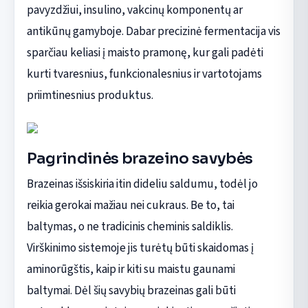
pavyzdžiui, insulino, vakcinų komponentų ar
antikūnų gamyboje. Dabar precizinė fermentacija vis
sparčiau keliasi į maisto pramonę, kur gali padėti
kurti tvaresnius, funkcionalesnius ir vartotojams
priimtinesnius produktus.
Pagrindinės brazeino savybės
Brazeinas išsiskiria itin dideliu saldumu, todėl jo
reikia gerokai mažiau nei cukraus. Be to, tai
baltymas, o ne tradicinis cheminis saldiklis.
Virškinimo sistemoje jis turėtų būti skaidomas į
aminorūgštis, kaip ir kiti su maistu gaunami
baltymai. Dėl šių savybių brazeinas gali būti