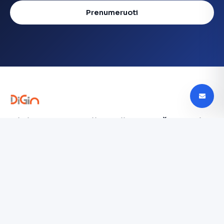
Prenumeruoti
Digin - Technologijų naujienos, apžvalgos ir
tendencijos Lietuvoje
digin.lt – naujausios technologijų naujienos, išsamios
apžvalgos, įrenginių testai ir AI, mobilieji telefonai,
automobilių technologijos ir dar daugiau.
TYRINĖTI
Paslaugų teikimo sąlygos