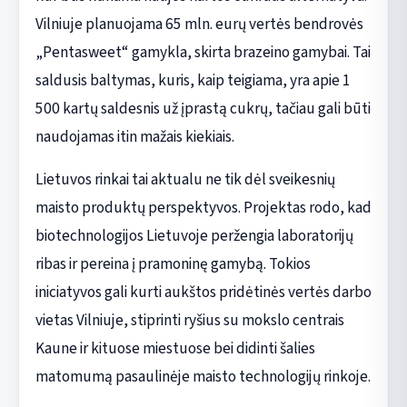
Vilniuje planuojama 65 mln. eurų vertės bendrovės
„Pentasweet“ gamykla, skirta brazeino gamybai. Tai
saldusis baltymas, kuris, kaip teigiama, yra apie 1
500 kartų saldesnis už įprastą cukrų, tačiau gali būti
naudojamas itin mažais kiekiais.
Lietuvos rinkai tai aktualu ne tik dėl sveikesnių
maisto produktų perspektyvos. Projektas rodo, kad
biotechnologijos Lietuvoje peržengia laboratorijų
ribas ir pereina į pramoninę gamybą. Tokios
iniciatyvos gali kurti aukštos pridėtinės vertės darbo
vietas Vilniuje, stiprinti ryšius su mokslo centrais
Kaune ir kituose miestuose bei didinti šalies
matomumą pasaulinėje maisto technologijų rinkoje.