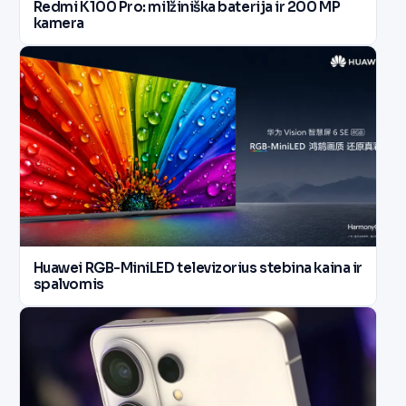
Redmi K100 Pro: milžiniška baterija ir 200 MP
kamera
Huawei RGB-MiniLED televizorius stebina kaina ir
spalvomis