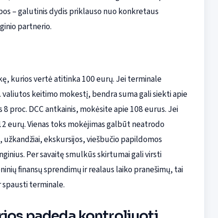
ubos – galutinis dydis priklauso nuo konkretaus
inio partnerio.
, kurios vertė atitinka 100 eurų. Jei terminale
. valiutos keitimo mokestį, bendra suma gali siekti apie
s 8 proc. DCC antkainis, mokėsite apie 108 eurus. Jei
112 eurų. Vienas toks mokėjimas galbūt neatrodo
i, užkandžiai, ekskursijos, viešbučio papildomos
ginius. Per savaitę smulkūs skirtumai gali virsti
inių finansų sprendimų ir realaus laiko pranešimų, tai
r spausti terminale.
rios padeda kontroliuoti