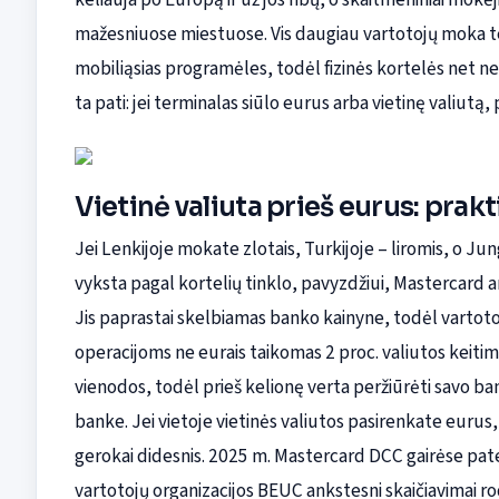
mažesniuose miestuose. Vis daugiau vartotojų moka t
mobiliąsias programėles, todėl fizinės kortelės net neb
ta pati: jei terminalas siūlo eurus arba vietinę valiutą, 
Vietinė valiuta prieš eurus: prak
Jei Lenkijoje mokate zlotais, Turkijoje – liromis, o Ju
vyksta pagal kortelių tinklo, pavyzdžiui, Mastercard a
Jis paprastai skelbiamas banko kainyne, todėl vartotoja
operacijoms ne eurais taikomas 2 proc. valiutos keitim
vienodos, todėl prieš kelionę verta peržiūrėti savo ba
banke. Jei vietoje vietinės valiutos pasirenkate eurus, 
gerokai didesnis. 2025 m. Mastercard DCC gairėse pate
vartotojų organizacijos BEUC ankstesni skaičiavimai rod