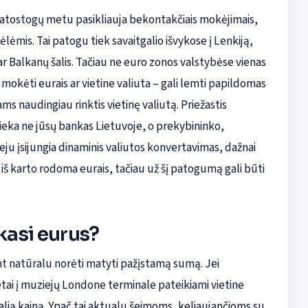
et atostogų metu pasikliauja bekontakčiais mokėjimais,
ėlėmis. Tai patogu tiek savaitgalio išvykose į Lenkiją,
ar Balkanų šalis. Tačiau ne euro zonos valstybėse vienas
okėti eurais ar vietine valiuta – gali lemti papildomas
ams naudingiau rinktis vietinę valiutą. Priežastis
ieka ne jūsų bankas Lietuvoje, o prekybininko,
u įsijungia dinaminis valiutos konvertavimas, dažnai
iš karto rodoma eurais, tačiau už šį patogumą gali būti
kasi eurus?
nt natūralu norėti matyti pažįstamą sumą. Jei
etai į muziejų Londone terminale pateikiami vietine
realią kainą. Ypač tai aktualu šeimoms, keliaujančioms su