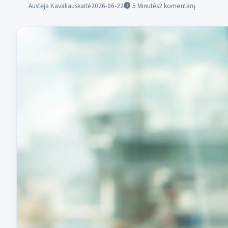
Austėja Kavaliauskaitė
2026-06-22
5
Minutės
2 komentarų