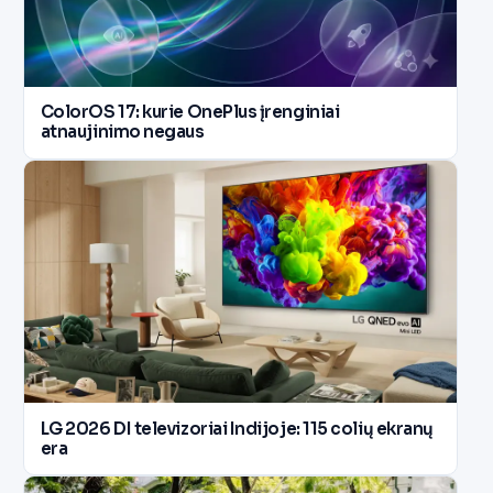
ColorOS 17: kurie OnePlus įrenginiai
atnaujinimo negaus
LG 2026 DI televizoriai Indijoje: 115 colių ekranų
era