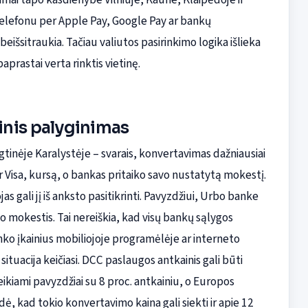
elefonu per Apple Pay, Google Pay ar bankų
eišsitraukia. Tačiau valiutos pasirinkimo logika išlieka
paprastai verta rinktis vietinę.
tinis palyginimas
ngtinėje Karalystėje – svarais, konvertavimas dažniausiai
r Visa, kursą, o bankas pritaiko savo nustatytą mokestį.
s gali jį iš anksto pasitikrinti. Pavyzdžiui, Urbo banke
o mokestis. Tai nereiškia, kad visų bankų sąlygos
nko įkainius mobiliojoje programėlėje ar interneto
situacija keičiasi. DCC paslaugos antkainis gali būti
ikiami pavyzdžiai su 8 proc. antkainiu, o Europos
ė, kad tokio konvertavimo kaina gali siekti ir apie 12