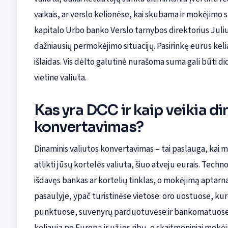
vaikais, ar verslo kelionėse, kai skubama ir mokėjimo
kapitalo Urbo banko Verslo tarnybos direktorius Juliu
dažniausių permokėjimo situacijų. Pasirinkę eurus keli
išlaidas. Vis dėlto galutinė nurašoma suma gali būti di
vietine valiuta.
Kas yra DCC ir kaip veikia d
konvertavimas?
Dinaminis valiutos konvertavimas – tai paslauga, kai
atlikti jūsų kortelės valiuta, šiuo atveju eurais. Techn
išdavęs bankas ar kortelių tinklas, o mokėjimą aptarnauj
pasaulyje, ypač turistinėse vietose: oro uostuose, k
punktuose, suvenyrų parduotuvėse ir bankomatuose. Lie
keliauja po Europą ir už jos ribų, o skaitmeniniai mokė