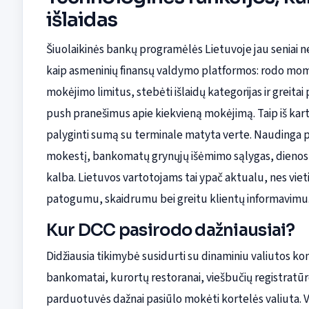
išlaidas
Šiuolaikinės bankų programėlės Lietuvoje jau seniai neb
kaip asmeninių finansų valdymo platformos: rodo mome
mokėjimo limitus, stebėti išlaidų kategorijas ir greitai 
push pranešimus apie kiekvieną mokėjimą. Taip iš kart
palyginti sumą su terminale matyta verte. Naudinga pri
mokestį, bankomatų grynųjų išėmimo sąlygas, dienos li
kalba. Lietuvos vartotojams tai ypač aktualu, nes viet
patogumu, skaidrumu bei greitu klientų informavimu
Kur DCC pasirodo dažniausiai?
Didžiausia tikimybė susidurti su dinaminiu valiutos ko
bankomatai, kurortų restoranai, viešbučių registratū
parduotuvės dažnai pasiūlo mokėti kortelės valiuta. V