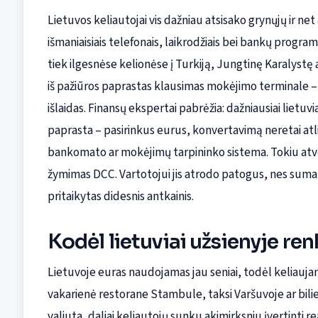
Lietuvos keliautojai vis dažniau atsisako grynųjų ir n
išmaniaisiais telefonais, laikrodžiais bei bankų program
tiek ilgesnėse kelionėse į Turkiją, Jungtinę Karalystę 
iš pažiūros paprastas klausimas mokėjimo terminale – m
išlaidas. Finansų ekspertai pabrėžia: dažniausiai lietuvi
paprasta – pasirinkus eurus, konvertavimą neretai atl
bankomato ar mokėjimų tarpininko sistema. Tokiu atvej
žymimas DCC. Vartotojui jis atrodo patogus, nes suma 
pritaikytas didesnis antkainis.
Kodėl lietuviai užsienyje ren
Lietuvoje euras naudojamas jau seniai, todėl keliauja
vakarienė restorane Stambule, taksi Varšuvoje ar bili
valiuta, daliai keliautojų sunku akimirksniu įvertinti 