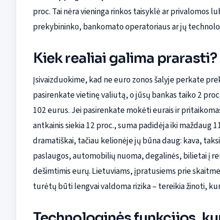
proc. Tai nėra vieninga rinkos taisyklė ar privalomos l
prekybininko, bankomato operatoriaus ar jų technolog
Kiek realiai galima prarasti?
Įsivaizduokime, kad ne euro zonos šalyje perkate prekę
pasirenkate vietinę valiutą, o jūsų bankas taiko 2 proc
102 eurus. Jei pasirenkate mokėti eurais ir pritaikoma
antkainis siekia 12 proc., suma padidėja iki maždaug 
dramatiškai, tačiau kelionėje jų būna daug: kava, taks
paslaugos, automobilių nuoma, degalinės, bilietai į ren
dešimtimis eurų. Lietuviams, įpratusiems prie skaitmen
turėtų būti lengvai valdoma rizika – tereikia žinoti, ku
Technologinės funkcijos, ku