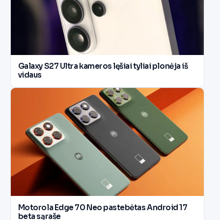
Galaxy S27 Ultra kameros lęšiai tyliai plonėja iš
vidaus
Motorola Edge 70 Neo pastebėtas Android 17
beta sąraše