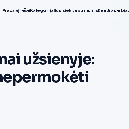
Pradžia
Įrašai
Kategorija
Susisiekite su mumis
Bendradarbiau
ai užsienyje:
 nepermokėti