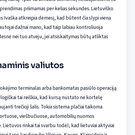
 sprendimas priimamas per kelias sekundes. Lietuviško
s Ivaška atkreipia dėmesį, kad būtent čia slypi viena
autojai dažnai mano, kad taip labiau kontroliuoja
desnė nei tuo atveju, jei atsiskaitymas būtų atliktas
inaminis valiutos
 mokėjimo terminalas arba bankomatas pasiūlo operaciją
ologiškai tai reiškia, kad kursą nustato ne kortelę
anti trečioji šalis. Tokia sistema plačiai taikoma
urortuose, viešbučiuose, automobilių nuomos
tuvos rinkai tai svarbu todėl, kad lietuviai aktyviai
jimai tapo kasdienybe Vilniuje, Kaune, Klaipėdoje ir