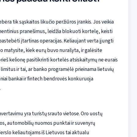
ėra tik sąskaitos likučio peržiūros įrankis. Jos veikia
ntinius pranešimus, leidžia blokuoti kortelę, keisti
pastebėti įtartinas operacijas. Keliaujant verta įjungti
o matysite, kiek eurų buvo nurašyta, ir galėsite
eš kelionę pasitikrinti kortelės atsiskaitymų ne eurais
mitus ir tai, ar banko programėlė prieinama lietuvių
iniai bankai ir fintech bendrovės konkuruoja
.
nvertavimu yra turistų srauto vietose. Oro uostų
ros, automobilių nuomos punktai ir suvenyrų
erslo keliautojams iš Lietuvos tai aktualu