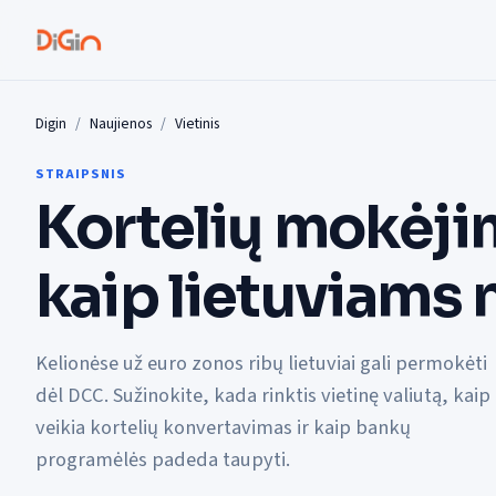
Digin
Naujienos
Vietinis
STRAIPSNIS
Kortelių mokėjim
kaip lietuviams
Kelionėse už euro zonos ribų lietuviai gali permokėti
dėl DCC. Sužinokite, kada rinktis vietinę valiutą, kaip
veikia kortelių konvertavimas ir kaip bankų
programėlės padeda taupyti.