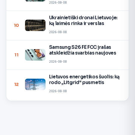
2026-08-08
Ukrainietiški dronai Lietuvoje:
ką laimės rinka ir verslas
10
2026-08-08
Samsung S26 FE FCC įrašas
atskleidžia svarbias naujoves
11
2026-08-08
Lietuvos energetikos šuolis: ką
rodo „Litgrid“ pusmetis
12
2026-08-08