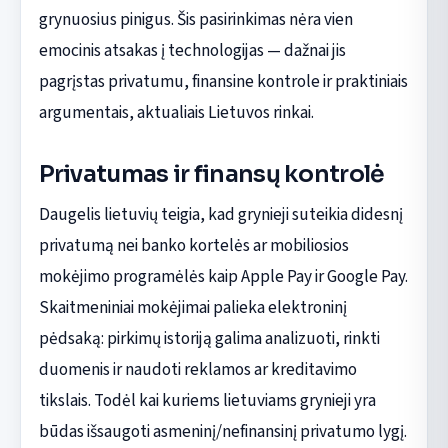
grynuosius pinigus. Šis pasirinkimas nėra vien
emocinis atsakas į technologijas — dažnai jis
pagrįstas privatumu, finansine kontrole ir praktiniais
argumentais, aktualiais Lietuvos rinkai.
Privatumas ir finansų kontrolė
Daugelis lietuvių teigia, kad grynieji suteikia didesnį
privatumą nei banko kortelės ar mobiliosios
mokėjimo programėlės kaip Apple Pay ir Google Pay.
Skaitmeniniai mokėjimai palieka elektroninį
pėdsaką: pirkimų istoriją galima analizuoti, rinkti
duomenis ir naudoti reklamos ar kreditavimo
tikslais. Todėl kai kuriems lietuviams grynieji yra
būdas išsaugoti asmeninį/nefinansinį privatumo lygį.