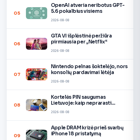
OpenAI atveria neribotus GPT-
5.6 pokalbius visiems
05
2026-08-08
GTA VI išplėstinė peržiūra
pirmiausia per „Netflix“
06
2026-08-08
Nintendo pelnas šoktelėjo, nors
konsolių pardavimai lėtėja
07
2026-08-08
Kortelės PIN saugumas
Lietuvoje: kaip neprarasti
08
pinigų
2026-08-08
Apple DRAM krizė prieš svarbų
iPhone 18 pristatymą
09