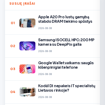
SUSIJĘ ĮRAŠAI
Apple A20 Pro lustų gamybą
stabdo DRAM tiekimo spūstys
01
2026-08-08
Samsung ISOCELL HPC: 200 MP
kamera su DeepPix galia
02
2026-08-08
Google Wallet vaikams: saugūs
kišenpinigiai telefone
03
2026-08-08
Kodėl DI nepakeis IT specialistų
Lietuvos rinkoje?
04
2026-08-08