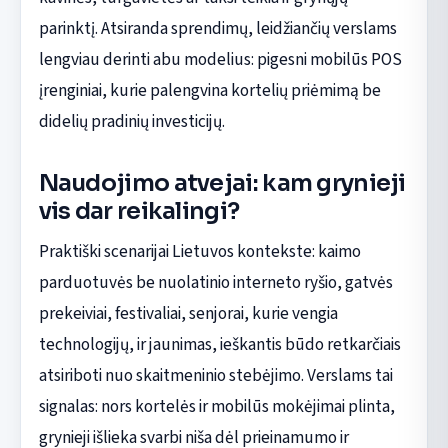
parinktį. Atsiranda sprendimų, leidžiančių verslams
lengviau derinti abu modelius: pigesni mobilūs POS
įrenginiai, kurie palengvina kortelių priėmimą be
didelių pradinių investicijų.
Naudojimo atvejai: kam grynieji
vis dar reikalingi?
Praktiški scenarijai Lietuvos kontekste: kaimo
parduotuvės be nuolatinio interneto ryšio, gatvės
prekeiviai, festivaliai, senjorai, kurie vengia
technologijų, ir jaunimas, ieškantis būdo retkarčiais
atsiriboti nuo skaitmeninio stebėjimo. Verslams tai
signalas: nors kortelės ir mobilūs mokėjimai plinta,
grynieji išlieka svarbi niša dėl prieinamumo ir