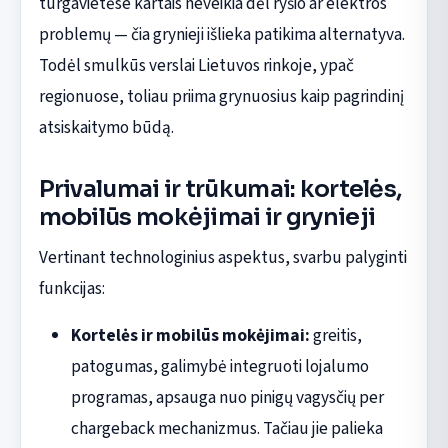
turgavietėse kartais neveikia dėl ryšio ar elektros
problemų — čia grynieji išlieka patikima alternatyva.
Todėl smulkūs verslai Lietuvos rinkoje, ypač
regionuose, toliau priima grynuosius kaip pagrindinį
atsiskaitymo būdą.
Privalumai ir trūkumai: kortelės,
mobilūs mokėjimai ir grynieji
Vertinant technologinius aspektus, svarbu palyginti
funkcijas:
Kortelės ir mobilūs mokėjimai:
greitis,
patogumas, galimybė integruoti lojalumo
programas, apsauga nuo pinigų vagysčių per
chargeback mechanizmus. Tačiau jie palieka