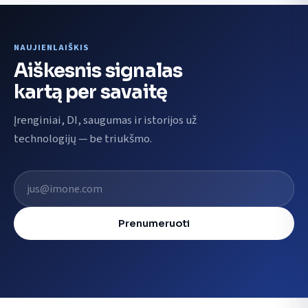
NAUJIENLAIŠKIS
Aiškesnis signalas
kartą per savaitę
Įrenginiai, DI, saugumas ir istorijos už
technologijų — be triukšmo.
El. pašto adresas
Prenumeruoti