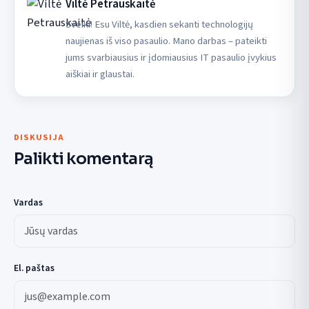
Viltė Petrauskaitė
Sveiki! Esu Viltė, kasdien sekanti technologijų
naujienas iš viso pasaulio. Mano darbas – pateikti
jums svarbiausius ir įdomiausius IT pasaulio įvykius
aiškiai ir glaustai.
DISKUSIJA
Palikti komentarą
Vardas
El. paštas