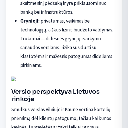
skaitmeninį pėdsaką ir yra priklausomi nuo
bankų bei infrastruktūros.
Grynieji:
privatumas, veikimas be
technologijų, aiškus fizinis biudžeto valdymas.
Trūkumai — didesnės grynųjų tvarkymo
sąnaudos verslams, rizika susidurti su
klastotėmis ir mažesnis patogumas dideliems
pirkiniams.
Verslo perspektyva Lietuvos
rinkoje
Smulkus verslas Vilniuje ir Kaune vertina kortelių
priėmimą dėl klientų patogumo, tačiau kai kurios
kavinės, turgavietės ar taksi teikia ir grynųjų