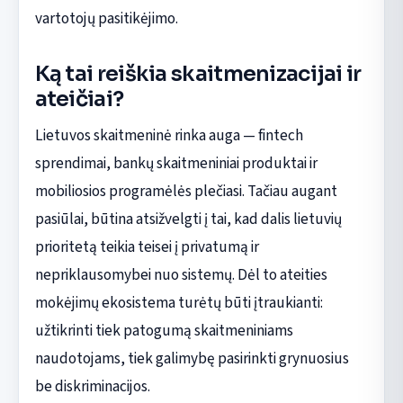
vartotojų pasitikėjimo.
Ką tai reiškia skaitmenizacijai ir
ateičiai?
Lietuvos skaitmeninė rinka auga — fintech
sprendimai, bankų skaitmeniniai produktai ir
mobiliosios programėlės plečiasi. Tačiau augant
pasiūlai, būtina atsižvelgti į tai, kad dalis lietuvių
prioritetą teikia teisei į privatumą ir
nepriklausomybei nuo sistemų. Dėl to ateities
mokėjimų ekosistema turėtų būti įtraukianti:
užtikrinti tiek patogumą skaitmeniniams
naudotojams, tiek galimybę pasirinkti grynuosius
be diskriminacijos.