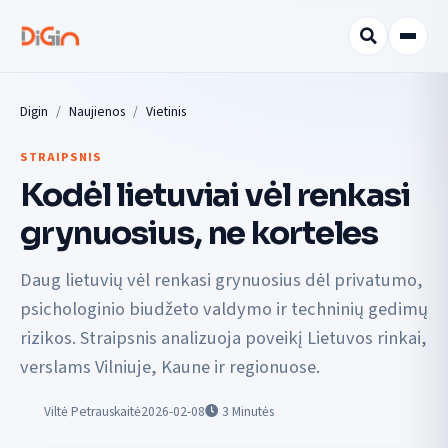
Digin
Naujienos
Vietinis
STRAIPSNIS
Kodėl lietuviai vėl renkasi
grynuosius, ne korteles
Daug lietuvių vėl renkasi grynuosius dėl privatumo,
psichologinio biudžeto valdymo ir techninių gedimų
rizikos. Straipsnis analizuoja poveikį Lietuvos rinkai,
verslams Vilniuje, Kaune ir regionuose.
Viltė Petrauskaitė
2026-02-08
3
Minutės