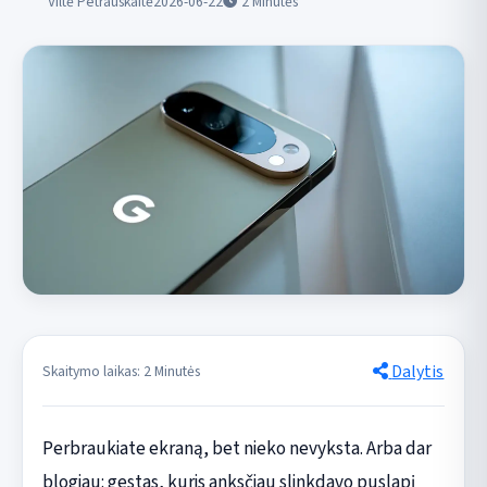
Viltė Petrauskaitė
2026-06-22
2
Minutės
Dalytis
Skaitymo laikas: 2 Minutės
Perbraukiate ekraną, bet nieko nevyksta. Arba dar
blogiau: gestas, kuris anksčiau slinkdavo puslapį