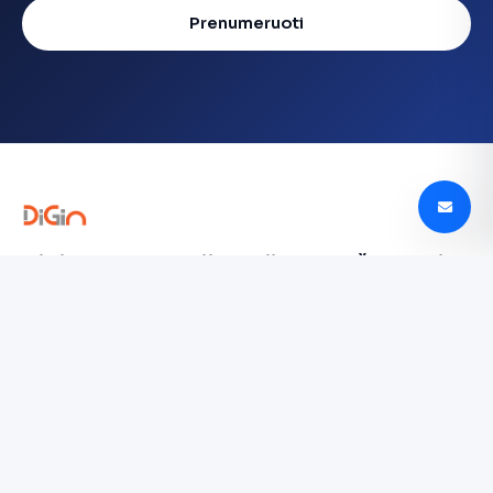
Prenumeruoti
Digin - Technologijų naujienos, apžvalgos ir
tendencijos Lietuvoje
digin.lt – naujausios technologijų naujienos, išsamios
apžvalgos, įrenginių testai ir AI, mobilieji telefonai,
automobilių technologijos ir dar daugiau.
TYRINĖTI
Paslaugų teikimo sąlygos