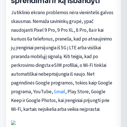
sprendimai ir ką išbandyti
Jutiklinio ekrano problemos nėra vienintelis galvos
skausmas. Nemaža savininkų grupė, ypač
naudojanti Pixel 9 Pro, 9 Pro XL, 8 Pro, 8a ir kai
kuriuos 6a telefonus, praneša, kad po atnaujinimo
jų įrenginiai persijungia iš 5G į LTE arba visiškai
praranda mobilųjį signalą. Kiti teigia, kad po
perkrovimo dingsta eSIM profiliai, o Wi-Fi tinklai
automatiškai nebeprisijungia iš naujo. Net
pagrindinės Google programos, tokios kaip Google
programa, YouTube,
Gmail
, Play Store, Google
Keep ir Google Photos, kai įrenginiai prijungti prie
Wi-Fi, kartais neįsikelia arba veikia neįprastai.