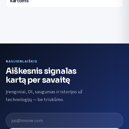
kartoms
NAUJIENLAIŠKIS
Aiškesnis signalas
kartą per savaitę
Įrenginiai, DI, saugumas ir istorijos už
technologijų — be triukšmo.
El. pašto adresas