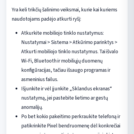
Yra keli trikčių šalinimo veiksmai, kurie kai kuriems
naudotojams padėjo atkurti ryšį:
Atkurkite mobiliojo tinklo nustatymus:
Nustatymai > Sistema > Atkūrimo parinktys >
Atkurti mobiliojo tinklo nustatymus. Tai išvalo
Wi-Fi, Bluetooth ir mobiliųjų duomenų
konfigūracijas, tačiau išsaugo programas ir
asmeninius failus.
Išjunkite ir vėl įjunkite „Sklandus ekranas“
nustatymą, jei pastebite lietimo ar gestų
anomalijų.
Po bet kokio pakeitimo perkraukite telefoną ir
patikrinkite Pixel bendruomenę dėl konkrečiai