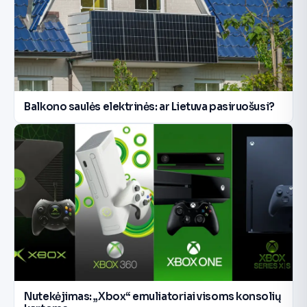
Balkono saulės elektrinės: ar Lietuva pasiruošusi?
Nutekėjimas: „Xbox“ emuliatoriai visoms konsolių