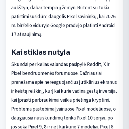
aukštyn, dabar tempia jį žemyn. Būtent su tokia
patirtimi susidūrė daugelis Pixel savininkų, kai 2026
m. birželio viduryje Google pradėjo platinti Android
17 atnaujinimą.
Kai stiklas nutyla
Skundai per kelias valandas pasipylė Reddit, X ir
Pixel bendruomenės forumuose. Dažniausiai
pranešama apie nereaguojančius jutiklinius ekranus
ir keistą reiškinį, kurį kai kurie vadina gestų inversija,
kai įprasti perbraukimai veikia priešinga kryptimi.
Problema pastebima įvairiuose Pixel modeliuose, o
daugiausia nusiskundimų tenka Pixel 10 serijai, po
jos seka Pixel 9, 8 ir net kai kurie 7 modeliai. Pixel 6