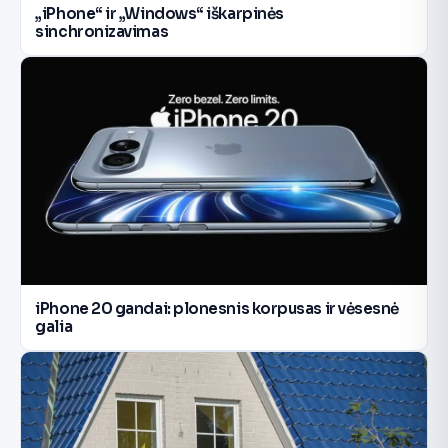
„iPhone“ ir „Windows“ iškarpinės
sinchronizavimas
iPhone 20 gandai: plonesnis korpusas ir vėsesnė
galia