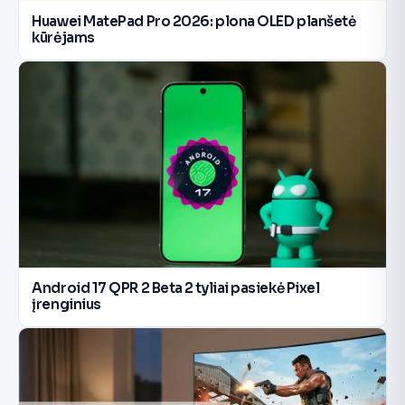
Huawei MatePad Pro 2026: plona OLED planšetė
kūrėjams
Android 17 QPR 2 Beta 2 tyliai pasiekė Pixel
įrenginius