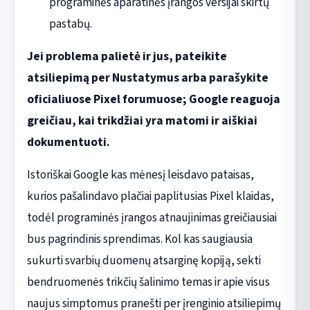
programinės aparatinės įrangos versijai skirtų
pastabų.
Jei problema palietė ir jus, pateikite
atsiliepimą per Nustatymus arba parašykite
oficialiuose Pixel forumuose; Google reaguoja
greičiau, kai trikdžiai yra matomi ir aiškiai
dokumentuoti.
Istoriškai Google kas mėnesį leisdavo pataisas,
kurios pašalindavo plačiai paplitusias Pixel klaidas,
todėl programinės įrangos atnaujinimas greičiausiai
bus pagrindinis sprendimas. Kol kas saugiausia
sukurti svarbių duomenų atsarginę kopiją, sekti
bendruomenės trikčių šalinimo temas ir apie visus
naujus simptomus pranešti per įrenginio atsiliepimų