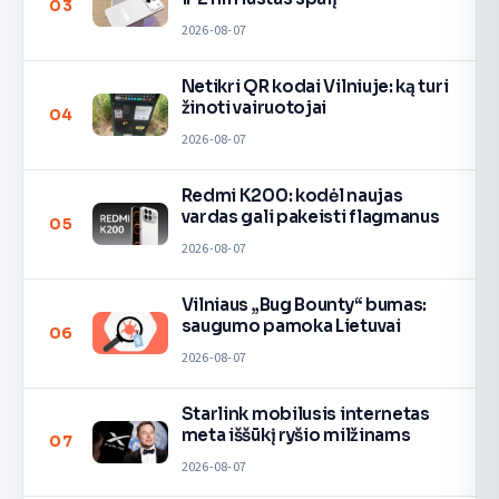
03
2026-08-07
Netikri QR kodai Vilniuje: ką turi
žinoti vairuotojai
04
2026-08-07
Redmi K200: kodėl naujas
vardas gali pakeisti flagmanus
05
2026-08-07
Vilniaus „Bug Bounty“ bumas:
saugumo pamoka Lietuvai
06
2026-08-07
Starlink mobilusis internetas
meta iššūkį ryšio milžinams
07
2026-08-07