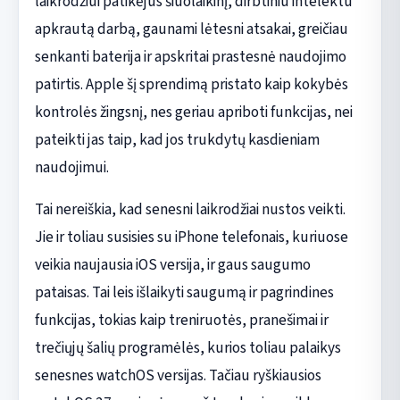
laikrodžiui patikėjus šiuolaikinį, dirbtiniu intelektu
apkrautą darbą, gaunami lėtesni atsakai, greičiau
senkanti baterija ir apskritai prastesnė naudojimo
patirtis. Apple šį sprendimą pristato kaip kokybės
kontrolės žingsnį, nes geriau apriboti funkcijas, nei
pateikti jas taip, kad jos trukdytų kasdieniam
naudojimui.
Tai nereiškia, kad senesni laikrodžiai nustos veikti.
Jie ir toliau susisies su iPhone telefonais, kuriuose
veikia naujausia iOS versija, ir gaus saugumo
pataisas. Tai leis išlaikyti saugumą ir pagrindines
funkcijas, tokias kaip treniruotės, pranešimai ir
trečiųjų šalių programėlės, kurios toliau palaikys
senesnes watchOS versijas. Tačiau ryškiausios