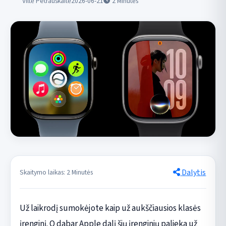
Viltė Petrauskaitė
2026-06-21
2
Minutės
Dalytis
Skaitymo laikas: 2 Minutės
Už laikrodį sumokėjote kaip už aukščiausios klasės
įrenginį. O dabar Apple dalį šių įrenginių palieka už