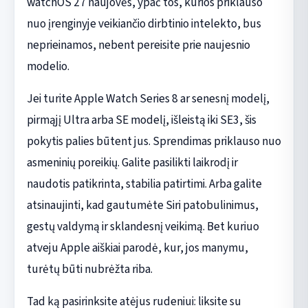
watchOS 27 naujovės, ypač tos, kurios priklauso
nuo įrenginyje veikiančio dirbtinio intelekto, bus
neprieinamos, nebent pereisite prie naujesnio
modelio.
Jei turite Apple Watch Series 8 ar senesnį modelį,
pirmąjį Ultra arba SE modelį, išleistą iki SE3, šis
pokytis palies būtent jus. Sprendimas priklauso nuo
asmeninių poreikių. Galite pasilikti laikrodį ir
naudotis patikrinta, stabilia patirtimi. Arba galite
atsinaujinti, kad gautumėte Siri patobulinimus,
gestų valdymą ir sklandesnį veikimą. Bet kuriuo
atveju Apple aiškiai parodė, kur, jos manymu,
turėtų būti nubrėžta riba.
Tad ką pasirinksite atėjus rudeniui: liksite su