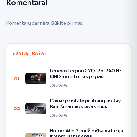
Komentarai
Komentarų dar nėra. Būkite pirmas.
SUSIJĘ ĮRAŠAI
Lenovo Legion 27Q-2c: 240 Hz
QHD monitorius pigiau
01
2026-08-07
Caviar pristatė prabangius Ray-
Ban išmaniuosius akinius
02
2026-08-07
Honor Win 2: milžiniška baterija
ir 2 nm lustas spalį