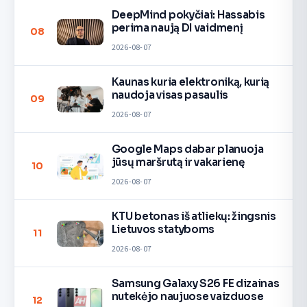
DeepMind pokyčiai: Hassabis
perima naują DI vaidmenį
08
2026-08-07
Kaunas kuria elektroniką, kurią
naudoja visas pasaulis
09
2026-08-07
Google Maps dabar planuoja
jūsų maršrutą ir vakarienę
10
2026-08-07
KTU betonas iš atliekų: žingsnis
Lietuvos statyboms
11
2026-08-07
Samsung Galaxy S26 FE dizainas
nutekėjo naujuose vaizduose
12