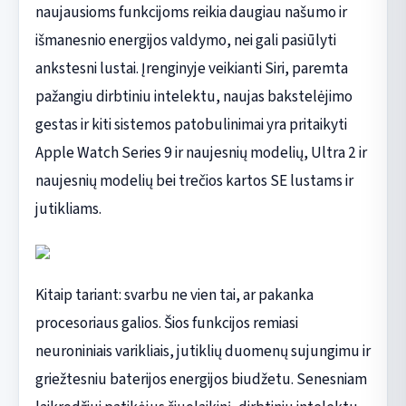
naujausioms funkcijoms reikia daugiau našumo ir
išmanesnio energijos valdymo, nei gali pasiūlyti
ankstesni lustai. Įrenginyje veikianti Siri, paremta
pažangiu dirbtiniu intelektu, naujas bakstelėjimo
gestas ir kiti sistemos patobulinimai yra pritaikyti
Apple Watch Series 9 ir naujesnių modelių, Ultra 2 ir
naujesnių modelių bei trečios kartos SE lustams ir
jutikliams.
Kitaip tariant: svarbu ne vien tai, ar pakanka
procesoriaus galios. Šios funkcijos remiasi
neuroniniais varikliais, jutiklių duomenų sujungimu ir
griežtesniu baterijos energijos biudžetu. Senesniam