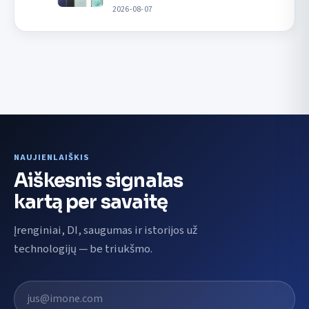
2026-08-07
NAUJIENLAIŠKIS
Aiškesnis signalas
kartą per savaitę
Įrenginiai, DI, saugumas ir istorijos už
technologijų — be triukšmo.
El. pašto adresas