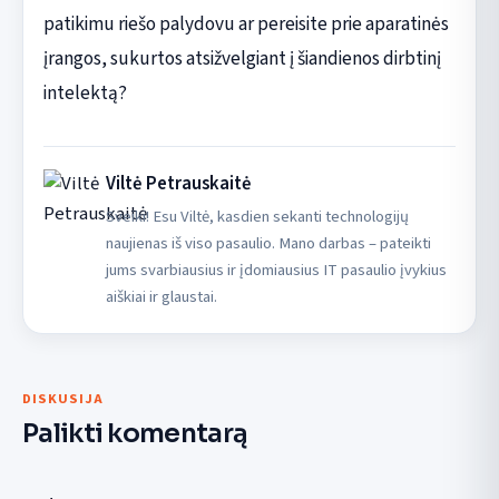
patikimu riešo palydovu ar pereisite prie aparatinės
įrangos, sukurtos atsižvelgiant į šiandienos dirbtinį
intelektą?
Viltė Petrauskaitė
Sveiki! Esu Viltė, kasdien sekanti technologijų
naujienas iš viso pasaulio. Mano darbas – pateikti
jums svarbiausius ir įdomiausius IT pasaulio įvykius
aiškiai ir glaustai.
DISKUSIJA
Palikti komentarą