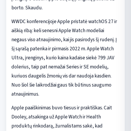
borto. Skaudu.
WWDC konferencijoje Apple pristatė watchOS 27 ir
aiškią ribą: keli senesni Apple Watch modeliai
negaus viso atnaujinimo, kai jis pasirodys šį rudenį. Į
šį sąrašą patenka ir pirmasis 2022 m. Apple Watch
Ultra, įrenginys, kurio kaina kadaise siekė 799 JAV
dolerius, taip pat nemažai Series ir SE modelių,
kuriuos daugelis žmonių vis dar naudoja kasdien.
Nuo šiol šie laikrodžiai gaus tik būtinus saugumo
atnaujinimus.
Apple paaiškinimas buvo tiesus ir praktiškas. Cait
Dooley, atsakinga už Apple Watch ir Health
produktų rinkodarą, žurnalistams sakė, kad