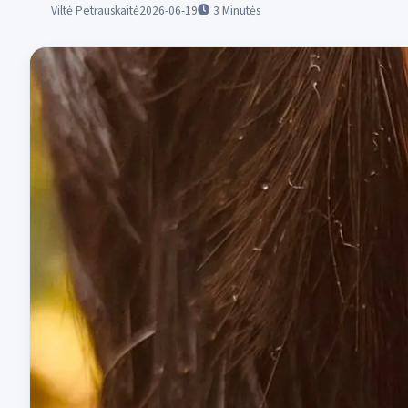
Viltė Petrauskaitė
2026-06-19
3
Minutės