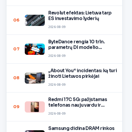
Revolut efektas: Lietuva tarp
ES investavimo lyderių
06
2026-08-09
ByteDance rengia 10 trln.
parametrų DI modelio
07
mokymą
2026-08-09
„About You“ incidentas: ką turi
žinoti Lietuvos pirkėjai
08
2026-08-09
Redmi 17C 5G: pažįstamas
telefonas nauju vardu ir
09
spalvomis
2026-08-09
Samsung didina DRAM rinkos