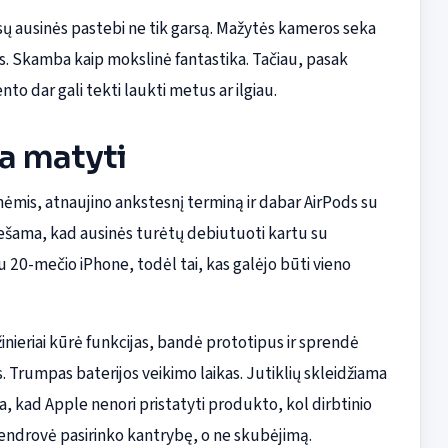
ūsų ausinės pastebi ne tik garsą. Mažytės kameros seka
tus. Skamba kaip mokslinė fantastika. Tačiau, pasak
 dar gali tekti laukti metus ar ilgiau.
a matyti
mis, atnaujino ankstesnį terminą ir dabar AirPods su
ešama, kad ausinės turėtų debiutuoti kartu su
 20-mečio iPhone, todėl tai, kas galėjo būti vieno
inieriai kūrė funkcijas, bandė prototipus ir sprendė
. Trumpas baterijos veikimo laikas. Jutiklių skleidžiama
, kad Apple nenori pristatyti produkto, kol dirbtinio
endrovė pasirinko kantrybę, o ne skubėjimą.