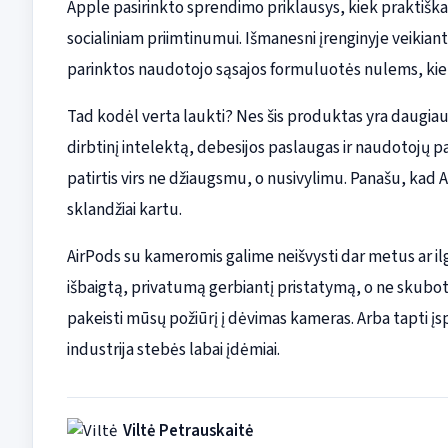
Apple pasirinkto sprendimo priklausys, kiek praktiška
socialiniam priimtinumui. Išmanesni įrenginyje veikiant
parinktos naudotojo sąsajos formuluotės nulems, kiek 
Tad kodėl verta laukti? Nes šis produktas yra daugiau n
dirbtinį intelektą, debesijos paslaugas ir naudotojų pas
patirtis virs ne džiaugsmu, o nusivylimu. Panašu, kad A
sklandžiai kartu.
AirPods su kameromis galime neišvysti dar metus ar ilgi
išbaigtą, privatumą gerbiantį pristatymą, o ne skubotą 
pakeisti mūsų požiūrį į dėvimas kameras. Arba tapti įs
industrija stebės labai įdėmiai.
Viltė Petrauskaitė