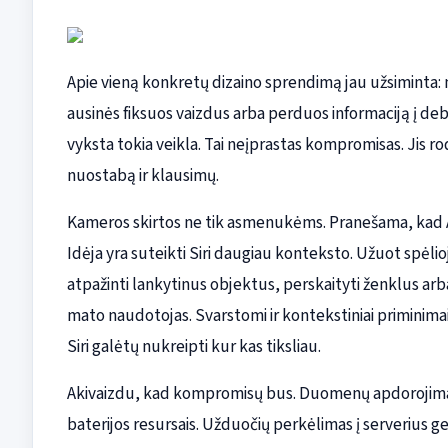
Apie vieną konkretų dizaino sprendimą jau užsiminta: 
ausinės fiksuos vaizdus arba perduos informaciją į deb
vyksta tokia veikla. Tai neįprastas kompromisas. Jis 
nuostabą ir klausimų.
Kameros skirtos ne tik asmenukėms. Pranešama, kad Ap
Idėja yra suteikti Siri daugiau konteksto. Užuot spėlio
atpažinti lankytinus objektus, perskaityti ženklus arb
mato naudotojas. Svarstomi ir kontekstiniai priminimai
Siri galėtų nukreipti kur kas tiksliau.
Akivaizdu, kad kompromisų bus. Duomenų apdorojimas p
baterijos resursais. Užduočių perkėlimas į serverius 