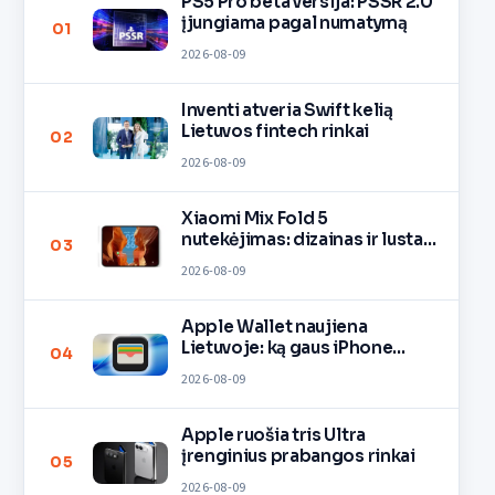
PS5 Pro beta versija: PSSR 2.0
įjungiama pagal numatymą
01
2026-08-09
Inventi atveria Swift kelią
Lietuvos fintech rinkai
02
2026-08-09
Xiaomi Mix Fold 5
nutekėjimas: dizainas ir lustas
03
O3
2026-08-09
Apple Wallet naujiena
Lietuvoje: ką gaus iPhone
04
savininkai?
2026-08-09
Apple ruošia tris Ultra
įrenginius prabangos rinkai
05
2026-08-09