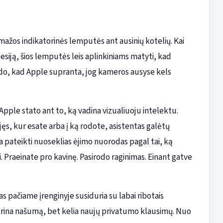
mažos indikatorinės lemputės ant ausinių kotelių. Kai
esiją, šios lemputės leis aplinkiniams matyti, kad
rodo, kad Apple supranta, jog kameros ausyse kels
ple stato ant to, ką vadina vizualiuoju intelektu.
jęs, kur esate arba į ką rodote, asistentas galėtų
a pateikti nuoseklias ėjimo nuorodas pagal tai, ką
. Praeinate pro kavinę. Pasirodo raginimas. Einant gatve
ačiame įrenginyje susiduria su labai ribotais
gerina našumą, bet kelia naujų privatumo klausimų. Nuo