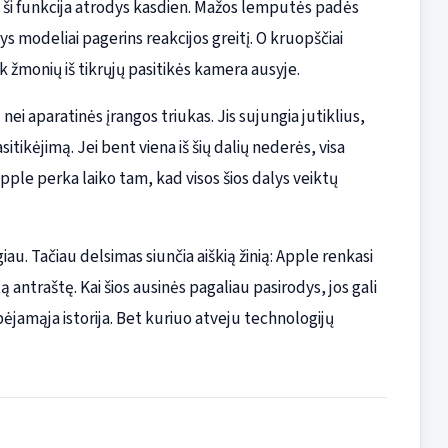
 ši funkcija atrodys kasdien. Mažos lemputės padės
ys modeliai pagerins reakcijos greitį. O kruopščiai
žmonių iš tikrųjų pasitikės kamera ausyje.
ei aparatinės įrangos triukas. Jis sujungia jutiklius,
itikėjimą. Jei bent viena iš šių dalių nederės, visa
pple perka laiko tam, kad visos šios dalys veiktų
au. Tačiau delsimas siunčia aiškią žinią: Apple renkasi
antraštę. Kai šios ausinės pagaliau pasirodys, jos gali
pėjamąja istorija. Bet kuriuo atveju technologijų