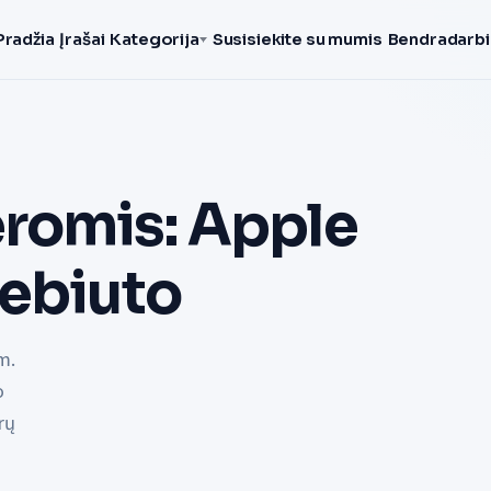
Pradžia
Įrašai
Kategorija
Susisiekite su mumis
Bendradarbi
romis: Apple
debiuto
m.
o
rų