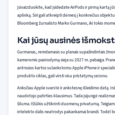
Įsivaizduokite, kad įsidedate AirPods ir pirmą kartą j
aplinką. Siri gali atkreipti dėmesį į konkrečius objek
Bloomberg žurnalisto Marko Gurmano, iki tokio momento
Kai jūsų ausinės išmokst
Gurmanas, remdamasis su planais supažindintais žmonė
kameromis pasirodymą sieja su 2027 m. pabaiga. Pran
antrosios kartos sulankstomu Apple iPhone ir specialiu
produkto ciklas, gali virsti visu pristatymų sezonu.
Anksčiau Apple svarstė ir ankstesnę išleidimo datą. Inž
naudotojo patirties klausimus. Tada įsijungė realizmas
šiluma. Iššūkis užtikrinti duomenų privatumą. Teigiama
intelekto dalis neatrodys pakankamai brandi. Todėl b