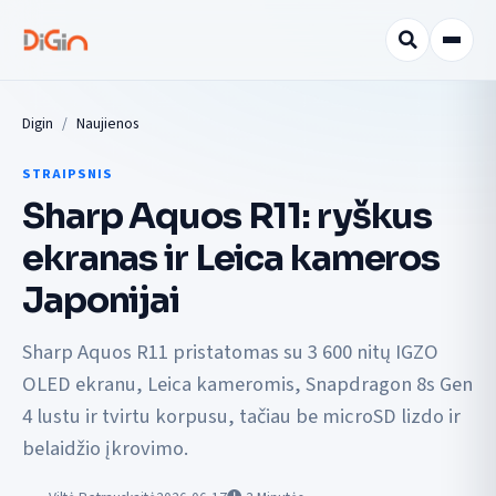
Digin
Naujienos
STRAIPSNIS
Sharp Aquos R11: ryškus
ekranas ir Leica kameros
Japonijai
Sharp Aquos R11 pristatomas su 3 600 nitų IGZO
OLED ekranu, Leica kameromis, Snapdragon 8s Gen
4 lustu ir tvirtu korpusu, tačiau be microSD lizdo ir
belaidžio įkrovimo.