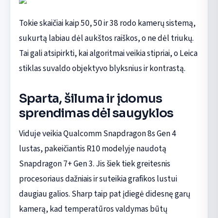
Tokie skaičiai kaip 50, 50 ir 38 rodo kamerų sistemą,
sukurtą labiau dėl aukštos raiškos, o ne dėl triukų.
Tai gali atsipirkti, kai algoritmai veikia stipriai, o Leica
stiklas suvaldo objektyvo blyksnius ir kontrastą.
Sparta, šiluma ir įdomus
sprendimas dėl saugyklos
Viduje veikia Qualcomm Snapdragon 8s Gen 4
lustas, pakeičiantis R10 modelyje naudotą
Snapdragon 7+ Gen 3. Jis šiek tiek greitesnis
procesoriaus dažniais ir suteikia grafikos lustui
daugiau galios. Sharp taip pat įdiegė didesnę garų
kamerą, kad temperatūros valdymas būtų