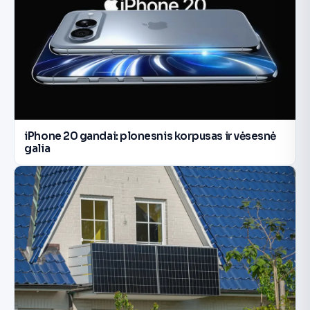
iPhone 20 gandai: plonesnis korpusas ir vėsesnė
galia