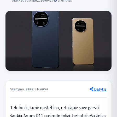
Viltė Petrauskaitė
2026-06-17
3
Minutės
Dalytis
Skaitymo laikas: 3 Minutės
Telefonai, kurie nustebina, retai apie save garsiai
šaukia. Aquos R11 pasirodo tyliai, bet atsineša kelias