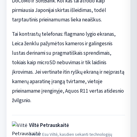
DoCoMo ir SoftBank. Kol kas tai atrodo kaip
pirmiausia Japonijai skirtas išleidimas, todėl
tarptautinis prieinamumas lieka neaiškus.
Tai kontrastų telefonas: flagmano lygio ekranas,
Leica ženklu pažymėtos kameros ir galingesnis
lustas derinami su pragmatiškais sprendimais,
tokiais kaip microSD nebuvimas ir tik laidinis
įkrovimas. Jei vertinate itin ryškų ekraną ir neįprastą
kamerų aparatinę įrangą tvirtame, vietoje
prieinamame įrenginyje, Aquos R11 vertas atidesnio
žvilgsnio.
Viltė Petrauskaitė
Sveiki! Esu Viltė, kasdien sekanti technologijų