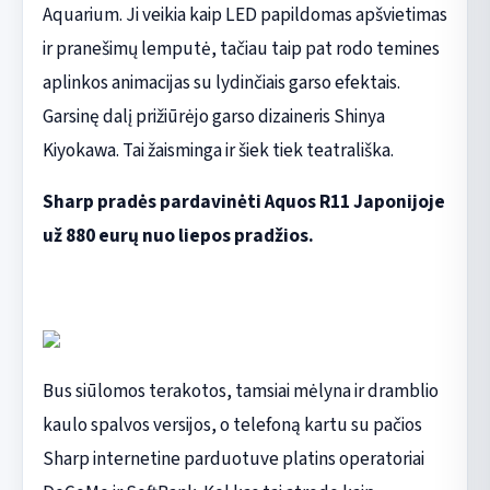
Aquarium. Ji veikia kaip LED papildomas apšvietimas
ir pranešimų lemputė, tačiau taip pat rodo temines
aplinkos animacijas su lydinčiais garso efektais.
Garsinę dalį prižiūrėjo garso dizaineris Shinya
Kiyokawa. Tai žaisminga ir šiek tiek teatrališka.
Sharp pradės pardavinėti Aquos R11 Japonijoje
už 880 eurų nuo liepos pradžios.
Bus siūlomos terakotos, tamsiai mėlyna ir dramblio
kaulo spalvos versijos, o telefoną kartu su pačios
Sharp internetine parduotuve platins operatoriai