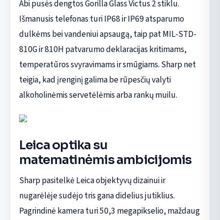
Abi pusės dengtos Gorilla Glass Victus 2 stiklu.
Išmanusis telefonas turi IP68 ir IP69 atsparumo
dulkėms bei vandeniui apsaugą, taip pat MIL-STD-
810G ir 810H patvarumo deklaracijas kritimams,
temperatūros svyravimams ir smūgiams. Sharp net
teigia, kad įrenginį galima be rūpesčių valyti
alkoholinėmis servetėlėmis arba rankų muilu.
Leica optika su
matematinėmis ambicijomis
Sharp pasitelkė Leica objektyvų dizainui ir
nugarėlėje sudėjo tris gana didelius jutiklius.
Pagrindinė kamera turi 50,3 megapikselio, maždaug