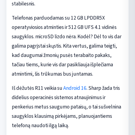
stabilesnis.
Telefonas parduodamas su 12 GB LPDDR5X
operatyviosios atminties ir 512 GB UFS 4.1 vidinės
saugyklos. microSD lizdo nėra. Kodėl? Dėl to vis dar
galima pagrįstai skųstis. Kita vertus, galima teigti,
kad daugumai žmonių pusės terabaito pakaks,
tačiau tiems, kurie vis dar pasikliauja išplečiama
atmintimi, šis trūkumas bus juntamas.
Iš dėžutės R11 veikia su
Android 16
. Sharp žada tris
didelius operacinės sistemos atnaujinimus ir
penkerius metus saugumo pataisų, o tai sušvelnina
saugyklos klausimą pirkėjams, planuojantiems
telefoną naudoti ilgą laiką.