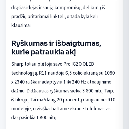
drąsias idėjas ir saują kompromisų, dėl kurių iš
pradžių pritariamai linkteli, o tada kyla keli
klausimai.
Ryškumas ir išbaigtumas,
kurie patraukia akį
Sharp toliau plėtoja savo Pro IGZO OLED
technologiją. R11 naudoja 6,5 colio ekraną su 1080
x 2340 raiška ir adaptyviu 1 iki 240 Hz atnaujinimo
dažniu. Didžiausias ryškumas siekia 3 600 nitų. Taip,
iš tikrųjų. Tai maždaug 20 procentų daugiau nei R10
modelyje, o visiškai baltame ekrane telefonas vis
dar pasiekia 1 800 nitų.