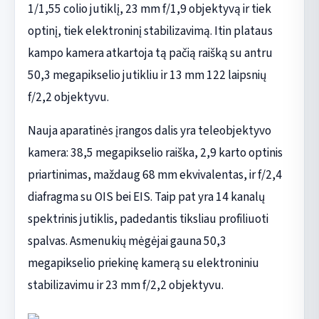
1/1,55 colio jutiklį, 23 mm f/1,9 objektyvą ir tiek
optinį, tiek elektroninį stabilizavimą. Itin plataus
kampo kamera atkartoja tą pačią raišką su antru
50,3 megapikselio jutikliu ir 13 mm 122 laipsnių
f/2,2 objektyvu.
Nauja aparatinės įrangos dalis yra teleobjektyvo
kamera: 38,5 megapikselio raiška, 2,9 karto optinis
priartinimas, maždaug 68 mm ekvivalentas, ir f/2,4
diafragma su OIS bei EIS. Taip pat yra 14 kanalų
spektrinis jutiklis, padedantis tiksliau profiliuoti
spalvas. Asmenukių mėgėjai gauna 50,3
megapikselio priekinę kamerą su elektroniniu
stabilizavimu ir 23 mm f/2,2 objektyvu.