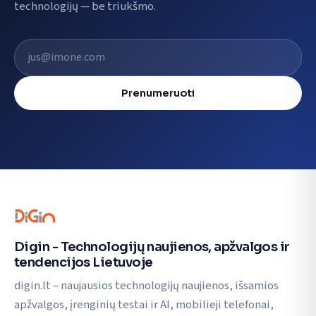
technologijų — be triukšmo.
El. pašto adresas
Prenumeruoti
Digin - Technologijų naujienos, apžvalgos ir
tendencijos Lietuvoje
digin.lt – naujausios technologijų naujienos, išsamios
apžvalgos, įrenginių testai ir AI, mobilieji telefonai,