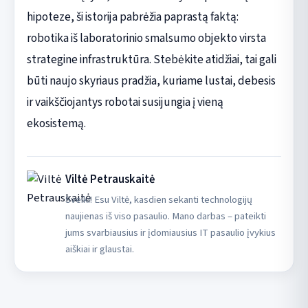
hipoteze, ši istorija pabrėžia paprastą faktą:
robotika iš laboratorinio smalsumo objekto virsta
strategine infrastruktūra. Stebėkite atidžiai, tai gali
būti naujo skyriaus pradžia, kuriame lustai, debesis
ir vaikščiojantys robotai susijungia į vieną
ekosistemą.
Viltė Petrauskaitė
Sveiki! Esu Viltė, kasdien sekanti technologijų
naujienas iš viso pasaulio. Mano darbas – pateikti
jums svarbiausius ir įdomiausius IT pasaulio įvykius
aiškiai ir glaustai.