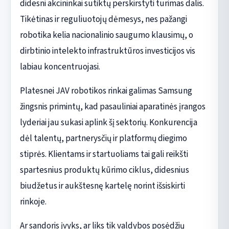
didesni akcininkai sutiktų perskirstyti turimas dalis.
Tikėtinas ir reguliuotojų dėmesys, nes pažangi
robotika kelia nacionalinio saugumo klausimų, o
dirbtinio intelekto infrastruktūros investicijos vis
labiau koncentruojasi.
Platesnei JAV robotikos rinkai galimas Samsung
žingsnis primintų, kad pasauliniai aparatinės įrangos
lyderiai jau sukasi aplink šį sektorių. Konkurencija
dėl talentų, partnerysčių ir platformų diegimo
stiprės. Klientams ir startuoliams tai gali reikšti
spartesnius produktų kūrimo ciklus, didesnius
biudžetus ir aukštesnę kartelę norint išsiskirti
rinkoje.
Ar sandoris įvyks, ar liks tik valdybos posėdžių