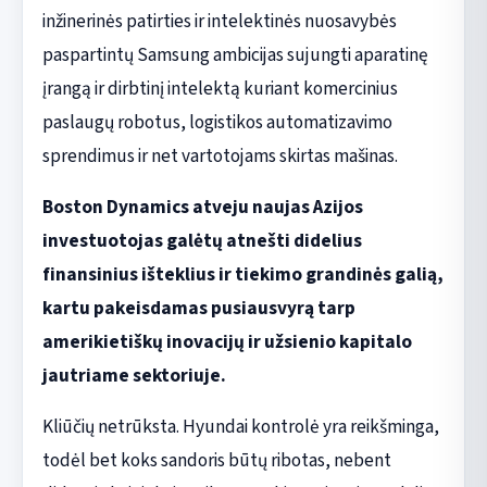
inžinerinės patirties ir intelektinės nuosavybės
paspartintų Samsung ambicijas sujungti aparatinę
įrangą ir dirbtinį intelektą kuriant komercinius
paslaugų robotus, logistikos automatizavimo
sprendimus ir net vartotojams skirtas mašinas.
Boston Dynamics atveju naujas Azijos
investuotojas galėtų atnešti didelius
finansinius išteklius ir tiekimo grandinės galią,
kartu pakeisdamas pusiausvyrą tarp
amerikietiškų inovacijų ir užsienio kapitalo
jautriame sektoriuje.
Kliūčių netrūksta. Hyundai kontrolė yra reikšminga,
todėl bet koks sandoris būtų ribotas, nebent