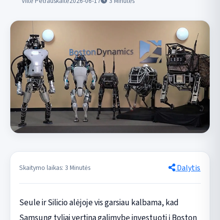
Viltė Petrauskaitė
2026-06-17
3
Minutės
Dalytis
Skaitymo laikas: 3 Minutės
Seule ir Silicio alėjoje vis garsiau kalbama, kad
Samsung tyliai vertina galimybę investuoti į Boston