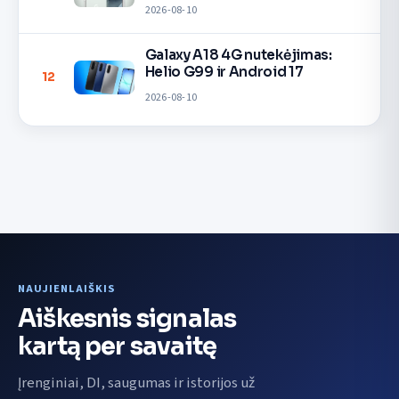
2026-08-10
Galaxy A18 4G nutekėjimas:
Helio G99 ir Android 17
12
2026-08-10
NAUJIENLAIŠKIS
Aiškesnis signalas
kartą per savaitę
Įrenginiai, DI, saugumas ir istorijos už