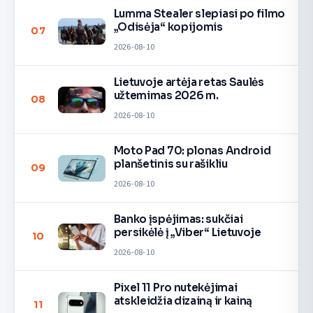
Lumma Stealer slepiasi po filmo
„Odisėja“ kopijomis
07
2026-08-10
Lietuvoje artėja retas Saulės
užtemimas 2026 m.
08
2026-08-10
Moto Pad 70: plonas Android
planšetinis su rašikliu
09
2026-08-10
Banko įspėjimas: sukčiai
persikėlė į „Viber“ Lietuvoje
10
2026-08-10
Pixel 11 Pro nutekėjimai
atskleidžia dizainą ir kainą
11