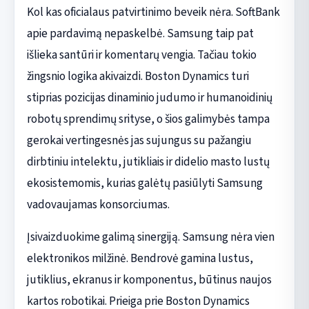
Kol kas oficialaus patvirtinimo beveik nėra. SoftBank
apie pardavimą nepaskelbė. Samsung taip pat
išlieka santūri ir komentarų vengia. Tačiau tokio
žingsnio logika akivaizdi. Boston Dynamics turi
stiprias pozicijas dinaminio judumo ir humanoidinių
robotų sprendimų srityse, o šios galimybės tampa
gerokai vertingesnės jas sujungus su pažangiu
dirbtiniu intelektu, jutikliais ir didelio masto lustų
ekosistemomis, kurias galėtų pasiūlyti Samsung
vadovaujamas konsorciumas.
Įsivaizduokime galimą sinergiją. Samsung nėra vien
elektronikos milžinė. Bendrovė gamina lustus,
jutiklius, ekranus ir komponentus, būtinus naujos
kartos robotikai. Prieiga prie Boston Dynamics