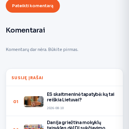
Pateikti komentarą
Komentarai
Komentarų dar nėra. Būkite pirmas.
SUSIJĘ ĮRAŠAI
ES skaitmeninė tapatybė: ką tai
reiškia Lietuvai?
01
2026-08-10
Danija griežtina mokyklų
taisykles dėl DI sukčiavimo