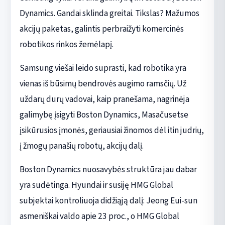
Dynamics. Gandai sklinda greitai. Tikslas? Mažumos
akcijų paketas, galintis perbraižyti komercinės
robotikos rinkos žemėlapį.
Samsung viešai leido suprasti, kad robotika yra
vienas iš būsimų bendrovės augimo ramsčių. Už
uždarų durų vadovai, kaip pranešama, nagrinėja
galimybę įsigyti Boston Dynamics, Masačusetse
įsikūrusios įmonės, geriausiai žinomos dėl itin judrių,
į žmogų panašių robotų, akcijų dalį.
Boston Dynamics nuosavybės struktūra jau dabar
yra sudėtinga. Hyundai ir susiję HMG Global
subjektai kontroliuoja didžiąją dalį: Jeong Eui-sun
asmeniškai valdo apie 23 proc., o HMG Global