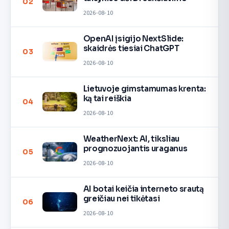
02
2026-08-10
OpenAI įsigijo NextSlide:
skaidrės tiesiai ChatGPT
03
2026-08-10
Lietuvoje gimstamumas krenta:
ką tai reiškia
04
2026-08-10
WeatherNext: AI, tiksliau
prognozuojantis uraganus
05
2026-08-10
AI botai keičia interneto srautą
greičiau nei tikėtasi
06
2026-08-10