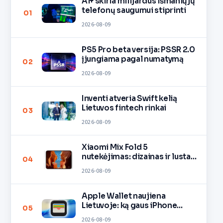
Ai+ skiria milijardus išmaniųjų
telefonų saugumui stiprinti
01
2026-08-09
PS5 Pro beta versija: PSSR 2.0
įjungiama pagal numatymą
02
2026-08-09
Inventi atveria Swift kelią
Lietuvos fintech rinkai
03
2026-08-09
Xiaomi Mix Fold 5
nutekėjimas: dizainas ir lustas
04
O3
2026-08-09
Apple Wallet naujiena
Lietuvoje: ką gaus iPhone
05
savininkai?
2026-08-09