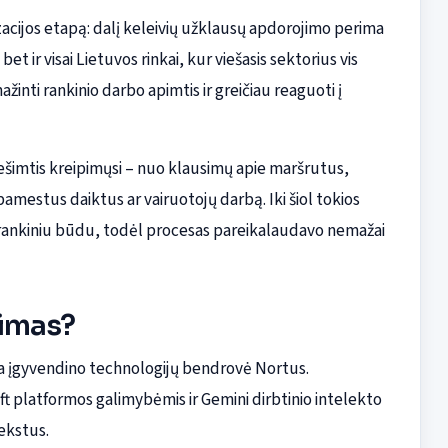
zacijos etapą: dalį keleivių užklausų apdorojimo perima
 bet ir visai Lietuvos rinkai, kur viešasis sektorius vis
inti rankinio darbo apimtis ir greičiau reaguoti į
 dešimtis kreipimųsi – nuo klausimų apie maršrutus,
pamestus daiktus ar vairuotojų darbą. Iki šiol tokios
 rankiniu būdu, todėl procesas pareikalaudavo nemažai
dimas?
da įgyvendino technologijų bendrovė Nortus.
t platformos galimybėmis ir Gemini dirbtinio intelekto
ekstus.