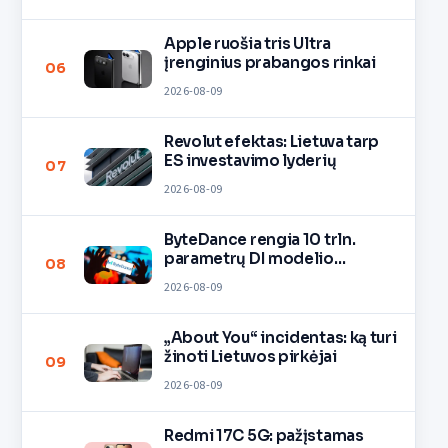
Apple ruošia tris Ultra
įrenginius prabangos rinkai
06
2026-08-09
Revolut efektas: Lietuva tarp
ES investavimo lyderių
07
2026-08-09
ByteDance rengia 10 trln.
parametrų DI modelio
08
mokymą
2026-08-09
„About You“ incidentas: ką turi
žinoti Lietuvos pirkėjai
09
2026-08-09
Redmi 17C 5G: pažįstamas