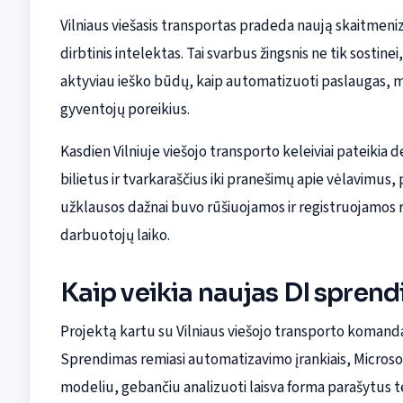
Vilniaus viešasis transportas pradeda naują skaitmeni
dirbtinis intelektas. Tai svarbus žingsnis ne tik sostinei,
aktyviau ieško būdų, kaip automatizuoti paslaugas, maž
gyventojų poreikius.
Kasdien Vilniuje viešojo transporto keleiviai pateikia
bilietus ir tvarkaraščius iki pranešimų apie vėlavimus, 
užklausos dažnai buvo rūšiuojamos ir registruojamos
darbuotojų laiko.
Kaip veikia naujas DI spren
Projektą kartu su Vilniaus viešojo transporto koman
Sprendimas remiasi automatizavimo įrankiais, Microsof
modeliu, gebančiu analizuoti laisva forma parašytus t