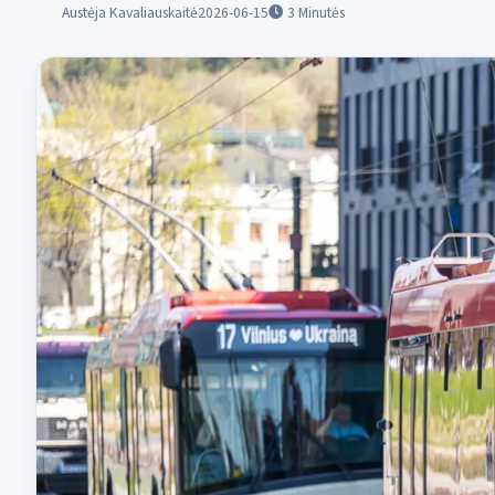
Austėja Kavaliauskaitė
2026-06-15
3
Minutės