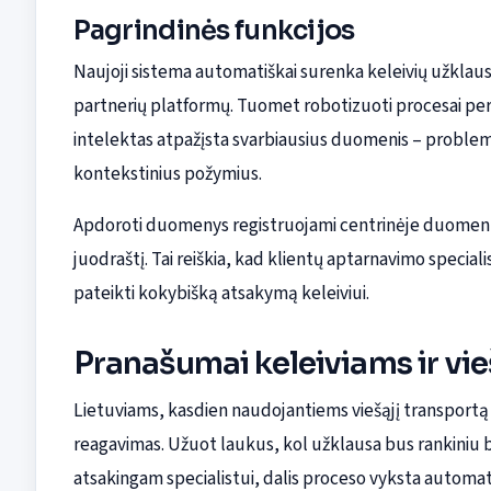
Pagrindinės funkcijos
Naujoji sistema automatiškai surenka keleivių užklausa
partnerių platformų. Tuomet robotizuoti procesai perd
intelektas atpažįsta svarbiausius duomenis – problemos
kontekstinius požymius.
Apdoroti duomenys registruojami centrinėje duomenų b
juodraštį. Tai reiškia, kad klientų aptarnavimo specialis
pateikti kokybišką atsakymą keleiviui.
Pranašumai keleiviams ir vi
Lietuviams, kasdien naudojantiems viešąjį transportą V
reagavimas. Užuot laukus, kol užklausa bus rankiniu 
atsakingam specialistui, dalis proceso vyksta automati