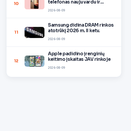
telefonas nauju vardu ir
10
spalvomis
2026-08-09
Samsung didina DRAM rinkos
atotrūkį 2026 m. II ketv.
11
2026-08-09
Apple padidino įrenginių
keitimo įskaitas JAV rinkoje
12
2026-08-09