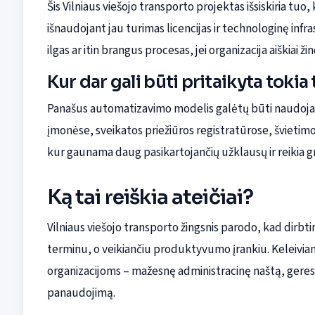
Šis Vilniaus viešojo transporto projektas išsiskiria tuo
išnaudojant jau turimas licencijas ir technologinę infr
ilgas ar itin brangus procesas, jei organizacija aiškiai ž
Kur dar gali būti pritaikyta toki
Panašus automatizavimo modelis galėtų būti naudoja
įmonėse, sveikatos priežiūros registratūrose, švietim
kur gaunama daug pasikartojančių užklausų ir reikia grei
Ką tai reiškia ateičiai?
Vilniaus viešojo transporto žingsnis parodo, kad dirbt
terminu, o veikiančiu produktyvumo įrankiu. Keleiviams
organizacijoms – mažesnę administracinę naštą, gere
panaudojimą.