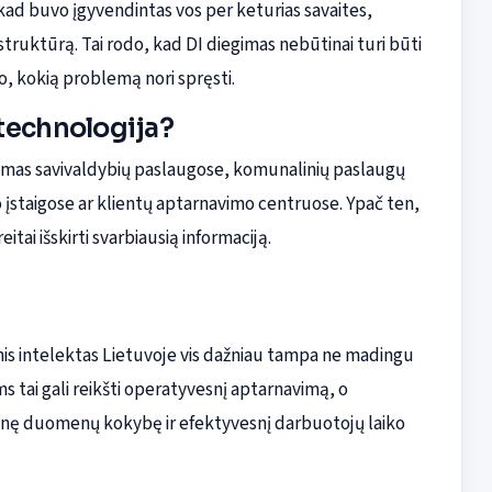
, kad buvo įgyvendintas vos per keturias savaites,
astruktūrą. Tai rodo, kad DI diegimas nebūtinai turi būti
ino, kokią problemą nori spręsti.
a technologija?
mas savivaldybių paslaugose, komunalinių paslaugų
o įstaigose ar klientų aptarnavimo centruose. Ypač ten,
tai išskirti svarbiausią informaciją.
inis intelektas Lietuvoje vis dažniau tampa ne madingu
 tai gali reikšti operatyvesnį aptarnavimą, o
snę duomenų kokybę ir efektyvesnį darbuotojų laiko