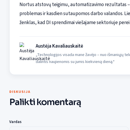
Nortus atstovų teigimu, automatizavimo rezultatas – m
problemas ir kasdien sutaupomos darbo valandos. Lie
ženklas, kad DI sprendimai viešajame sektoriuje perei
Austėja Kavaliauskaitė
„Technologijos visada mane žavėjo – nuo išmaniųjų tele
dalintis naujienomis su jumis kiekvieną dieną.“
DISKUSIJA
Palikti komentarą
Vardas