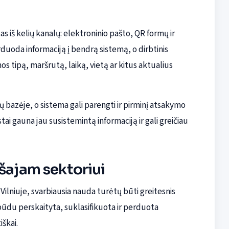
s iš kelių kanalų: elektroninio pašto, QR formų ir
uoda informaciją į bendrą sistemą, o dirbtinis
 tipą, maršrutą, laiką, vietą ar kitus aktualius
azėje, o sistema gali parengti ir pirminį atsakymo
tai gauna jau susistemintą informaciją ir gali greičiau
ešajam sektoriui
ilniuje, svarbiausia nauda turėtų būti greitesnis
būdu perskaityta, suklasifikuota ir perduota
škai.