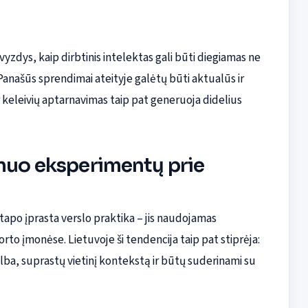
vyzdys, kaip dirbtinis intelektas gali būti diegiamas ne
Panašūs sprendimai ateityje galėtų būti aktualūs ir
keleivių aptarnavimas taip pat generuoja didelius
 nuo eksperimentų prie
 tapo įprasta verslo praktika – jis naudojamas
to įmonėse. Lietuvoje ši tendencija taip pat stiprėja:
alba, suprastų vietinį kontekstą ir būtų suderinami su