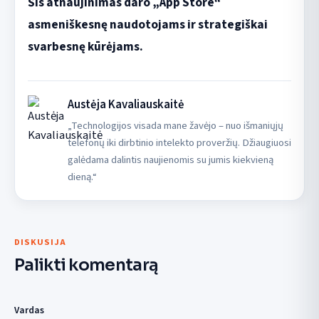
Šis atnaujinimas daro „App Store“
asmeniškesnę naudotojams ir strategiškai
svarbesnę kūrėjams.
Austėja Kavaliauskaitė
„Technologijos visada mane žavėjo – nuo išmaniųjų
telefonų iki dirbtinio intelekto proveržių. Džiaugiuosi
galėdama dalintis naujienomis su jumis kiekvieną
dieną.“
DISKUSIJA
Palikti komentarą
Vardas