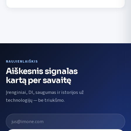
NAUJIENLAIŠKIS
Aiškesnis signalas
kartą per savaitę
Įrenginiai, DI, saugumas ir istorijos už
technologijų — be triukšmo.
El. pašto adresas