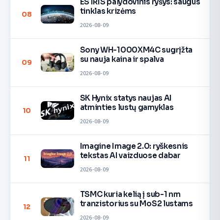
ES IRIS palydovinis ryšys: saugus
tinklas krizėms
08
2026-08-09
Sony WH-1000XM4C sugrįžta
su nauja kaina ir spalva
09
2026-08-09
SK Hynix statys naujas AI
atminties lustų gamyklas
10
2026-08-09
Imagine Image 2.0: ryškesnis
tekstas AI vaizduose dabar
11
2026-08-09
TSMC kuria kelią į sub-1 nm
tranzistorius su MoS2 lustams
12
2026-08-09