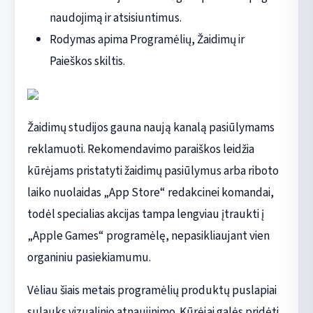
naudojimą ir atsisiuntimus.
Rodymas apima Programėlių, Žaidimų ir
Paieškos skiltis.
Žaidimų studijos gauna naują kanalą pasiūlymams
reklamuoti. Rekomendavimo paraiškos leidžia
kūrėjams pristatyti žaidimų pasiūlymus arba riboto
laiko nuolaidas „App Store“ redakcinei komandai,
todėl specialias akcijas tampa lengviau įtraukti į
„Apple Games“ programėlę, nepasikliaujant vien
organiniu pasiekiamumu.
Vėliau šiais metais programėlių produktų puslapiai
sulauks vizualinio atnaujinimo. Kūrėjai galės pridėti