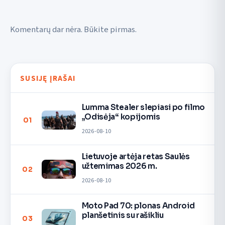
Komentarų dar nėra. Būkite pirmas.
SUSIJĘ ĮRAŠAI
Lumma Stealer slepiasi po filmo
„Odisėja“ kopijomis
01
2026-08-10
Lietuvoje artėja retas Saulės
užtemimas 2026 m.
02
2026-08-10
Moto Pad 70: plonas Android
planšetinis su rašikliu
03