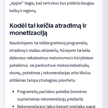
„Apple“ teigia, kad netrukus bus pridėta daugiau
kalbų ir regionų.
Kodėl tai keičia atradimą ir
monetizaciją
Naudotojams tai reiškia greitesnį programėlių
atradimą ir mažiau aklaviečių. Kūrėjams tai kelia
didesnius reikalavimus matomumui ir kūrybiniam
pateikimui. Jei parduotuvė mokosi individualių
skonių, patekimas į rekomendacijas arba tikslus
atitikimas tampa strateginiu prioritetu.
Programėlių pastabos pateikia žmonėms
suprantamas rekomendacijų priežastis.
Rekomendacijos laikui bėgant prisitaiko pagal