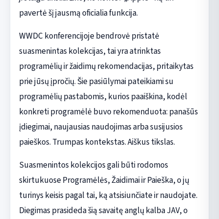
pavertė šį jausmą oficialia funkcija.
WWDC konferencijoje bendrovė pristatė
suasmenintas kolekcijas, tai yra atrinktas
programėlių ir žaidimų rekomendacijas, pritaikytas
prie jūsų įpročių. Šie pasiūlymai pateikiami su
programėlių pastabomis, kurios paaiškina, kodėl
konkreti programėlė buvo rekomenduota: panašūs
įdiegimai, naujausias naudojimas arba susijusios
paieškos. Trumpas kontekstas. Aiškus tikslas.
Suasmenintos kolekcijos gali būti rodomos
skirtukuose Programėlės, Žaidimai ir Paieška, o jų
turinys keisis pagal tai, ką atsisiunčiate ir naudojate.
Diegimas prasideda šią savaitę anglų kalba JAV, o