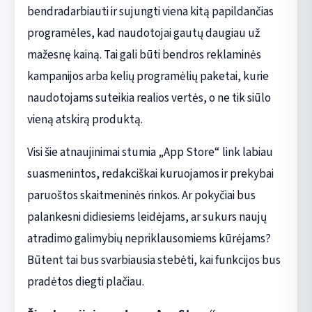
bendradarbiauti ir sujungti viena kitą papildančias
programėles, kad naudotojai gautų daugiau už
mažesnę kainą. Tai gali būti bendros reklaminės
kampanijos arba kelių programėlių paketai, kurie
naudotojams suteikia realios vertės, o ne tik siūlo
vieną atskirą produktą.
Visi šie atnaujinimai stumia „App Store“ link labiau
suasmenintos, redakciškai kuruojamos ir prekybai
paruoštos skaitmeninės rinkos. Ar pokyčiai bus
palankesni didiesiems leidėjams, ar sukurs naujų
atradimo galimybių nepriklausomiems kūrėjams?
Būtent tai bus svarbiausia stebėti, kai funkcijos bus
pradėtos diegti plačiau.