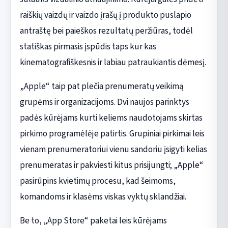
raiškių vaizdų ir vaizdo įrašų į produkto puslapio
antraštę bei paieškos rezultatų peržiūras, todėl
statiškas pirmasis įspūdis taps kur kas
kinematografiškesnis ir labiau patraukiantis dėmesį.
„Apple“ taip pat plečia prenumeratų veikimą
grupėms ir organizacijoms. Dvi naujos parinktys
padės kūrėjams kurti keliems naudotojams skirtas
pirkimo programėlėje patirtis. Grupiniai pirkimai leis
vienam prenumeratoriui vienu sandoriu įsigyti kelias
prenumeratas ir pakviesti kitus prisijungti; „Apple“
pasirūpins kvietimų procesu, kad šeimoms,
komandoms ir klasėms viskas vyktų sklandžiai.
Be to, „App Store“ paketai leis kūrėjams