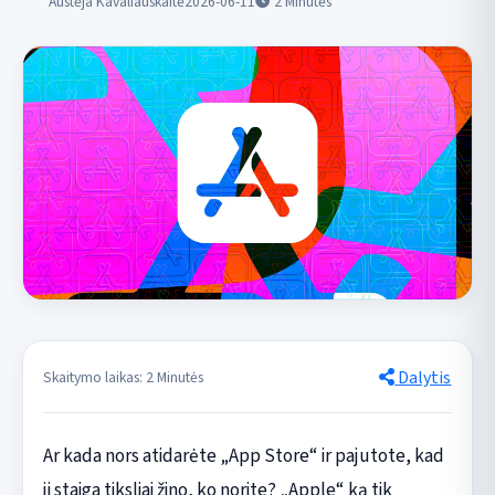
Austėja Kavaliauskaitė
2026-06-11
2
Minutės
Dalytis
Skaitymo laikas: 2 Minutės
Ar kada nors atidarėte „App Store“ ir pajutote, kad
ji staiga tiksliai žino, ko norite? „Apple“ ką tik