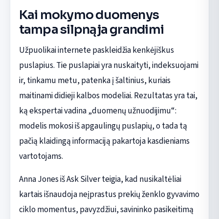
Kai mokymo duomenys
tampa silpnąja grandimi
Užpuolikai internete paskleidžia kenkėjiškus
puslapius. Tie puslapiai yra nuskaityti, indeksuojami
ir, tinkamu metu, patenka į šaltinius, kuriais
maitinami didieji kalbos modeliai. Rezultatas yra tai,
ką ekspertai vadina „duomenų užnuodijimu“:
modelis mokosi iš apgaulingų puslapių, o tada tą
pačią klaidingą informaciją pakartoja kasdieniams
vartotojams.
Anna Jones iš Ask Silver teigia, kad nusikaltėliai
kartais išnaudoja neįprastus prekių ženklo gyvavimo
ciklo momentus, pavyzdžiui, savininko pasikeitimą