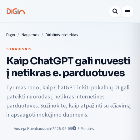
Digin
Naujienos
Dirbtinis intelektas
STRAIPSNIS
Kaip ChatGPT gali nuvesti
į netikras e. parduotuves
Tyrimas rodo, kaip ChatGPT ir kiti pokalbių DI gali
pateikti nuorodas į netikras internetines
parduotuves. Sužinokite, kaip atpažinti sukčiavimą
ir apsaugoti mokėjimo duomenis.
Austėja Kavaliauskaitė
2026-06-09
3
Minutės