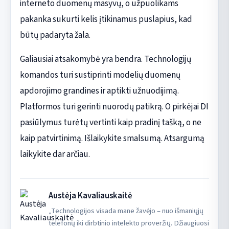
interneto duomenų masyvų, o užpuolikams
pakanka sukurti kelis įtikinamus puslapius, kad
būtų padaryta žala.
Galiausiai atsakomybė yra bendra. Technologijų
komandos turi sustiprinti modelių duomenų
apdorojimo grandines ir aptikti užnuodijimą.
Platformos turi gerinti nuorodų patikrą. O pirkėjai DI
pasiūlymus turėtų vertinti kaip pradinį tašką, o ne
kaip patvirtinimą. Išlaikykite smalsumą. Atsargumą
laikykite dar arčiau.
Austėja Kavaliauskaitė
„Technologijos visada mane žavėjo – nuo išmaniųjų
telefonų iki dirbtinio intelekto proveržių. Džiaugiuosi