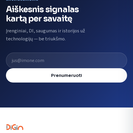
Aiškesnis signalas
kartą per savaitę
Įrenginiai, DI, saugumas ir istorijos už
technologijų — be triukšmo.
El. pašto adresas
Prenumeruoti