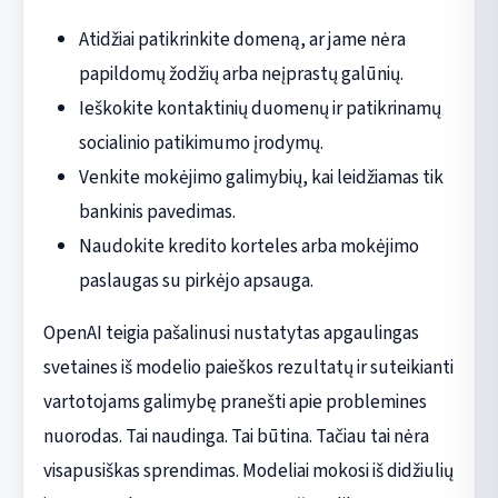
Atidžiai patikrinkite domeną, ar jame nėra
papildomų žodžių arba neįprastų galūnių.
Ieškokite kontaktinių duomenų ir patikrinamų
socialinio patikimumo įrodymų.
Venkite mokėjimo galimybių, kai leidžiamas tik
bankinis pavedimas.
Naudokite kredito korteles arba mokėjimo
paslaugas su pirkėjo apsauga.
OpenAI teigia pašalinusi nustatytas apgaulingas
svetaines iš modelio paieškos rezultatų ir suteikianti
vartotojams galimybę pranešti apie problemines
nuorodas. Tai naudinga. Tai būtina. Tačiau tai nėra
visapusiškas sprendimas. Modeliai mokosi iš didžiulių