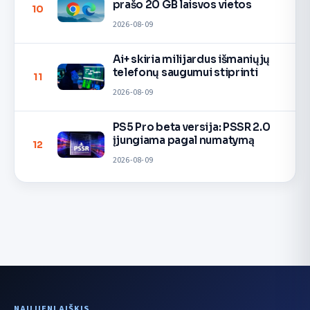
prašo 20 GB laisvos vietos
10
2026-08-09
Ai+ skiria milijardus išmaniųjų
telefonų saugumui stiprinti
11
2026-08-09
PS5 Pro beta versija: PSSR 2.0
įjungiama pagal numatymą
12
2026-08-09
NAUJIENLAIŠKIS