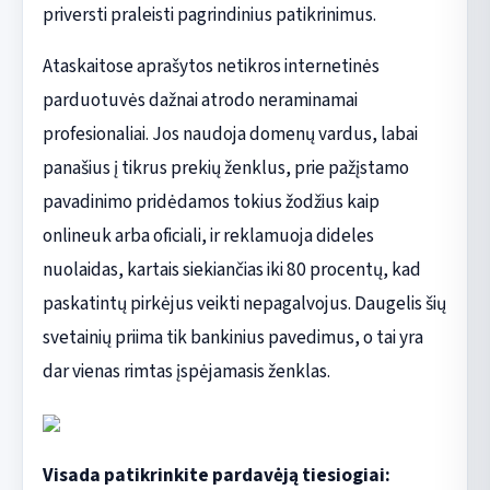
priversti praleisti pagrindinius patikrinimus.
Ataskaitose aprašytos netikros internetinės
parduotuvės dažnai atrodo neraminamai
profesionaliai. Jos naudoja domenų vardus, labai
panašius į tikrus prekių ženklus, prie pažįstamo
pavadinimo pridėdamos tokius žodžius kaip
onlineuk arba oficiali, ir reklamuoja dideles
nuolaidas, kartais siekiančias iki 80 procentų, kad
paskatintų pirkėjus veikti nepagalvojus. Daugelis šių
svetainių priima tik bankinius pavedimus, o tai yra
dar vienas rimtas įspėjamasis ženklas.
Visada patikrinkite pardavėją tiesiogiai: