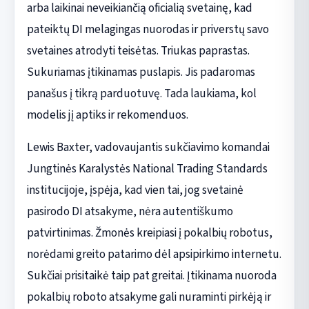
arba laikinai neveikiančią oficialią svetainę, kad
pateiktų DI melagingas nuorodas ir priverstų savo
svetaines atrodyti teisėtas. Triukas paprastas.
Sukuriamas įtikinamas puslapis. Jis padaromas
panašus į tikrą parduotuvę. Tada laukiama, kol
modelis jį aptiks ir rekomenduos.
Lewis Baxter, vadovaujantis sukčiavimo komandai
Jungtinės Karalystės National Trading Standards
institucijoje, įspėja, kad vien tai, jog svetainė
pasirodo DI atsakyme, nėra autentiškumo
patvirtinimas. Žmonės kreipiasi į pokalbių robotus,
norėdami greito patarimo dėl apsipirkimo internetu.
Sukčiai prisitaikė taip pat greitai. Įtikinama nuoroda
pokalbių roboto atsakyme gali nuraminti pirkėją ir