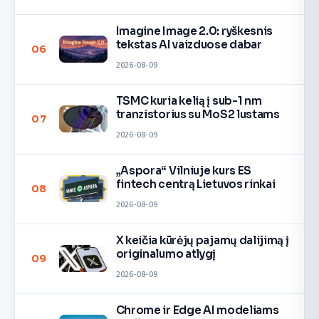
Imagine Image 2.0: ryškesnis
tekstas AI vaizduose dabar
06
2026-08-09
TSMC kuria kelią į sub-1 nm
tranzistorius su MoS2 lustams
07
2026-08-09
„Aspora“ Vilniuje kurs ES
fintech centrą Lietuvos rinkai
08
2026-08-09
X keičia kūrėjų pajamų dalijimą į
originalumo atlygį
09
2026-08-09
Chrome ir Edge AI modeliams