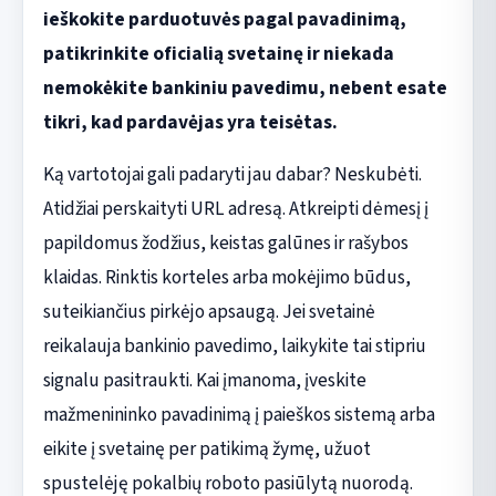
ieškokite parduotuvės pagal pavadinimą,
patikrinkite oficialią svetainę ir niekada
nemokėkite bankiniu pavedimu, nebent esate
tikri, kad pardavėjas yra teisėtas.
Ką vartotojai gali padaryti jau dabar? Neskubėti.
Atidžiai perskaityti URL adresą. Atkreipti dėmesį į
papildomus žodžius, keistas galūnes ir rašybos
klaidas. Rinktis korteles arba mokėjimo būdus,
suteikiančius pirkėjo apsaugą. Jei svetainė
reikalauja bankinio pavedimo, laikykite tai stipriu
signalu pasitraukti. Kai įmanoma, įveskite
mažmenininko pavadinimą į paieškos sistemą arba
eikite į svetainę per patikimą žymę, užuot
spustelėję pokalbių roboto pasiūlytą nuorodą.