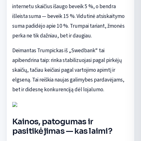
internetu skaičius išaugo beveik 5 %, o bendra
išleista suma — beveik 15 %. Vidutinė atsiskaitymo
suma padidėjo apie 10 %. Trumpai tariant, žmonės
perka ne tik dažniau, bet ir daugiau.
Deimantas Trumpickas iš „Swedbank“ tai
apibendrina taip: rinka stabilizuojasi pagal pirkėjų
skaičių, tačiau keičiasi pagal vartojimo apimtį ir
elgseną. Tai reiškia naujas galimybes pardavėjams,
bet ir didesnę konkurenciją dėl lojalumo.
Kainos, patogumas ir
pasitikėjimas — kas laimi?