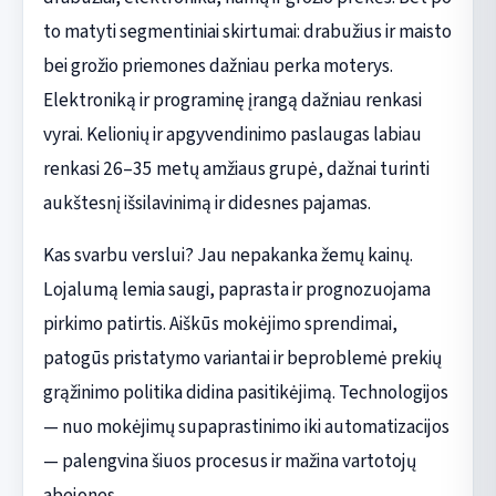
to matyti segmentiniai skirtumai: drabužius ir maisto
bei grožio priemones dažniau perka moterys.
Elektroniką ir programinę įrangą dažniau renkasi
vyrai. Kelionių ir apgyvendinimo paslaugas labiau
renkasi 26–35 metų amžiaus grupė, dažnai turinti
aukštesnį išsilavinimą ir didesnes pajamas.
Kas svarbu verslui? Jau nepakanka žemų kainų.
Lojalumą lemia saugi, paprasta ir prognozuojama
pirkimo patirtis. Aiškūs mokėjimo sprendimai,
patogūs pristatymo variantai ir beproblemė prekių
grąžinimo politika didina pasitikėjimą. Technologijos
— nuo mokėjimų supaprastinimo iki automatizacijos
— palengvina šiuos procesus ir mažina vartotojų
abejones.