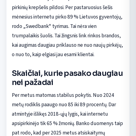
pirkinių krepšelis pildosi. Per pastaruosius šešis
mėnesius internetu pirko 89 % Lietuvos gyventojų,
rodo „Swedbank“ tyrimas. Tai nėra vien
trumpalaikis šuolis. Tai žingsnis link rinkos brandos,
kai augimas daugiau priklauso ne nuo naujų pirkėjų,
o nuo to, kaip elgiasi jau esami klientai.
Skaičiai, kurie pasako daugiau
nei pažadai
Per metus matomas stabilus pokytis. Nuo 2024
metų rodiklis paaugo nuo 85 iki 89 procentų. Dar
atmintyje išlikęs 2018-ųjų lygis, kai internetu
apsipirkinėjo tik 65 % žmonių. Banko duomenys taip
pat rodo, kad per 2025 metus atsiskaitymų