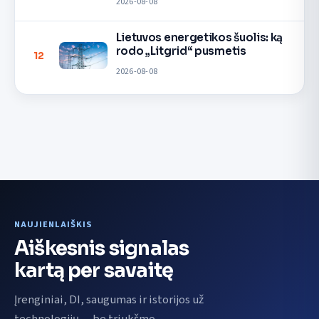
2026-08-08
Lietuvos energetikos šuolis: ką
rodo „Litgrid“ pusmetis
12
2026-08-08
NAUJIENLAIŠKIS
Aiškesnis signalas
kartą per savaitę
Įrenginiai, DI, saugumas ir istorijos už