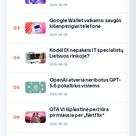
2026-08-08
Google Wallet vaikams: saugūs
kišenpinigiai telefone
03
2026-08-08
Kodėl DI nepakeis IT specialistų
Lietuvos rinkoje?
04
2026-08-08
OpenAI atveria neribotus GPT-
5.6 pokalbius visiems
05
2026-08-08
GTA VI išplėstinė peržiūra
pirmiausia per „Netflix“
06
2026-08-08