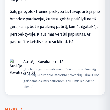
Galų gale, elektroninė prekyba Lietuvoje artėja prie
brandos: pardavėjai, kurie sugebės pasiūlyti ne tik
gerą kainą, bet ir patikimą patirtį, laimės ilgalaikėje
perspektyvoje. Klausimas verslui paprastas. Ar
pasiruošite keistis kartu su klientais?
Austėja Kavaliauskaitė
„Technologijos visada mane žavėjo – nuo išmaniųjų
telefonų iki dirbtinio intelekto proveržių. Džiaugiuosi
galėdama dalintis naujienomis su jumis kiekvieną
dieną.“
DISKUSIJA