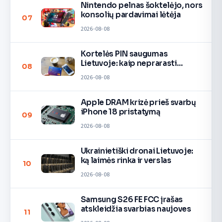
Nintendo pelnas šoktelėjo, nors
konsolių pardavimai lėtėja
07
2026-08-08
Kortelės PIN saugumas
Lietuvoje: kaip neprarasti
08
pinigų
2026-08-08
Apple DRAM krizė prieš svarbų
iPhone 18 pristatymą
09
2026-08-08
Ukrainietiški dronai Lietuvoje:
ką laimės rinka ir verslas
10
2026-08-08
Samsung S26 FE FCC įrašas
atskleidžia svarbias naujoves
11