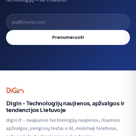
technologijų — be triukšmo.
El. pašto adresas
Prenumeruoti
Digin - Technologijų naujienos, apžvalgos ir
tendencijos Lietuvoje
digin.lt – naujausios technologijų naujienos, išsamios
apžvalgos, įrenginių testai ir AI, mobilieji telefonai,