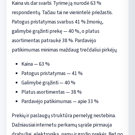
Kaina vis dar svarbi. Tyrime ją nurodė 63 %
respondentų. Tačiau tai ne vienintelė priežastis.
Patogus pristatymas svarbus 41 % žmonių,
galimybė grąžinti prekę — 40 %, o platus
asortimentas patraukė 38 %. Pardavėjo
patikimumas minimas maždaug trečdaliui pirkėjų.
Kaina — 63 %
Patogus pristatymas — 41 %
Galimybė grąžinti — 40 %
Platus asortimentas — 38 %
Pardavėjo patikimumas — apie 33 %
Prekių ir paslaugų struktūra pernelyg nestebina.
Dažniausiai internetu perkamų sąraše pirmauja
drabužiai, elektronika, namų ir grožio prekės. Bet po