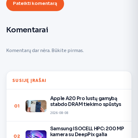
Pateikti komentarą
Komentarai
Komentarų dar nėra. Būkite pirmas.
SUSIJĘ ĮRAŠAI
Apple A20 Pro lustų gamybą
stabdo DRAM tiekimo spūstys
01
2026-08-08
Samsung ISOCELL HPC: 200 MP
kamera su DeepPix galia
02