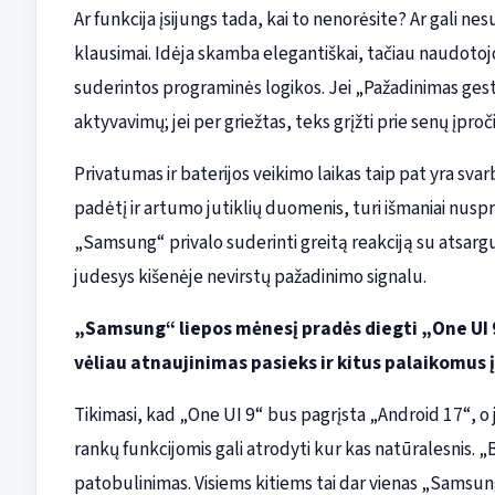
Ar funkcija įsijungs tada, kai to nenorėsite? Ar gali nesuv
klausimai. Idėja skamba elegantiškai, tačiau naudotojo p
suderintos programinės logikos. Jei „Pažadinimas gest
aktyvavimų; jei per griežtas, teks grįžti prie senų įproči
Privatumas ir baterijos veikimo laikas taip pat yra sva
padėtį ir artumo jutiklių duomenis, turi išmaniai nusprę
„Samsung“ privalo suderinti greitą reakciją su atsar
judesys kišenėje nevirstų pažadinimo signalu.
„Samsung“ liepos mėnesį pradės diegti „One UI 9
vėliau atnaujinimas pasieks ir kitus palaikomus 
Tikimasi, kad „One UI 9“ bus pagrįsta „Android 17“, o j
rankų funkcijomis gali atrodyti kur kas natūralesnis. 
patobulinimas. Visiems kitiems tai dar vienas „Samsun