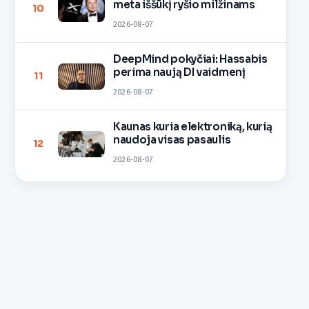
meta iššūkį ryšio milžinams
10
2026-08-07
DeepMind pokyčiai: Hassabis
perima naują DI vaidmenį
11
2026-08-07
Kaunas kuria elektroniką, kurią
naudoja visas pasaulis
12
2026-08-07