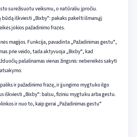
sto surežisuotu veiksmu, o natūraliu įpročiu.
būdą iškviesti „Bixby“: pakaks pakelti išmanųjį
reikės jokios pažadinimo frazės.
nės magijos. Funkcija, pavadinta „Pažadinimas gestu“,
amas prie veido, tada aktyvuoja „Bixby“, kad
užduočių pašalinamas vienas žingsnis: nebereikės sakyti
o atsakymo.
liks ir pažadinimo frazę, ir įjungimo mygtuko ilgo
 iškviesti „Bixby“: balsu, fiziniu mygtuku arba gestu.
aplinkos ir nuo to, kaip gerai „Pažadinimas gestu“