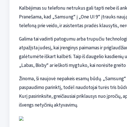
Kalbėjimas su telefonu netrukus gali tapti nebe iš ank
Pranešama, kad „Samsung“ į „One UI 9“ įtrauks naują 
telefoną prie veido, ir asistentas pradės klausytis, ne
Galima tai vadinti patogumu arba trupučiu technologi
atpažįsta judesį, kai įrenginys paimamas ir priglaudži
galėtumėte iškart kalbėti. Taip iš daugelio kasdienių 
„Labas, Bixby“ ar ieškoti mygtuko, kai norėsite greit
Žinoma, ši naujovė nepakeis esamų būdų. „Samsung“ pa
paspaudimo parinktį, todėl naudotojai turės tris būdus
Kurį pasirinksite, greičiausiai priklausys nuo įpročių, 
išvengs netyčinių aktyvavimų.