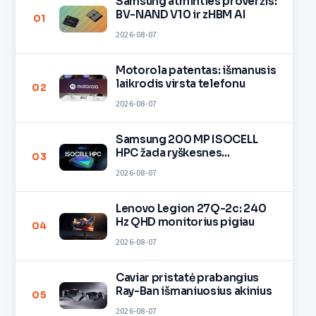
Samsung atminties proveržis:
BV-NAND V10 ir zHBM AI
01
2026-08-07
Motorola patentas: išmanusis
laikrodis virsta telefonu
02
2026-08-07
Samsung 200 MP ISOCELL
HPC žada ryškesnes
03
nuotraukas
2026-08-07
Lenovo Legion 27Q-2c: 240
Hz QHD monitorius pigiau
04
2026-08-07
Caviar pristatė prabangius
Ray-Ban išmaniuosius akinius
05
2026-08-07