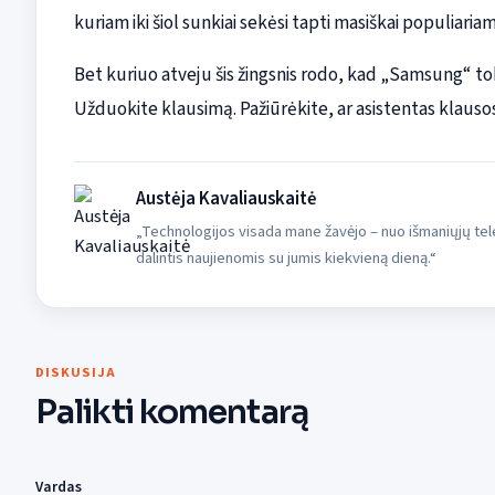
kuriam iki šiol sunkiai sekėsi tapti masiškai populiariam
Bet kuriuo atveju šis žingsnis rodo, kad „Samsung“ to
Užduokite klausimą. Pažiūrėkite, ar asistentas klausos
Austėja Kavaliauskaitė
„Technologijos visada mane žavėjo – nuo išmaniųjų tele
dalintis naujienomis su jumis kiekvieną dieną.“
DISKUSIJA
Palikti komentarą
Vardas