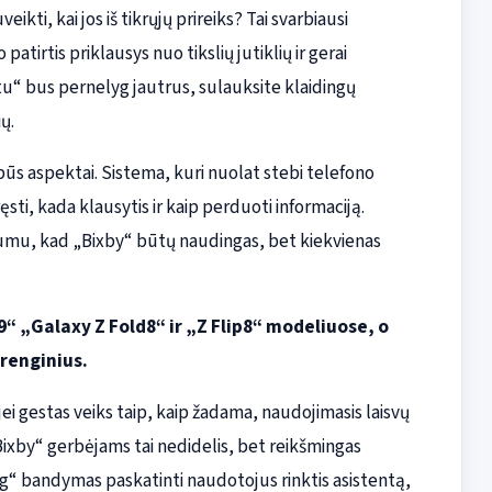
eikti, kai jos iš tikrųjų prireiks? Tai svarbiausi
atirtis priklausys nuo tikslių jutiklių ir gerai
u“ bus pernelyg jautrus, sulauksite klaidingų
ų.
rbūs aspektai. Sistema, kuri nuolat stebi telefono
sti, kada klausytis ir kaip perduoti informaciją.
gumu, kad „Bixby“ būtų naudingas, bet kiekvienas
“ „Galaxy Z Fold8“ ir „Z Flip8“ modeliuose, o
įrenginius.
ei gestas veiks taip, kaip žadama, naudojimasis laisvų
„Bixby“ gerbėjams tai nedidelis, bet reikšmingas
g“ bandymas paskatinti naudotojus rinktis asistentą,