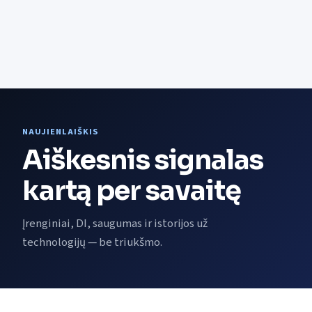
NAUJIENLAIŠKIS
Aiškesnis signalas
kartą per savaitę
Įrenginiai, DI, saugumas ir istorijos už
technologijų — be triukšmo.