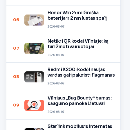
Honor Win 2: milžiniška
baterija ir 2 nm lustas spalį
06
2026-08-07
Netikri QR kodai Vilniuje: ką
turi žinoti vairuotojai
07
2026-08-07
Redmi K200: kodėl naujas
vardas gali pakeisti flagmanus
08
2026-08-07
Vilniaus „Bug Bounty“ bumas:
saugumo pamoka Lietuvai
09
2026-08-07
Starlink mobilusis internetas