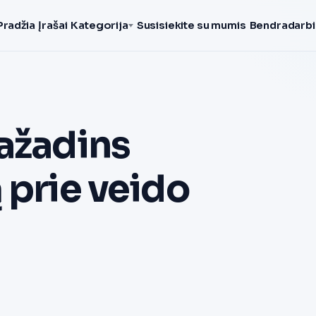
Pradžia
Įrašai
Kategorija
Susisiekite su mumis
Bendradarbi
pažadins
 prie veido