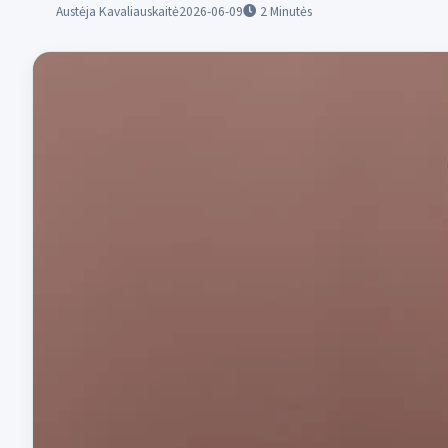
Austėja Kavaliauskaitė
2026-06-09
2
Minutės