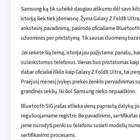
Samsung ką tik suteikė daugiau aiškumo dėl savo kit
istoriją šiek tiek įdomesnę. Žyma Galaxy Z Fold8 Ultra
ankstesnį pavadinimą, pasirodė oficialiame Bluetooth 
užuominos per pristatymą. Tik sausas duomenų bazės į
Jei sekėte šią temą, istorija jau pažįstama: panašu,
sulankstomus telefonus. Vienas bus pristatomas kaip 
dabar oficialiai iškilo kaip Galaxy Z Fold8 Ultra, tai įr
Praėjusį mėnesį įvykęs prekės ženklo pervadinimas suk
grandinės seklių. Iki šiol Samsung nieko nepaaiškino.
Bluetooth SIG įrašas atlieka vieną paprastą dalyką: ji
reguliuojamame registre. Be pavadinimo, sertifikatas n
jame nurodyti penki su telefonu susieti modelių numeri
sertifikavimo procesams.