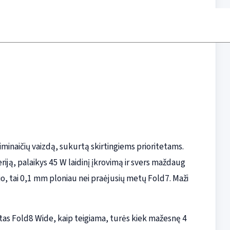
iminaičių vaizdą, sukurtą skirtingiems prioritetams.
iją, palaikys 45 W laidinį įkrovimą ir svers maždaug
io, tai 0,1 mm ploniau nei praėjusių metų Fold7. Maži
as Fold8 Wide, kaip teigiama, turės kiek mažesnę 4