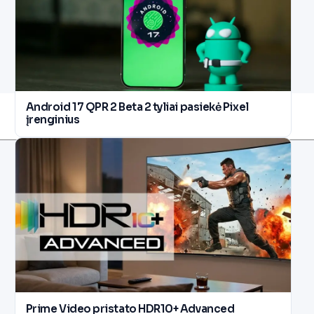
Android 17 QPR 2 Beta 2 tyliai pasiekė Pixel
įrenginius
Prime Video pristato HDR10+ Advanced