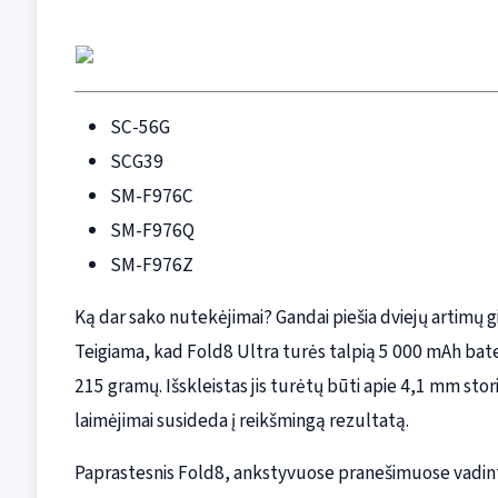
SC-56G
SCG39
SM-F976C
SM-F976Q
SM-F976Z
Ką dar sako nutekėjimai? Gandai piešia dviejų artimų g
Teigiama, kad Fold8 Ultra turės talpią 5 000 mAh bater
215 gramų. Išskleistas jis turėtų būti apie 4,1 mm stor
laimėjimai susideda į reikšmingą rezultatą.
Paprastesnis Fold8, ankstyvuose pranešimuose vadint