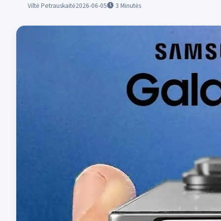
Viltė Petrauskaitė
2026-06-05
3
Minutės