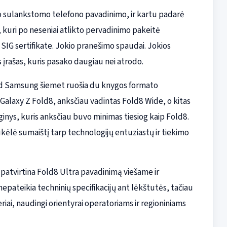
o sulankstomo telefono pavadinimo, ir kartu padarė
, kuri po neseniai atlikto pervadinimo pakeitė
SIG sertifikate. Jokio pranešimo spaudai. Jokios
rašas, kuris pasako daugiau nei atrodo.
 kad Samsung šiemet ruošia du knygos formato
Galaxy Z Fold8, anksčiau vadintas Fold8 Wide, o kitas
enginys, kuris anksčiau buvo minimas tiesiog kaip Fold8.
ėlė sumaištį tarp technologijų entuziastų ir tiekimo
s patvirtina Fold8 Ultra pavadinimą viešame ir
epateikia techninių specifikacijų ant lėkštutės, tačiau
ai, naudingi orientyrai operatoriams ir regioniniams