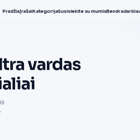
Pradžia
Įrašai
Kategorija
Susisiekite su mumis
Bendradarbiau
ltra vardas
aliai
d8
e