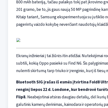
800 mAh bateriją, tačiau palaikys tokį pat įkrovimo gre
201 gramo, be to, jis gaus naują 50 MP pagrindinę ka
Kitaip tariant, Samsung eksperimentuoja su jutiklio n
pagerintų vaizdo kokybę neverčiant naudotojų klaidž
Ekranų inžinieriai į tai žiūrės itin atidžiai. Nutekėjima
subtili, kokią Oppo pasiekė su Find N6. Šis palyginima
nulemti skirtumą tarp triuko ir įrenginio, kurį iš tiesų 
Bluetooth SIG įrašas iš esmės įtvirtina Fold8 U
renginį liepos 22 d. Londone, kur bendrovė turėtų
Flip8.
Neabejotinai atsiras daugiau detalių, dėl kurių
galutinis kamerų derinimas, kainodara ir operatorių pa