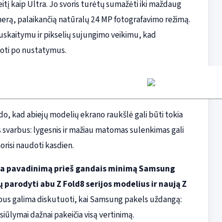
itį kaip Ultra. Jo svoris turėtų sumažėti iki maždaug
merą, palaikančią natūralų 24 MP fotografavimo režimą.
uskaitymu ir pikselių sujungimo veikimu, kad
ioti po nustatymus.
i rodo, kad abiejų modelių ekrano raukšlė gali būti tokia
s svarbus: lygesnis ir mažiau matomas sulenkimas gali
norisi naudoti kasdien.
ltra pavadinimą prieš gandais minimą Samsung
 parodyti abu Z Fold8 serijos modelius ir naują Z
 bus galima diskutuoti, kai Samsung pakels uždangą:
siūlymai dažnai pakeičia visą vertinimą.