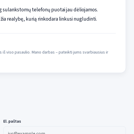
ung sulankstomų telefonų puotai jau dėliojamos.
žia realybę, kurią rinkodara linkusi nugludinti.
s iš viso pasaulio. Mano darbas – pateikti jums svarbiausius ir
El. paštas