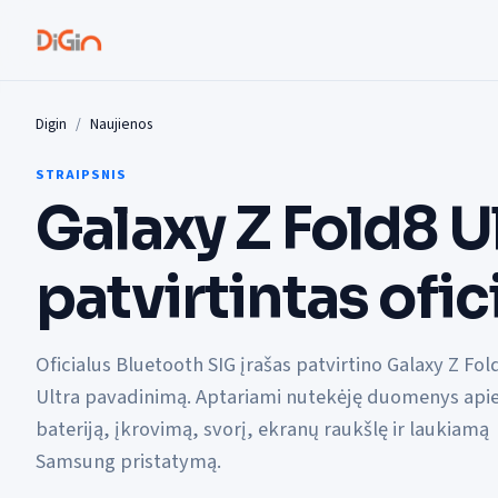
Digin
Naujienos
STRAIPSNIS
Galaxy Z Fold8 U
patvirtintas ofici
Oficialus Bluetooth SIG įrašas patvirtino Galaxy Z Fol
Ultra pavadinimą. Aptariami nutekėję duomenys api
bateriją, įkrovimą, svorį, ekranų raukšlę ir laukiamą
Samsung pristatymą.