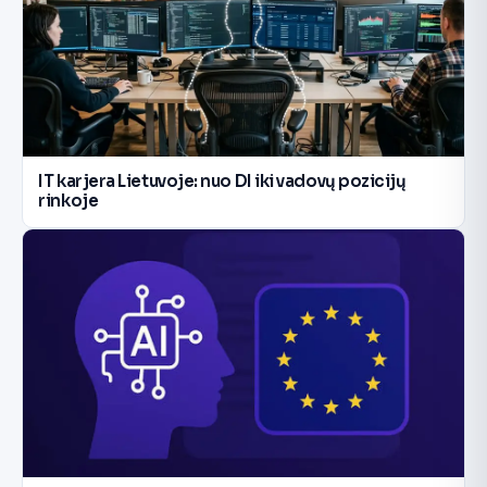
IT karjera Lietuvoje: nuo DI iki vadovų pozicijų
rinkoje