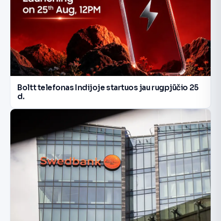
Boltt telefonas Indijoje startuos jau rugpjūčio 25
d.