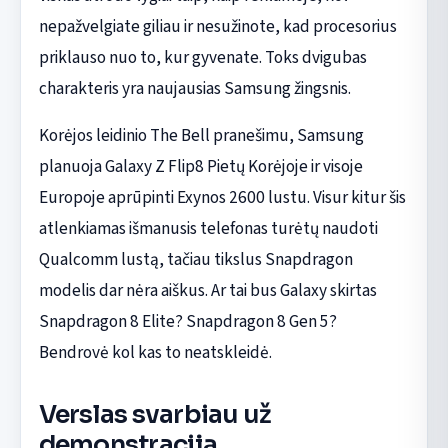
nepažvelgiate giliau ir nesužinote, kad procesorius
priklauso nuo to, kur gyvenate. Toks dvigubas
charakteris yra naujausias Samsung žingsnis.
Korėjos leidinio The Bell pranešimu, Samsung
planuoja Galaxy Z Flip8 Pietų Korėjoje ir visoje
Europoje aprūpinti Exynos 2600 lustu. Visur kitur šis
atlenkiamas išmanusis telefonas turėtų naudoti
Qualcomm lustą, tačiau tikslus Snapdragon
modelis dar nėra aiškus. Ar tai bus Galaxy skirtas
Snapdragon 8 Elite? Snapdragon 8 Gen 5?
Bendrovė kol kas to neatskleidė.
Verslas svarbiau už
demonstraciją