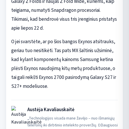
Galaxy Z Fold8 ir naujas Z Fold Wide, kuriems, kaip
teigiama, numatyti Snapdragon procesoriai.
Tikimasi, kad bendrovė visus tris įrenginius pristatys
apie liepos 22 d.
O jei svarstėte, ar po šios bangos Exynos atsitrauks,
geriau tuo nesitikėti. Tas pats MX šaltinis užsiminė,
kad kylant komponentų kainoms Samsung ketina
plėsti Exynos naudojimą kitų metų produktuose, o
tai gali reikšti Exynos 2700 pasirodymą Galaxy S27 ir
S27+ modeliuose.
Austėja Kavaliauskaitė
„Technologijos visada mane žavėjo – nuo išmaniųjų
telefonų iki dirbtinio intelekto proveržių. Džiaugiuosi