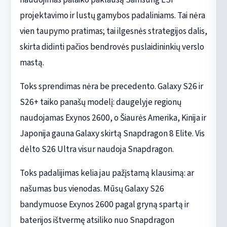
projektavimo ir lustų gamybos padaliniams. Tai nėra
vien taupymo pratimas; tai ilgesnės strategijos dalis,
skirta didinti pačios bendrovės puslaidininkių verslo
mastą.
Toks sprendimas nėra be precedento. Galaxy S26 ir
S26+ taiko panašų modelį: daugelyje regionų
naudojamas Exynos 2600, o Šiaurės Amerika, Kinija ir
Japonija gauna Galaxy skirtą Snapdragon 8 Elite. Vis
dėlto S26 Ultra visur naudoja Snapdragon.
Toks padalijimas kelia jau pažįstamą klausimą: ar
našumas bus vienodas. Mūsų Galaxy S26
bandymuose Exynos 2600 pagal gryną spartą ir
baterijos ištvermę atsiliko nuo Snapdragon