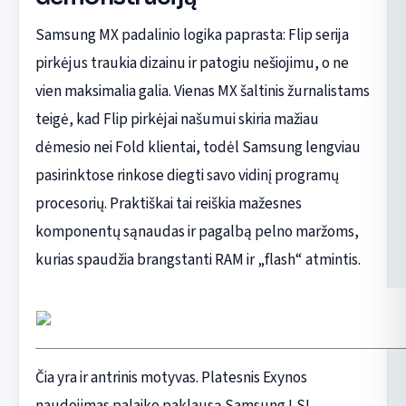
Samsung MX padalinio logika paprasta: Flip serija
pirkėjus traukia dizainu ir patogiu nešiojimu, o ne
vien maksimalia galia. Vienas MX šaltinis žurnalistams
teigė, kad Flip pirkėjai našumui skiria mažiau
dėmesio nei Fold klientai, todėl Samsung lengviau
pasirinktose rinkose diegti savo vidinį programų
procesorių. Praktiškai tai reiškia mažesnes
komponentų sąnaudas ir pagalbą pelno maržoms,
kurias spaudžia brangstanti RAM ir „flash“ atmintis.
Čia yra ir antrinis motyvas. Platesnis Exynos
naudojimas palaiko paklausą Samsung LSI