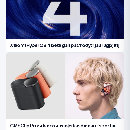
Xiaomi HyperOS 4 beta gali pasirodyti jau rugpjūtį
CMF Clip Pro: atviros ausinės kasdienai ir sportui