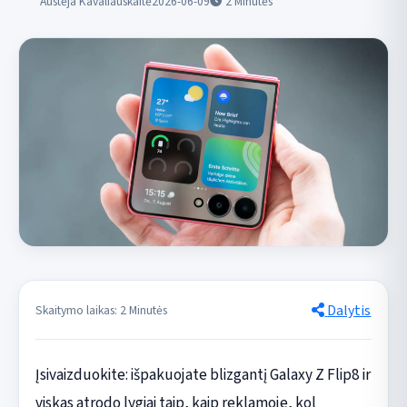
Austėja Kavaliauskaitė
2026-06-09
2
Minutės
Dalytis
Skaitymo laikas: 2 Minutės
Įsivaizduokite: išpakuojate blizgantį Galaxy Z Flip8 ir
viskas atrodo lygiai taip, kaip reklamoje, kol