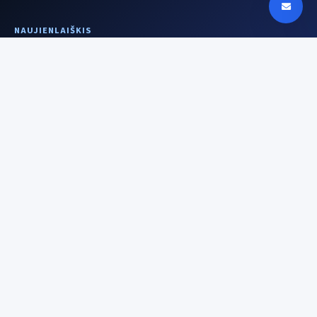
NAUJIENLAIŠKIS
Aiškesnis signalas
kartą per savaitę
Įrenginiai, DI, saugumas ir istorijos už
technologijų — be triukšmo.
El. pašto adresas
Prenumeruoti