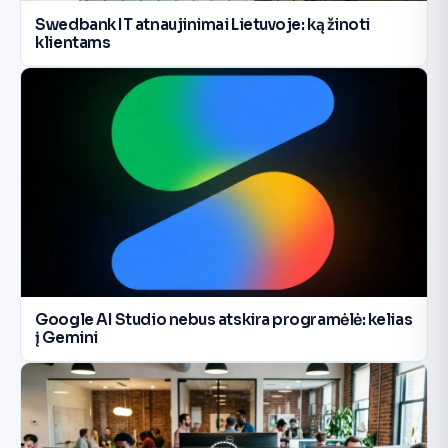
Swedbank IT atnaujinimai Lietuvoje: ką žinoti
klientams
Google AI Studio nebus atskira programėlė: kelias
į Gemini