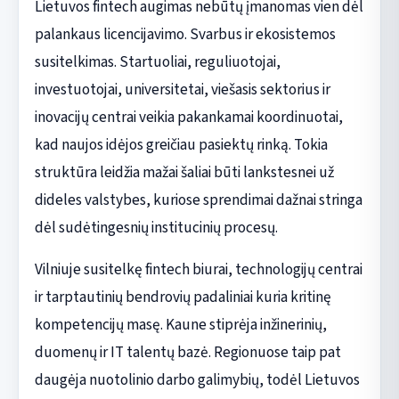
Lietuvos fintech augimas nebūtų įmanomas vien dėl
palankaus licencijavimo. Svarbus ir ekosistemos
susitelkimas. Startuoliai, reguliuotojai,
investuotojai, universitetai, viešasis sektorius ir
inovacijų centrai veikia pakankamai koordinuotai,
kad naujos idėjos greičiau pasiektų rinką. Tokia
struktūra leidžia mažai šaliai būti lankstesnei už
dideles valstybes, kuriose sprendimai dažnai stringa
dėl sudėtingesnių institucinių procesų.
Vilniuje susitelkę fintech biurai, technologijų centrai
ir tarptautinių bendrovių padaliniai kuria kritinę
kompetencijų masę. Kaune stiprėja inžinerinių,
duomenų ir IT talentų bazė. Regionuose taip pat
daugėja nuotolinio darbo galimybių, todėl Lietuvos