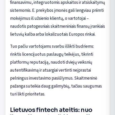
finansavimu, integruotomis apskaitos ir atsiskaitymų
sistemomis. E. prekybos įmonės gali lengviau priimti
mokėjimus iš užsienio klientų, o vartotojai –
naudotis patogesniais skaitmeniniais finansų įrankiais
lietuvių kalba arba lokalizuotais Europos rinkai.
Tuo pačiu vartotojams svarbu išlikti budriems:
rinktis licencijuotus paslaugų teikėjus, tikrinti
platformų reputaciją, naudoti dviejų veiksnių
autentifikavimą ir atsargiai vertinti neįprastai
pelningus investavimo pasiūlymus. Skaitmeninė
pažanga suteikia daug galimybių, tačiau saugumas
turi likti prioritetas.
Lietuvos fintech ateitis: nuo