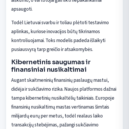
aiškumo, o vartotojai gali likti nepakankamai
apsaugoti.
Todėl Lietuvai svarbu ir toliau plėtoti testavimo
aplinkas, kuriose inovacijos būtų tikrinamos
kontroliuojamai. Toks modelis padeda išlaikyti
pusiausvyrą tarp greičio ir atsakomybės.
Kibernetinis saugumas ir
finansiniai nusikaltimai
Augant skaitmeninių finansinių paslaugų mastui,
didėja ir sukčiavimo rizika. Naujos platformos dažnai
tampa kibernetinių nusikaltėlių taikiniais. Europoje
finansinių nusikaltimų mastas vertinamas šimtais
milijardų eurų per metus, todėl realaus laiko
transakcijų stebėjimas, pažangi sukčiavimo