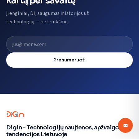
kartą per savaitę
Įrenginiai, DI, saugumas ir istorijos už
technologijų — be triukšmo.
El. pašto adresas
Prenumeruoti
Digin - Technologijų naujienos, apžvalgos ir
tendencijos Lietuvoje