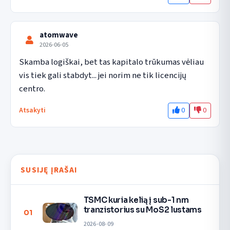
atomwave
2026-06-05
Skamba logiškai, bet tas kapitalo trūkumas vėliau 
vis tiek gali stabdyt... jei norim ne tik licencijų 
centro.
0
0
Atsakyti
SUSIJĘ ĮRAŠAI
TSMC kuria kelią į sub-1 nm
tranzistorius su MoS2 lustams
01
2026-08-09