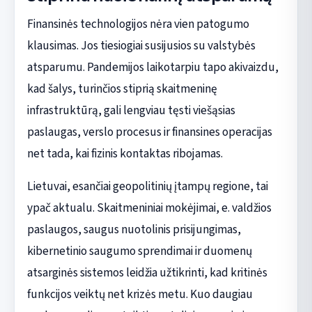
Finansinės technologijos nėra vien patogumo
klausimas. Jos tiesiogiai susijusios su valstybės
atsparumu. Pandemijos laikotarpiu tapo akivaizdu,
kad šalys, turinčios stiprią skaitmeninę
infrastruktūrą, gali lengviau tęsti viešąsias
paslaugas, verslo procesus ir finansines operacijas
net tada, kai fizinis kontaktas ribojamas.
Lietuvai, esančiai geopolitinių įtampų regione, tai
ypač aktualu. Skaitmeniniai mokėjimai, e. valdžios
paslaugos, saugus nuotolinis prisijungimas,
kibernetinio saugumo sprendimai ir duomenų
atsarginės sistemos leidžia užtikrinti, kad kritinės
funkcijos veiktų net krizės metu. Kuo daugiau