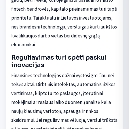
gauti, bet ir vieta, kurioje gimsta pasaulinio masto
fintech bendrovės, kapitalo prieinamumas turi tapti
prioritetu. Tai aktualu ir Lietuvos investuotojams,
nes brandesni technologijų verslai gali kurti aukštos
kvalifikacijos darbo vietas bei didesnę grąžą
ekonomikai.
Reguliavimas turi spėti paskui
inovacijas
Finansinės technologijos dažnai vystosi greičiau nei
teisės aktai. Dirbtinis intelektas, automatinis rizikos
vertinimas, kriptoturto paslaugos, įterptiniai
mokėjimai ar realaus laiko duomenų analizė kelia
naujų klausimų vartotojų apsaugai ir rinkos
skaidrumui. Jei reguliavimas vėluoja, verslui trūksta