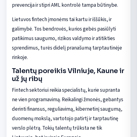
prevencija ir stipri AML kontrolė tampa būtinybe.
Lietuvos fintech įmonėms tai kartu ir iššūkis, ir
galimybė. Tos bendrovės, kurios gebės pasiūlyti
patikimus saugumo, rizikos valdymo ir atitikties
sprendimus, turės didelį pranašumą tarptautinėje
rinkoje.
Talentų poreikis Vilniuje, Kaune ir
už jų ribų
Fintech sektoriui reikia specialistų, kurie supranta
ne vien programavimą. Reikalingi žmonės, gebantys
derinti finansus, reguliavimą, kibernetinį saugumą,
duomenų mokslą, vartotojo patirtį ir tarptautinę
verslo plėtrą. Tokių talentų trūksta ne tik