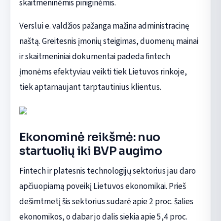
skaitmeninėmis piniginėmis.
Verslui e. valdžios pažanga mažina administracinę
naštą. Greitesnis įmonių steigimas, duomenų mainai
ir skaitmeniniai dokumentai padeda fintech
įmonėms efektyviau veikti tiek Lietuvos rinkoje,
tiek aptarnaujant tarptautinius klientus.
Ekonominė reikšmė: nuo
startuolių iki BVP augimo
Fintech ir platesnis technologijų sektorius jau daro
apčiuopiamą poveikį Lietuvos ekonomikai. Prieš
dešimtmetį šis sektorius sudarė apie 2 proc. šalies
ekonomikos, o dabar jo dalis siekia apie 5,4 proc.