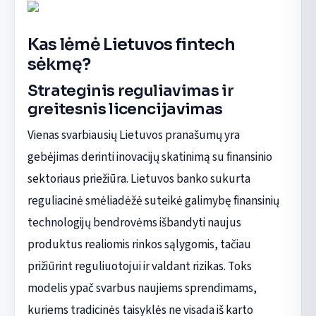
Kas lėmė Lietuvos fintech
sėkmę?
Strateginis reguliavimas ir
greitesnis licencijavimas
Vienas svarbiausių Lietuvos pranašumų yra
gebėjimas derinti inovacijų skatinimą su finansinio
sektoriaus priežiūra. Lietuvos banko sukurta
reguliacinė smėliadėžė suteikė galimybę finansinių
technologijų bendrovėms išbandyti naujus
produktus realiomis rinkos sąlygomis, tačiau
prižiūrint reguliuotojui ir valdant rizikas. Toks
modelis ypač svarbus naujiems sprendimams,
kuriems tradicinės taisyklės ne visada iš karto