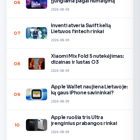
įjungiama pagal numatymą
06
2026-08-09
Inventi atveria Swift kelią
Lietuvos fintech rinkai
07
2026-08-09
Xiaomi Mix Fold 5 nutekėjimas:
dizainas ir lustas O3
08
2026-08-09
Apple Wallet naujiena Lietuvoje:
ką gaus iPhone savininkai?
09
2026-08-09
Apple ruošia tris Ultra
įrenginius prabangos rinkai
10
2026-08-09