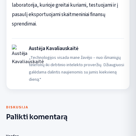
laboratorija, kurioje greitai kuriami, testuojami ir į
pasaulį eksportuojami skaitmeniniai finansų
sprendimai.
Austėja Kavaliauskaitė
„Technologijos visada mane žavėjo – nuo išmaniųjų
telefonų iki dirbtinio intelekto proveržių. Džiaugiuosi
galėdama dalintis naujienomis su jumis kiekvieną
dieną.“
DISKUSIJA
Palikti komentarą