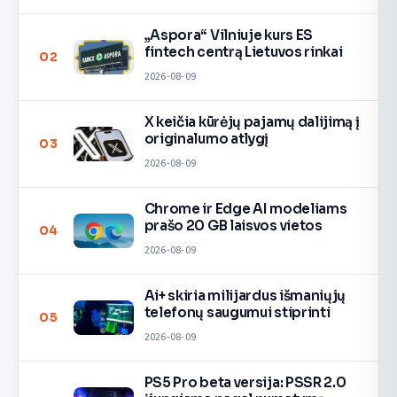
„Aspora“ Vilniuje kurs ES
fintech centrą Lietuvos rinkai
02
2026-08-09
X keičia kūrėjų pajamų dalijimą į
originalumo atlygį
03
2026-08-09
Chrome ir Edge AI modeliams
prašo 20 GB laisvos vietos
04
2026-08-09
Ai+ skiria milijardus išmaniųjų
telefonų saugumui stiprinti
05
2026-08-09
PS5 Pro beta versija: PSSR 2.0