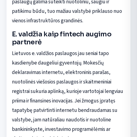
paslaugų galima suteikti nuotoliniu, saugiu ir
patikimu būdu, tuo mažiau valstybė priklauso nuo
vienos infrastruktūros grandinės.
E. valdžia kaip fintech augimo
partnerė
Lietuvos e. valdžios paslaugos jau seniai tapo
kasdienybe daugeliui gyventojų. Mokesčių
deklaravimas internetu, elektroninis parašas,
nuotolinės viešosios paslaugos ir skaitmeniniai
registrai sukuria aplinką, kurioje vartotojai lengviau
priima ir finansines inovacijas. Jei žmogus įpratęs
tapatybę patvirtinti internetu bendraudamas su
valstybe, jam natūraliau naudotis ir nuotoline
bankininkyste, investavimo programėlėmis ar