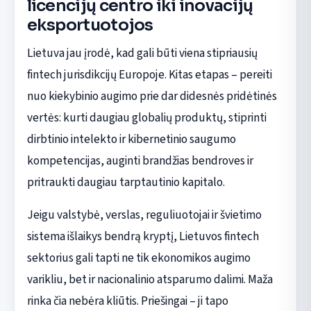
licencijų centro iki inovacijų
eksportuotojos
Lietuva jau įrodė, kad gali būti viena stipriausių
fintech jurisdikcijų Europoje. Kitas etapas – pereiti
nuo kiekybinio augimo prie dar didesnės pridėtinės
vertės: kurti daugiau globalių produktų, stiprinti
dirbtinio intelekto ir kibernetinio saugumo
kompetencijas, auginti brandžias bendroves ir
pritraukti daugiau tarptautinio kapitalo.
Jeigu valstybė, verslas, reguliuotojai ir švietimo
sistema išlaikys bendrą kryptį, Lietuvos fintech
sektorius gali tapti ne tik ekonomikos augimo
varikliu, bet ir nacionalinio atsparumo dalimi. Maža
rinka čia nebėra kliūtis. Priešingai – ji tapo