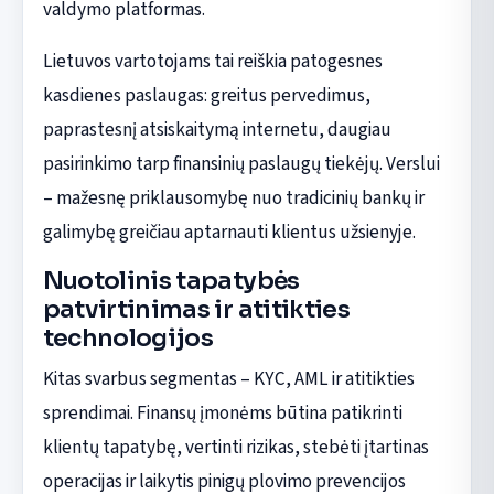
valdymo platformas.
Lietuvos vartotojams tai reiškia patogesnes
kasdienes paslaugas: greitus pervedimus,
paprastesnį atsiskaitymą internetu, daugiau
pasirinkimo tarp finansinių paslaugų tiekėjų. Verslui
– mažesnę priklausomybę nuo tradicinių bankų ir
galimybę greičiau aptarnauti klientus užsienyje.
Nuotolinis tapatybės
patvirtinimas ir atitikties
technologijos
Kitas svarbus segmentas – KYC, AML ir atitikties
sprendimai. Finansų įmonėms būtina patikrinti
klientų tapatybę, vertinti rizikas, stebėti įtartinas
operacijas ir laikytis pinigų plovimo prevencijos