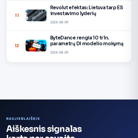
Revolut efektas: Lietuva tarp ES
investavimo lyderių
11
2026-08-09
ByteDance rengia 10 trln.
parametrų DI modelio mokymą
12
2026-08-09
NAUJIENLAIŠKIS
Aiškesnis signalas