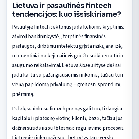
Lietuva ir pasaulinės fintech
tendencijos: kuo išsiskiriame?
Pasaulyje fintech sektorius juda keliomis kryptimis:
atviroji bankininkystė, įterptinės finansinės
paslaugos, dirbtiniu intelektu grįsta rizikų analizė,
momentiniai mokėjimai ir vis griežtesni kibernetinio
saugumo reikalavimai. Lietuva šiose srityse dažnai
juda kartu su pažangiausiomis rinkomis, tačiau turi
vieną papildomą privalumą – greitesnį sprendimų
priėmimą.
Didelėse rinkose fintech įmonės gali turėti daugiau
kapitalo ir platesnę vietinę klientų bazę, tačiau jos
dažnai susiduria su lėtesniais reguliavimo procesais.
Lietuvoje rinka mažesnė, bet ryšys tarp verslo,