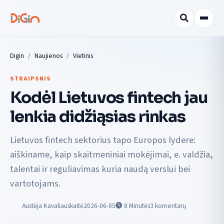
Digin
Naujienos
Vietinis
STRAIPSNIS
Kodėl Lietuvos fintech jau
lenkia didžiąsias rinkas
Lietuvos fintech sektorius tapo Europos lydere:
aiškiname, kaip skaitmeniniai mokėjimai, e. valdžia,
talentai ir reguliavimas kuria naudą verslui bei
vartotojams.
Austėja Kavaliauskaitė
2026-06-05
8
Minutės
3 komentarų