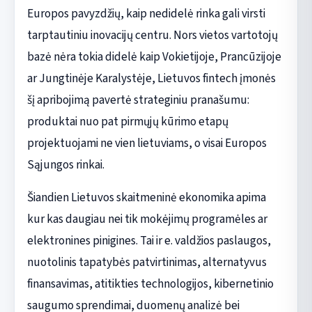
Europos pavyzdžių, kaip nedidelė rinka gali virsti
tarptautiniu inovacijų centru. Nors vietos vartotojų
bazė nėra tokia didelė kaip Vokietijoje, Prancūzijoje
ar Jungtinėje Karalystėje, Lietuvos fintech įmonės
šį apribojimą pavertė strateginiu pranašumu:
produktai nuo pat pirmųjų kūrimo etapų
projektuojami ne vien lietuviams, o visai Europos
Sąjungos rinkai.
Šiandien Lietuvos skaitmeninė ekonomika apima
kur kas daugiau nei tik mokėjimų programėles ar
elektronines pinigines. Tai ir e. valdžios paslaugos,
nuotolinis tapatybės patvirtinimas, alternatyvus
finansavimas, atitikties technologijos, kibernetinio
saugumo sprendimai, duomenų analizė bei