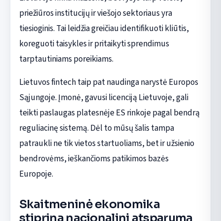
priežiūros institucijų ir viešojo sektoriaus yra
tiesioginis. Tai leidžia greičiau identifikuoti kliūtis,
koreguoti taisykles ir pritaikyti sprendimus
tarptautiniams poreikiams.
Lietuvos fintech taip pat naudinga narystė Europos
Sąjungoje. Įmonė, gavusi licenciją Lietuvoje, gali
teikti paslaugas platesnėje ES rinkoje pagal bendrą
reguliacinę sistemą. Dėl to mūsų šalis tampa
patraukli ne tik vietos startuoliams, bet ir užsienio
bendrovėms, ieškančioms patikimos bazės
Europoje.
Skaitmeninė ekonomika
stiprina nacionalinį atsparumą