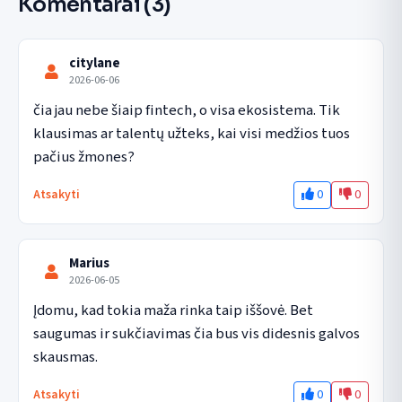
Komentarai
(3)
citylane
2026-06-06
čia jau nebe šiaip fintech, o visa ekosistema. Tik 
klausimas ar talentų užteks, kai visi medžios tuos 
pačius žmones?
0
0
Atsakyti
Marius
2026-06-05
Įdomu, kad tokia maža rinka taip iššovė. Bet 
saugumas ir sukčiavimas čia bus vis didesnis galvos 
skausmas.
0
0
Atsakyti