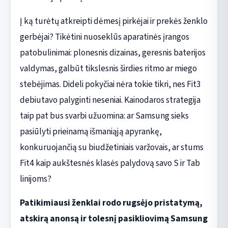
Į ką turėtų atkreipti dėmesį pirkėjai ir prekės ženklo
gerbėjai? Tikėtini nuoseklūs aparatinės įrangos
patobulinimai: plonesnis dizainas, geresnis baterijos
valdymas, galbūt tikslesnis širdies ritmo ar miego
stebėjimas. Dideli pokyčiai nėra tokie tikri, nes Fit3
debiutavo palyginti neseniai. Kainodaros strategija
taip pat bus svarbi užuomina: ar Samsung sieks
pasiūlyti prieinamą išmaniąją apyrankę,
konkuruojančią su biudžetiniais varžovais, ar stums
Fit4 kaip aukštesnės klasės palydovą savo S ir Tab
linijoms?
Patikimiausi ženklai rodo rugsėjo pristatymą,
atskirą anonsą ir tolesnį pasikliovimą Samsung