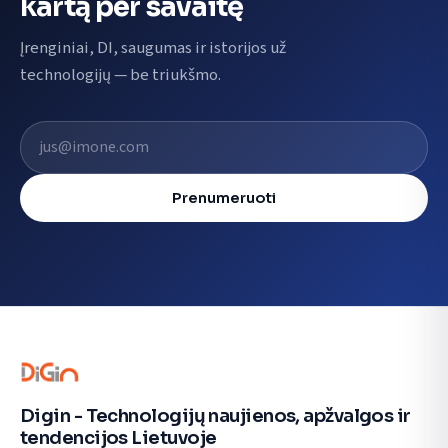
kartą per savaitę
Įrenginiai, DI, saugumas ir istorijos už
technologijų — be triukšmo.
El. pašto adresas
Prenumeruoti
Digin - Technologijų naujienos, apžvalgos ir
tendencijos Lietuvoje