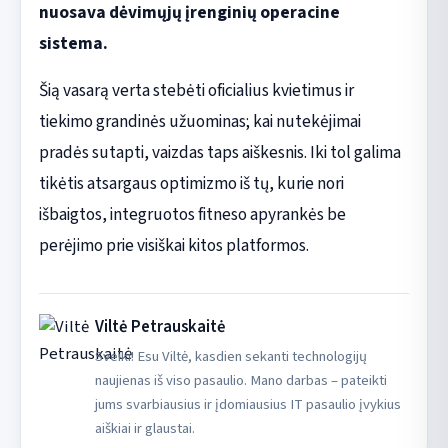
nuosava dėvimųjų įrenginių operacine
sistema.
Šią vasarą verta stebėti oficialius kvietimus ir
tiekimo grandinės užuominas; kai nutekėjimai
pradės sutapti, vaizdas taps aiškesnis. Iki tol galima
tikėtis atsargaus optimizmo iš tų, kurie nori
išbaigtos, integruotos fitneso apyrankės be
perėjimo prie visiškai kitos platformos.
Viltė Petrauskaitė
Sveiki! Esu Viltė, kasdien sekanti technologijų
naujienas iš viso pasaulio. Mano darbas – pateikti
jums svarbiausius ir įdomiausius IT pasaulio įvykius
aiškiai ir glaustai.