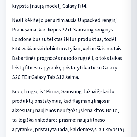
krypsta į naują modelį: Galaxy Fit4.
Nesitikėkite jo per artimiausią Unpacked renginį.
Pranešama, kad liepos 22 d. Samsung renginys
Londone bus sutelktas į kitus produktus, todėl
Fit4 veikiausiai debiutuos tyliau, vėliau šiais metais.
Dabartinės prognozės nurodo rugsėjį, o toks laikas
leistų fitneso apyrankę pristatyti kartu su Galaxy
S26 FE ir Galaxy Tab S12 šeima.
Kodėl rugsėjis? Pirma, Samsung dažnai išskaido
produktų pristatymus, kad flagmanų linijos ir
aksesuarų naujienos neužgožtų viena kitos. Be to,
tai logiška rinkodaros prasme: nauja fitneso
apyrankė, pristatyta tada, kai dėmesys jau krypsta į