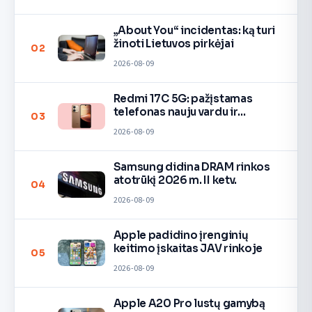
„About You“ incidentas: ką turi
žinoti Lietuvos pirkėjai
02
2026-08-09
Redmi 17C 5G: pažįstamas
telefonas nauju vardu ir
03
spalvomis
2026-08-09
Samsung didina DRAM rinkos
atotrūkį 2026 m. II ketv.
04
2026-08-09
Apple padidino įrenginių
keitimo įskaitas JAV rinkoje
05
2026-08-09
Apple A20 Pro lustų gamybą