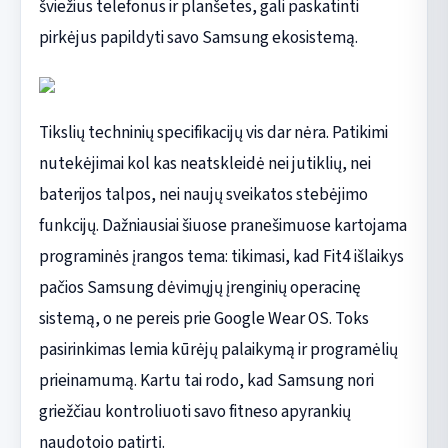
šviežius telefonus ir planšetes, gali paskatinti
pirkėjus papildyti savo Samsung ekosistemą.
Tikslių techninių specifikacijų vis dar nėra. Patikimi
nutekėjimai kol kas neatskleidė nei jutiklių, nei
baterijos talpos, nei naujų sveikatos stebėjimo
funkcijų. Dažniausiai šiuose pranešimuose kartojama
programinės įrangos tema: tikimasi, kad Fit4 išlaikys
pačios Samsung dėvimųjų įrenginių operacinę
sistemą, o ne pereis prie Google Wear OS. Toks
pasirinkimas lemia kūrėjų palaikymą ir programėlių
prieinamumą. Kartu tai rodo, kad Samsung nori
griežčiau kontroliuoti savo fitneso apyrankių
naudotojo patirtį.