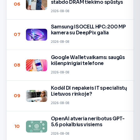
stabdo DRAM tiekimo spūstys
06
2026-08-08
Samsung ISOCELL HPC: 200 MP
kamera su DeepPix galia
07
2026-08-08
Google Wallet vaikams: saugūs
kišenpinigiai telefone
08
2026-08-08
Kodėl DI nepakeis IT specialistų
Lietuvos rinkoje?
09
2026-08-08
OpenAI atveria neribotus GPT-
5.6 pokalbius visiems
10
2026-08-08