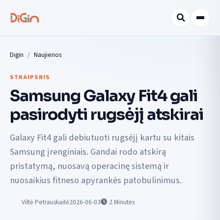
Digin
Naujienos
STRAIPSNIS
Samsung Galaxy Fit4 gali
pasirodyti rugsėjį atskirai
Galaxy Fit4 gali debiutuoti rugsėjį kartu su kitais
Samsung įrenginiais. Gandai rodo atskirą
pristatymą, nuosavą operacinę sistemą ir
nuosaikius fitneso apyrankės patobulinimus.
Viltė Petrauskaitė
2026-06-03
2
Minutės