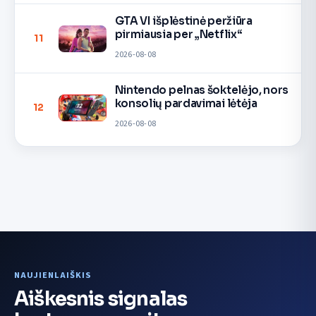
GTA VI išplėstinė peržiūra
pirmiausia per „Netflix“
11
2026-08-08
Nintendo pelnas šoktelėjo, nors
konsolių pardavimai lėtėja
12
2026-08-08
NAUJIENLAIŠKIS
Aiškesnis signalas