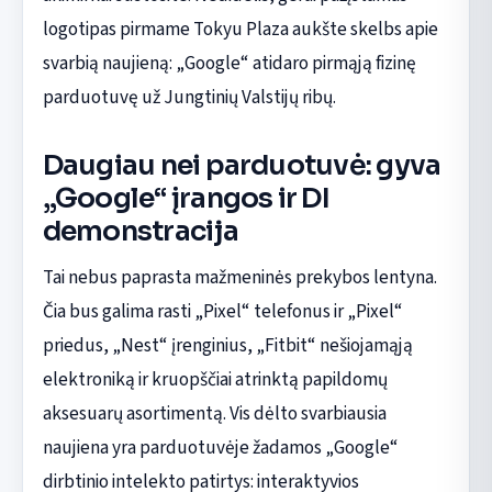
logotipas pirmame Tokyu Plaza aukšte skelbs apie
svarbią naujieną: „Google“ atidaro pirmąją fizinę
parduotuvę už Jungtinių Valstijų ribų.
Daugiau nei parduotuvė: gyva
„Google“ įrangos ir DI
demonstracija
Tai nebus paprasta mažmeninės prekybos lentyna.
Čia bus galima rasti „Pixel“ telefonus ir „Pixel“
priedus, „Nest“ įrenginius, „Fitbit“ nešiojamąją
elektroniką ir kruopščiai atrinktą papildomų
aksesuarų asortimentą. Vis dėlto svarbiausia
naujiena yra parduotuvėje žadamos „Google“
dirbtinio intelekto patirtys: interaktyvios