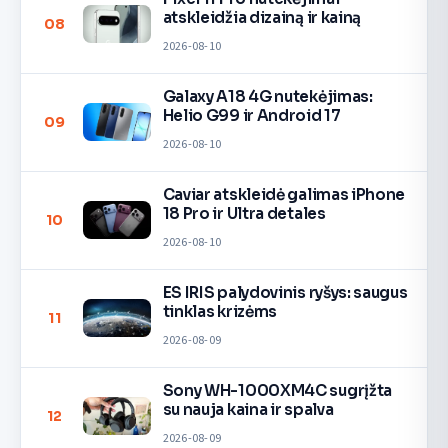
atskleidžia dizainą ir kainą
08
2026-08-10
Galaxy A18 4G nutekėjimas:
Helio G99 ir Android 17
09
2026-08-10
Caviar atskleidė galimas iPhone
18 Pro ir Ultra detales
10
2026-08-10
ES IRIS palydovinis ryšys: saugus
tinklas krizėms
11
2026-08-09
Sony WH-1000XM4C sugrįžta
su nauja kaina ir spalva
12
2026-08-09