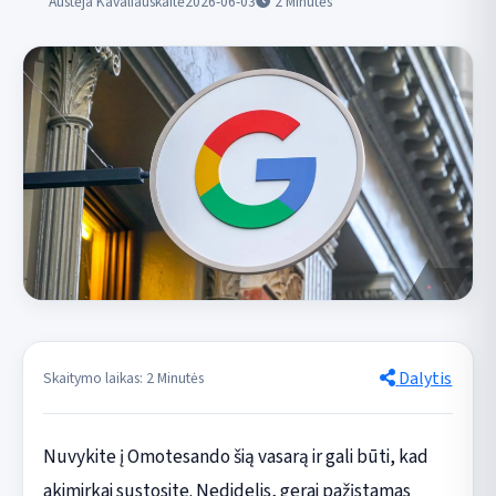
Austėja Kavaliauskaitė
2026-06-03
2
Minutės
Dalytis
Skaitymo laikas: 2 Minutės
Nuvykite į Omotesando šią vasarą ir gali būti, kad
akimirkai sustosite. Nedidelis, gerai pažįstamas