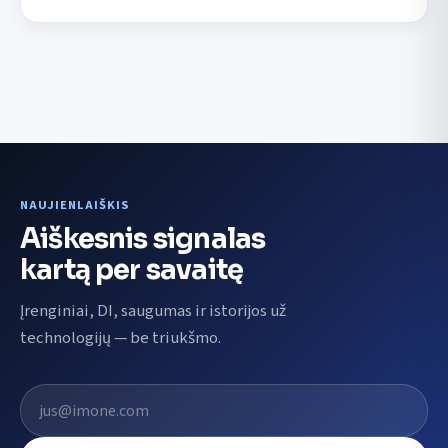
NAUJIENLAIŠKIS
Aiškesnis signalas
kartą per savaitę
Įrenginiai, DI, saugumas ir istorijos už
technologijų — be triukšmo.
El. pašto adresas