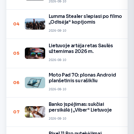
2026-08-10
Lumma Stealer slepiasi po filmo
„Odisėja“ kopijomis
04
2026-08-10
Lietuvoje artėja retas Saulės
užtemimas 2026 m.
05
2026-08-10
Moto Pad 70: plonas Android
planšetinis su rašikliu
06
2026-08-10
Banko įspėjimas: sukčiai
persikėlė į „Viber“ Lietuvoje
07
2026-08-10
Pixel 11 Pro nutekėjimai