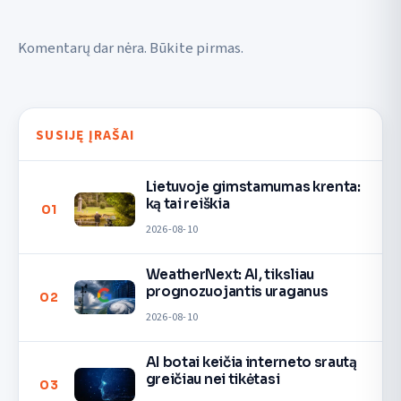
Komentarų dar nėra. Būkite pirmas.
SUSIJĘ ĮRAŠAI
Lietuvoje gimstamumas krenta:
ką tai reiškia
01
2026-08-10
WeatherNext: AI, tiksliau
prognozuojantis uraganus
02
2026-08-10
AI botai keičia interneto srautą
greičiau nei tikėtasi
03