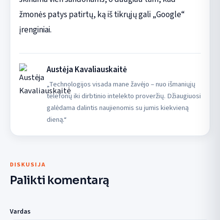
žmonės patys patirtų, ką iš tikrųjų gali „Google“
įrenginiai.
Austėja Kavaliauskaitė
„Technologijos visada mane žavėjo – nuo išmaniųjų
telefonų iki dirbtinio intelekto proveržių. Džiaugiuosi
galėdama dalintis naujienomis su jumis kiekvieną
dieną.“
DISKUSIJA
Palikti komentarą
Vardas