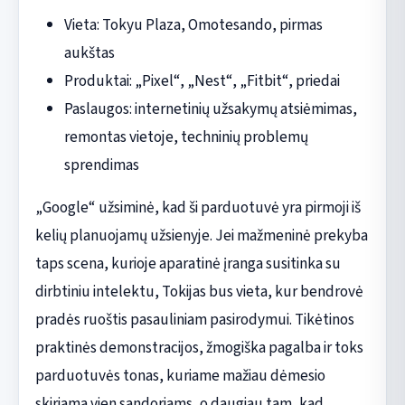
Vieta: Tokyu Plaza, Omotesando, pirmas
aukštas
Produktai: „Pixel“, „Nest“, „Fitbit“, priedai
Paslaugos: internetinių užsakymų atsiėmimas,
remontas vietoje, techninių problemų
sprendimas
„Google“ užsiminė, kad ši parduotuvė yra pirmoji iš
kelių planuojamų užsienyje. Jei mažmeninė prekyba
taps scena, kurioje aparatinė įranga susitinka su
dirbtiniu intelektu, Tokijas bus vieta, kur bendrovė
pradės ruoštis pasauliniam pasirodymui. Tikėtinos
praktinės demonstracijos, žmogiška pagalba ir toks
parduotuvės tonas, kuriame mažiau dėmesio
skiriama vien sandoriams, o daugiau tam, kad