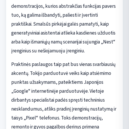
demonstracijos, kurios abstrakčias funkcijas pavers
tuo, ką galima išbandyti, paliesti ir įvertinti
praktiškai. Smalsūs pirkėjai galės pamatyti, kaip
generatyviniai asistentai atlieka kasdienes užduotis
arba kaip išmaniųjų namų scenarijai sujungia „Nest“
įrenginius su nešiojamuoju įrenginiu.
Praktinės paslaugos taip pat bus vienas svarbiausių
akcentų. Tokijo parduotuvė veiks kaip atsiėmimo
punktas užsakymams, pateiktiems Japonijos
„Google“ internetinėje parduotuvėje. Vietoje
dirbantys specialistai padės spręsti techninius
nesklandumus, atliks pradinį įrenginių nustatymą ir
taisys „Pixel“ telefonus. Toks demonstracijų,
remonto ir gyvos pagalbos derinys primena