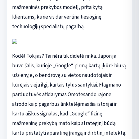
mažmeninės prekybos modelį, pritaikytą
klientams, kurie vis dar vertina tiesioginę
technologijų specialistų pagalbą.
Kodėl Tokijas? Tai nėra tik didelė rinka. Japonija
buvo šalis, kurioje „Google“ pirmą kartą įkūrė biurą
užsienyje, o bendrovę su vietos naudotojais ir
kūrėjais sieja ilgi, kartais tylūs santykiai. Flagmano
parduotuvės atidarymas Omotesando rajone
atrodo kaip pagarbus linktelėjimas šiai istorijai ir
kartu aiškus signalas, kad „Google“ fizinę
mažmeninę prekybą mato kaip strateginį būdą
kartu pristatyti aparatinę įrangą ir dirbtinį intelektą.