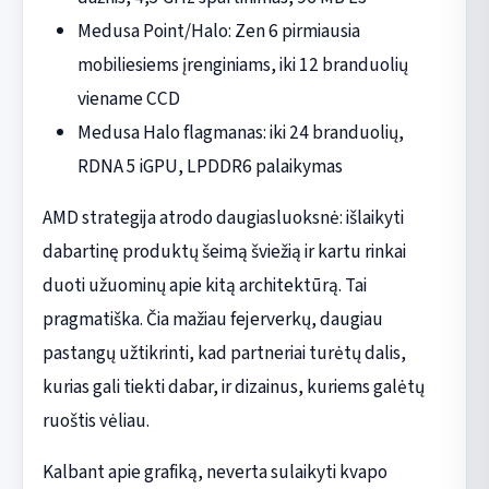
Medusa Point/Halo: Zen 6 pirmiausia
mobiliesiems įrenginiams, iki 12 branduolių
viename CCD
Medusa Halo flagmanas: iki 24 branduolių,
RDNA 5 iGPU, LPDDR6 palaikymas
AMD strategija atrodo daugiasluoksnė: išlaikyti
dabartinę produktų šeimą šviežią ir kartu rinkai
duoti užuominų apie kitą architektūrą. Tai
pragmatiška. Čia mažiau fejerverkų, daugiau
pastangų užtikrinti, kad partneriai turėtų dalis,
kurias gali tiekti dabar, ir dizainus, kuriems galėtų
ruoštis vėliau.
Kalbant apie grafiką, neverta sulaikyti kvapo