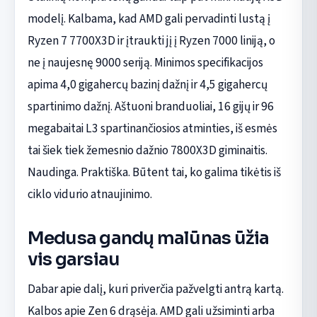
modelį. Kalbama, kad AMD gali pervadinti lustą į
Ryzen 7 7700X3D ir įtraukti jį į Ryzen 7000 liniją, o
ne į naujesnę 9000 seriją. Minimos specifikacijos
apima 4,0 gigahercų bazinį dažnį ir 4,5 gigahercų
spartinimo dažnį. Aštuoni branduoliai, 16 gijų ir 96
megabaitai L3 spartinančiosios atminties, iš esmės
tai šiek tiek žemesnio dažnio 7800X3D giminaitis.
Naudinga. Praktiška. Būtent tai, ko galima tikėtis iš
ciklo vidurio atnaujinimo.
Medusa gandų malūnas ūžia
vis garsiau
Dabar apie dalį, kuri priverčia pažvelgti antrą kartą.
Kalbos apie Zen 6 drąsėja. AMD gali užsiminti arba