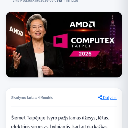
Viltė Petrauskaitė
2026-06-01
4
Minutės
Dalytis
Skaitymo laikas: 4 Minutės
Šiemet Taipėjuje tvyro pažįstamas ūžesys, lėtas,
elektrinis virpesys, bylojantis, kad artėja kažkas