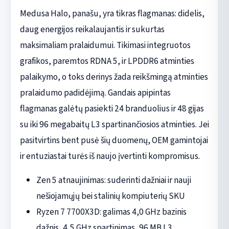
Medusa Halo, panašu, yra tikras flagmanas: didelis,
daug energijos reikalaujantis ir sukurtas
maksimaliam pralaidumui. Tikimasi integruotos
grafikos, paremtos RDNA 5, ir LPDDR6 atminties
palaikymo, o toks derinys žada reikšmingą atminties
pralaidumo padidėjimą. Gandais apipintas
flagmanas galėtų pasiekti 24 branduolius ir 48 gijas
su iki 96 megabaitų L3 spartinančiosios atminties. Jei
pasitvirtins bent pusė šių duomenų, OEM gamintojai
ir entuziastai turės iš naujo įvertinti kompromisus.
Zen 5 atnaujinimas: suderinti dažniai ir nauji
nešiojamųjų bei stalinių kompiuterių SKU
Ryzen 7 7700X3D: galimas 4,0 GHz bazinis
dažnis, 4,5 GHz spartinimas, 96 MB L3