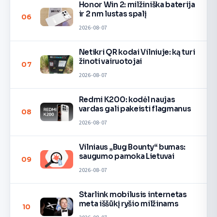
Honor Win 2: milžiniška baterija
ir 2 nm lustas spalį
06
2026-08-07
Netikri QR kodai Vilniuje: ką turi
žinoti vairuotojai
07
2026-08-07
Redmi K200: kodėl naujas
vardas gali pakeisti flagmanus
08
2026-08-07
Vilniaus „Bug Bounty“ bumas:
saugumo pamoka Lietuvai
09
2026-08-07
Starlink mobilusis internetas
meta iššūkį ryšio milžinams
10