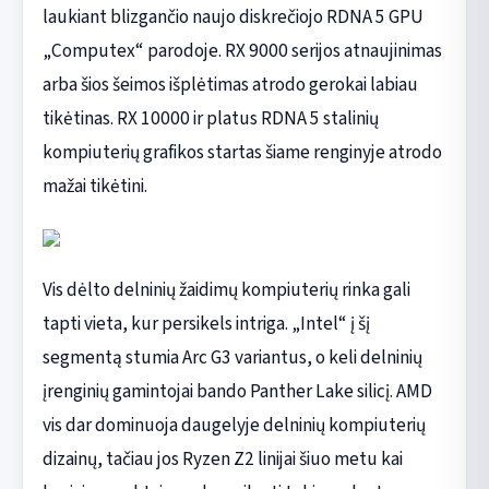
laukiant blizgančio naujo diskrečiojo RDNA 5 GPU
„Computex“ parodoje. RX 9000 serijos atnaujinimas
arba šios šeimos išplėtimas atrodo gerokai labiau
tikėtinas. RX 10000 ir platus RDNA 5 stalinių
kompiuterių grafikos startas šiame renginyje atrodo
mažai tikėtini.
Vis dėlto delninių žaidimų kompiuterių rinka gali
tapti vieta, kur persikels intriga. „Intel“ į šį
segmentą stumia Arc G3 variantus, o keli delninių
įrenginių gamintojai bando Panther Lake silicį. AMD
vis dar dominuoja daugelyje delninių kompiuterių
dizainų, tačiau jos Ryzen Z2 linijai šiuo metu kai