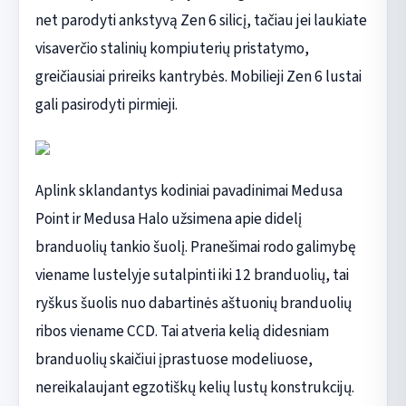
net parodyti ankstyvą Zen 6 silicį, tačiau jei laukiate
visaverčio stalinių kompiuterių pristatymo,
greičiausiai prireiks kantrybės. Mobilieji Zen 6 lustai
gali pasirodyti pirmieji.
Aplink sklandantys kodiniai pavadinimai Medusa
Point ir Medusa Halo užsimena apie didelį
branduolių tankio šuolį. Pranešimai rodo galimybę
viename lustelyje sutalpinti iki 12 branduolių, tai
ryškus šuolis nuo dabartinės aštuonių branduolių
ribos viename CCD. Tai atveria kelią didesniam
branduolių skaičiui įprastuose modeliuose,
nereikalaujant egzotiškų kelių lustų konstrukcijų.