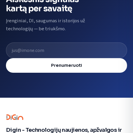
kartą per savaitę
Įrenginiai, DI, saugumas ir istorijos už
technologijų — be triukšmo.
El. pašto adresas
Prenumeruoti
Digin - Technologijų naujienos, apžvalgos ir