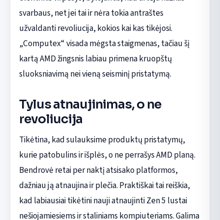
svarbaus, net jei tai ir nėra tokia antraštes
užvaldanti revoliucija, kokios kai kas tikėjosi.
„Computex“ visada mėgsta staigmenas, tačiau šį
kartą AMD žingsnis labiau primena kruopštų
sluoksniavimą nei vieną seisminį pristatymą.
Tylus atnaujinimas, o ne
revoliucija
Tikėtina, kad sulauksime produktų pristatymų,
kurie patobulins ir išplės, o ne perrašys AMD planą.
Bendrovė retai per naktį atsisako platformos,
dažniau ją atnaujina ir plečia. Praktiškai tai reiškia,
kad labiausiai tikėtini nauji atnaujinti Zen 5 lustai
nešiojamiesiems ir staliniams kompiuteriams. Galima