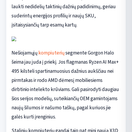
laukti nedidelių taktinių dažnių padidinimų, geriau
suderintų energijos profilių ir naujų SKU,
įsitaisysiančių tarp esamų kartų.
Nešiojamųjų
kompiuterių
segmente Gorgon Halo
šeima jau juda į priekį. Jos flagmanas Ryzen AI Max+
495 kilsteli spartinamuosius dažnius aukščiau nei
pirmtakas ir rodo AMD dėmesį mobiliesiems
dirbtinio intelekto krūviams. Gali pasirodyti daugiau
šios serijos modelių, suteikiančių OEM gamintojams
naujų šilumos ir našumo taškų, pagal kuriuos jie
galės kurti įrenginius.
Stalinių kompiuterių gandai taip pat mini naują X3D