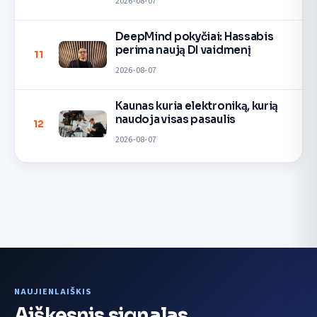
2026-08-07
DeepMind pokyčiai: Hassabis
perima naują DI vaidmenį
11
2026-08-07
Kaunas kuria elektroniką, kurią
naudoja visas pasaulis
12
2026-08-07
NAUJIENLAIŠKIS
Aiškesnis signalas