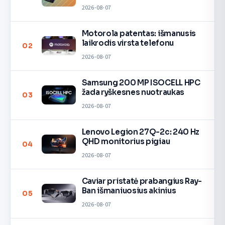
2026-08-07
Motorola patentas: išmanusis
laikrodis virsta telefonu
02
2026-08-07
Samsung 200 MP ISOCELL HPC
žada ryškesnes nuotraukas
03
2026-08-07
Lenovo Legion 27Q-2c: 240 Hz
QHD monitorius pigiau
04
2026-08-07
Caviar pristatė prabangius Ray-
Ban išmaniuosius akinius
05
2026-08-07