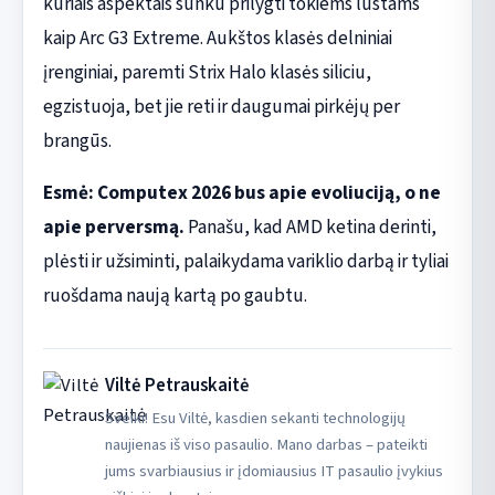
kuriais aspektais sunku prilygti tokiems lustams
kaip Arc G3 Extreme. Aukštos klasės delniniai
įrenginiai, paremti Strix Halo klasės siliciu,
egzistuoja, bet jie reti ir daugumai pirkėjų per
brangūs.
Esmė: Computex 2026 bus apie evoliuciją, o ne
apie perversmą.
Panašu, kad AMD ketina derinti,
plėsti ir užsiminti, palaikydama variklio darbą ir tyliai
ruošdama naują kartą po gaubtu.
Viltė Petrauskaitė
Sveiki! Esu Viltė, kasdien sekanti technologijų
naujienas iš viso pasaulio. Mano darbas – pateikti
jums svarbiausius ir įdomiausius IT pasaulio įvykius