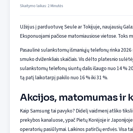
Skaitymo laikas: 2 Minutės
Užėjus į parduotuvę Seule ar Tokijuje, naujausių Gala
Eksponuojami pačiose matomiausiose vietose. Toks mat
Pasaulinė sulankstomų išmaniųjų telefonų rinka 2026 m.
smuko dviženkliais skaičiais. Vis dėlto platesnio sul
sulankstomų telefonų siuntų dalis išaugo nuo 14 % 2025 
tą patį laikotarpį pakilo nuo 16 % iki 31 %.
Akcijos, matomumas ir ke
Kaip Samsung tai pavyko? Didelį vaidmenį atliko tikslin
prekybos kanaluose, ypač Pietų Korėjoje ir Japonijoje.
operatorių pasiūlymai. Laikinos patirčių erdvės. Visa ta