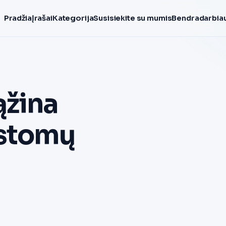
Pradžia
Įrašai
Kategorija
Susisiekite su mumis
Bendradarbiau
ąžina
kstomų