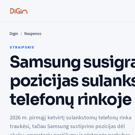
Digin
Naujienos
STRAIPSNIS
Samsung susigr
pozicijas sulan
telefonų rinkoje
2026 m. pirmąjį ketvirtį sulankstomų telefonų rinka
traukėsi, tačiau Samsung sustiprino pozicijas dėl