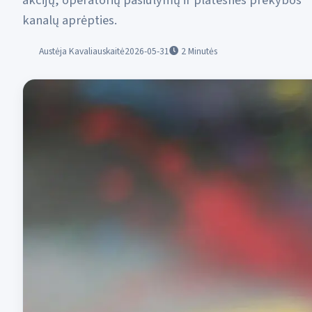
akcijų, operatorių pasiūlymų ir platesnės prekybos
kanalų aprėpties.
Austėja Kavaliauskaitė
2026-05-31
2
Minutės