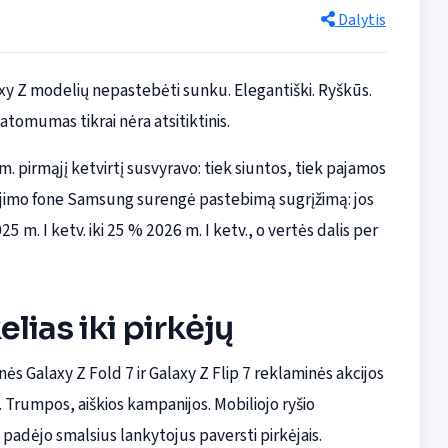
Dalytis
xy Z modelių nepastebėti sunku. Elegantiški. Ryškūs.
omumas tikrai nėra atsitiktinis.
 pirmąjį ketvirtį susvyravo: tiek siuntos, tiek pajamos
ėtėjimo fone Samsung surengė pastebimą sugrįžimą: jos
m. I ketv. iki 25 % 2026 m. I ketv., o vertės dalis per
lias iki pirkėjų
ės Galaxy Z Fold 7 ir Galaxy Z Flip 7 reklaminės akcijos
 Trumpos, aiškios kampanijos. Mobiliojo ryšio
i padėjo smalsius lankytojus paversti pirkėjais.