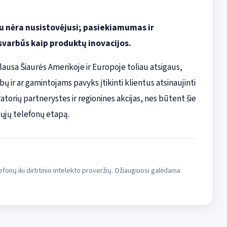
žu nėra nusistovėjusi; pasiekiamumas ir
varbūs kaip produktų inovacijos.
lausa Šiaurės Amerikoje ir Europoje toliau atsigaus,
ibų ir ar gamintojams pavyks įtikinti klientus atsinaujinti
orių partnerystes ir regionines akcijas, nes būtent šie
iųjų telefonų etapą.
fonų iki dirbtinio intelekto proveržių. Džiaugiuosi galėdama