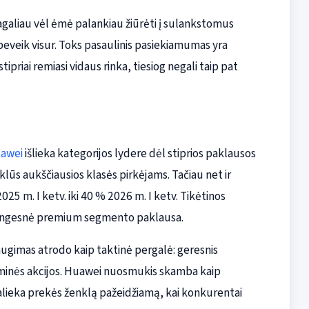
pagaliau vėl ėmė palankiau žiūrėti į sulankstomus
 beveik visur. Toks pasaulinis pasiekiamumas yra
ipriai remiasi vidaus rinka, tiesiog negali taip pat
awei
išlieka kategorijos lydere dėl stiprios paklausos
uklūs aukščiausios klasės pirkėjams. Tačiau net ir
25 m. I ketv. iki 40 % 2026 m. I ketv. Tikėtinos
 vangesnė premium segmento paklausa.
augimas atrodo kaip taktinė pergalė: geresnis
minės akcijos. Huawei nuosmukis skamba kaip
alieka prekės ženklą pažeidžiamą, kai konkurentai