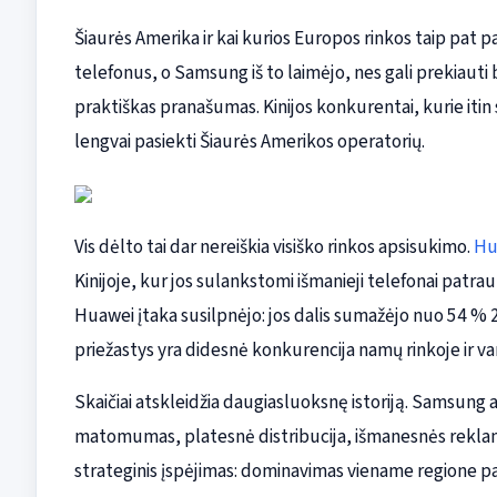
Šiaurės Amerika ir kai kurios Europos rinkos taip pat 
telefonus, o Samsung iš to laimėjo, nes gali prekiauti
praktiškas pranašumas. Kinijos konkurentai, kurie itin st
lengvai pasiekti Šiaurės Amerikos operatorių.
Vis dėlto tai dar nereiškia visiško rinkos apsisukimo.
Hu
Kinijoje, kur jos sulankstomi išmanieji telefonai patra
Huawei įtaka susilpnėjo: jos dalis sumažėjo nuo 54 % 20
priežastys yra didesnė konkurencija namų rinkoje ir
Skaičiai atskleidžia daugiasluoksnę istoriją. Samsung 
matomumas, platesnė distribucija, išmanesnės rekla
strateginis įspėjimas: dominavimas viename regione p