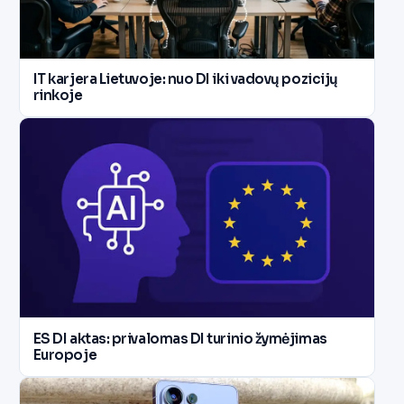
IT karjera Lietuvoje: nuo DI iki vadovų pozicijų
rinkoje
ES DI aktas: privalomas DI turinio žymėjimas
Europoje