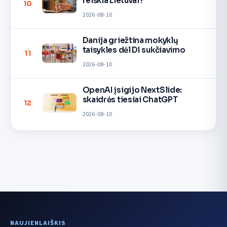
reiškia Lietuvai?
10
2026-08-10
Danija griežtina mokyklų
taisykles dėl DI sukčiavimo
11
2026-08-10
OpenAI įsigijo NextSlide:
skaidrės tiesiai ChatGPT
12
2026-08-10
NAUJIENLAIŠKIS