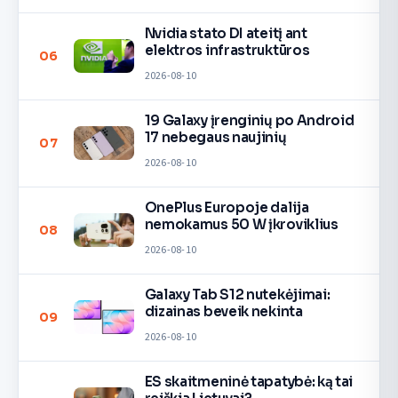
Nvidia stato DI ateitį ant
elektros infrastruktūros
06
2026-08-10
19 Galaxy įrenginių po Android
17 nebegaus naujinių
07
2026-08-10
OnePlus Europoje dalija
nemokamus 50 W įkroviklius
08
2026-08-10
Galaxy Tab S12 nutekėjimai:
dizainas beveik nekinta
09
2026-08-10
ES skaitmeninė tapatybė: ką tai