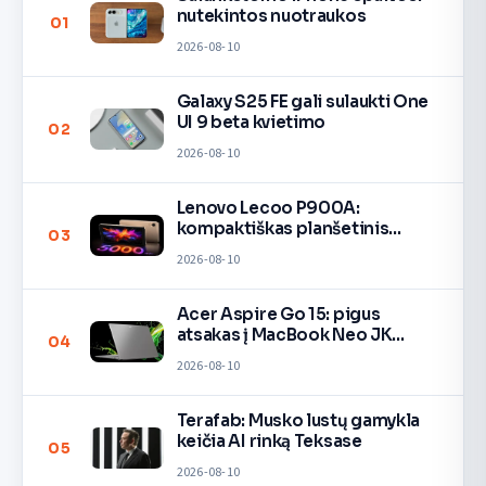
nutekintos nuotraukos
01
2026-08-10
Galaxy S25 FE gali sulaukti One
UI 9 beta kvietimo
02
2026-08-10
Lenovo Lecoo P900A:
kompaktiškas planšetinis
03
kompiuteris
2026-08-10
Acer Aspire Go 15: pigus
atsakas į MacBook Neo JK
04
rinkoje
2026-08-10
Terafab: Musko lustų gamykla
keičia AI rinką Teksase
05
2026-08-10