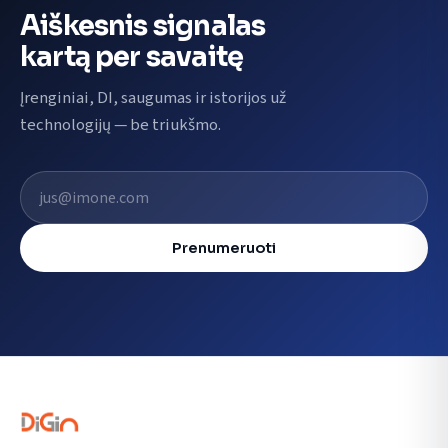
Aiškesnis signalas
kartą per savaitę
Įrenginiai, DI, saugumas ir istorijos už
technologijų — be triukšmo.
El. pašto adresas
Prenumeruoti