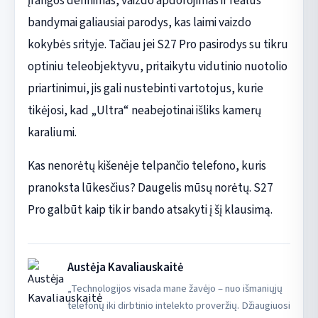
įrangos derinimas, vaizdo apdorojimas ir realūs
bandymai galiausiai parodys, kas laimi vaizdo
kokybės srityje. Tačiau jei S27 Pro pasirodys su tikru
optiniu teleobjektyvu, pritaikytu vidutinio nuotolio
priartinimui, jis gali nustebinti vartotojus, kurie
tikėjosi, kad „Ultra“ neabejotinai išliks kamerų
karaliumi.
Kas nenorėtų kišenėje telpančio telefono, kuris
pranoksta lūkesčius? Daugelis mūsų norėtų. S27
Pro galbūt kaip tik ir bando atsakyti į šį klausimą.
Austėja Kavaliauskaitė
„Technologijos visada mane žavėjo – nuo išmaniųjų
telefonų iki dirbtinio intelekto proveržių. Džiaugiuosi