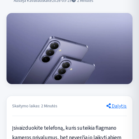
Austėja Kavaliauskaitė
2026-05-29
2
Minutės
Dalytis
Skaitymo laikas: 2 Minutės
Įsivaizduokite telefoną, kuris suteikia flagmano
kameros privalumus, bet neverčia jo laikyti abiem