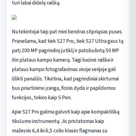
turi labai didelę raišką.
Nutekintojai taip pat mini bendras stipriąsias puses.
Pranešama, kad tiek S27 Pro, tiek S27 Ultra gaus tą
patį 200 MP pagrindinį jutiklį ir patobulintą 50 MP
itin plataus kampo kamerą. Taigi bazinė raiška ir
plataus kampo fotografavimas visoje serijoje gali
išlikti panašūs. Tikėtina, kad pagrindiniai skirtumai
bus priartinimo įranga, fizinis dydis ir papildomos
funkcijos, tokios kaip S Pen.
Apie S27 Pro galima galvoti kaip apie kompaktišką
tikslumo instrumentą. Jis pristatomas kaip
mažesnis 6,4 iki 6,5 colio klasės flagmanas su