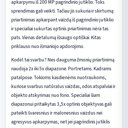
apkarpymu iš 200 MP pagrindinio jutiklio. Toks
sprendimas gali veikti. Tačiau jis sukuria ir skirtumą:
priartinimas apkarpant vaizdą iš pagrindinio jutiklio
ir specialiai sukurtas optinis priartinimas nėra tas
pats. Vienas detalumą išsaugo optiškai. Kitas
priklauso nuo išmaniojo apdorojimo.
Kodėl tai svarbu? Nes dauguma žmonių priartinimą
naudoja 2x iki 5x diapazone. Portretams. Kadrams
patalpose. Tokioms kasdienėms nuotraukoms,
kuriose svarbus natūralus vaizdas, odos atspalviai ir
objekto atskyrimas nuo fono. Specialiai šiam
diapazonui pritaikytas 3,5x optinis objektyvas gali
pateikti švaresnius ir malonesnius vaizdus nei
agresyvus apkarpymas, net jei pagrindinis jutiklis