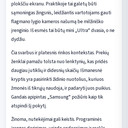
plokščiu ekranu. Praktikoje tai galėtų būti
sąmoningas žingsnis, leidžiantis vartotojams gauti
flagmano lygio kameros našumą be milžiniško
įrenginio. Iš esmės tai būtų mini „Ultra“ dvasia, o ne
dydžiu.
Čia svarbus ir platesnis rinkos kontekstas. Prekių
ženklai pamažu tolsta nuo lenktynių, kas pridės
daugiau jutiklių ir didesnių skaičių. Išmanesnė
kryptis yra pasirinkti židinio nuotolius, kuriuos
žmonės iš tikrųjų naudoja, ir padaryti juos puikius.
Gandais apipintas „Samsung“ požiūris kaip tik
atspindi šį pokytį.
Žinoma, nutekėjimai gali keistis. Programinės