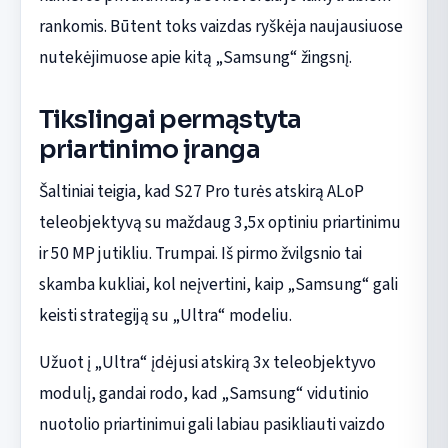
rankomis. Būtent toks vaizdas ryškėja naujausiuose
nutekėjimuose apie kitą „Samsung“ žingsnį.
Tikslingai permąstyta
priartinimo įranga
Šaltiniai teigia, kad S27 Pro turės atskirą ALoP
teleobjektyvą su maždaug 3,5x optiniu priartinimu
ir 50 MP jutikliu. Trumpai. Iš pirmo žvilgsnio tai
skamba kukliai, kol neįvertini, kaip „Samsung“ gali
keisti strategiją su „Ultra“ modeliu.
Užuot į „Ultra“ įdėjusi atskirą 3x teleobjektyvo
modulį, gandai rodo, kad „Samsung“ vidutinio
nuotolio priartinimui gali labiau pasikliauti vaizdo