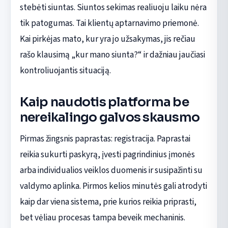
stebėti siuntas. Siuntos sekimas realiuoju laiku nėra
tik patogumas. Tai klientų aptarnavimo priemonė.
Kai pirkėjas mato, kur yra jo užsakymas, jis rečiau
rašo klausimą „kur mano siunta?“ ir dažniau jaučiasi
kontroliuojantis situaciją.
Kaip naudotis platforma be
nereikalingo galvos skausmo
Pirmas žingsnis paprastas: registracija. Paprastai
reikia sukurti paskyrą, įvesti pagrindinius įmonės
arba individualios veiklos duomenis ir susipažinti su
valdymo aplinka. Pirmos kelios minutės gali atrodyti
kaip dar viena sistema, prie kurios reikia priprasti,
bet vėliau procesas tampa beveik mechaninis.