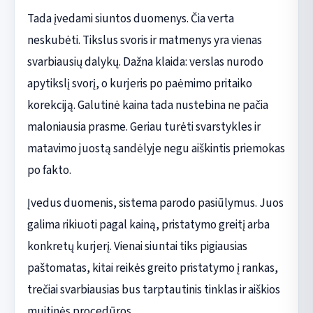
Tada įvedami siuntos duomenys. Čia verta
neskubėti. Tikslus svoris ir matmenys yra vienas
svarbiausių dalykų. Dažna klaida: verslas nurodo
apytikslį svorį, o kurjeris po paėmimo pritaiko
korekciją. Galutinė kaina tada nustebina ne pačia
maloniausia prasme. Geriau turėti svarstykles ir
matavimo juostą sandėlyje negu aiškintis priemokas
po fakto.
Įvedus duomenis, sistema parodo pasiūlymus. Juos
galima rikiuoti pagal kainą, pristatymo greitį arba
konkretų kurjerį. Vienai siuntai tiks pigiausias
paštomatas, kitai reikės greito pristatymo į rankas,
trečiai svarbiausias bus tarptautinis tinklas ir aiškios
muitinės procedūros.