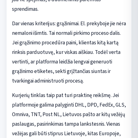
sprendimas.
Dar vienas kriterijus: grąžinimai. El. prekyboje jie nėra
nemaloni išimtis. Tai normali pirkimo proceso dalis.
Jei grąžinimo procedūra paini, klientas kitą kartą
rinksis parduotuvę, kur viskas aiškiau. Todėl verta
vertinti, ar platforma leidžia lengvai generuoti
grąžinimo etiketes, sekti grįžtančias siuntas ir
tvarkingai administruoti procesą.
Kurjerių tinklas taip pat turi praktinę reikšmę. Jei
platformoje galima palyginti DHL, DPD, FedEx, GLS,
Omniva, TNT, Post NL, Lietuvos pašto ar kitų vežėjų
paslaugas, pasirinkimas tampa lankstesnis. Vienas
vežėjas gali būti stiprus Lietuvoje, kitas Europoje,