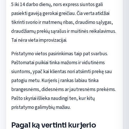
5 iki 14 darbo dienų, nors express siuntos gali
pasiekti gavėją gerokai greičiau. Čia verta atidžiai
tikrinti svorio ir matmenų ribas, draudimo sąlygas,
draudžiamų prekių sąrašus ir muitinės reikalavimus.
Tai nėra vieta improvizacijai.
Pristatymo vietos pasirinkimas taip pat svarbus.
Paštomatai puikiai tinka mažoms ir vidutinėms
siuntoms, ypač kai klientas nori atsiimti prekę sau
patogiu metu. Kurjeris į rankas labiau tinka
brangesnėms, didesnėms ar jautresnėms prekėms.
Pašto skyriai išlieka naudingi ten, kur kitų
pristatymo galimybių mažiau.
Pagal ką vertinti kurjerio