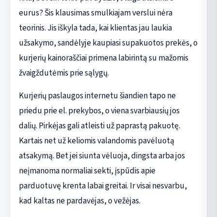
eurus? Šis klausimas smulkiajam verslui nėra
teorinis. Jis iškyla tada, kai klientas jau laukia
užsakymo, sandėlyje kaupiasi supakuotos prekės, o
kurjerių kainoraščiai primena labirintą su mažomis
žvaigždutėmis prie sąlygų.
Kurjerių paslaugos internetu šiandien tapo ne
priedu prie el. prekybos, o viena svarbiausių jos
dalių. Pirkėjas gali atleisti už paprastą pakuotę.
Kartais net už keliomis valandomis pavėluotą
atsakymą. Bet jei siunta vėluoja, dingsta arba jos
neįmanoma normaliai sekti, įspūdis apie
parduotuvę krenta labai greitai. Ir visai nesvarbu,
kad kaltas ne pardavėjas, o vežėjas.