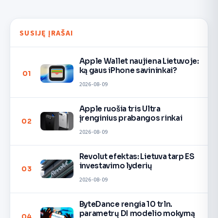
SUSIJĘ ĮRAŠAI
Apple Wallet naujiena Lietuvoje:
ką gaus iPhone savininkai?
01
2026-08-09
Apple ruošia tris Ultra
įrenginius prabangos rinkai
02
2026-08-09
Revolut efektas: Lietuva tarp ES
investavimo lyderių
03
2026-08-09
ByteDance rengia 10 trln.
parametrų DI modelio mokymą
04