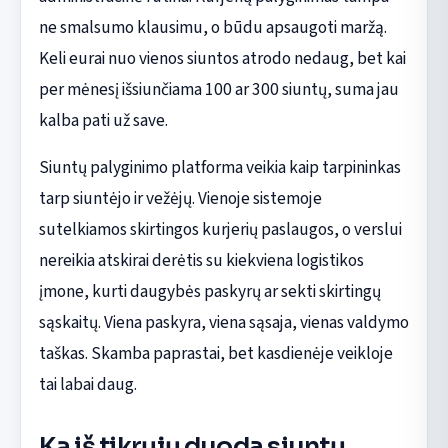
ne smalsumo klausimu, o būdu apsaugoti maržą.
Keli eurai nuo vienos siuntos atrodo nedaug, bet kai
per mėnesį išsiunčiama 100 ar 300 siuntų, suma jau
kalba pati už save.
Siuntų palyginimo platforma veikia kaip tarpininkas
tarp siuntėjo ir vežėjų. Vienoje sistemoje
sutelkiamos skirtingos kurjerių paslaugos, o verslui
nereikia atskirai derėtis su kiekviena logistikos
įmone, kurti daugybės paskyrų ar sekti skirtingų
sąskaitų. Viena paskyra, viena sąsaja, vienas valdymo
taškas. Skamba paprastai, bet kasdienėje veikloje
tai labai daug.
Ką iš tikrųjų duoda siuntų