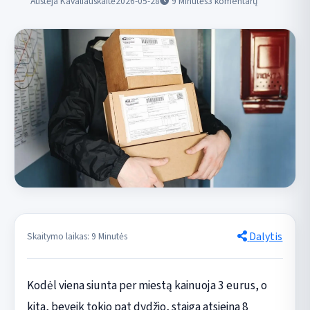
Austėja Kavaliauskaitė
2026-05-28
9
Minutės
3 komentarų
Dalytis
Skaitymo laikas: 9 Minutės
Kodėl viena siunta per miestą kainuoja 3 eurus, o
kita, beveik tokio pat dydžio, staiga atsieina 8