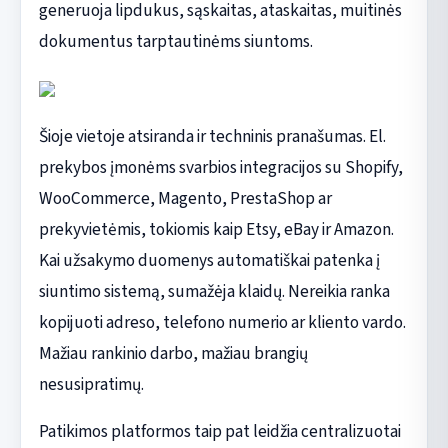
generuoja lipdukus, sąskaitas, ataskaitas, muitinės
dokumentus tarptautinėms siuntoms.
Šioje vietoje atsiranda ir techninis pranašumas. El.
prekybos įmonėms svarbios integracijos su Shopify,
WooCommerce, Magento, PrestaShop ar
prekyvietėmis, tokiomis kaip Etsy, eBay ir Amazon.
Kai užsakymo duomenys automatiškai patenka į
siuntimo sistemą, sumažėja klaidų. Nereikia ranka
kopijuoti adreso, telefono numerio ar kliento vardo.
Mažiau rankinio darbo, mažiau brangių
nesusipratimų.
Patikimos platformos taip pat leidžia centralizuotai