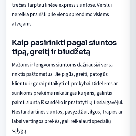
trečias tarptautinėse express siuntose. Verslui
nereikia prisirišti prie vieno sprendimo visiems
atvejams.
Kaip pasirinkti pagal siuntos
tipą, greitį ir biudžetą
Mažoms ir lengvoms siuntoms dažniausiai verta
rinktis paštomatus. Jie pigūs, greiti, patogūs
klientui ir gerai pritaikyti el. prekybai. Didelėms ar
sunkioms prekėms reikalingas kurjeris, galintis
paimti siuntą iš sandėlio ir pristatyti ją tiesiai gavėjui.
Nestandartinės siuntos, pavyzdžiui, ilgos, trapios ar
labai vertingos prekės, gali reikalauti specialių
sąlygų.