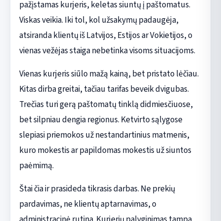
pažįstamas kurjeris, keletas siuntų į paštomatus.
Viskas veikia. Iki tol, kol užsakymų padaugėja,
atsiranda klientų iš Latvijos, Estijos ar Vokietijos, o
vienas vežėjas staiga nebetinka visoms situacijoms.
Vienas kurjeris siūlo mažą kainą, bet pristato lėčiau.
Kitas dirba greitai, tačiau tarifas beveik dvigubas.
Trečias turi gerą paštomatų tinklą didmiesčiuose,
bet silpniau dengia regionus. Ketvirto sąlygose
slepiasi priemokos už nestandartinius matmenis,
kuro mokestis ar papildomas mokestis už siuntos
paėmimą.
Štai čia ir prasideda tikrasis darbas. Ne prekių
pardavimas, ne klientų aptarnavimas, o
administracinė rutina. Kurjerių palyginimas tampa