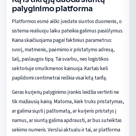
palyginimo platforma
Platformos esmė aiški: įvedate siuntos duomenis, o
sistema realiuoju laiku pateikia galimus pasiūlymus.
Kaina skaičiuojama pagal faktinius parametrus:
svorį, matmenis, paėmimo ir pristatymo adresą,
šalį, paslaugos tipą. Tai svarbu, nes logistikos
sektoriuje smulkmenos kainuoja. Kartais keli
papildomi centimetrai reiškia visai kitą tarifą.
Geras kurjerių palyginimo įrankis leidžia vertinti ne
tik mažiausią kainą. Matoma, kiek truks pristatymas,
ar galima siųsti į paštomatą, ar kurjeris pristatys į
namus, ar siuntą galima apdrausti, ar bus suteiktas
sekimo numeris. Verslui aktualu ir tai, ar platforma