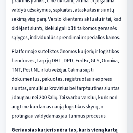
praktinis įrankis, o ne tik kainų vitrina. Joje galima
valdyti užsakymus, sąskaitas, ataskaitas ir siuntų
sekimą visą parą. Verslo klientams aktualu ir tai, kad
didėjant siuntų kiekiui gali būti taikomos geresnės
sąlygos, individualūs sprendimai ir specialios kainos.
Platformoje sutelktos žinomos kurjerių ir logistikos
bendrovės, tarp jų DHL, DPD, FedEx, GLS, Omniva,
TNT, Post NL ir kiti vežėjai. Galima siųsti
dokumentus, pakuotes, registruotas ir express
siuntas, smulkius krovinius bei tarptautines siuntas
į daugiau nei 200 šalių. Tai svarbu verslui, kuris nori
augti ne kurdamas naują logistikos skyrių, o
protingiau valdydamas jau turimus procesus.
Geriausias kurjeris nėra tas, kuris vieną kartą