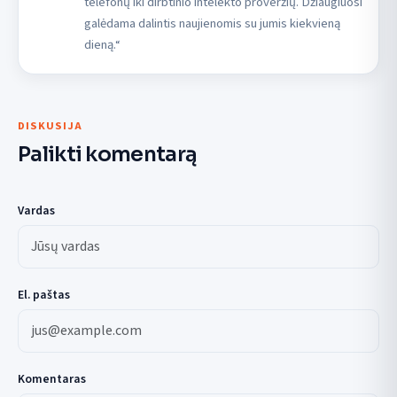
telefonų iki dirbtinio intelekto proveržių. Džiaugiuosi
galėdama dalintis naujienomis su jumis kiekvieną
dieną.“
DISKUSIJA
Palikti komentarą
Vardas
El. paštas
Komentaras