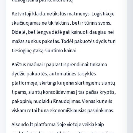
Ketvirtoji klaida: netikslūs matmenys. Logistikoje
skaičiuojamas ne tik faktinis, bet ir tūrinis svoris.
Didelė, bet lengva dėžė gali kainuoti daugiau nei
mažas sunkus paketas. Todėl pakuotės dydis turi
tiesioginę įtaką siuntimo kainai.
Kaštus mažina ir paprasti sprendimai: tinkamo
dydžio pakuotės, automatinės taisyklės
platformoje, skirtingi kurjeriai skirtingiems siuntų
tipams, siuntų konsolidavimas į tas pačias kryptis,
pakopinių nuolaidų išnaudojimas. Vienas kurjeris
viskam retai būna ekonomiškiausias pasirinkimas.
Alsendo.lt platforma šioje vietoje veikia kaip