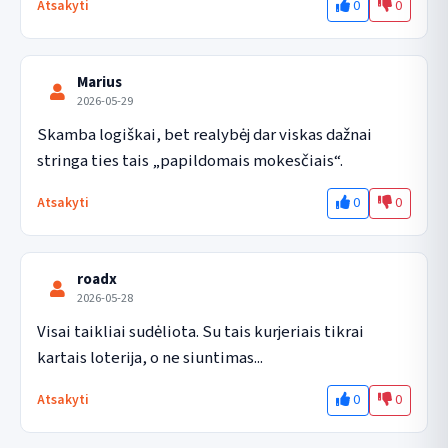
0
0
Atsakyti
Marius
2026-05-29
Skamba logiškai, bet realybėj dar viskas dažnai 
stringa ties tais „papildomais mokesčiais“.
0
0
Atsakyti
roadx
2026-05-28
Visai taikliai sudėliota. Su tais kurjeriais tikrai 
kartais loterija, o ne siuntimas...
0
0
Atsakyti