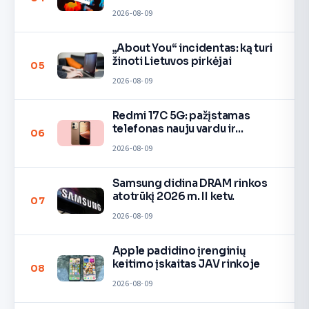
2026-08-09
„About You“ incidentas: ką turi
žinoti Lietuvos pirkėjai
05
2026-08-09
Redmi 17C 5G: pažįstamas
telefonas nauju vardu ir
06
spalvomis
2026-08-09
Samsung didina DRAM rinkos
atotrūkį 2026 m. II ketv.
07
2026-08-09
Apple padidino įrenginių
keitimo įskaitas JAV rinkoje
08
2026-08-09