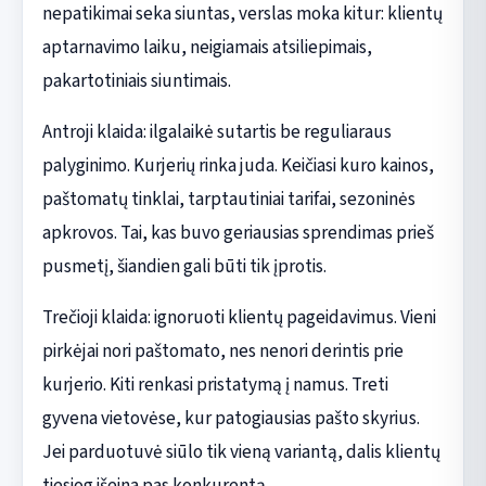
nepatikimai seka siuntas, verslas moka kitur: klientų
aptarnavimo laiku, neigiamais atsiliepimais,
pakartotiniais siuntimais.
Antroji klaida: ilgalaikė sutartis be reguliaraus
palyginimo. Kurjerių rinka juda. Keičiasi kuro kainos,
paštomatų tinklai, tarptautiniai tarifai, sezoninės
apkrovos. Tai, kas buvo geriausias sprendimas prieš
pusmetį, šiandien gali būti tik įprotis.
Trečioji klaida: ignoruoti klientų pageidavimus. Vieni
pirkėjai nori paštomato, nes nenori derintis prie
kurjerio. Kiti renkasi pristatymą į namus. Treti
gyvena vietovėse, kur patogiausias pašto skyrius.
Jei parduotuvė siūlo tik vieną variantą, dalis klientų
tiesiog išeina pas konkurentą.