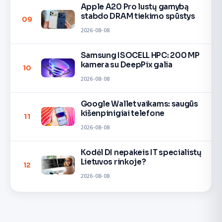
Apple A20 Pro lustų gamybą
stabdo DRAM tiekimo spūstys
09
2026-08-08
Samsung ISOCELL HPC: 200 MP
kamera su DeepPix galia
10
2026-08-08
Google Wallet vaikams: saugūs
kišenpinigiai telefone
11
2026-08-08
Kodėl DI nepakeis IT specialistų
Lietuvos rinkoje?
12
2026-08-08