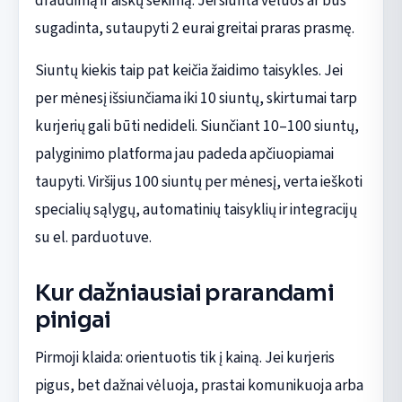
draudimą ir aiškų sekimą. Jei siunta vėluos ar bus
sugadinta, sutaupyti 2 eurai greitai praras prasmę.
Siuntų kiekis taip pat keičia žaidimo taisykles. Jei
per mėnesį išsiunčiama iki 10 siuntų, skirtumai tarp
kurjerių gali būti nedideli. Siunčiant 10–100 siuntų,
palyginimo platforma jau padeda apčiuopiamai
taupyti. Viršijus 100 siuntų per mėnesį, verta ieškoti
specialių sąlygų, automatinių taisyklių ir integracijų
su el. parduotuve.
Kur dažniausiai prarandami
pinigai
Pirmoji klaida: orientuotis tik į kainą. Jei kurjeris
pigus, bet dažnai vėluoja, prastai komunikuoja arba