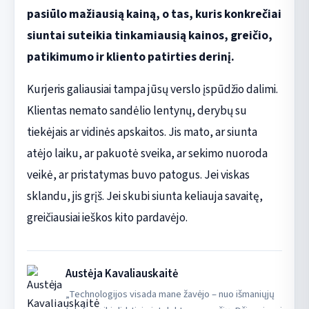
pasiūlo mažiausią kainą, o tas, kuris konkrečiai
siuntai suteikia tinkamiausią kainos, greičio,
patikimumo ir kliento patirties derinį.
Kurjeris galiausiai tampa jūsų verslo įspūdžio dalimi.
Klientas nemato sandėlio lentynų, derybų su
tiekėjais ar vidinės apskaitos. Jis mato, ar siunta
atėjo laiku, ar pakuotė sveika, ar sekimo nuoroda
veikė, ar pristatymas buvo patogus. Jei viskas
sklandu, jis grįš. Jei skubi siunta keliauja savaitę,
greičiausiai ieškos kito pardavėjo.
Austėja Kavaliauskaitė
„Technologijos visada mane žavėjo – nuo išmaniųjų