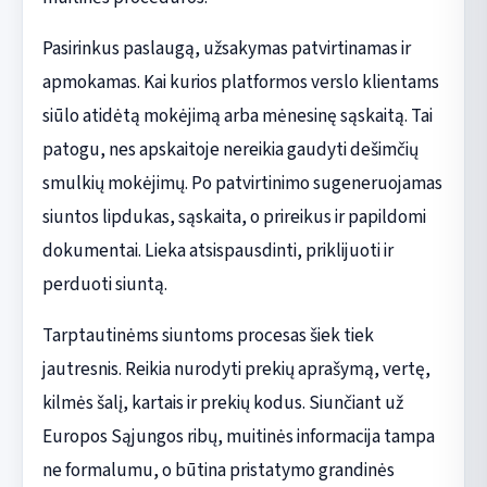
Pasirinkus paslaugą, užsakymas patvirtinamas ir
apmokamas. Kai kurios platformos verslo klientams
siūlo atidėtą mokėjimą arba mėnesinę sąskaitą. Tai
patogu, nes apskaitoje nereikia gaudyti dešimčių
smulkių mokėjimų. Po patvirtinimo sugeneruojamas
siuntos lipdukas, sąskaita, o prireikus ir papildomi
dokumentai. Lieka atsispausdinti, priklijuoti ir
perduoti siuntą.
Tarptautinėms siuntoms procesas šiek tiek
jautresnis. Reikia nurodyti prekių aprašymą, vertę,
kilmės šalį, kartais ir prekių kodus. Siunčiant už
Europos Sąjungos ribų, muitinės informacija tampa
ne formalumu, o būtina pristatymo grandinės