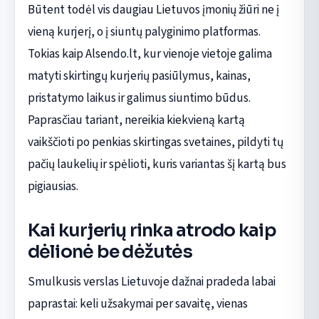
Būtent todėl vis daugiau Lietuvos įmonių žiūri ne į
vieną kurjerį, o į siuntų palyginimo platformas.
Tokias kaip Alsendo.lt, kur vienoje vietoje galima
matyti skirtingų kurjerių pasiūlymus, kainas,
pristatymo laikus ir galimus siuntimo būdus.
Paprasčiau tariant, nereikia kiekvieną kartą
vaikščioti po penkias skirtingas svetaines, pildyti tų
pačių laukelių ir spėlioti, kuris variantas šį kartą bus
pigiausias.
Kai kurjerių rinka atrodo kaip
dėlionė be dėžutės
Smulkusis verslas Lietuvoje dažnai pradeda labai
paprastai: keli užsakymai per savaitę, vienas