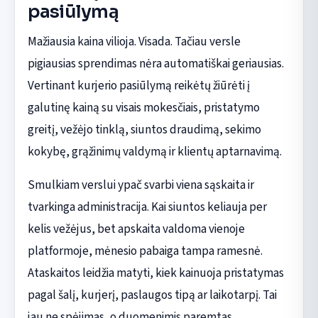
pasiūlymą
Mažiausia kaina vilioja. Visada. Tačiau versle
pigiausias sprendimas nėra automatiškai geriausias.
Vertinant kurjerio pasiūlymą reikėtų žiūrėti į
galutinę kainą su visais mokesčiais, pristatymo
greitį, vežėjo tinklą, siuntos draudimą, sekimo
kokybę, grąžinimų valdymą ir klientų aptarnavimą.
Smulkiam verslui ypač svarbi viena sąskaita ir
tvarkinga administracija. Kai siuntos keliauja per
kelis vežėjus, bet apskaita valdoma vienoje
platformoje, mėnesio pabaiga tampa ramesnė.
Ataskaitos leidžia matyti, kiek kainuoja pristatymas
pagal šalį, kurjerį, paslaugos tipą ar laikotarpį. Tai
jau ne spėjimas, o duomenimis paremtas