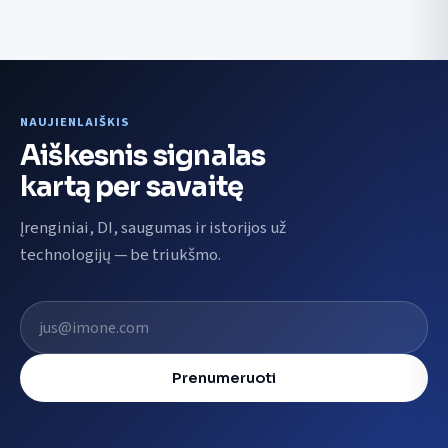
NAUJIENLAIŠKIS
Aiškesnis signalas
kartą per savaitę
Įrenginiai, DI, saugumas ir istorijos už
technologijų — be triukšmo.
El. pašto adresas
Prenumeruoti