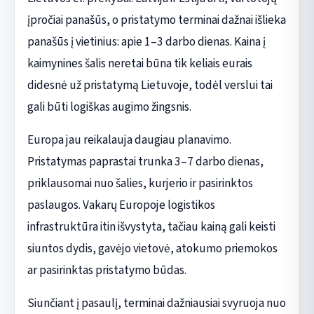
įpročiai panašūs, o pristatymo terminai dažnai išlieka
panašūs į vietinius: apie 1–3 darbo dienas. Kaina į
kaimynines šalis neretai būna tik keliais eurais
didesnė už pristatymą Lietuvoje, todėl verslui tai
gali būti logiškas augimo žingsnis.
Europa jau reikalauja daugiau planavimo.
Pristatymas paprastai trunka 3–7 darbo dienas,
priklausomai nuo šalies, kurjerio ir pasirinktos
paslaugos. Vakarų Europoje logistikos
infrastruktūra itin išvystyta, tačiau kainą gali keisti
siuntos dydis, gavėjo vietovė, atokumo priemokos
ar pasirinktas pristatymo būdas.
Siunčiant į pasaulį, terminai dažniausiai svyruoja nuo