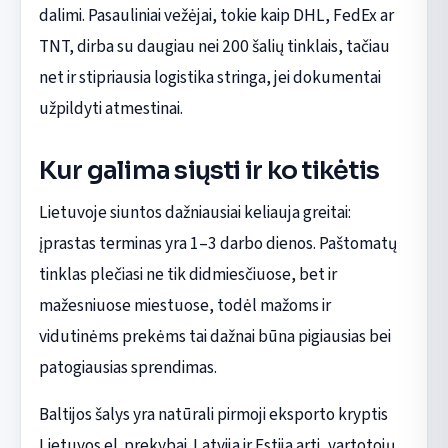
dalimi. Pasauliniai vežėjai, tokie kaip DHL, FedEx ar
TNT, dirba su daugiau nei 200 šalių tinklais, tačiau
net ir stipriausia logistika stringa, jei dokumentai
užpildyti atmestinai.
Kur galima siųsti ir ko tikėtis
Lietuvoje siuntos dažniausiai keliauja greitai:
įprastas terminas yra 1–3 darbo dienos. Paštomatų
tinklas plečiasi ne tik didmiesčiuose, bet ir
mažesniuose miestuose, todėl mažoms ir
vidutinėms prekėms tai dažnai būna pigiausias bei
patogiausias sprendimas.
Baltijos šalys yra natūrali pirmoji eksporto kryptis
Lietuvos el. prekybai. Latvija ir Estija arti, vartotojų