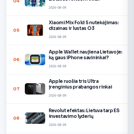
04
2026-08-09
Xiaomi Mix Fold 5 nutekėjimas:
dizainas ir lustas O3
05
2026-08-09
Apple Wallet naujiena Lietuvoje:
ką gaus iPhone savininkai?
06
2026-08-09
Apple ruošia tris Ultra
įrenginius prabangos rinkai
07
2026-08-09
Revolut efektas: Lietuva tarp ES
investavimo lyderių
08
2026-08-09