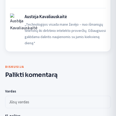
Austėja Kavaliauskaitė
„Technologijos visada mane žavėjo – nuo išmaniųjų
telefonų iki dirbtinio intelekto proveržių. Džiaugiuosi
galėdama dalintis naujienomis su jumis kiekvieną
dieną.“
DISKUSIJA
Palikti komentarą
Vardas
El. paštas