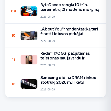
ByteDance rengia 10 trln.
parametrų DI modelio mokymą
09
2026-08-09
„About You“ incidentas: ką turi
žinoti Lietuvos pirkėjai
10
2026-08-09
Redmi 17C 5G: pažįstamas
telefonas nauju vardu ir
11
spalvomis
2026-08-09
Samsung didina DRAM rinkos
atotrūkį 2026 m. II ketv.
12
2026-08-09