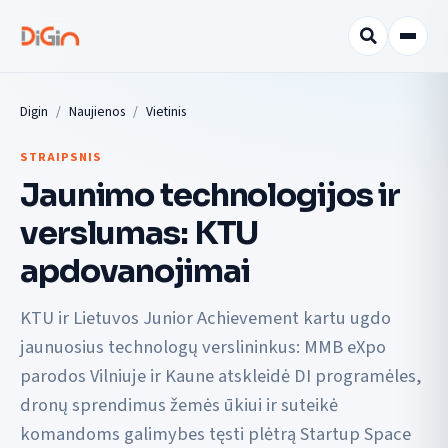
Digin
Naujienos
Vietinis
STRAIPSNIS
Jaunimo technologijos ir
verslumas: KTU
apdovanojimai
KTU ir Lietuvos Junior Achievement kartu ugdo
jaunuosius technologų verslininkus: MMB eXpo
parodos Vilniuje ir Kaune atskleidė DI programėles,
dronų sprendimus žemės ūkiui ir suteikė
komandoms galimybes tęsti plėtrą Startup Space