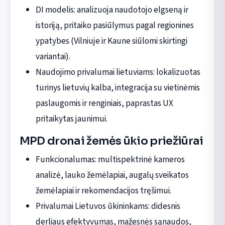
DI modelis: analizuoja naudotojo elgseną ir
istoriją, pritaiko pasiūlymus pagal regionines
ypatybes (Vilniuje ir Kaune siūlomi skirtingi
variantai).
Naudojimo privalumai lietuviams: lokalizuotas
turinys lietuvių kalba, integracija su vietinėmis
paslaugomis ir renginiais, paprastas UX
pritaikytas jaunimui.
MPD dronai žemės ūkio priežiūrai
Funkcionalumas: multispektrinė kameros
analizė, lauko žemėlapiai, augalų sveikatos
žemėlapiai ir rekomendacijos tręšimui.
Privalumai Lietuvos ūkininkams: didesnis
derliaus efektyvumas, mažesnės sąnaudos,