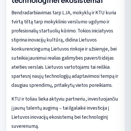
technologinei ekosistemai
Bendradarbiavimas tarp LJA, mokyklų ir KTU kuria
tvirtą tiltą tarp mokyklinio verslumo ugdymo ir
profesionalių startuolių kūrimo. Tokios iniciatyvos
stiprina inovacijų kultūrą, didina Lietuvos
konkurencingumą Lietuvos rinkoje ir užsienyje, bei
suteikia jaunimui realias galimybes paversti idėjas
ateities verslais. Lietuvos vartotojams tai reiškia
spartesnį naujų technologijų adaptavimosi tempą ir
daugiau sprendimų, pritaikytų vietos poreikiams.
KTU ir toliau lieka aktyviu partneriu, investuojančiu
į jaunų talentų augimą – tai ilgalaikė investicija į
Lietuvos inovacijų ekosistemą bei technologinį
suverenumą.