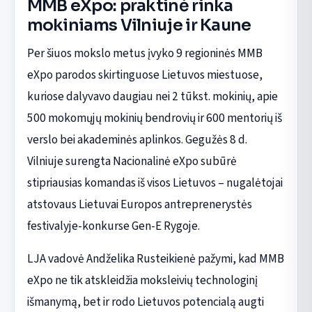
MMB eXpo: praktinė rinka
mokiniams Vilniuje ir Kaune
Per šiuos mokslo metus įvyko 9 regioninės MMB
eXpo parodos skirtinguose Lietuvos miestuose,
kuriose dalyvavo daugiau nei 2 tūkst. mokinių, apie
500 mokomųjų mokinių bendrovių ir 600 mentorių iš
verslo bei akademinės aplinkos. Gegužės 8 d.
Vilniuje surengta Nacionalinė eXpo subūrė
stipriausias komandas iš visos Lietuvos – nugalėtojai
atstovaus Lietuvai Europos antreprenerystės
festivalyje-konkurse Gen-E Rygoje.
LJA vadovė Andželika Rusteikienė pažymi, kad MMB
eXpo ne tik atskleidžia moksleivių technologinį
išmanymą, bet ir rodo Lietuvos potencialą augti