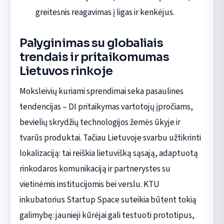
greitesnis reagavimas į ligas ir kenkėjus.
Palyginimas su globaliais
trendais ir pritaikomumas
Lietuvos rinkoje
Moksleivių kuriami sprendimai seka pasaulines
tendencijas – DI pritaikymas vartotojų įpročiams,
bevielių skrydžių technologijos žemės ūkyje ir
tvarūs produktai. Tačiau Lietuvoje svarbu užtikrinti
lokalizaciją: tai reiškia lietuvišką sąsają, adaptuotą
rinkodaros komunikaciją ir partnerystes su
vietinėmis institucijomis bei verslu. KTU
inkubatorius Startup Space suteikia būtent tokią
galimybę: jaunieji kūrėjai gali testuoti prototipus,