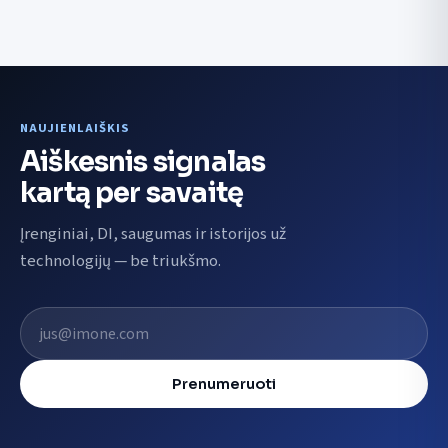
NAUJIENLAIŠKIS
Aiškesnis signalas
kartą per savaitę
Įrenginiai, DI, saugumas ir istorijos už
technologijų — be triukšmo.
El. pašto adresas
Prenumeruoti