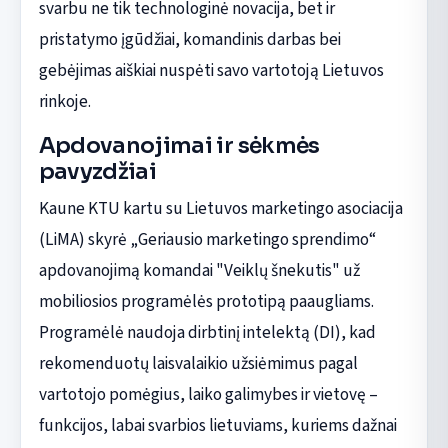
svarbu ne tik technologinė novacija, bet ir
pristatymo įgūdžiai, komandinis darbas bei
gebėjimas aiškiai nuspėti savo vartotoją Lietuvos
rinkoje.
Apdovanojimai ir sėkmės
pavyzdžiai
Kaune KTU kartu su Lietuvos marketingo asociacija
(LiMA) skyrė „Geriausio marketingo sprendimo“
apdovanojimą komandai "Veiklų šnekutis" už
mobiliosios programėlės prototipą paaugliams.
Programėlė naudoja dirbtinį intelektą (DI), kad
rekomenduotų laisvalaikio užsiėmimus pagal
vartotojo pomėgius, laiko galimybes ir vietovę –
funkcijos, labai svarbios lietuviams, kuriems dažnai