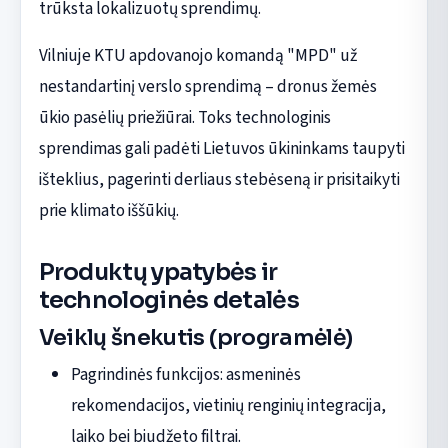
trūksta lokalizuotų sprendimų.
Vilniuje KTU apdovanojo komandą "MPD" už
nestandartinį verslo sprendimą – dronus žemės
ūkio pasėlių priežiūrai. Toks technologinis
sprendimas gali padėti Lietuvos ūkininkams taupyti
išteklius, pagerinti derliaus stebėseną ir prisitaikyti
prie klimato iššūkių.
Produktų ypatybės ir
technologinės detalės
Veiklų šnekutis (programėlė)
Pagrindinės funkcijos: asmeninės
rekomendacijos, vietinių renginių integracija,
laiko bei biudžeto filtrai.