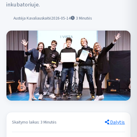
inkubatoriuje.
Austėja Kavaliauskaitė
2026-05-14
3
Minutės
Dalytis
Skaitymo laikas: 3 Minutės