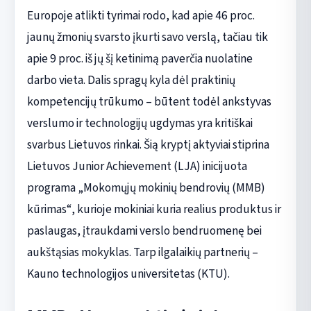
Europoje atlikti tyrimai rodo, kad apie 46 proc.
jaunų žmonių svarsto įkurti savo verslą, tačiau tik
apie 9 proc. iš jų šį ketinimą paverčia nuolatine
darbo vieta. Dalis spragų kyla dėl praktinių
kompetencijų trūkumo – būtent todėl ankstyvas
verslumo ir technologijų ugdymas yra kritiškai
svarbus Lietuvos rinkai. Šią kryptį aktyviai stiprina
Lietuvos Junior Achievement (LJA) inicijuota
programa „Mokomųjų mokinių bendrovių (MMB)
kūrimas“, kurioje mokiniai kuria realius produktus ir
paslaugas, įtraukdami verslo bendruomenę bei
aukštąsias mokyklas. Tarp ilgalaikių partnerių –
Kauno technologijos universitetas (KTU).