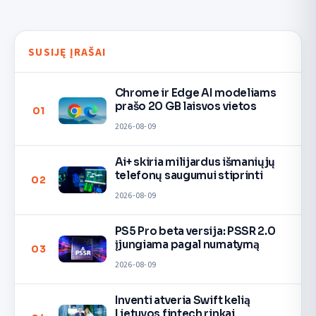
SUSIJĘ ĮRAŠAI
Chrome ir Edge AI modeliams
prašo 20 GB laisvos vietos
01
2026-08-09
Ai+ skiria milijardus išmaniųjų
telefonų saugumui stiprinti
02
2026-08-09
PS5 Pro beta versija: PSSR 2.0
įjungiama pagal numatymą
03
2026-08-09
Inventi atveria Swift kelią
Lietuvos fintech rinkai