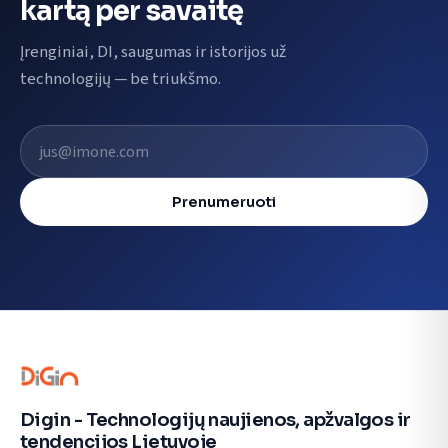
kartą per savaitę
Įrenginiai, DI, saugumas ir istorijos už
technologijų — be triukšmo.
El. pašto adresas
Prenumeruoti
Digin - Technologijų naujienos, apžvalgos ir
tendencijos Lietuvoje