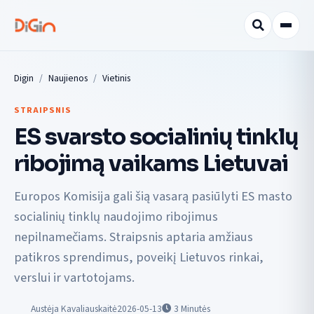
Digin
Naujienos
Vietinis
STRAIPSNIS
ES svarsto socialinių tinklų
ribojimą vaikams Lietuvai
Europos Komisija gali šią vasarą pasiūlyti ES masto
socialinių tinklų naudojimo ribojimus
nepilnamečiams. Straipsnis aptaria amžiaus
patikros sprendimus, poveikį Lietuvos rinkai,
verslui ir vartotojams.
Austėja Kavaliauskaitė
2026-05-13
3
Minutės