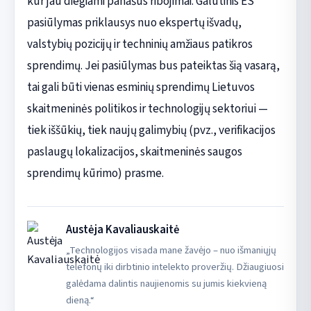
kur jau diegiami panašūs ribojimai. Galutinis ES
pasiūlymas priklausys nuo ekspertų išvadų,
valstybių pozicijų ir techninių amžiaus patikros
sprendimų. Jei pasiūlymas bus pateiktas šią vasarą,
tai gali būti vienas esminių sprendimų Lietuvos
skaitmeninės politikos ir technologijų sektoriui —
tiek iššūkių, tiek naujų galimybių (pvz., verifikacijos
paslaugų lokalizacijos, skaitmeninės saugos
sprendimų kūrimo) prasme.
Austėja Kavaliauskaitė
„Technologijos visada mane žavėjo – nuo išmaniųjų
telefonų iki dirbtinio intelekto proveržių. Džiaugiuosi
galėdama dalintis naujienomis su jumis kiekvieną
dieną.“