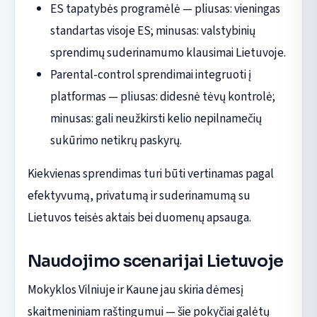
ES tapatybės programėlė — pliusas: vieningas
standartas visoje ES; minusas: valstybinių
sprendimų suderinamumo klausimai Lietuvoje.
Parental-control sprendimai integruoti į
platformas — pliusas: didesnė tėvų kontrolė;
minusas: gali neužkirsti kelio nepilnamečių
sukūrimo netikrų paskyrų.
Kiekvienas sprendimas turi būti vertinamas pagal
efektyvumą, privatumą ir suderinamumą su
Lietuvos teisės aktais bei duomenų apsauga.
Naudojimo scenarijai Lietuvoje
Mokyklos Vilniuje ir Kaune jau skiria dėmesį
skaitmeniniam raštingumui — šie pokyčiai galėtų