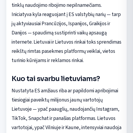
tinklų naudojimo ribojimo nepilnamečiams.
Iniciatyva kyla reaguojant į ES valstybių narių — tarp
jų aktyviausiai Prancūzijos, Ispanijos, Graikijos ir
Danijos — spaudimą sustiprinti vaikų apsaugą
internete. Lietuvai ir Lietuvos rinkai toks sprendimas
reikštų rimtas pasekmes platformų veiklai, vietos
turinio kūrėjams ir reklamos rinkai.
Kuo tai svarbu lietuviams?
Nustatyta ES amžiaus riba ar papildomi apribojimai
tiesiogiai paveiktų milijonus jaunų vartotojų
Lietuvoje — ypač paauglių, naudojančių Instagram,
TikTok, Snapchat ir panašias platformas. Lietuvos
vartotojai, ypač Vilniuje ir Kaune, intensyviai naudoja