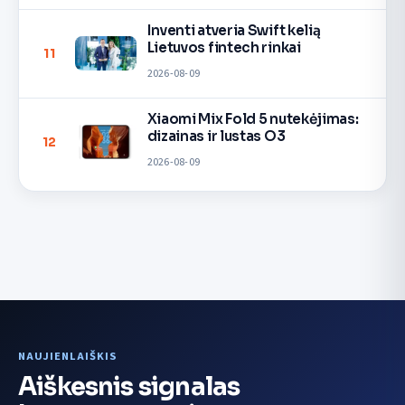
Inventi atveria Swift kelią
Lietuvos fintech rinkai
11
2026-08-09
Xiaomi Mix Fold 5 nutekėjimas:
dizainas ir lustas O3
12
2026-08-09
NAUJIENLAIŠKIS
Aiškesnis signalas