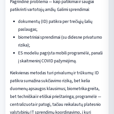
Pagrindinė problema — kaip patikimai ir saugiai
patikrinti vartotojų amžių. Galimi sprendimai:
dokumentų (ID) patikra per trečiųjų šalių
paslaugas;
biometriniai sprendimai (su didesne privatumo
rizika);
ES modeliu pagrįsta mobili programėlė, panaši
į skaitmeninį COVID pažymėjimą.
Kiekvienas metodas turi privalumų ir trūkumų: ID
patikra sumažina sukčiavimo riziką, bet kelia
duomenų apsaugos klausimus; biometrika greita,
bet techniškai ir etiškai prieštaringa; programėlė —
centralizuota ir patogi, tačiau reikalautų platesnio
valstybinių IT sprendimų koordinavimo, į kurį