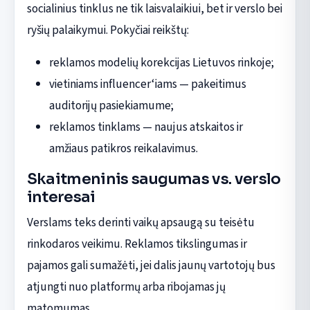
socialinius tinklus ne tik laisvalaikiui, bet ir verslo bei
ryšių palaikymui. Pokyčiai reikštų:
reklamos modelių korekcijas Lietuvos rinkoje;
vietiniams influencer‘iams — pakeitimus
auditorijų pasiekiamume;
reklamos tinklams — naujus atskaitos ir
amžiaus patikros reikalavimus.
Skaitmeninis saugumas vs. verslo
interesai
Verslams teks derinti vaikų apsaugą su teisėtu
rinkodaros veikimu. Reklamos tikslingumas ir
pajamos gali sumažėti, jei dalis jaunų vartotojų bus
atjungti nuo platformų arba ribojamas jų
matomumas.