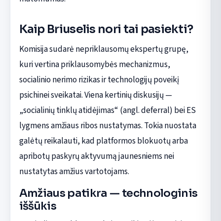
Kaip Briuselis nori tai pasiekti?
Komisija sudarė nepriklausomų ekspertų grupę,
kuri vertina priklausomybės mechanizmus,
socialinio nerimo rizikas ir technologijų poveikį
psichinei sveikatai. Viena kertinių diskusijų —
„socialinių tinklų atidėjimas“ (angl. deferral) bei ES
lygmens amžiaus ribos nustatymas. Tokia nuostata
galėtų reikalauti, kad platformos blokuotų arba
apribotų paskyrų aktyvumą jaunesniems nei
nustatytas amžius vartotojams.
Amžiaus patikra — technologinis
iššūkis