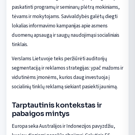
paskatinti programų ir seminarų plėtrą mokiniams,
tėvams ir mokytojams. Savivaldybės galėtų diegti
lokalias informavimo kampanijas apie asmens
duomenų apsaugą ir saugų naudojimąsi socialiniais
tinklais.
Verslams Lietuvoje teks peržiūrėti auditorijų
segmentaciją ir reklamos strategijas: ypač mažoms ir
vidutinėms įmonėms, kurios daug investuoja į
socialinių tinklų reklamą siekiant pasiekti jaunimą.
Tarptautinis kontekstas ir
pabaigos mintys
Europa seka Australijos ir Indonezijos pavyzdžiu,