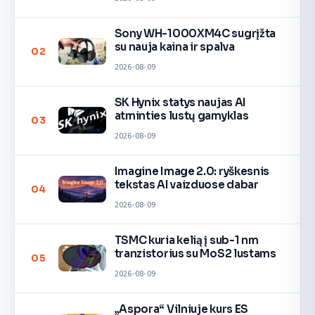
Sony WH-1000XM4C sugrįžta
su nauja kaina ir spalva
02
2026-08-09
SK Hynix statys naujas AI
atminties lustų gamyklas
03
2026-08-09
Imagine Image 2.0: ryškesnis
tekstas AI vaizduose dabar
04
2026-08-09
TSMC kuria kelią į sub-1 nm
tranzistorius su MoS2 lustams
05
2026-08-09
„Aspora“ Vilniuje kurs ES