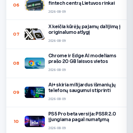
fintech centrą Lietuvos rinkai
06
2026-08-09
X keičia kūrėjų pajamų dalijimą į
originalumo atlygį
07
2026-08-09
Chrome ir Edge AI modeliams
prašo 20 GB laisvos vietos
08
2026-08-09
Ai+ skiria milijardus išmaniųjų
telefonų saugumui stiprinti
09
2026-08-09
PS5 Pro beta versija: PSSR 2.0
įjungiama pagal numatymą
10
2026-08-09