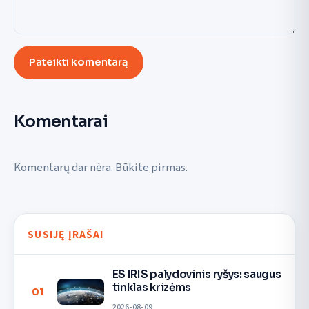
Pateikti komentarą
Komentarai
Komentarų dar nėra. Būkite pirmas.
SUSIJĘ ĮRAŠAI
ES IRIS palydovinis ryšys: saugus
tinklas krizėms
01
2026-08-09