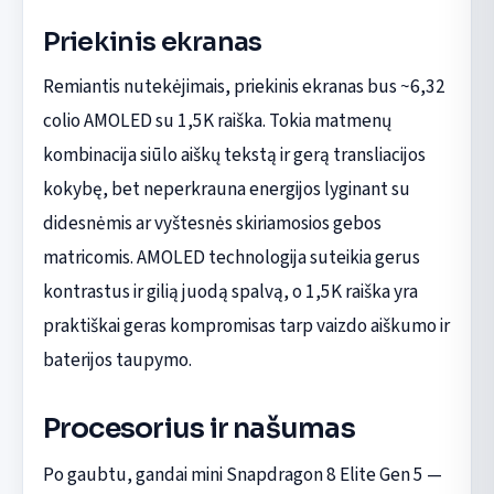
Priekinis ekranas
Remiantis nutekėjimais, priekinis ekranas bus ~6,32
colio AMOLED su 1,5K raiška. Tokia matmenų
kombinacija siūlo aiškų tekstą ir gerą transliacijos
kokybę, bet neperkrauna energijos lyginant su
didesnėmis ar vyštesnės skiriamosios gebos
matricomis. AMOLED technologija suteikia gerus
kontrastus ir gilią juodą spalvą, o 1,5K raiška yra
praktiškai geras kompromisas tarp vaizdo aiškumo ir
baterijos taupymo.
Procesorius ir našumas
Po gaubtu, gandai mini Snapdragon 8 Elite Gen 5 —