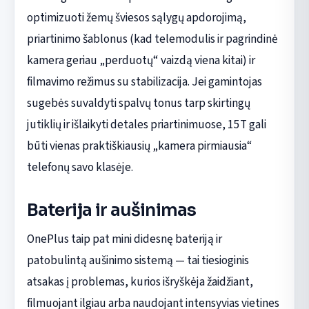
optimizuoti žemų šviesos sąlygų apdorojimą,
priartinimo šablonus (kad telemodulis ir pagrindinė
kamera geriau „perduotų“ vaizdą viena kitai) ir
filmavimo režimus su stabilizacija. Jei gamintojas
sugebės suvaldyti spalvų tonus tarp skirtingų
jutiklių ir išlaikyti detales priartinimuose, 15T gali
būti vienas praktiškiausių „kamera pirmiausia“
telefonų savo klasėje.
Baterija ir aušinimas
OnePlus taip pat mini didesnę bateriją ir
patobulintą aušinimo sistemą — tai tiesioginis
atsakas į problemas, kurios išryškėja žaidžiant,
filmuojant ilgiau arba naudojant intensyvias vietines