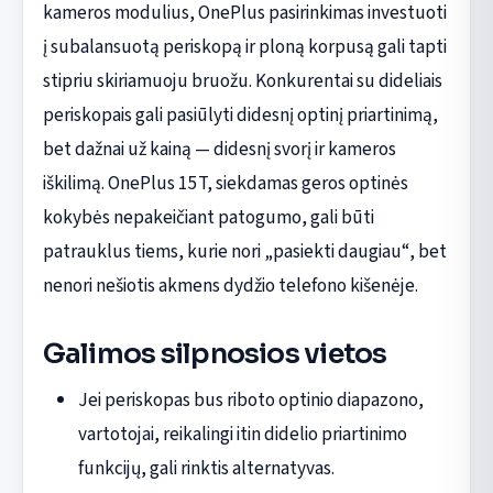
kameros modulius, OnePlus pasirinkimas investuoti
į subalansuotą periskopą ir ploną korpusą gali tapti
stipriu skiriamuoju bruožu. Konkurentai su dideliais
periskopais gali pasiūlyti didesnį optinį priartinimą,
bet dažnai už kainą — didesnį svorį ir kameros
iškilimą. OnePlus 15T, siekdamas geros optinės
kokybės nepakeičiant patogumo, gali būti
patrauklus tiems, kurie nori „pasiekti daugiau“, bet
nenori nešiotis akmens dydžio telefono kišenėje.
Galimos silpnosios vietos
Jei periskopas bus riboto optinio diapazono,
vartotojai, reikalingi itin didelio priartinimo
funkcijų, gali rinktis alternatyvas.