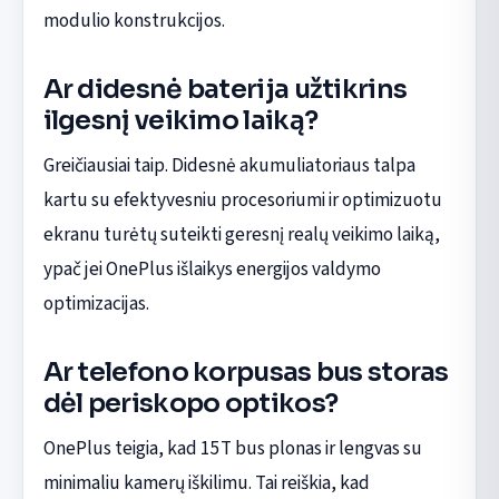
modulio konstrukcijos.
Ar didesnė baterija užtikrins
ilgesnį veikimo laiką?
Greičiausiai taip. Didesnė akumuliatoriaus talpa
kartu su efektyvesniu procesoriumi ir optimizuotu
ekranu turėtų suteikti geresnį realų veikimo laiką,
ypač jei OnePlus išlaikys energijos valdymo
optimizacijas.
Ar telefono korpusas bus storas
dėl periskopo optikos?
OnePlus teigia, kad 15T bus plonas ir lengvas su
minimaliu kamerų iškilimu. Tai reiškia, kad