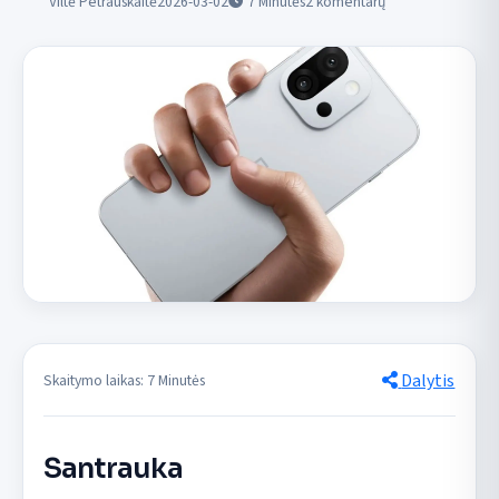
Viltė Petrauskaitė
2026-03-02
7
Minutės
2 komentarų
Dalytis
Skaitymo laikas: 7 Minutės
Santrauka