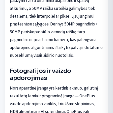
pasižymi tvirtu dinaminio diapazono ir spalvų
atkūrimu, o 50MP raiška suteikia galimybes tiek
detalėms, tiek interpolei ar pikselių sujungimui
prastesnėse sąlygose. Derinys 50MP pagrindinis +
50MP periskopas siūlo vienodą raišką tarp
pagrindinių ir priartinimo kamerų, kas palengvina
apdorojimo algoritmams išlaikyti spalvų ir detalumo
nuoseklumą visais židinio nuotoliais.
Fotografijos ir vaizdo
apdorojimas
Nors aparatinė įranga yra kertinis akmuo, galutinį
rezultatą lemia ir programinė įranga — OnePlus
vaizdo apdorojimo variklis, triukšmo slopinimas,
HDR algoritmai ir AI sprendimai. OnePlus gali