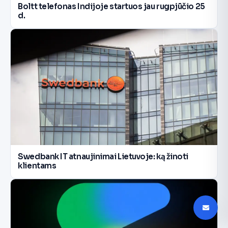
Boltt telefonas Indijoje startuos jau rugpjūčio 25
d.
Swedbank IT atnaujinimai Lietuvoje: ką žinoti
klientams