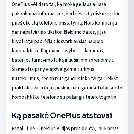
OnePlus vėl daro tai, ką moka geriausiai: laša
pakankamai informacijos, kad užvestų diskusiją dar
prieš oficialų telefono pristatymą. Nors kompanija
dar nepatvirtino tikslios išleidimo datos, ji jau
kryptingai pabrėžia tris svarbiausias naujojo
kompaktiško flagmano savybes — kameras,
baterijos tarnavimo laiką ir aušinimo sprendimus.
Šiame straipsnyje apžvelgsime turimus
nutekėjimus, techninius gandus ir ką tai gali reikšti
praktiškai vartotojui, ieškančiam gerai subalansuoto
kompaktiško telefono su pažangia telefotografija.
Ką pasakė OnePlus atstovai
Pagal Li Jie, OnePlus Kinijos prezidentą, laukiamas