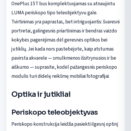
OnePlus 15T bus komplektuojamas su atnaujintu
LUMA periskopo tipo teleobjektyvu gale.
Tvirtinimas yra paprastas, bet intriguojantis: švaresni
portretai, galingesnis priartinimas ir bendras vaizdo
kokybės pagerėjimas dėl geresnės optikos bei
jutiklių. Jei kada nors pastebėjote, kaip atstumas
pavirsta akvarele — smulkmenos išsitrynusios ir be
aiškumo — suprasite, kodėl pažangesnis periskopo
modulis turi didelę reikšmę mobiliai fotografijai.
Optika ir jutikliai
Periskopo teleobjektyvas
Periskopo konstrukcija leidžia pasiekti ilgesnį optinį