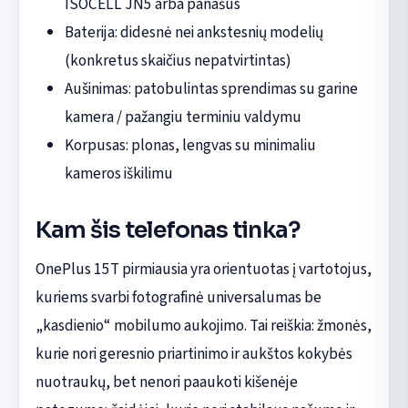
ISOCELL JN5 arba panašus
Baterija: didesnė nei ankstesnių modelių
(konkretus skaičius nepatvirtintas)
Aušinimas: patobulintas sprendimas su garine
kamera / pažangiu terminiu valdymu
Korpusas: plonas, lengvas su minimaliu
kameros iškilimu
Kam šis telefonas tinka?
OnePlus 15T pirmiausia yra orientuotas į vartotojus,
kuriems svarbi fotografinė universalumas be
„kasdienio“ mobilumo aukojimo. Tai reiškia: žmonės,
kurie nori geresnio priartinimo ir aukštos kokybės
nuotraukų, bet nenori paaukoti kišenėje