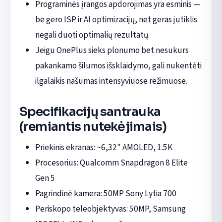
Programinės įrangos apdorojimas yra esminis —
be gero ISP ir AI optimizacijų, net geras jutiklis
negali duoti optimalių rezultatų.
Jeigu OnePlus sieks plonumo bet nesukurs
pakankamo šilumos išsklaidymo, gali nukentėti
ilgalaikis našumas intensyviuose režimuose.
Specifikacijų santrauka
(remiantis nutekėjimais)
Priekinis ekranas: ~6,32" AMOLED, 1.5K
Procesorius: Qualcomm Snapdragon 8 Elite
Gen 5
Pagrindinė kamera: 50MP Sony Lytia 700
Periskopo teleobjektyvas: 50MP, Samsung