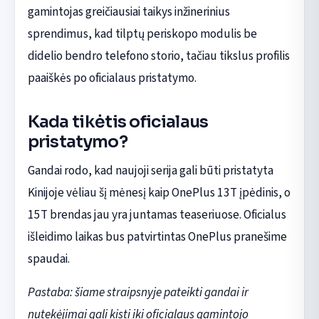
gamintojas greičiausiai taikys inžinerinius
sprendimus, kad tilptų periskopo modulis be
didelio bendro telefono storio, tačiau tikslus profilis
paaiškės po oficialaus pristatymo.
Kada tikėtis oficialaus
pristatymo?
Gandai rodo, kad naujoji serija gali būti pristatyta
Kinijoje vėliau šį mėnesį kaip OnePlus 13T įpėdinis, o
15T brendas jau yra juntamas teaseriuose. Oficialus
išleidimo laikas bus patvirtintas OnePlus pranešime
spaudai.
Pastaba: šiame straipsnyje pateikti gandai ir
nutekėjimai gali kisti iki oficialaus gamintojo