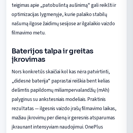
teigimas apie „patobulintą aušinimą“ gali reikšti ir
optimizacijas lygmenyje, kurie palaiko stabilų
našumą ilgose žaidimų sesijose ar ilgalaikio vaizdo
filmavimo metu.
Baterijos talpa ir greitas
įkrovimas
Nors konkretūs skaičiai kol kas nėra patvirtinti,
„didesnė baterija“ paprastai reiškia bent kelias
dešimtis papildomų miliampervalandžių (mAh)
palyginus su ankstesniais modeliais. Praktinis
rezultatas — ilgesnis vaizdo įrašų filmavimo laikas,
mažiau įkrovimų per dieną ir geresnis atsparumas
įkraunant intensyviam naudojimui. OnePlus