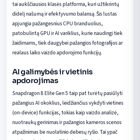
tai aukščiausios klasės platforma, kuri užtikrintų
didelį našumą ir efektyvumo balansą. Šis lustas
apjungia pažangesnius CPU branduolius,
patobulintą GPU ir AI variklius, kurie naudingi tiek
žaidimams, tiek daugybei pažangios fotografijos ar
realaus laiko vaizdo apdorojimo funkcijų.
AI galimybės ir vietinis
apdorojimas
Snapdragon 8 Elite Gen 5 taip pat turėtų pasiūlyti
pažangius AI okoklius, leidžiančius vykdyti vietines
(on-device) funkcijas, tokias kaip vaizdo analizė,
nuotraukų gerinimas ir pažangios kameros scenos
atpažinimas be nuolatinio debesų ryšio. Tai ypač