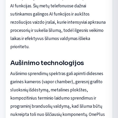
AI funkcijas. Šių metų telefonuose dažnai
sutinkamos galingos AI funkcijos ir aukštos
rezoliucijos vaizdo įrašai, kurie intensyviai apkrauna
procesorių ir sukelia šilumą, todėl ilgesnis veikimo
laikas ir efektyvus šilumos valdymas išlieka
prioritetu.
Aušinimo technologijos
Aušinimo sprendimų spektras gali apimti didesnes
garinės kameros (vapor chamber), geresnį grafito
sluoksnių išdėstymą, metalines plokštes,
kompozitinius terminio laidumo sprendimus ir
programinį branduolių valdymą, kad šiluma būtų
nukreipta toli nuo šilčiausių komponentų. OnePlus