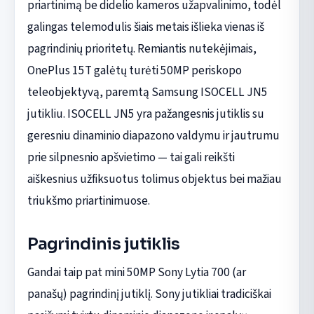
priartinimą be didelio kameros užapvalinimo, todėl
galingas telemodulis šiais metais išlieka vienas iš
pagrindinių prioritetų. Remiantis nutekėjimais,
OnePlus 15T galėtų turėti 50MP periskopo
teleobjektyvą, paremtą Samsung ISOCELL JN5
jutikliu. ISOCELL JN5 yra pažangesnis jutiklis su
geresniu dinaminio diapazono valdymu ir jautrumu
prie silpnesnio apšvietimo — tai gali reikšti
aiškesnius užfiksuotus tolimus objektus bei mažiau
triukšmo priartinimuose.
Pagrindinis jutiklis
Gandai taip pat mini 50MP Sony Lytia 700 (ar
panašų) pagrindinį jutiklį. Sony jutikliai tradiciškai