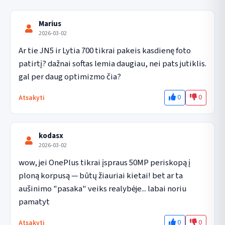
Marius
2026-03-02
Ar tie JN5 ir Lytia 700 tikrai pakeis kasdienę foto 
patirtį? dažnai softas lemia daugiau, nei pats jutiklis. 
gal per daug optimizmo čia?
0
0
Atsakyti
kodasx
2026-03-02
wow, jei OnePlus tikrai įspraus 50MP periskopą į 
ploną korpusą — būtų žiauriai kietai! bet ar ta 
aušinimo "pasaka" veiks realybėje... labai noriu 
pamatyt
0
0
Atsakyti