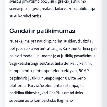
svarbu privatumo požiūriu ir greičio jautrumo
scenarijuose (pvz., realaus laiko vaizdo stabilizacija
su AI korekcijomis).
Gandai ir patikimumas
Nutekėjimai yra naudingi norint susidaryti vaizdą,
bet juos reikia vertinti atsargiai. Kai kurie šaltiniai gali
painioti modelių numeraciją ar jutiklių pavadinimus.
Visgi keli skirtingi leak'ai sutinka dėl kelių kertinių
komponentų: periskopo teleobjektyvas, 50MP
pagrindinis jutiklis ir Snapdragon 8 Elite Gen 5
platforma. Kai visi šie elementai sutampa, tai
padidina tikimybę, kad OnePlus rimtai sieks
subalansuoto kompaktiško flagmano.