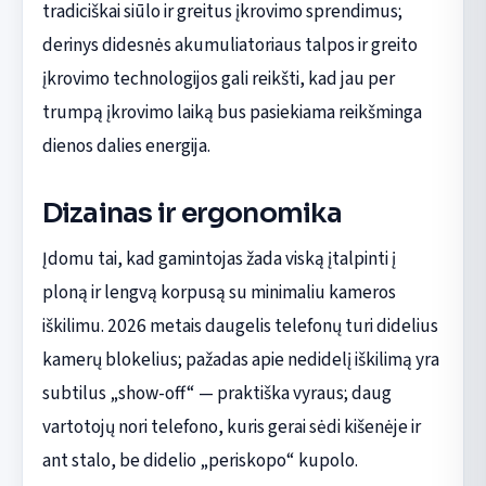
tradiciškai siūlo ir greitus įkrovimo sprendimus;
derinys didesnės akumuliatoriaus talpos ir greito
įkrovimo technologijos gali reikšti, kad jau per
trumpą įkrovimo laiką bus pasiekiama reikšminga
dienos dalies energija.
Dizainas ir ergonomika
Įdomu tai, kad gamintojas žada viską įtalpinti į
ploną ir lengvą korpusą su minimaliu kameros
iškilimu. 2026 metais daugelis telefonų turi didelius
kamerų blokelius; pažadas apie nedidelį iškilimą yra
subtilus „show-off“ — praktiška vyraus; daug
vartotojų nori telefono, kuris gerai sėdi kišenėje ir
ant stalo, be didelio „periskopo“ kupolo.