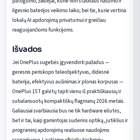
patogumo; žaidėjai, kurie nori stabilaus našumo ir
ilgesnio baterijos veikimo laiko; bei tie, kurie vertina
lokalų AI apdorojimą privatumui ir greičiau
reaguojančioms funkcijoms.
Išvados
Jei OnePlus sugebės įgyvendinti pažadus —
geresnis periskopo teleobjektyvas, didesnė
baterija, efektyvus aušinimas ir plonas korpusas —
OnePlus 15T galėtų tapti vienu iš praktiškiausių ir
subalansuotų kompaktiškų flagmanų 2026 metais.
Galiausiai svarbiausia bus ne tik hardware eilutės,
bet ir tai, kaip gamintojas suderins optiką, jutiklius ir
programinį apdorojimą realiuose naudojimo
scenarijuose. Laukiame oficialių techninių