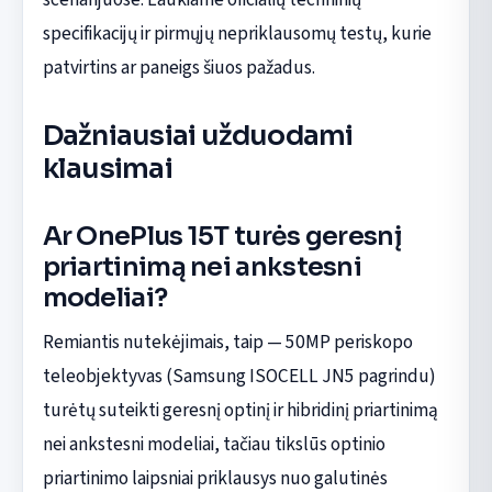
specifikacijų ir pirmųjų nepriklausomų testų, kurie
patvirtins ar paneigs šiuos pažadus.
Dažniausiai užduodami
klausimai
Ar OnePlus 15T turės geresnį
priartinimą nei ankstesni
modeliai?
Remiantis nutekėjimais, taip — 50MP periskopo
teleobjektyvas (Samsung ISOCELL JN5 pagrindu)
turėtų suteikti geresnį optinį ir hibridinį priartinimą
nei ankstesni modeliai, tačiau tikslūs optinio
priartinimo laipsniai priklausys nuo galutinės