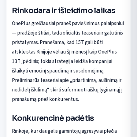
Rinkodara ir išleidimo laikas
OnePlus greičiausiai praneš paviešinimus palaipsniui
— pradžioje štiliai, tada oficialūs teaseriai ir galutinis
pristatymas. Pranešama, kad 15T gali būti
atskleistas Kinijoje vėliau šį mėnesį kaip OnePlus
13T įpėdinis; tokia strategija leidžia kompanijai
išlaikyti emocinį spaudimą ir susidomėjimą.
Preliminarūs teaseriai apie „priartinimą, aušinimą ir
nedidelį iškilimą“ skirti suformuoti aiškų lyginamąjį
pranašumą prieš konkurentus.
Konkurencinė padėtis
Rinkoje, kur daugelis gamintojų agresyviai plečia