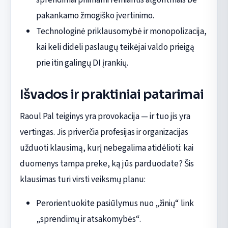
pakankamo žmogiško įvertinimo.
Technologinė priklausomybė ir monopolizacija,
kai keli dideli paslaugų teikėjai valdo prieigą
prie itin galingų DI įrankių.
Išvados ir praktiniai patarimai
Raoul Pal teiginys yra provokacija — ir tuo jis yra
vertingas. Jis priverčia profesijas ir organizacijas
užduoti klausimą, kurį nebegalima atidėlioti: kai
duomenys tampa preke, ką jūs parduodate? Šis
klausimas turi virsti veiksmų planu:
Perorientuokite pasiūlymus nuo „žinių“ link
„sprendimų ir atsakomybės“.