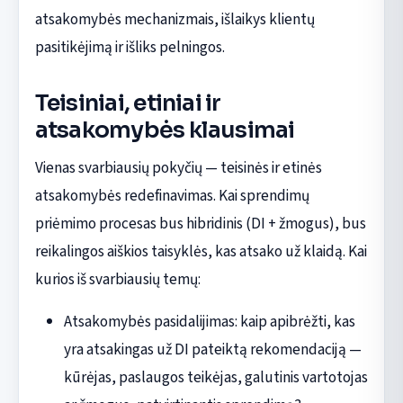
atsakomybės mechanizmais, išlaikys klientų
pasitikėjimą ir išliks pelningos.
Teisiniai, etiniai ir
atsakomybės klausimai
Vienas svarbiausių pokyčių — teisinės ir etinės
atsakomybės redefinavimas. Kai sprendimų
priėmimo procesas bus hibridinis (DI + žmogus), bus
reikalingos aiškios taisyklės, kas atsako už klaidą. Kai
kurios iš svarbiausių temų:
Atsakomybės pasidalijimas: kaip apibrėžti, kas
yra atsakingas už DI pateiktą rekomendaciją —
kūrėjas, paslaugos teikėjas, galutinis vartotojas