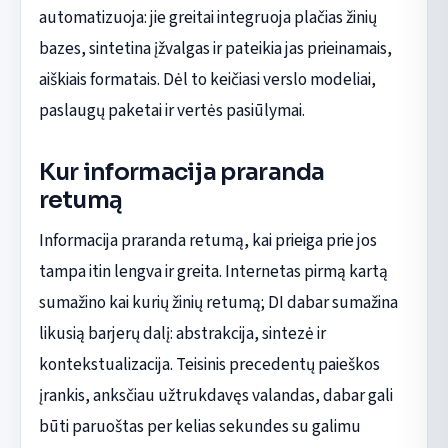
automatizuoja: jie greitai integruoja plačias žinių
bazes, sintetina įžvalgas ir pateikia jas prieinamais,
aiškiais formatais. Dėl to keičiasi verslo modeliai,
paslaugų paketai ir vertės pasiūlymai.
Kur informacija praranda
retumą
Informacija praranda retumą, kai prieiga prie jos
tampa itin lengva ir greita. Internetas pirmą kartą
sumažino kai kurių žinių retumą; DI dabar sumažina
likusią barjerų dalį: abstrakcija, sintezė ir
kontekstualizacija. Teisinis precedentų paieškos
įrankis, anksčiau užtrukdavęs valandas, dabar gali
būti paruoštas per kelias sekundes su galimu