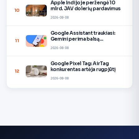
Apple Indijoje peržengė 10
mlrd. JAV dolerių pardavimus
10
2026-08-08
Google Assistant traukiasi:
Gemini perima balsą
11
įrenginiuose
2026-08-08
Google Pixel Tag: AirTag
konkurentas artėja rugpjūtį
12
2026-08-08