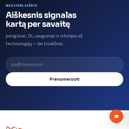
NAUJIENLAIŠKIS
Aiškesnis signalas
kartą per savaitę
Įrenginiai, DI, saugumas ir istorijos už
technologijų — be triukšmo.
El. pašto adresas
Prenumeruoti