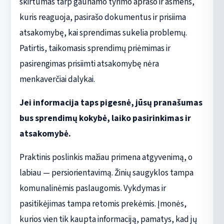
skirtumas tarp gaunamo tyrimo aprašo ir asmens,
kuris reaguoja, pasirašo dokumentus ir prisiima
atsakomybę, kai sprendimas sukelia problemų.
Patirtis, taikomasis sprendimų priėmimas ir
pasirengimas prisiimti atsakomybę nėra
menkaverčiai dalykai.
Jei informacija taps pigesnė, jūsų pranašumas
bus sprendimų kokybė, laiko pasirinkimas ir
atsakomybė.
Praktinis poslinkis mažiau primena atgyvenimą, o
labiau — persiorientavimą. Žinių saugyklos tampa
komunalinėmis paslaugomis. Vykdymas ir
pasitikėjimas tampa retomis prekėmis. Įmonės,
kurios vien tik kaupta informaciją, pamatys, kad jų