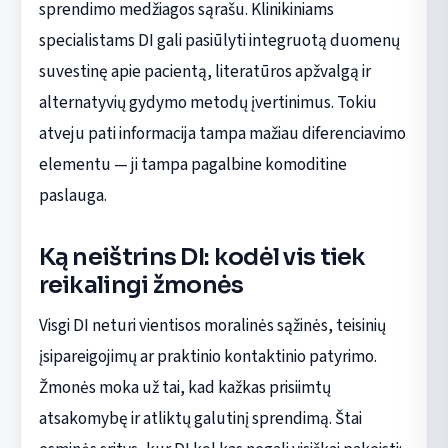
sprendimo medžiagos sąrašu. Klinikiniams
specialistams DI gali pasiūlyti integruotą duomenų
suvestinę apie pacientą, literatūros apžvalgą ir
alternatyvių gydymo metodų įvertinimus. Tokiu
atveju pati informacija tampa mažiau diferenciavimo
elementu — ji tampa pagalbine komoditine
paslauga.
Ką neištrins DI: kodėl vis tiek
reikalingi žmonės
Visgi DI neturi vientisos moralinės sąžinės, teisinių
įsipareigojimų ar praktinio kontaktinio patyrimo.
Žmonės moka už tai, kad kažkas prisiimtų
atsakomybę ir atliktų galutinį sprendimą. Štai