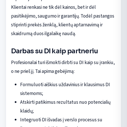
Klientai renkasi ne tik dėl kainos, bet ir dėl
pasitikėjimo, saugumo ir garantijų. Todėl pastangos
stiprinti prekės ženklą, klientų aptarnavimą ir
skaidrumą duos ilgalaikę naudą.
Darbas su DI kaip partneriu
Profesionalai turi išmokti dirbti su DI kaip su įrankiu,
o ne prieš jį. Tai apima gebėjimą:
Formuluoti aiškius uždavinius ir klausimus DI
sistemoms;
Atskirti patikimus rezultatus nuo potencialių
klaidų;
Integruoti DI išvadas į verslo procesus su