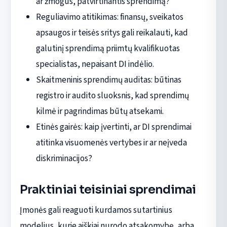
ar žmogus, patvirtinantis sprendimą?
Reguliavimo atitikimas: finansų, sveikatos
apsaugos ir teisės sritys gali reikalauti, kad
galutinį sprendimą priimtų kvalifikuotas
specialistas, nepaisant DI indėlio.
Skaitmeninis sprendimų auditas: būtinas
registro ir audito sluoksnis, kad sprendimų
kilmė ir pagrindimas būtų atsekami.
Etinės gairės: kaip įvertinti, ar DI sprendimai
atitinka visuomenės vertybes ir ar neįveda
diskriminacijos?
Praktiniai teisiniai sprendimai
Įmonės gali reaguoti kurdamos sutartinius
modelius, kurie aiškiai nurodo atsakomybę, arba