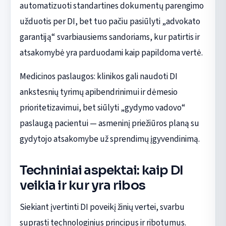
automatizuoti standartines dokumentų parengimo
užduotis per DI, bet tuo pačiu pasiūlyti „advokato
garantiją“ svarbiausiems sandoriams, kur patirtis ir
atsakomybė yra parduodami kaip papildoma vertė.
Medicinos paslaugos: klinikos gali naudoti DI
ankstesnių tyrimų apibendrinimui ir dėmesio
prioritetizavimui, bet siūlyti „gydymo vadovo“
paslaugą pacientui — asmeninį priežiūros planą su
gydytojo atsakomybe už sprendimų įgyvendinimą.
Techniniai aspektai: kaip DI
veikia ir kur yra ribos
Siekiant įvertinti DI poveikį žinių vertei, svarbu
suprasti technologinius principus ir ribotumus.