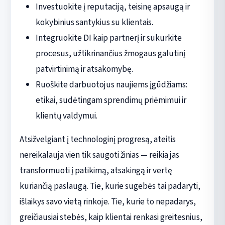
Investuokite į reputaciją, teisinę apsaugą ir
kokybinius santykius su klientais.
Integruokite DI kaip partnerį ir sukurkite
procesus, užtikrinančius žmogaus galutinį
patvirtinimą ir atsakomybę.
Ruoškite darbuotojus naujiems įgūdžiams:
etikai, sudėtingam sprendimų priėmimui ir
klientų valdymui.
Atsižvelgiant į technologinį progresą, ateitis
nereikalauja vien tik saugoti žinias — reikia jas
transformuoti į patikimą, atsakingą ir vertę
kuriančią paslaugą. Tie, kurie sugebės tai padaryti,
išlaikys savo vietą rinkoje. Tie, kurie to nepadarys,
greičiausiai stebės, kaip klientai renkasi greitesnius,