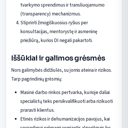
tvarkymo sprendimus ir transliuojamumo
(transparency) mechanizmus.
Stiprinti žmogiškuosius ryšius per
konsultacijas, mentorystę ir asmeninę
priežiūrą, kurios DI negali pakartoti.
Iššūkiai ir galimos grėsmės
Nors galimybės didžiulės, su jomis ateina ir rizikos.
Tarp pagrindinių grėsmių:
Masinė darbo rinkos pertvarka, kurioje daliai
specialistų teks persikvalifikuoti arba rizikuoti
prarasti klientus.
Etinės rizikos ir dehumanizacijos pavojus, kai
sprendimai priimami remiantis algoritmais be