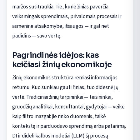
maržos susitraukia. Tie, kurie žinias paverčia
veiksmingais sprendimais, privalomais procesais ir
asmenine atsakomybe, išsaugos — ir gal net
padidins — savo vertę.
Pagrindinės idėjos: kas
keičiasi žinių ekonomikoje
Žinių ekonomikos struktūra remiasi informacijos
retumu. Kuo sunkiau gauti žinias, tuo didesnė jų
vertė. Tradiciniai žinių tarpininkai — teisininkai,
gruodžių analitikai, konsultantai, gydytojai — veikė
kaip filtro mazgai: jie rinko duomenis, taikė
kontekstą ir parduodavo sprendimą arba patarimą.
DI ir dideli kalbos modeliai (LLM) šį procesą