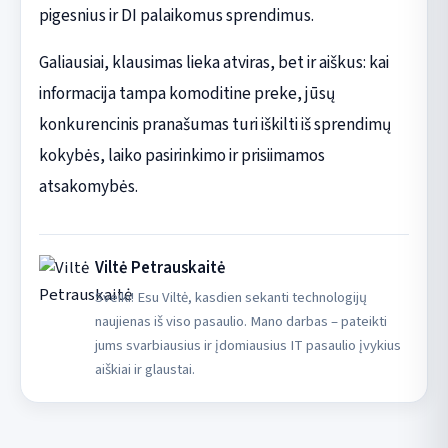
pigesnius ir DI palaikomus sprendimus.
Galiausiai, klausimas lieka atviras, bet ir aiškus: kai
informacija tampa komoditine preke, jūsų
konkurencinis pranašumas turi iškilti iš sprendimų
kokybės, laiko pasirinkimo ir prisiimamos
atsakomybės.
Viltė Petrauskaitė
Sveiki! Esu Viltė, kasdien sekanti technologijų
naujienas iš viso pasaulio. Mano darbas – pateikti
jums svarbiausius ir įdomiausius IT pasaulio įvykius
aiškiai ir glaustai.