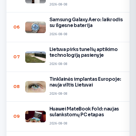
2026-08-08
Samsung Galaxy Aero: laikrodis
su ilgesne baterija
06
2026-08-08
Lietuva pirks tunelių aptikimo
technologiją pasienyje
07
2026-08-08
Tinklainės implantas Europoje:
nauja viltis Lietuvai
08
2026-08-08
Huawei MateBook Fold: naujas
sulankstomų PC etapas
09
2026-08-08