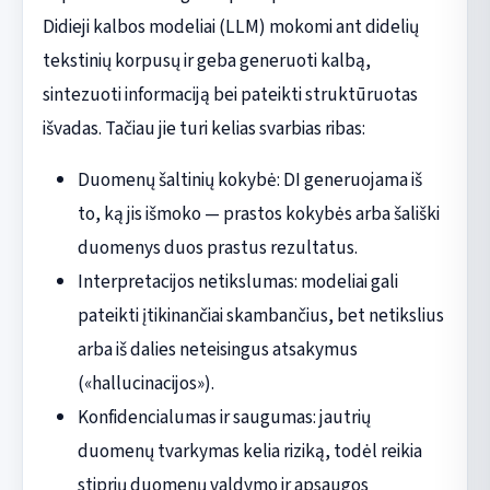
Didieji kalbos modeliai (LLM) mokomi ant didelių
tekstinių korpusų ir geba generuoti kalbą,
sintezuoti informaciją bei pateikti struktūruotas
išvadas. Tačiau jie turi kelias svarbias ribas:
Duomenų šaltinių kokybė: DI generuojama iš
to, ką jis išmoko — prastos kokybės arba šališki
duomenys duos prastus rezultatus.
Interpretacijos netikslumas: modeliai gali
pateikti įtikinančiai skambančius, bet netikslius
arba iš dalies neteisingus atsakymus
(«hallucinacijos»).
Konfidencialumas ir saugumas: jautrių
duomenų tvarkymas kelia riziką, todėl reikia
stiprių duomenų valdymo ir apsaugos