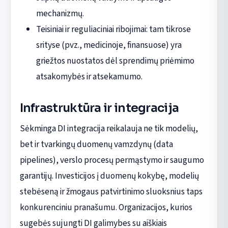
mechanizmų.
Teisiniai ir reguliaciniai ribojimai: tam tikrose
srityse (pvz., medicinoje, finansuose) yra
griežtos nuostatos dėl sprendimų priėmimo
atsakomybės ir atsekamumo.
Infrastruktūra ir integracija
Sėkminga DI integracija reikalauja ne tik modelių,
bet ir tvarkingų duomenų vamzdynų (data
pipelines), verslo procesų permąstymo ir saugumo
garantijų. Investicijos į duomenų kokybę, modelių
stebėseną ir žmogaus patvirtinimo sluoksnius taps
konkurenciniu pranašumu. Organizacijos, kurios
sugebės sujungti DI galimybes su aiškiais