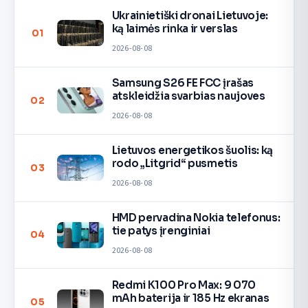
Ukrainietiški dronai Lietuvoje:
ką laimės rinka ir verslas
01
2026-08-08
Samsung S26 FE FCC įrašas
atskleidžia svarbias naujoves
02
2026-08-08
Lietuvos energetikos šuolis: ką
rodo „Litgrid“ pusmetis
03
2026-08-08
HMD pervadina Nokia telefonus:
tie patys įrenginiai
04
2026-08-08
Redmi K100 Pro Max: 9 070
mAh baterija ir 185 Hz ekranas
05