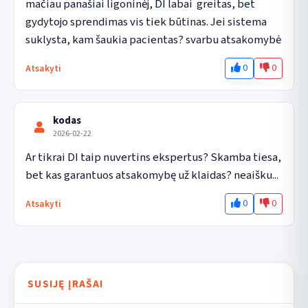
mačiau panašiai ligoninėj, DI labai  greitas, bet 
gydytojo sprendimas vis tiek būtinas. Jei sistema 
suklysta, kam šaukia pacientas? svarbu atsakomybė
0
0
Atsakyti
kodas
2026-02-22
Ar tikrai DI taip nuvertins ekspertus? Skamba tiesa, 
bet kas garantuos atsakomybę už klaidas? neaišku...
0
0
Atsakyti
SUSIJĘ ĮRAŠAI