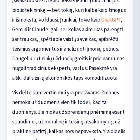
Įsivaizduokite DI kaip neišsenkančią informacijos
bibliotekininkę — bet tokią, kuri kalba kaip žmogus
ir išmoksta, ko klausi. Įrankiai, tokie kaip
ChatGPT
,
Gemini ir Claude, gali per kelias akimirkas parengti
santraukas, įspėti apie vaistų sąveikas, apibrėžti
teisinius argumentus ir analizuoti įmonių pelnus.
Daugeliu rutininių užduočių greitis ir prieinamumas
nugali tradicinius ekspertų vartus. Pasekmė yra
aiški: dalis žinių ekonomikos taps komoditizuota.
Vis dėlto šiam vertinimui yra priešsvaras. Žmonės
nemoka už duomenis vien tik todėl, kad tai
duomenys. Jie moka už sprendimų priėmimą esant
spaudimui, už moralinę ir teisinę atsakomybę, už
praktinę patirtį, kai kas nors nepavyksta. Yra didelis