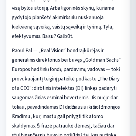
visą bylos istoriją. Arba ligoninės skyrių, kuriame
gydytojo planšetė akimirksniu nuskenuoja
kiekvieną sąveiką, vaistų sąveiką ir tyrimą. Tyla,
efektyvumas. Baisu? Galbūt.
Raoul Pal — „Real Vision“ bendraįkūrėjas ir
generalinis direktorius bei buvęs „Goldman Sachs“
Europos hedžinių fondų pardavimų vadovas — tokį
provokuojantį teiginį pateikė podkaste „The Diary
of a CEO“: dirbtinis intelektas (DI) linkęs padaryti
saugomas žinias esminai bevertėmis. Jis nuėjo dar
toliau, pavadindamas DI didžiausiu iki šiol žmonijos
išradimu, kurį mastu gali prilygti tik atomo
skaldymas. Ši frazė patraukė dėmesį, tačiau dar
stulbinančesnis buvo jo požiūris į tai, kas nutinka,