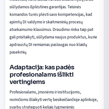
siūlydamos išplėstines garantijas. Teisinės
komandos turės plėsti savo kompetencijas, kad
apimtų DI valdymo ir skaitmeninių procesų
atsekamumo klausimus. Draudimo rinka taip pat
gali prisitaikyti, siūlydama naujus produktus, kurie
apdraustų DI remiamas paslaugas nuo klaidų
pasekmių.
Adaptacija: kas padės
profesionalams išlikti
vertingiems
Profesionalams, įmonėms ir institucijoms,
norinčioms išlaikyti vertę besikeičiančioje aplinkoje,
svarbu strateguoti keliais lygmenimis: