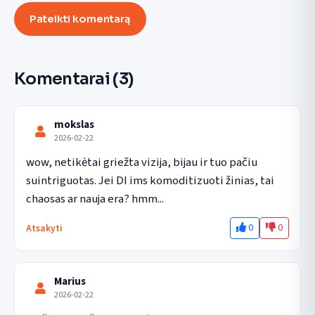
Pateikti komentarą
Komentarai
(3)
mokslas
2026-02-22
wow, netikėtai griežta vizija, bijau ir tuo pačiu 
suintriguotas. Jei DI ims komoditizuoti žinias, tai 
chaosas ar nauja era? hmm...
0
0
Atsakyti
Marius
2026-02-22