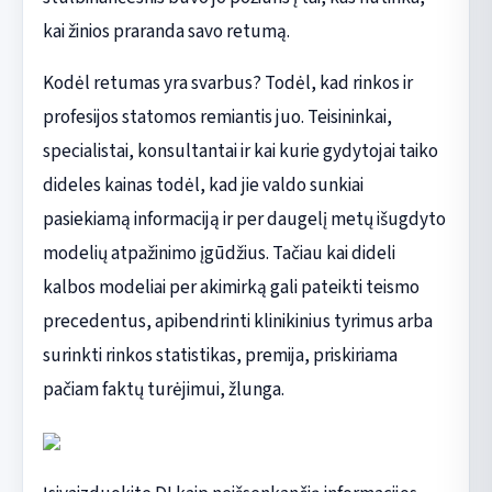
kai žinios praranda savo retumą.
Kodėl retumas yra svarbus? Todėl, kad rinkos ir
profesijos statomos remiantis juo. Teisininkai,
specialistai, konsultantai ir kai kurie gydytojai taiko
dideles kainas todėl, kad jie valdo sunkiai
pasiekiamą informaciją ir per daugelį metų išugdyto
modelių atpažinimo įgūdžius. Tačiau kai dideli
kalbos modeliai per akimirką gali pateikti teismo
precedentus, apibendrinti klinikinius tyrimus arba
surinkti rinkos statistikas, premija, priskiriama
pačiam faktų turėjimui, žlunga.