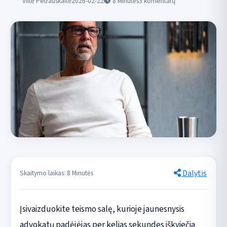
Viltė Petrauskaitė
2026-02-22
8
Minutės
3 komentarų
Dalytis
Skaitymo laikas: 8 Minutės
Įsivaizduokite teismo salę, kurioje jaunesnysis
advokatų padėjėjas per kelias sekundes iškviečia