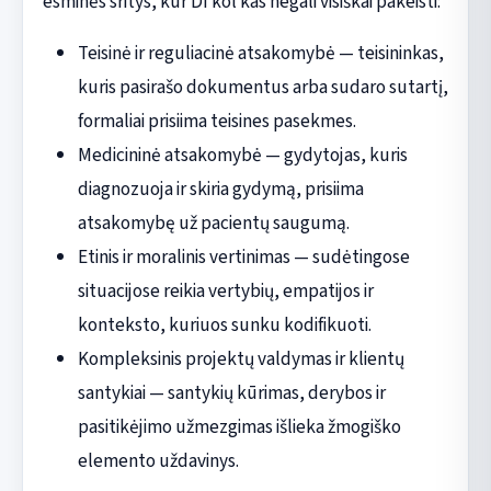
esminės sritys, kur DI kol kas negali visiškai pakeisti:
Teisinė ir reguliacinė atsakomybė — teisininkas,
kuris pasirašo dokumentus arba sudaro sutartį,
formaliai prisiima teisines pasekmes.
Medicininė atsakomybė — gydytojas, kuris
diagnozuoja ir skiria gydymą, prisiima
atsakomybę už pacientų saugumą.
Etinis ir moralinis vertinimas — sudėtingose
situacijose reikia vertybių, empatijos ir
konteksto, kuriuos sunku kodifikuoti.
Kompleksinis projektų valdymas ir klientų
santykiai — santykių kūrimas, derybos ir
pasitikėjimo užmezgimas išlieka žmogiško
elemento uždavinys.