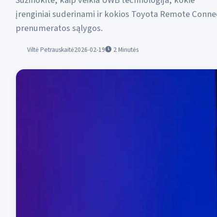
Sužinokite, kaip veikia UWB technologija, kokie
įrenginiai suderinami ir kokios Toyota Remote Conne
prenumeratos sąlygos.
Viltė Petrauskaitė
2026-02-19
2
Minutės