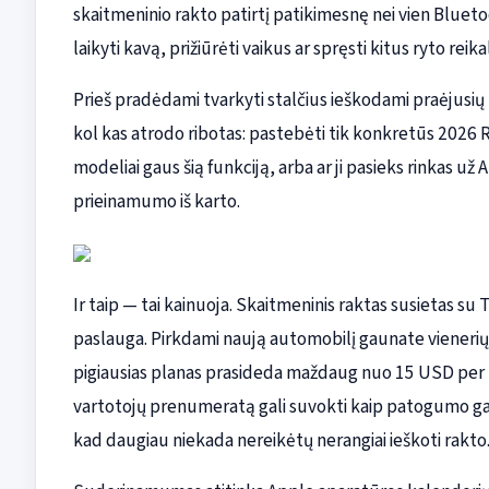
skaitmeninio rakto patirtį patikimesnę nei vien Bluetoo
laikyti kavą, prižiūrėti vaikus ar spręsti kitus ryto reika
Prieš pradėdami tvarkyti stalčius ieškodami praėjusių
kol kas atrodo ribotas: pastebėti tik konkretūs 2026 R
modeliai gaus šią funkciją, arba ar ji pasieks rinkas už
prieinamumo iš karto.
Ir taip — tai kainuoja. Skaitmeninis raktas susietas
paslauga. Pirkdami naują automobilį gaunate vieneri
pigiausias planas prasideda maždaug nuo 15 USD per 
vartotojų prenumeratą gali suvokti kaip patogumo ga
kad daugiau niekada nereikėtų nerangiai ieškoti rakto