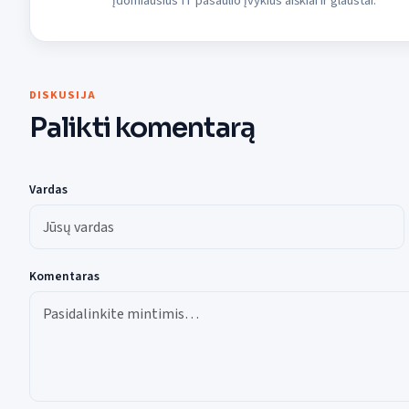
įdomiausius IT pasaulio įvykius aiškiai ir glaustai.
DISKUSIJA
Palikti komentarą
Vardas
Komentaras