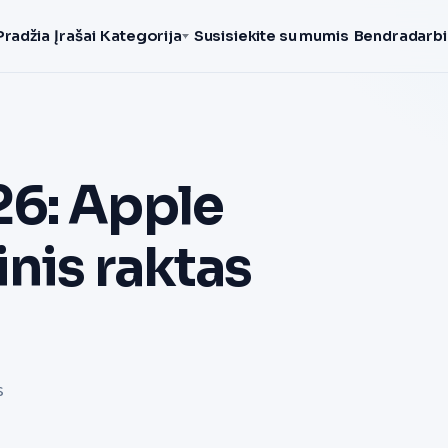
Pradžia
Įrašai
Kategorija
Susisiekite su mumis
Bendradarbi
26: Apple
nis raktas
s