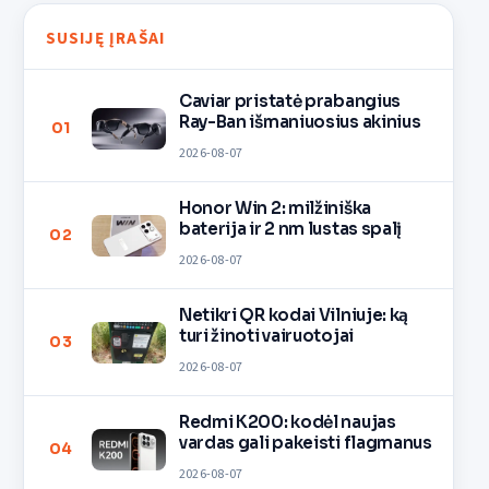
SUSIJĘ ĮRAŠAI
Caviar pristatė prabangius
Ray-Ban išmaniuosius akinius
01
2026-08-07
Honor Win 2: milžiniška
baterija ir 2 nm lustas spalį
02
2026-08-07
Netikri QR kodai Vilniuje: ką
turi žinoti vairuotojai
03
2026-08-07
Redmi K200: kodėl naujas
vardas gali pakeisti flagmanus
04
2026-08-07