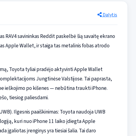
Dalytis
as RAV4 savininkas Reddit paskelbė šią savaitę ekrano
 Apple Wallet, ir staiga tas metalinis fobas atrodo
ą, Toyota tyliai pradėjo aktyvinti Apple Wallet
omplektacijoms Jungtinėse Valstijose. Tai paprasta,
į be ieškojimo po kišenes — nebūtina traukti iPhone.
ešo, tiesiog paliesdami.
(UWB). Ilgesnis paaiškinimas: Toyota naudoja UWB
ogiją, kuri nuo iPhone 11 laiko įdiegta Apple
įgaliotas įrenginys yra tiesiai šalia. Tai daro