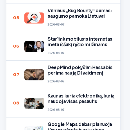
Vilniaus „Bug Bounty“ bumas:
saugumo pamoka Lietuvai
05
2026-08-07
Starlink mobilusis internetas
meta iššūkį ryšio milžinams
06
2026-08-07
DeepMind pokyčiai: Hassabis
perima naują DI vaidmenį
07
2026-08-07
Kaunas kuria elektroniką, kurią
naudoja visas pasaulis
08
2026-08-07
Google Maps dabar planuoja
jūsų maršrutą ir vakarienę