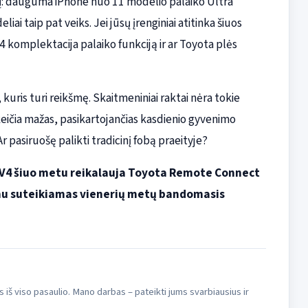
: dauguma iPhone nuo 11 modelio palaiko Ultra
i taip pat veiks. Jei jūsų įrenginiai atitinka šiuos
4 komplektacija palaiko funkciją ir ar Toyota plės
s, kuris turi reikšmę. Skaitmeniniai raktai nėra tokie
keičia mažas, pasikartojančias kasdienio gyvenimo
Ar pasiruošę palikti tradicinį fobą praeityje?
AV4 šiuo metu reikalauja Toyota Remote Connect
mu suteikiamas vienerių metų bandomasis
s iš viso pasaulio. Mano darbas – pateikti jums svarbiausius ir