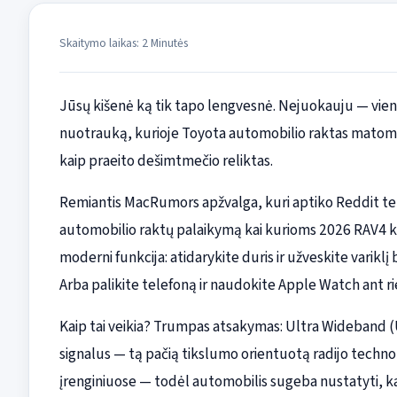
Skaitymo laikas: 2 Minutės
Jūsų kišenė ką tik tapo lengvesnė. Nejuokauju — vien
nuotrauką, kurioje Toyota automobilio raktas matomas
kaip praeito dešimtmečio reliktas.
Remiantis MacRumors apžvalga, kuri aptiko Reddit tem
automobilio raktų palaikymą kai kurioms 2026 RAV4 k
moderni funkcija: atidarykite duris ir užveskite varikl
Arba palikite telefoną ir naudokite Apple Watch ant ri
Kaip tai veikia? Trumpas atsakymas: Ultra Wideband 
signalus — tą pačią tikslumo orientuotą radijo technol
įrenginiuose — todėl automobilis sugeba nustatyti, kada 