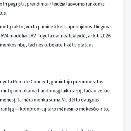
th pagrįsti sprendimai ir leidžia laisvomis rankomis
lus.
 metų rakto, verta paminėti kelis apribojimus. Diegimas
AV4 modeliai JAV. Toyota dar neatskleidė, ar kiti 2026
 Amerikos ribų, tad neskubėkite tikėtis plataus
 su Toyota Remote Connect, gamintojo prenumeratos
ų metų nemokamą bandomąjį laikotarpį, tačiau vėliau
mėnesį. Tai nėra menka suma. Vis dėlto daugelis
rantiją — kompromisą tarp mėnesinio mokesčio ir to,
.