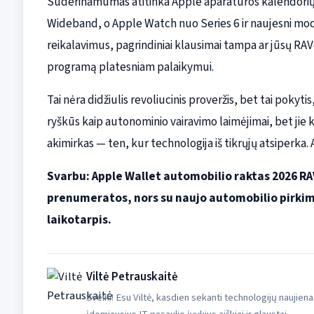
Suderinamumas atitinka Apple aparatūros kalendorių
Wideband, o Apple Watch nuo Series 6 ir naujesni modelia
reikalavimus, pagrindiniai klausimai tampa ar jūsų RAV
programą platesniam palaikymui.
Tai nėra didžiulis revoliucinis proveržis, bet tai pokyti
ryškūs kaip autonominio vairavimo laimėjimai, bet jie 
akimirkas — ten, kur technologija iš tikrųjų atsiperka. 
Svarbu: Apple Wallet automobilio raktas 2026 R
prenumeratos, nors su naujo automobilio pirki
laikotarpis.
Viltė Petrauskaitė
Sveiki! Esu Viltė, kasdien sekanti technologijų naujiena