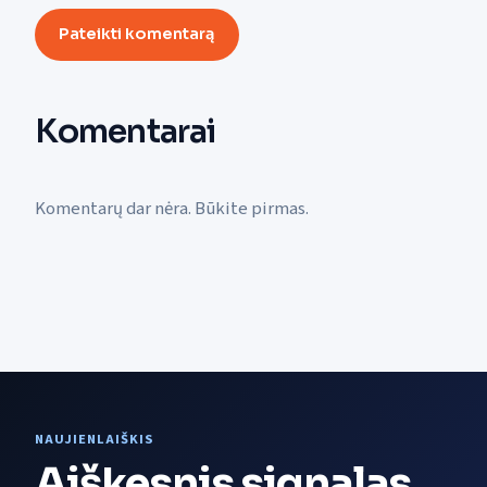
Pateikti komentarą
Komentarai
Komentarų dar nėra. Būkite pirmas.
NAUJIENLAIŠKIS
Aiškesnis signalas