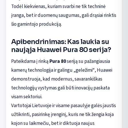
Todėl kiekvienas, kuriam svarbi ne tik techninė
įranga, bet ir duomenų saugumas, gali drąsiai rinktis
šio gamintojo produkciją.
Apibendrinimas: Kas laukia su
naująja Huawei Pura 80 serija?
Pateikdama į rinką
Pura 80
seriją su pažangiausia
kamerų technologija ir galingu „geležimi“, Huawei
demonstruoja, kad modernus, savarankiškas
technologijų vystymas gali būti inovacijų paskata
visam sektoriui.
Vartotojai Lietuvoje ir visame pasaulyje galės jaustis
užtikrinti, pasirinkę įrenginį, kuris ne tik žengia koja
kojon su laikmečiu, bet ir diktuoja naujus