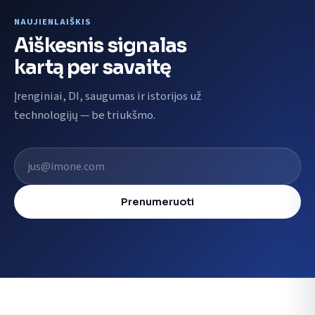
NAUJIENLAIŠKIS
Aiškesnis signalas
kartą per savaitę
Įrenginiai, DI, saugumas ir istorijos už
technologijų — be triukšmo.
El. pašto adresas
Prenumeruoti