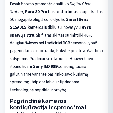
Pasak žinomo pramonės analitiko
Digital Chat
Station
,
Pura 80 Pro
bus praturtintas naujos kartos
50 megapikselių, 1 colio dydžio
SmartSens
SC5A0CS
kameros jutikliu su inovatyviu
RYYB
spalvų filtru
. Šis filtras skirtas surinkti iki 40%
daugiau šviesos nei tradiciniai RGB sensoriai, ypač
pagerindamas nuotraukų kokybę prasto apšvietimo
sąlygomis. Pradiniuose etapuose Huawei buvo
išbandžiusi ir
Sony IMX989
sensorių, tačiau
galutiniame variante pasirinko savo kuriamą
sprendimą, taip dar labiau stiprindama
technologinę nepriklausomybę.
Pagrindinė kameros
konfigūracija ir sprendimai