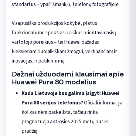
standartus – ypač išmaniųjų telefonų fotografijoje.
Visapusiška produkcijos kokybė, platus
funkcionalumo spektras ir aiškus orientavimasis į
vartotojo poreikius – tai Huawei pažadas
kiekvienam šiuolaikiškam žmogui, vertinančiam ir
inovacijas, ir patikimumą.
Dažnai užduodami klausimai apie
Huawei Pura 80 modelius
Kada Lietuvoje bus galima įsigyti Huawei
Pura 80 serijos telefonus?
Oficiali informacija
kol kas nėra paskelbta, tačiau rinka
prognozuoja antrosios 2025 metų pusės
pradžią.