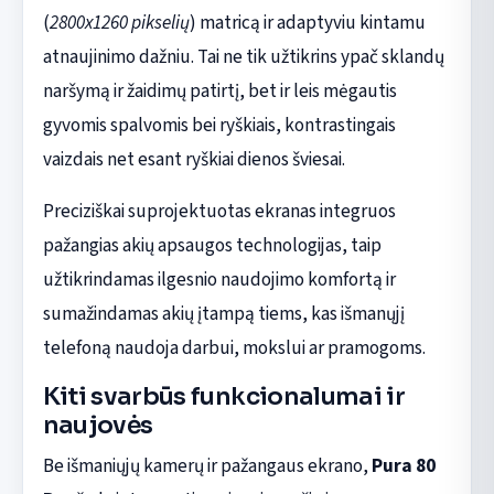
(
2800x1260 pikselių
) matricą ir adaptyviu kintamu
atnaujinimo dažniu. Tai ne tik užtikrins ypač sklandų
naršymą ir žaidimų patirtį, bet ir leis mėgautis
gyvomis spalvomis bei ryškiais, kontrastingais
vaizdais net esant ryškiai dienos šviesai.
Preciziškai suprojektuotas ekranas integruos
pažangias akių apsaugos technologijas, taip
užtikrindamas ilgesnio naudojimo komfortą ir
sumažindamas akių įtampą tiems, kas išmanųjį
telefoną naudoja darbui, mokslui ar pramogoms.
Kiti svarbūs funkcionalumai ir
naujovės
Be išmaniųjų kamerų ir pažangaus ekrano,
Pura 80