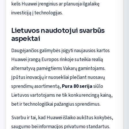
kelis Huawei įrenginius ar planuoja ilgalaikę
investiciją į technologijas.
Lietuvos naudotojui svarbūs
aspektai
Daugėjančios galimybės įsigyti naujausios kartos
Huawei įrangą Europos rinkoje suteikia realią
alternatyvą pamėgtiems Vakarų gamintojams.
Įpūtus inovacijų ir nuosekliai plečiant nuosavų
sprendimų asortimentą,
Pura 80 serija
siūlo
Lietuvos vartotojams ne tik konkurencingą kainą,
bet ir technologiškai pažangius sprendimus.
Svarbu ir tai, kad Huawei išlaiko aukštus kokybės,
saugumo bei informacijos privatumo standartus.