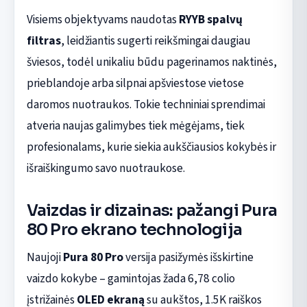
Visiems objektyvams naudotas
RYYB spalvų
filtras
, leidžiantis sugerti reikšmingai daugiau
šviesos, todėl unikaliu būdu pagerinamos naktinės,
prieblandoje arba silpnai apšviestose vietose
daromos nuotraukos. Tokie techniniai sprendimai
atveria naujas galimybes tiek mėgėjams, tiek
profesionalams, kurie siekia aukščiausios kokybės ir
išraiškingumo savo nuotraukose.
Vaizdas ir dizainas: pažangi Pura
80 Pro ekrano technologija
Naujoji
Pura 80 Pro
versija pasižymės išskirtine
vaizdo kokybe – gamintojas žada 6,78 colio
įstrižainės
OLED ekraną
su aukštos, 1.5K raiškos