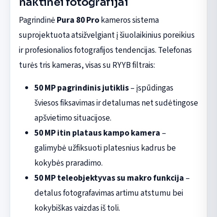
naktinei fotografijai
Pagrindinė
Pura 80 Pro
kameros sistema
suprojektuota atsižvelgiant į šiuolaikinius poreikius
ir profesionalios fotografijos tendencijas. Telefonas
turės tris kameras, visas su RYYB filtrais:
50 MP pagrindinis jutiklis
– įspūdingas
šviesos fiksavimas ir detalumas net sudėtingose
apšvietimo situacijose.
50 MP itin plataus kampo kamera
–
galimybė užfiksuoti platesnius kadrus be
kokybės praradimo.
50 MP teleobjektyvas su makro funkcija
–
detalus fotografavimas artimu atstumu bei
kokybiškas vaizdas iš toli.