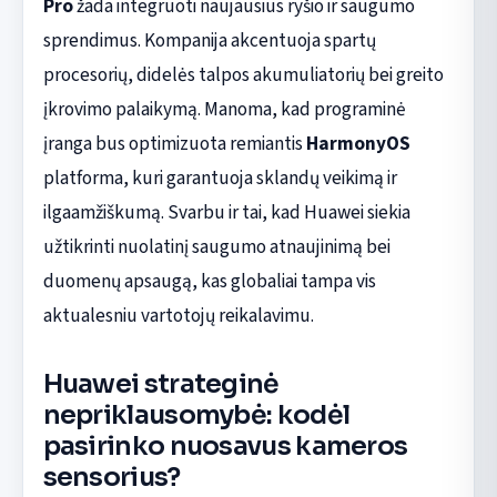
Pro
žada integruoti naujausius ryšio ir saugumo
sprendimus. Kompanija akcentuoja spartų
procesorių, didelės talpos akumuliatorių bei greito
įkrovimo palaikymą. Manoma, kad programinė
įranga bus optimizuota remiantis
HarmonyOS
platforma, kuri garantuoja sklandų veikimą ir
ilgaamžiškumą. Svarbu ir tai, kad Huawei siekia
užtikrinti nuolatinį saugumo atnaujinimą bei
duomenų apsaugą, kas globaliai tampa vis
aktualesniu vartotojų reikalavimu.
Huawei strateginė
nepriklausomybė: kodėl
pasirinko nuosavus kameros
sensorius?