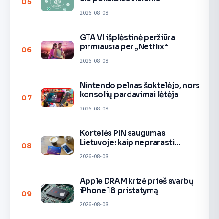
05
2026-08-08
GTA VI išplėstinė peržiūra
pirmiausia per „Netflix“
06
2026-08-08
Nintendo pelnas šoktelėjo, nors
konsolių pardavimai lėtėja
07
2026-08-08
Kortelės PIN saugumas
Lietuvoje: kaip neprarasti
08
pinigų
2026-08-08
Apple DRAM krizė prieš svarbų
iPhone 18 pristatymą
09
2026-08-08