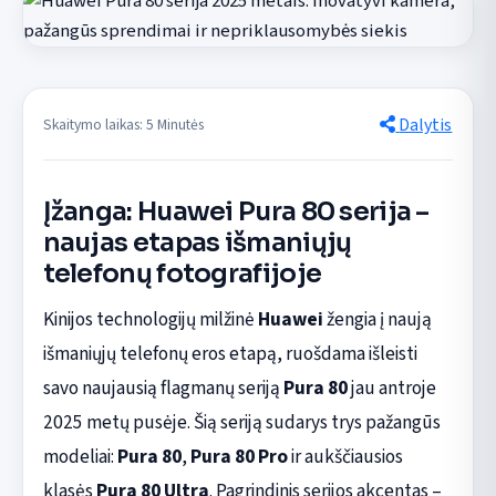
Dalytis
Skaitymo laikas: 5 Minutės
Įžanga: Huawei Pura 80 serija –
naujas etapas išmaniųjų
telefonų fotografijoje
Kinijos technologijų milžinė
Huawei
žengia į naują
išmaniųjų telefonų eros etapą, ruošdama išleisti
savo naujausią flagmanų seriją
Pura 80
jau antroje
2025 metų pusėje. Šią seriją sudarys trys pažangūs
modeliai:
Pura 80
,
Pura 80 Pro
ir aukščiausios
klasės
Pura 80 Ultra
. Pagrindinis serijos akcentas –