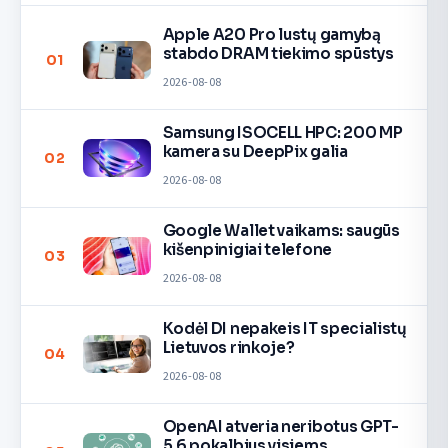
Apple A20 Pro lustų gamybą
stabdo DRAM tiekimo spūstys
01
2026-08-08
Samsung ISOCELL HPC: 200 MP
kamera su DeepPix galia
02
2026-08-08
Google Wallet vaikams: saugūs
kišenpinigiai telefone
03
2026-08-08
Kodėl DI nepakeis IT specialistų
Lietuvos rinkoje?
04
2026-08-08
OpenAI atveria neribotus GPT-
5.6 pokalbius visiems