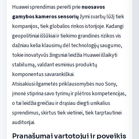
Huawei sprendimas pereiti prie
nuosavos
gamybos kameros sensorių
žymi svarbų lūžį tiek
kompanijos, tiek globalios rinkos istorijoje. Kadangi
geopolitiniai iššūkiai ir tiekimo grandinės rizikos vis
dažniau kelia klausimų dėl technologijų saugumo,
tokie inovatyvūs žingsniai leidžia Huawei išlaikyti
stabilumą, valdant esminius produktų
komponentus savarankiškai.
Atsisakiusi ilgametės priklausomybės nuo Sony,
įmonė stiprina savo tyrimų ir plėtros kompetencijas,
o tai leidžia greičiau ir drąsiau diegti unikalius
sprendimus, skirtus tiek vietinei, tiek tarptautinei
auditorijai.
Pranašumai vartotojui ir poveikis