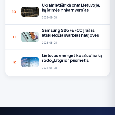
Ukrainietiški dronai Lietuvoje:
ką laimės rinka ir verslas
10
2026-08-08
Samsung S26 FE FCC įrašas
atskleidžia svarbias naujoves
11
2026-08-08
Lietuvos energetikos šuolis: ką
rodo „Litgrid“ pusmetis
12
2026-08-08