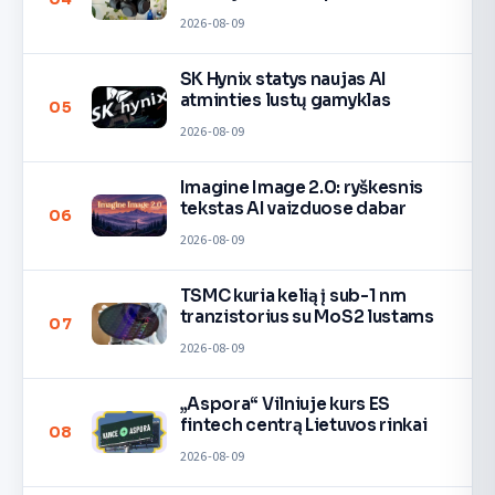
2026-08-09
SK Hynix statys naujas AI
atminties lustų gamyklas
05
2026-08-09
Imagine Image 2.0: ryškesnis
tekstas AI vaizduose dabar
06
2026-08-09
TSMC kuria kelią į sub-1 nm
tranzistorius su MoS2 lustams
07
2026-08-09
„Aspora“ Vilniuje kurs ES
fintech centrą Lietuvos rinkai
08
2026-08-09