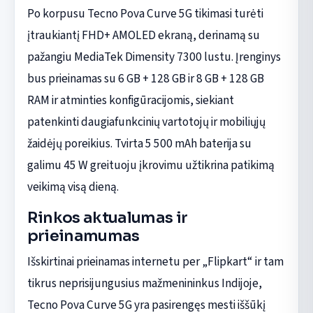
Po korpusu Tecno Pova Curve 5G tikimasi turėti
įtraukiantį FHD+ AMOLED ekraną, derinamą su
pažangiu MediaTek Dimensity 7300 lustu. Įrenginys
bus prieinamas su 6 GB + 128 GB ir 8 GB + 128 GB
RAM ir atminties konfigūracijomis, siekiant
patenkinti daugiafunkcinių vartotojų ir mobiliųjų
žaidėjų poreikius. Tvirta 5 500 mAh baterija su
galimu 45 W greituoju įkrovimu užtikrina patikimą
veikimą visą dieną.
Rinkos aktualumas ir
prieinamumas
Išskirtinai prieinamas internetu per „Flipkart“ ir tam
tikrus neprisijungusius mažmenininkus Indijoje,
Tecno Pova Curve 5G yra pasirengęs mesti iššūkį