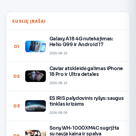
SUSIJĘ ĮRAŠAI
Galaxy A18 4G nutekėjimas:
Helio G99 ir Android 17
01
2026-08-10
Caviar atskleidė galimas iPhone
18 Pro ir Ultra detales
02
2026-08-10
ES IRIS palydovinis ryšys: saugus
tinklas krizėms
03
2026-08-09
Sony WH-1000XM4C sugrįžta
su nauja kaina ir spalva
04