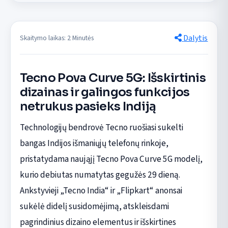
Dalytis
Skaitymo laikas: 2 Minutės
Tecno Pova Curve 5G: Išskirtinis
dizainas ir galingos funkcijos
netrukus pasieks Indiją
Technologijų bendrovė Tecno ruošiasi sukelti
bangas Indijos išmaniųjų telefonų rinkoje,
pristatydama naująjį Tecno Pova Curve 5G modelį,
kurio debiutas numatytas gegužės 29 dieną.
Ankstyvieji „Tecno India“ ir „Flipkart“ anonsai
sukėlė didelį susidomėjimą, atskleisdami
pagrindinius dizaino elementus ir išskirtines