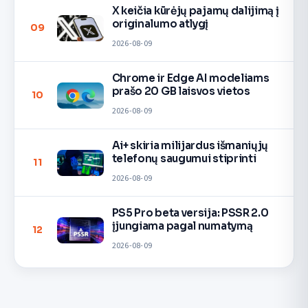
X keičia kūrėjų pajamų dalijimą į
originalumo atlygį
09
2026-08-09
Chrome ir Edge AI modeliams
prašo 20 GB laisvos vietos
10
2026-08-09
Ai+ skiria milijardus išmaniųjų
telefonų saugumui stiprinti
11
2026-08-09
PS5 Pro beta versija: PSSR 2.0
įjungiama pagal numatymą
12
2026-08-09