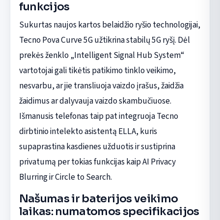
funkcijos
Sukurtas naujos kartos belaidžio ryšio technologijai,
Tecno Pova Curve 5G užtikrina stabilų 5G ryšį. Dėl
prekės ženklo „Intelligent Signal Hub System“
vartotojai gali tikėtis patikimo tinklo veikimo,
nesvarbu, ar jie transliuoja vaizdo įrašus, žaidžia
žaidimus ar dalyvauja vaizdo skambučiuose.
Išmanusis telefonas taip pat integruoja Tecno
dirbtinio intelekto asistentą ELLA, kuris
supaprastina kasdienes užduotis ir sustiprina
privatumą per tokias funkcijas kaip AI Privacy
Blurring ir Circle to Search.
Našumas ir baterijos veikimo
laikas: numatomos specifikacijos