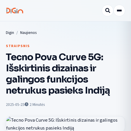
Digin
Naujienos
STRAIPSNIS
Tecno Pova Curve 5G:
Išskirtinis dizainas ir
galingos funkcijos
netrukus pasieks Indiją
2025-05-25
2
Minutės