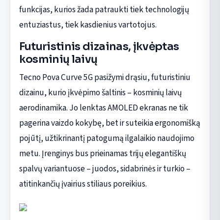
funkcijas, kurios žada patraukti tiek technologijų
entuziastus, tiek kasdienius vartotojus.
Futuristinis dizainas, įkvėptas
kosminių laivų
Tecno Pova Curve 5G pasižymi drąsiu, futuristiniu
dizainu, kurio įkvėpimo šaltinis – kosminių laivų
aerodinamika. Jo lenktas AMOLED ekranas ne tik
pagerina vaizdo kokybę, bet ir suteikia ergonomišką
pojūtį, užtikrinantį patogumą ilgalaikio naudojimo
metu. Įrenginys bus prieinamas trijų elegantiškų
spalvų variantuose – juodos, sidabrinės ir turkio –
atitinkančių įvairius stiliaus poreikius.