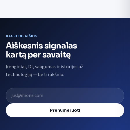
NAUJIENLAIŠKIS
Aiškesnis signalas
kartą per savaitę
Įrenginiai, DI, saugumas ir istorijos už
technologijų — be triukšmo.
El. pašto adresas
Prenumeruoti