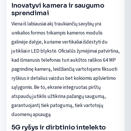
Inovatyvi kamera ir saugumo
sprendimai
Viena iš labiausiai akį traukiančių savybių yra
unikalios formos trikampis kameros modulis
galinėje dalyje, kuriame vertikaliai išdėstyti du
jutikliai ir LED blykstė. Oficialūs žymėjimai patvirtina,
kad išmanusis telefonas turi aukštos raiškos 64 MP
pagrindinę kamerą, leidžiančią vartotojams fiksuoti
ryškius ir detalius vaizdus bet kokiomis apšvietimo
sąlygomis. Be to, ekrane integruotas pirštų
atspaudų jutiklis užtikrina pažangų saugumą,
garantuojantį tiek patogumą, tiek vartotojų
duomenų apsaugą.
5G ryšys ir dirbtinio intelekto