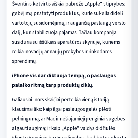
Šventinis ketvirtis aiškiai pabrėžė „Apple“ stiprybes:
gebėjimą pristatyti produktus, kurie sukelia didelį
vartotojų susidomėjimą, ir augančią paslaugų verslo
dalį, kuri stabilizuoja pajamas. Tačiau kompanija
susiduria su iššūkiais aparatūros skyriuje, kuriems
reikia inovacijų ar naujų prekybos ir rinkodaros
sprendimų.
iPhone vis dar diktuoja tempą, o paslaugos
palaiko ritmą tarp produktų ciklų.
Galiausiai, nors skaičiai perteikia vieną istoriją,
klausimai liks: kaip ilgai paslaugos galės plėsti
pelningumą; ar Mac ir nešiojamieji įrenginiai sugebės
atgauti augimą; ir kaip „Apple“ valdys didžiulės
įdiegtų įrenginių bazės galimybes, kad būtų sukurta