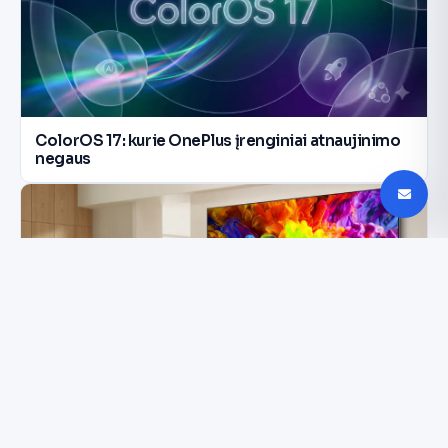
ColorOS 17: kurie OnePlus įrenginiai atnaujinimo
negaus
LG 2026 DI televizoriai Indijoje: 115 colių ekranų