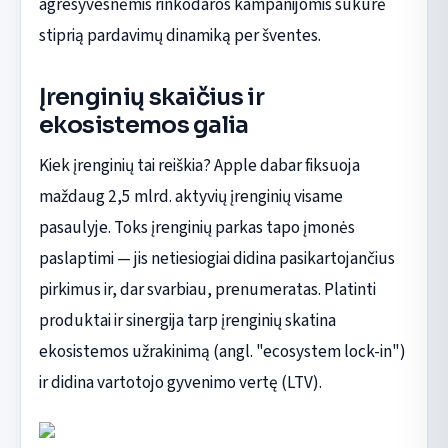
agresyvesnėmis rinkodaros kampanijomis sukūrė
stiprią pardavimų dinamiką per šventes.
Įrenginių skaičius ir
ekosistemos galia
Kiek įrenginių tai reiškia? Apple dabar fiksuoja
maždaug 2,5 mlrd. aktyvių įrenginių visame
pasaulyje. Toks įrenginių parkas tapo įmonės
paslaptimi — jis netiesiogiai didina pasikartojančius
pirkimus ir, dar svarbiau, prenumeratas. Platinti
produktai ir sinergija tarp įrenginių skatina
ekosistemos užrakinimą (angl. "ecosystem lock-in")
ir didina vartotojo gyvenimo vertę (LTV).