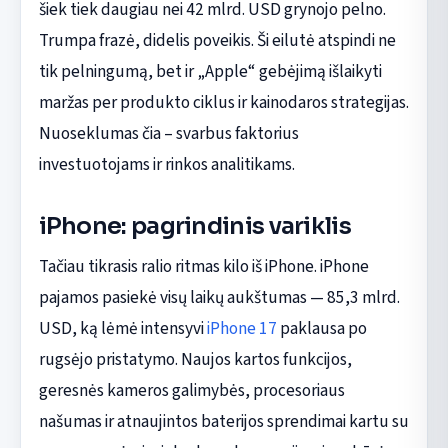
šiek tiek daugiau nei 42 mlrd. USD grynojo pelno.
Trumpa frazė, didelis poveikis. Ši eilutė atspindi ne
tik pelningumą, bet ir „Apple“ gebėjimą išlaikyti
maržas per produkto ciklus ir kainodaros strategijas.
Nuoseklumas čia – svarbus faktorius
investuotojams ir rinkos analitikams.
iPhone: pagrindinis variklis
Tačiau tikrasis ralio ritmas kilo iš iPhone. iPhone
pajamos pasiekė visų laikų aukštumas — 85,3 mlrd.
USD, ką lėmė intensyvi
iPhone 17
paklausa po
rugsėjo pristatymo. Naujos kartos funkcijos,
geresnės kameros galimybės, procesoriaus
našumas ir atnaujintos baterijos sprendimai kartu su