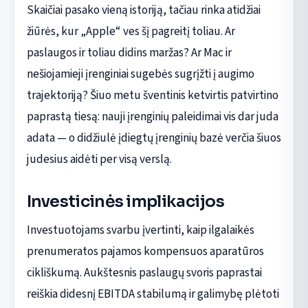
Skaičiai pasako vieną istoriją, tačiau rinka atidžiai
žiūrės, kur „Apple“ ves šį pagreitį toliau. Ar
paslaugos ir toliau didins maržas? Ar Mac ir
nešiojamieji įrenginiai sugebės sugrįžti į augimo
trajektoriją? Šiuo metu šventinis ketvirtis patvirtino
paprastą tiesą: nauji įrenginių paleidimai vis dar juda
adata — o didžiulė įdiegtų įrenginių bazė verčia šiuos
judesius aidėti per visą verslą.
Investicinės implikacijos
Investuotojams svarbu įvertinti, kaip ilgalaikės
prenumeratos pajamos kompensuos aparatūros
cikliškumą. Aukštesnis paslaugų svoris paprastai
reiškia didesnį EBITDA stabilumą ir galimybę plėtoti