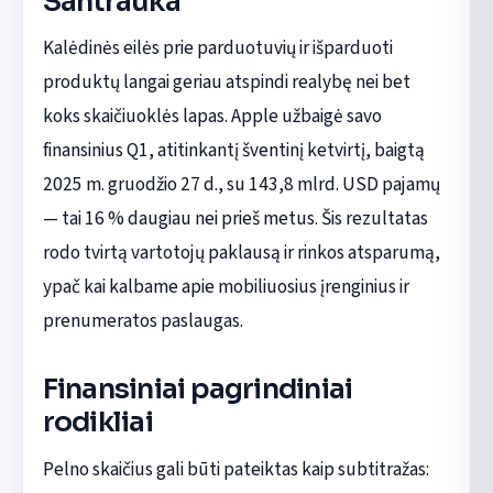
Santrauka
Kalėdinės eilės prie parduotuvių ir išparduoti
produktų langai geriau atspindi realybę nei bet
koks skaičiuoklės lapas. Apple užbaigė savo
finansinius Q1, atitinkantį šventinį ketvirtį, baigtą
2025 m. gruodžio 27 d., su 143,8 mlrd. USD pajamų
— tai 16 % daugiau nei prieš metus. Šis rezultatas
rodo tvirtą vartotojų paklausą ir rinkos atsparumą,
ypač kai kalbame apie mobiliuosius įrenginius ir
prenumeratos paslaugas.
Finansiniai pagrindiniai
rodikliai
Pelno skaičius gali būti pateiktas kaip subtitražas: