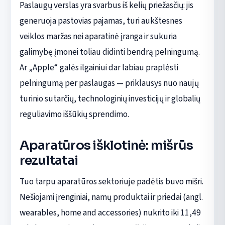
Paslaugų verslas yra svarbus iš kelių priežasčių: jis
generuoja pastovias pajamas, turi aukštesnes
veiklos maržas nei aparatinė įranga ir sukuria
galimybę įmonei toliau didinti bendrą pelningumą.
Ar „Apple“ galės ilgainiui dar labiau praplėsti
pelningumą per paslaugas — priklausys nuo naujų
turinio sutarčių, technologinių investicijų ir globalių
reguliavimo iššūkių sprendimo.
Aparatūros išklotinė: mišrūs
rezultatai
Tuo tarpu aparatūros sektoriuje padėtis buvo mišri.
Nešiojami įrenginiai, namų produktai ir priedai (angl.
wearables, home and accessories) nukrito iki 11,49