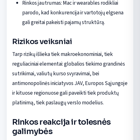
Rinkos jautrumas: Mac ir wearables rodikliai
parodo, kad konkurencija ir vartotojų elgsena
gali greitai pakeisti pajamų struktūrą.
Rizikos veiksniai
Tarp rizikų išlieka tiek makroekonominiai, tiek
reguliaciniai elementai: globalios tiekimo grandinės
sutrikimai, valiutų kurso svyravimai, bei
antimonopolinės iniciatyvos JAV, Europos Sąjungoje
ir kituose regionuose gali paveikti tiek produktų
platinimą, tiek paslaugų verslo modelius.
Rinkos reakcija ir tolesnės
galimybės