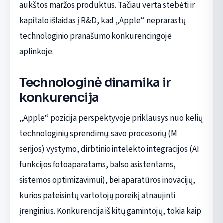
aukštos maržos produktus. Tačiau verta stebėti ir
kapitalo išlaidas į R&D, kad „Apple“ neprarastų
technologinio pranašumo konkurencingoje
aplinkoje.
Technologinė dinamika ir
konkurencija
„Apple“ pozicija perspektyvoje priklausys nuo kelių
technologinių sprendimų: savo procesorių (M
serijos) vystymo, dirbtinio intelekto integracijos (AI
funkcijos fotoaparatams, balso asistentams,
sistemos optimizavimui), bei aparatūros inovacijų,
kurios pateisintų vartotojų poreikį atnaujinti
įrenginius. Konkurencija iš kitų gamintojų, tokia kaip