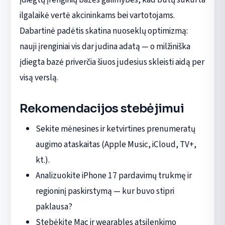
ilgalaikė vertė akcininkams bei vartotojams.
Dabartinė padėtis skatina nuoseklų optimizmą:
nauji įrenginiai vis dar judina adatą — o milžiniška
įdiegta bazė priverčia šiuos judesius skleisti aidą per
visą verslą.
Rekomendacijos stebėjimui
Sekite mėnesines ir ketvirtines prenumeratų
augimo ataskaitas (Apple Music, iCloud, TV+,
kt.).
Analizuokite iPhone 17 pardavimų trukmę ir
regioninį paskirstymą — kur buvo stipri
paklausa?
Stebėkite Mac ir wearables atsilenkimo