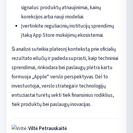
signalus: produktų atnaujinimai, kainų
korekcijos arba nauji modeliai.
Įvertinkite reguliacinių institucijų sprendimų
įtaką App Store mokėjimų ekosistemai.
Ši analizė suteikia platesnį kontekstą prie oficialių
rezultato eilučių ir padeda suprasti, kaip techniniai
sprendimai, rinkodara bei paslaugų plėtra kartu
formuoja „Apple“ verslo perspektyvas. Dėl to
investuotojai, verslo strategai ir technologijų
entuziastai turėtų sekti tiek finansinius rodiklius,
tiek produktų bei paslaugų inovacijas.
Viltė Petrauskaitė