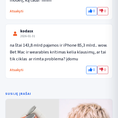
modelį, ką tada? hmm
0
0
Atsakyti
kodasx
2026-01-31
na štai 143,8 mlrd pajamos ir iPhone 85,3 mlrd... wow. 
Bet Mac ir wearables kritimas kelia klausimų, ar tai 
tik ciklas  ar rimta problema? įdomu
0
0
Atsakyti
SUSIJĘ ĮRAŠAI