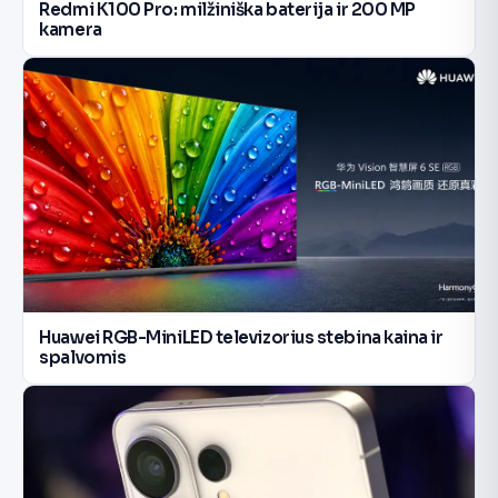
Redmi K100 Pro: milžiniška baterija ir 200 MP
kamera
Huawei RGB-MiniLED televizorius stebina kaina ir
spalvomis