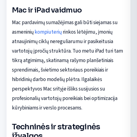
Mac ir iPad vaidmuo
Mac pardavimų sumažėjimas gali būti siejamas su
asmeninių
kompiuterių
rinkos lėtėjimu, įmonių
atnaujinimų ciklų nereguliarumu ir pasikeitusia
vartotojų įpročių struktūra. Tuo metu iPad turi tam
tikrą atgimimą, skatinamą rašymo planšetiniais
sprendimais, švietimo sektoriaus poreikiais ir
hibridinių darbo modelių plėtra. Ilgalaikės
perspektyvos Mac srityje išliks susijusios su
profesionalių vartotojų poreikiais bei optimizacija
kūrybiniams ir verslo procesams.
Techninės ir strateginės
įžvalgos