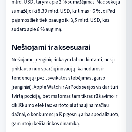
mlrd. USD, tai yra apie 2 % sumažėjimas. Mac sekcija
sumažėjo iki 8,39 mlrd. USD, kritimas ~6 %, o iPad
pajamos šiek tiek paaugo iki 8,5 mlrd. USD, kas
sudaro apie 6 % augimą.
Nešiojami ir aksesuarai
Nešiojamų įrenginių rinka yra labiau kintanti, nes ji
priklauso nuo sparčių inovacijų, kainodaros ir
tendencijų (pvz., sveikatos stebėjimas, garso
įrenginiai). Apple Watch ir AirPods serijos vis dar turi
tvirtą poziciją, bet matomas tam tikras rūšiavimo ir
cikliškumo efektas: vartotojai atnaujina mažiau
dažnai, o konkurencija iš pigesnių arba specializuotų
gamintojų keičia rinkos dinamiką.