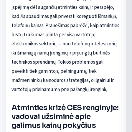
įspėjimą dėl augančių atminties kainų ir perspėjo,
kad šis spaudimas gali priversti koreguoti išmaniųjų
telefonų kainas. Pranešimas pabrėžė, kaip atminties
lustų trūkumas plinta per visą vartotojų
elektronikos sektorių — nuo telefonų ir televizorių
iki išmaniųjų namų įrenginių ir prijungtų buitinės
technikos sprendimų. Tokios problemos gali
paveikti tiek gamintojų pelningumą, tiek
mažmenininkų kainodaros strategijas, o ilgainiui ir
vartotojų prieinamumą prie pažangių įrenginių.
Atminties krizė CES renginyje:
vadovai užsiminė apie
galimus kainų pokyčius