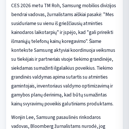
CES 2026 metu TM Roh, Samsung mobilios divizijos
bendrai vadovas, žurnalistams aiškiai pasakė: "Mes
susiduriame su vienu iš griežčiausių atminties
kainodaros laikotarpių" ir įspėjo, kad "gali prireikti
išmaniųjų telefonų kainų koregavimo". Šiame
kontekste Samsung aktyviai koordinuoja veiksmus
su tiekėjais ir partneriais visoje tiekimo grandinėje,
siekdamas sumažinti ilgalaikius poveikius. Tiekimo
grandinės valdymas apima sutartis su atminties
gamintojais, inventoriaus valdymo optimizavimą ir
gamybos planų derinimą, kad būtų sumažintas
kainų svyravimų poveikis galutiniams produktams.
Wonjin Lee, Samsung pasaulinės rinkodaros
vadovas, Bloomberg žurnalistams nurodė, jog