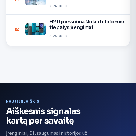
2026-08-08
HMD pervadina Nokia telefonus:
tie patys įrenginiai
12
2026-08-08
NAUJIENLAIŠKIS
Aiškesnis signalas
kartą per savaitę
Įrenginiai, DI, saugumas ir istorijos už