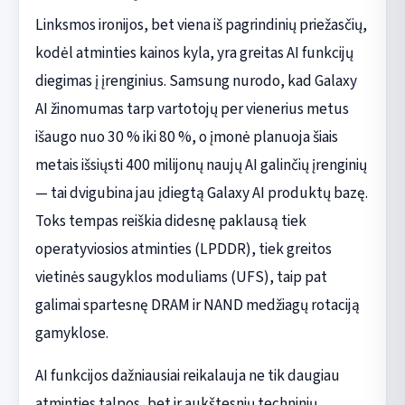
Linksmos ironijos, bet viena iš pagrindinių priežasčių,
kodėl atminties kainos kyla, yra greitas AI funkcijų
diegimas į įrenginius. Samsung nurodo, kad Galaxy
AI žinomumas tarp vartotojų per vienerius metus
išaugo nuo 30 % iki 80 %, o įmonė planuoja šiais
metais išsiųsti 400 milijonų naujų AI galinčių įrenginių
— tai dvigubina jau įdiegtą Galaxy AI produktų bazę.
Toks tempas reiškia didesnę paklausą tiek
operatyviosios atminties (LPDDR), tiek greitos
vietinės saugyklos moduliams (UFS), taip pat
galimai spartesnę DRAM ir NAND medžiagų rotaciją
gamyklose.
AI funkcijos dažniausiai reikalauja ne tik daugiau
atminties talpos, bet ir aukštesnių techninių