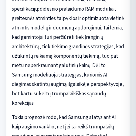
specifikacijų: didesnio pralaidumo RAM moduliai,
greitesnės atminties talpyklos ir optimizuota vietinė
atmintis modelių ir duomenų apdorojimui. Tai lemia,
kad gamintojai turi peržiūrėti tiek įrenginių
architektūrą, tiek tiekimo grandinės strategijas, kad
užtikrintų reikiamą komponentų tiekimą, tuo pat
metu neperkraunant galutinių kainų. Dėl to
Samsung modeliuoja strategijas, kuriomis AI
diegimas skatintų augimą ilgalaikėje perspektyvoje,
bet kartu sukeltų trumpalaikiškas sąnaudų
korekcijas.
Tokia prognozė rodo, kad Samsung statys ant AI
kaip augimo variklio, net jei tai reikš trumpalaikį