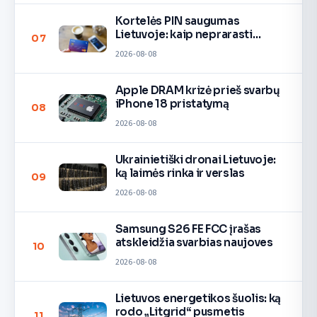
Kortelės PIN saugumas
Lietuvoje: kaip neprarasti
07
pinigų
2026-08-08
Apple DRAM krizė prieš svarbų
iPhone 18 pristatymą
08
2026-08-08
Ukrainietiški dronai Lietuvoje:
ką laimės rinka ir verslas
09
2026-08-08
Samsung S26 FE FCC įrašas
atskleidžia svarbias naujoves
10
2026-08-08
Lietuvos energetikos šuolis: ką
rodo „Litgrid“ pusmetis
11