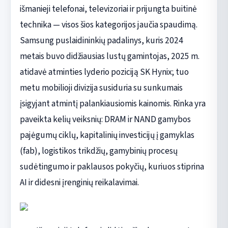
išmanieji telefonai, televizoriai ir prijungta buitinė
technika — visos šios kategorijos jaučia spaudimą.
Samsung puslaidininkių padalinys, kuris 2024
metais buvo didžiausias lustų gamintojas, 2025 m.
atidavė atminties lyderio poziciją SK Hynix; tuo
metu mobilioji divizija susiduria su sunkumais
įsigyjant atmintį palankiausiomis kainomis. Rinka yra
paveikta kelių veiksnių: DRAM ir NAND gamybos
pajėgumų ciklų, kapitalinių investicijų į gamyklas
(fab), logistikos trikdžių, gamybinių procesų
sudėtingumo ir paklausos pokyčių, kuriuos stiprina
AI ir didesni įrenginių reikalavimai.