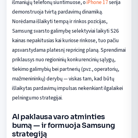
išmaniųjų telefonų siuntimuose, o
iPhone 17
serija
demonstruoja tvirtą pardavimų dinamiką.
Norėdama išlaikyti tempą ir rinkos pozicijas,
Samsung svarsto galimybę selektyviai laikyti S26
kainas nepakitusias kai kuriose rinkose, tuo pačiu
apsvarstydama platesnį repricing planą. Sprendimai
priklausys nuo regioninių konkurencinių sąlygų,
tiekimo galimybių bei partnerių (pvz., operatorių,
mažmenininkų) derybų — viskas tam, kad būtų
išlaikytas pardavimų impulsas nekenkiant ilgalaikei
pelningumo strategijai.
AI paklausa varo atminties
bumą — ir formuoja Samsung
strategiją