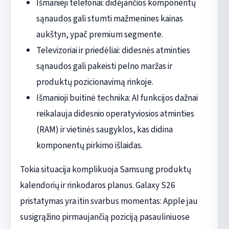
Išmanieji telefonai: didėjančios komponentų
sąnaudos gali stumti mažmenines kainas
aukštyn, ypač premium segmente.
Televizoriai ir priedėliai: didesnės atminties
sąnaudos gali pakeisti pelno maržas ir
produktų pozicionavimą rinkoje.
Išmanioji buitinė technika: AI funkcijos dažnai
reikalauja didesnio operatyviosios atminties
(RAM) ir vietinės saugyklos, kas didina
komponentų pirkimo išlaidas.
Tokia situacija komplikuoja Samsung produktų
kalendorių ir rinkodaros planus. Galaxy S26
pristatymas yra itin svarbus momentas: Apple jau
susigrąžino pirmaujančią poziciją pasauliniuose