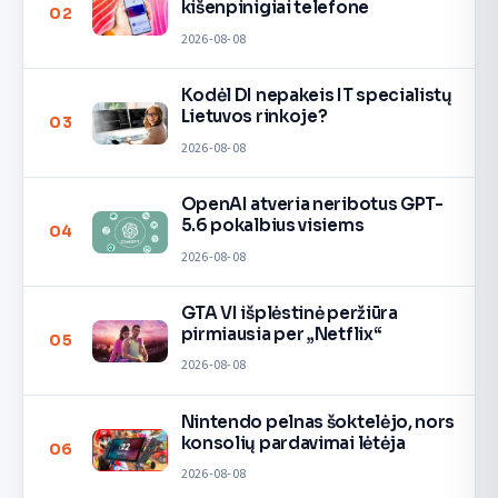
kišenpinigiai telefone
02
2026-08-08
Kodėl DI nepakeis IT specialistų
Lietuvos rinkoje?
03
2026-08-08
OpenAI atveria neribotus GPT-
5.6 pokalbius visiems
04
2026-08-08
GTA VI išplėstinė peržiūra
pirmiausia per „Netflix“
05
2026-08-08
Nintendo pelnas šoktelėjo, nors
konsolių pardavimai lėtėja
06
2026-08-08