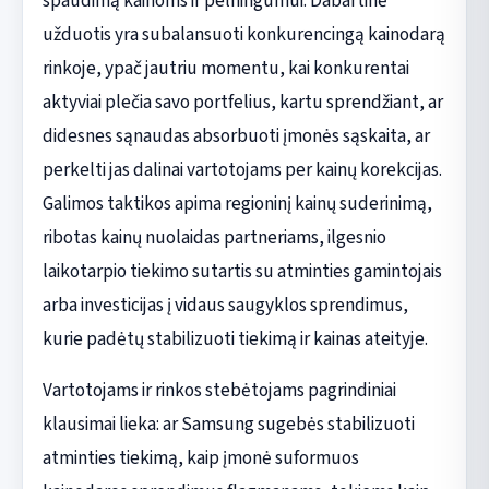
spaudimą kainoms ir pelningumui. Dabartinė
užduotis yra subalansuoti konkurencingą kainodarą
rinkoje, ypač jautriu momentu, kai konkurentai
aktyviai plečia savo portfelius, kartu sprendžiant, ar
didesnes sąnaudas absorbuoti įmonės sąskaita, ar
perkelti jas dalinai vartotojams per kainų korekcijas.
Galimos taktikos apima regioninį kainų suderinimą,
ribotas kainų nuolaidas partneriams, ilgesnio
laikotarpio tiekimo sutartis su atminties gamintojais
arba investicijas į vidaus saugyklos sprendimus,
kurie padėtų stabilizuoti tiekimą ir kainas ateityje.
Vartotojams ir rinkos stebėtojams pagrindiniai
klausimai lieka: ar Samsung sugebės stabilizuoti
atminties tiekimą, kaip įmonė suformuos