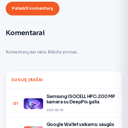
Pateikti komentarą
Komentarai
Komentarų dar nėra. Būkite pirmas.
SUSIJĘ ĮRAŠAI
Samsung ISOCELL HPC: 200 MP
kamera su DeepPix galia
01
2026-08-08
Google Wallet vaikams: saugūs