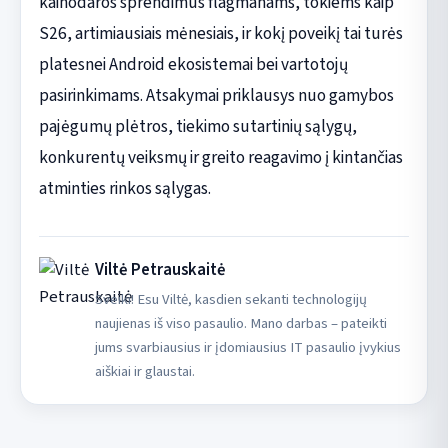
kainodaros sprendimus flagmanams, tokiems kaip
S26, artimiausiais mėnesiais, ir kokį poveikį tai turės
platesnei Android ekosistemai bei vartotojų
pasirinkimams. Atsakymai priklausys nuo gamybos
pajėgumų plėtros, tiekimo sutartinių sąlygų,
konkurentų veiksmų ir greito reagavimo į kintančias
atminties rinkos sąlygas.
Viltė Petrauskaitė
Sveiki! Esu Viltė, kasdien sekanti technologijų
naujienas iš viso pasaulio. Mano darbas – pateikti
jums svarbiausius ir įdomiausius IT pasaulio įvykius
aiškiai ir glaustai.