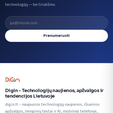
technologijų — be triukšmo.
El. pašto adresas
Prenumeruoti
Digin - Technologijų naujienos, apžvalgos ir
tendencijos Lietuvoje
digin.lt – naujausios technologijų naujienos, išsamios
apžvalgos, įrenginių testai ir AI, mobilieji telefonai,