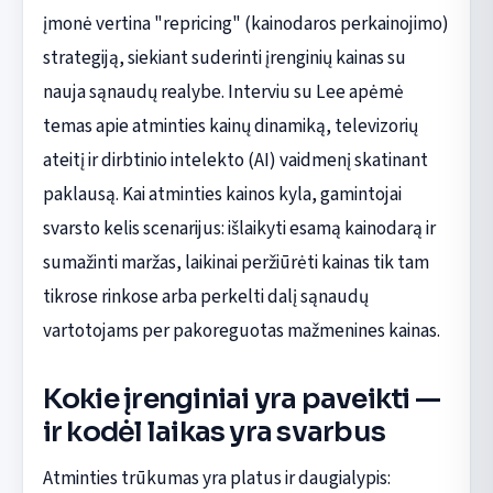
įmonė vertina "repricing" (kainodaros perkainojimo)
strategiją, siekiant suderinti įrenginių kainas su
nauja sąnaudų realybe. Interviu su Lee apėmė
temas apie atminties kainų dinamiką, televizorių
ateitį ir dirbtinio intelekto (AI) vaidmenį skatinant
paklausą. Kai atminties kainos kyla, gamintojai
svarsto kelis scenarijus: išlaikyti esamą kainodarą ir
sumažinti maržas, laikinai peržiūrėti kainas tik tam
tikrose rinkose arba perkelti dalį sąnaudų
vartotojams per pakoreguotas mažmenines kainas.
Kokie įrenginiai yra paveikti —
ir kodėl laikas yra svarbus
Atminties trūkumas yra platus ir daugialypis: