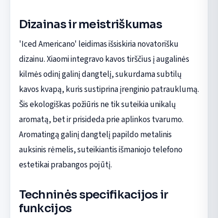
Dizainas ir meistriškumas
'Iced Americano' leidimas išsiskiria novatorišku
dizainu. Xiaomi integravo kavos tirščius į augalinės
kilmės odinį galinį dangtelį, sukurdama subtilų
kavos kvapą, kuris sustiprina įrenginio patrauklumą.
Šis ekologiškas požiūris ne tik suteikia unikalų
aromatą, bet ir prisideda prie aplinkos tvarumo.
Aromatingą galinį dangtelį papildo metalinis
auksinis rėmelis, suteikiantis išmaniojo telefono
estetikai prabangos pojūtį.
Techninės specifikacijos ir
funkcijos