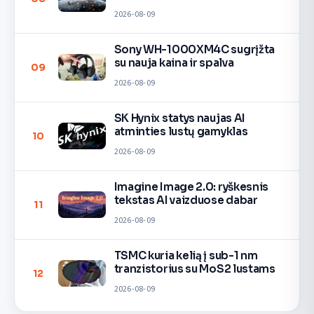
2026-08-09
Sony WH-1000XM4C sugrįžta
su nauja kaina ir spalva
09
2026-08-09
SK Hynix statys naujas AI
atminties lustų gamyklas
10
2026-08-09
Imagine Image 2.0: ryškesnis
tekstas AI vaizduose dabar
11
2026-08-09
TSMC kuria kelią į sub-1 nm
tranzistorius su MoS2 lustams
12
2026-08-09