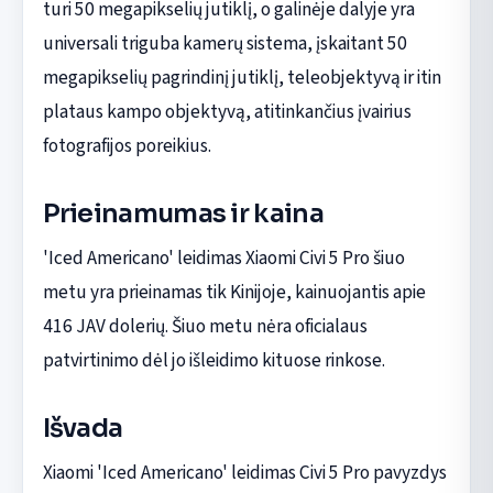
turi 50 megapikselių jutiklį, o galinėje dalyje yra
universali triguba kamerų sistema, įskaitant 50
megapikselių pagrindinį jutiklį, teleobjektyvą ir itin
plataus kampo objektyvą, atitinkančius įvairius
fotografijos poreikius.
Prieinamumas ir kaina
'Iced Americano' leidimas Xiaomi Civi 5 Pro šiuo
metu yra prieinamas tik Kinijoje, kainuojantis apie
416 JAV dolerių. Šiuo metu nėra oficialaus
patvirtinimo dėl jo išleidimo kituose rinkose.
Išvada
Xiaomi 'Iced Americano' leidimas Civi 5 Pro pavyzdys