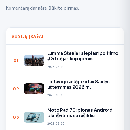
Komentarų dar nėra. Būkite pirmas.
SUSIJĘ ĮRAŠAI
Lumma Stealer slepiasi po filmo
„Odisėja“ kopijomis
01
2026-08-10
Lietuvoje artėja retas Saulės
užtemimas 2026 m.
02
2026-08-10
Moto Pad 70: plonas Android
planšetinis su rašikliu
03
2026-08-10