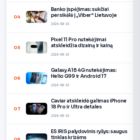
Banko įspėjimas: sukčiai
persikėlė į „Viber“ Lietuvoje
04
2026-08-10
Pixel 11 Pro nutekėjimai
atskleidžia dizainą ir kainą
05
2026-08-10
Galaxy A18 4G nutekėjimas:
Helio G99 ir Android 17
06
2026-08-10
Caviar atskleidė galimas iPhone
18 Pro ir Ultra detales
07
2026-08-10
ES IRIS palydovinis ryšys: saugus
tinklas krizėms
08