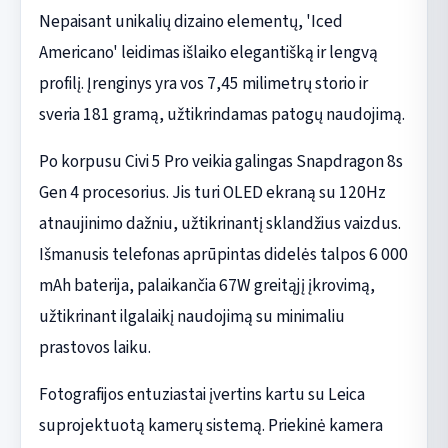
Nepaisant unikalių dizaino elementų, 'Iced
Americano' leidimas išlaiko elegantišką ir lengvą
profilį. Įrenginys yra vos 7,45 milimetrų storio ir
sveria 181 gramą, užtikrindamas patogų naudojimą.
Po korpusu Civi 5 Pro veikia galingas Snapdragon 8s
Gen 4 procesorius. Jis turi OLED ekraną su 120Hz
atnaujinimo dažniu, užtikrinantį sklandžius vaizdus.
Išmanusis telefonas aprūpintas didelės talpos 6 000
mAh baterija, palaikančia 67W greitąjį įkrovimą,
užtikrinant ilgalaikį naudojimą su minimaliu
prastovos laiku.
Fotografijos entuziastai įvertins kartu su Leica
suprojektuotą kamerų sistemą. Priekinė kamera