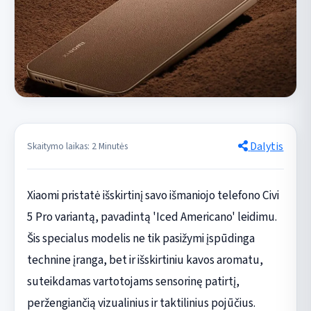
Dalytis
Skaitymo laikas: 2 Minutės
Xiaomi pristatė išskirtinį savo išmaniojo telefono Civi
5 Pro variantą, pavadintą 'Iced Americano' leidimu.
Šis specialus modelis ne tik pasižymi įspūdinga
technine įranga, bet ir išskirtiniu kavos aromatu,
suteikdamas vartotojams sensorinę patirtį,
peržengiančią vizualinius ir taktilinius pojūčius.