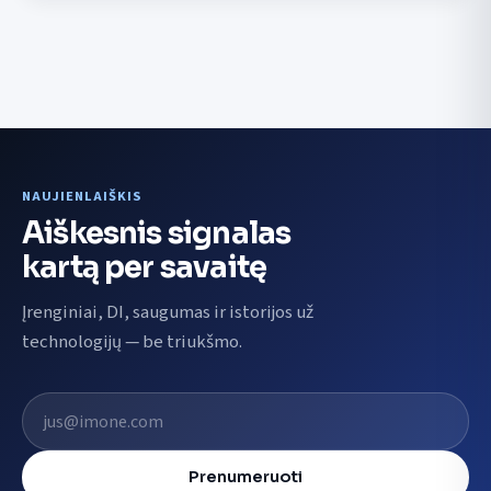
NAUJIENLAIŠKIS
Aiškesnis signalas
kartą per savaitę
Įrenginiai, DI, saugumas ir istorijos už
technologijų — be triukšmo.
El. pašto adresas
Prenumeruoti