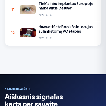
Tinklainės implantas Europoje:
nauja viltis Lietuvai
11
2026-08-08
Huawei MateBook Fold: naujas
sulankstomų PC etapas
12
2026-08-08
NAUJIENLAIŠKIS
Aiškesnis signalas
kartą per savaitę