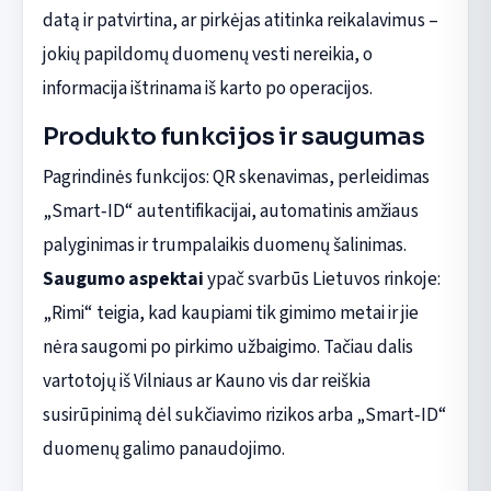
datą ir patvirtina, ar pirkėjas atitinka reikalavimus –
jokių papildomų duomenų vesti nereikia, o
informacija ištrinama iš karto po operacijos.
Produkto funkcijos ir saugumas
Pagrindinės funkcijos: QR skenavimas, perleidimas
„Smart‑ID“ autentifikacijai, automatinis amžiaus
palyginimas ir trumpalaikis duomenų šalinimas.
Saugumo aspektai
ypač svarbūs Lietuvos rinkoje:
„Rimi“ teigia, kad kaupiami tik gimimo metai ir jie
nėra saugomi po pirkimo užbaigimo. Tačiau dalis
vartotojų iš Vilniaus ar Kauno vis dar reiškia
susirūpinimą dėl sukčiavimo rizikos arba „Smart‑ID“
duomenų galimo panaudojimo.