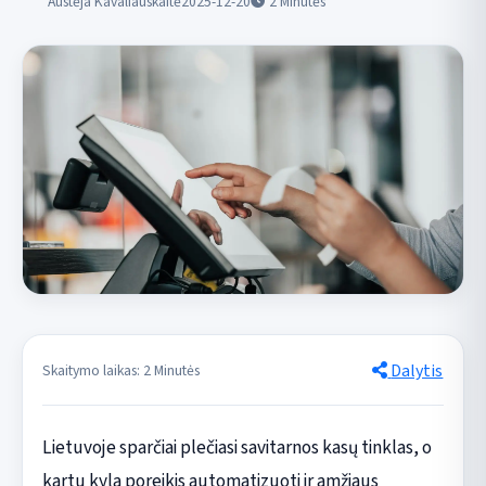
Austėja Kavaliauskaitė
2025-12-20
2
Minutės
Dalytis
Skaitymo laikas: 2 Minutės
Lietuvoje sparčiai plečiasi savitarnos kasų tinklas, o
kartu kyla poreikis automatizuoti ir amžiaus