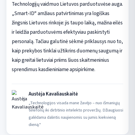
Technologijų vaidmuo Lietuvos parduotuvėse auga.
„Smart‑ID“ amžiaus patvirtinimas yra logiškas
žingsnis Lietuvos rinkoje: jis taupo laiką, mažina eilės
ir leidžia parduotuvėms efektyviau paskirstyti
personalą. Tačiau galutinė sėkmė priklausys nuo to,
kaip prekybos tinklai užtikrins duomenų saugumą ir
kaip greitai lietuviai priims šiuos skaitmeninius
sprendimus kasdieniniame apsipirkime.
Austėja Kavaliauskaitė
„Technologijos visada mane žavėjo – nuo išmaniųjų
telefonų iki dirbtinio intelekto proveržių. Džiaugiuosi
galėdama dalintis naujienomis su jumis kiekvieną
dieną.“