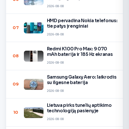
2026-08-08
HMD pervadina Nokia telefonus:
tie patys įrenginiai
07
2026-08-08
Redmi K100 Pro Max: 9 070
mAh baterija ir 185 Hz ekranas
08
2026-08-08
Samsung Galaxy Aero: laikrodis
su ilgesne baterija
09
2026-08-08
Lietuva pirks tunelių aptikimo
technologiją pasienyje
10
2026-08-08