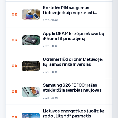
Kortelės PIN saugumas
Lietuvoje: kaip neprarasti
02
pinigų
2026-08-08
Apple DRAM krizė prieš svarbų
iPhone 18 pristatymą
03
2026-08-08
Ukrainietiški dronai Lietuvoje:
ką laimės rinka ir verslas
04
2026-08-08
Samsung S26 FE FCC įrašas
atskleidžia svarbias naujoves
05
2026-08-08
Lietuvos energetikos šuolis: ką
rodo „Litgrid“ pusmetis
06