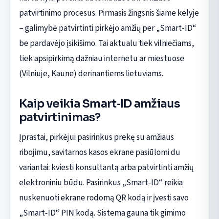
patvirtinimo procesus. Pirmasis žingsnis šiame kelyje
– galimybė patvirtinti pirkėjo amžių per „Smart‑ID“
be pardavėjo įsikišimo. Tai aktualu tiek vilniečiams,
tiek apsipirkimą dažniau internetu ar miestuose
(Vilniuje, Kaune) derinantiems lietuviams.
Kaip veikia Smart‑ID amžiaus
patvirtinimas?
Įprastai, pirkėjui pasirinkus prekę su amžiaus
ribojimu, savitarnos kasos ekrane pasiūlomi du
variantai: kviesti konsultantą arba patvirtinti amžių
elektroniniu būdu. Pasirinkus „Smart‑ID“ reikia
nuskenuoti ekrane rodomą QR kodą ir įvesti savo
„Smart‑ID“ PIN kodą. Sistema gauna tik gimimo