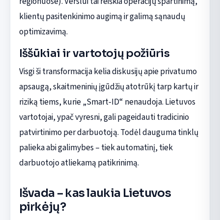
regionuose). Verslui tai reiškia operacijų spartinimą,
klientų pasitenkinimo augimą ir galimą sąnaudų
optimizavimą.
Iššūkiai ir vartotojų požiūris
Visgi ši transformacija kelia diskusijų apie privatumo
apsaugą, skaitmeninių įgūdžių atotrūkį tarp kartų ir
riziką tiems, kurie „Smart‑ID“ nenaudoja. Lietuvos
vartotojai, ypač vyresni, gali pageidauti tradicinio
patvirtinimo per darbuotoją. Todėl dauguma tinklų
palieka abi galimybes – tiek automatinį, tiek
darbuotojo atliekamą patikrinimą.
Išvada – kas laukia Lietuvos
pirkėjų?