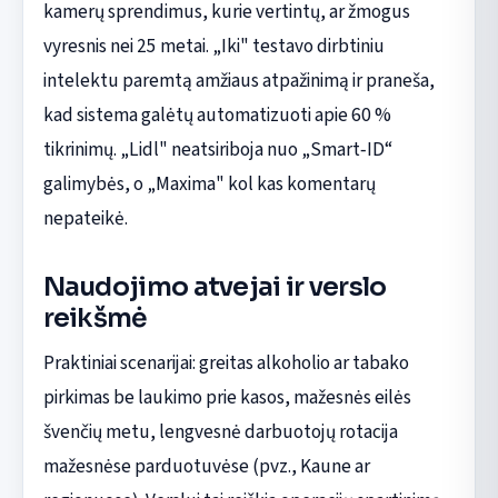
kamerų sprendimus, kurie vertintų, ar žmogus
vyresnis nei 25 metai. „Iki" testavo dirbtiniu
intelektu paremtą amžiaus atpažinimą ir praneša,
kad sistema galėtų automatizuoti apie 60 %
tikrinimų. „Lidl" neatsiriboja nuo „Smart‑ID“
galimybės, o „Maxima" kol kas komentarų
nepateikė.
Naudojimo atvejai ir verslo
reikšmė
Praktiniai scenarijai: greitas alkoholio ar tabako
pirkimas be laukimo prie kasos, mažesnės eilės
švenčių metu, lengvesnė darbuotojų rotacija
mažesnėse parduotuvėse (pvz., Kaune ar