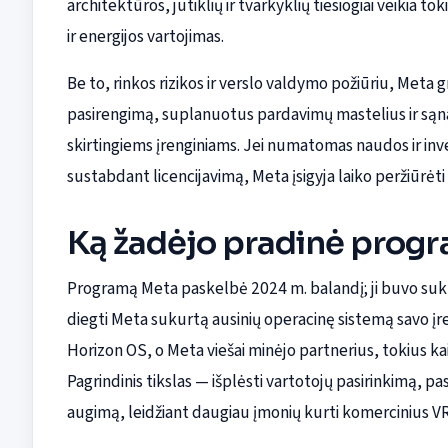
architektūros, jutiklių ir tvarkyklių tiesiogiai veikia to
ir energijos vartojimas.
Be to, rinkos rizikos ir verslo valdymo požiūriu, Meta g
pasirengimą, suplanuotus pardavimų mastelius ir sąna
skirtingiems įrenginiams. Jei numatomas naudos ir inv
sustabdant licencijavimą, Meta įsigyja laiko peržiūrėti
Ką žadėjo pradinė prog
Programą Meta paskelbė 2024 m. balandį; ji buvo suk
diegti Meta sukurtą ausinių operacinę sistemą savo į
Horizon OS, o Meta viešai minėjo partnerius, tokius ka
Pagrindinis tikslas — išplėsti vartotojų pasirinkimą, p
augimą, leidžiant daugiau įmonių kurti komercinius V