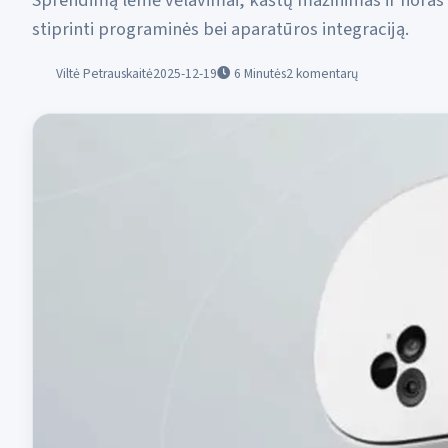
Sprendimą lėmė vėlavimai, kaštų mažinimas ir noras
stiprinti programinės bei aparatūros integraciją.
Viltė Petrauskaitė
2025-12-19
6
Minutės
2 komentarų