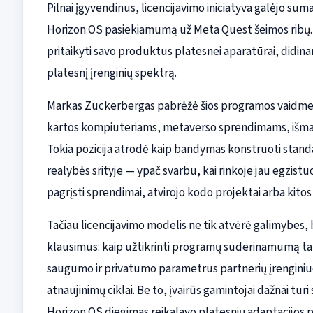
Pilnai įgyvendinus, licencijavimo iniciatyva galėjo sum
Horizon OS pasiekiamumą už Meta Quest šeimos ribų. T
pritaikyti savo produktus platesnei aparatūrai, didinan
platesnį įrenginių spektrą.
Markas Zuckerbergas pabrėžė šios programos vaidmenį
kartos kompiuteriams, metaverso sprendimams, išman
Tokia pozicija atrodė kaip bandymas konstruoti standart
realybės srityje — ypač svarbu, kai rinkoje jau egzistuo
pagrįsti sprendimai, atvirojo kodo projektai arba kito
Tačiau licencijavimo modelis ne tik atvėrė galimybes, 
klausimus: kaip užtikrinti programų suderinamumą tarp
saugumo ir privatumo parametrus partnerių įrenginiuo
atnaujinimų ciklai. Be to, įvairūs gamintojai dažnai tur
Horizon OS diegimas reikalavo platesnių adaptacijos p