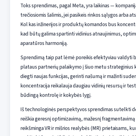
Toks sprendimas, pagal Meta, yra laikinas — kompanij
trečiosiomis šalimis, jei pasikeis rinkos sąlygos arba a
Kol kas inžinerijos ir produktų komandos bus koncentru
kad būtų galima spartinti vidinius atnaujinimus, optimi
aparatūros harmoniją.
Sprendimą taip pat lėmė poreikis efektyviau valdyti biu
plataus partnerių palaikymo į šiuo metu strateginius 
diegti naujas funkcijas, gerinti našumą ir mažinti sude
koncentracija reikalauja daugiau vidinių resursų ir test
būdingą kontrolę ir kokybės lygį.
Iš technologinės perspektyvos sprendimas sutelkti dė
reiškia geresnį optimizavimą, mažesnį fragmentavimą i
reikšminga VR ir mišrios realybės (MR) prietaisams, 