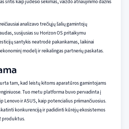
kias sritis kaip judesio sekimas, vaizdo atnaujinimo dažnis
reičiausiai analizavo trečiųjų šalių gamintojų
udas, susijusias su Horizon OS pritaikymu
esticijų santykis neatrodė pakankamas, laikinai
 ekonominį modelį ir reikalingas partnerių paskatas.
rama
urta tam, kad leistų kitoms aparatūros gamintojams
renginiuose. Tuo metu platforma buvo pervadinta į
ip Lenovo ir ASUS, kaip potencialius priimančiuosius.
askatinti konkurenciją ir padidinti kūrėjų ekosistemos
R produktus.