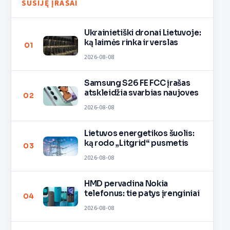
SUSIJĘ ĮRAŠAI
Ukrainietiški dronai Lietuvoje:
ką laimės rinka ir verslas
01
2026-08-08
Samsung S26 FE FCC įrašas
atskleidžia svarbias naujoves
02
2026-08-08
Lietuvos energetikos šuolis:
ką rodo „Litgrid“ pusmetis
03
2026-08-08
HMD pervadina Nokia
telefonus: tie patys įrenginiai
04
2026-08-08