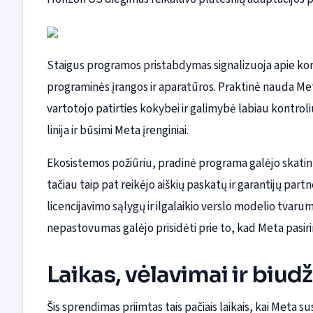
Staigus programos pristabdymas signalizuoja apie kore
programinės įrangos ir aparatūros. Praktinė nauda Met
vartotojo patirties kokybei ir galimybė labiau kontrol
linija ir būsimi Meta įrenginiai.
Ekosistemos požiūriu, pradinė programa galėjo skatint
tačiau taip pat reikėjo aiškių paskatų ir garantijų pa
licencijavimo sąlygų ir ilgalaikio verslo modelio tvaru
nepastovumas galėjo prisidėti prie to, kad Meta pasir
Laikas, vėlavimai ir biu
Šis sprendimas priimtas tais pačiais laikais, kai Meta 