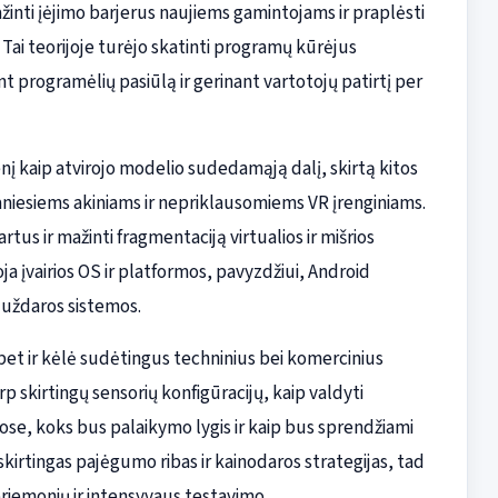
ažinti įėjimo barjerus naujiems gamintojams ir praplėsti
ai teorijoje turėjo skatinti programų kūrėjus
t programėlių pasiūlą ir gerinant vartotojų patirtį per
 kaip atvirojo modelio sudedamąją dalį, skirtą kitos
iesiems akiniams ir nepriklausomiems VR įrenginiams.
us ir mažinti fragmentaciją virtualios ir mišrios
ja įvairios OS ir platformos, pavyzdžiui, Android
s uždaros sistemos.
bet ir kėlė sudėtingus techninius bei komercinius
 skirtingų sensorių konfigūracijų, kaip valdyti
se, koks bus palaikymo lygis ir kaip bus sprendžiami
i skirtingas pajėgumo ribas ir kainodaros strategijas, tad
riemonių ir intensyvaus testavimo.