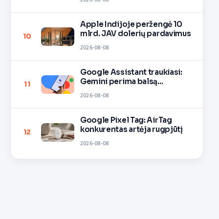
Apple Indijoje peržengė 10
mlrd. JAV dolerių pardavimus
10
2026-08-08
Google Assistant traukiasi:
Gemini perima balsą
11
įrenginiuose
2026-08-08
Google Pixel Tag: AirTag
konkurentas artėja rugpjūtį
12
2026-08-08