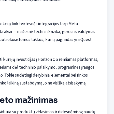
kciją link tvirtesnės integracijos tarp Meta
a akiai — mažesnė techninė rizika, geresnis valdymas
iuoti ekosistemos taškus, kurių pagrindas yra Quest
i kūrėjų investicijas į Horizon OS remiamas platformas,
rtneriams dėl techninio palaikymo, programinės įrangos
mo. Tokie sudėtingi derybiniai elementai bei rinkos
inko laikiną sustabdymą, o ne visišką atsisakymą.
džeto mažinimas
susiduria su produktų vėlavimais ir didesnėmis sąnaudų