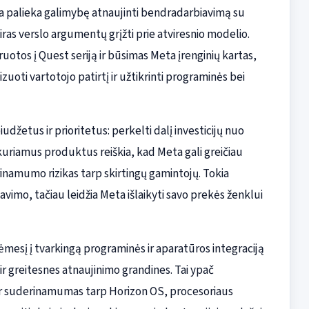
a palieka galimybę atnaujinti bendradarbiavimą su
tsiras verslo argumentų grįžti prie atviresnio modelio.
otos į Quest seriją ir būsimas Meta įrenginių kartas,
zuoti vartotojo patirtį ir užtikrinti programinės bei
džetus ir prioritetus: perkelti dalį investicijų nuo
kuriamus produktus reiškia, kad Meta gali greičiau
rinamumo rizikas tarp skirtingų gamintojų. Tokia
avimo, tačiau leidžia Meta išlaikyti savo prekės ženklui
mesį į tvarkingą programinės ir aparatūros integraciją
r greitesnes atnaujinimo grandines. Tai ypač
kur suderinamumas tarp Horizon OS, procesoriaus