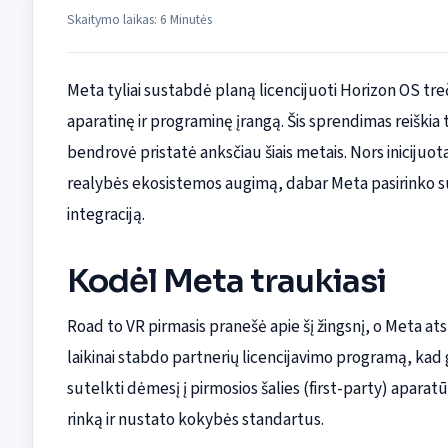
Skaitymo laikas: 6 Minutės
Meta tyliai sustabdė planą licencijuoti Horizon OS tre
aparatinę ir programinę įrangą. Šis sprendimas reiškia 
bendrovė pristatė anksčiau šiais metais. Nors inicijuot
realybės ekosistemos augimą, dabar Meta pasirinko su
integraciją.
Kodėl Meta traukiasi
Road to VR pirmasis pranešė apie šį žingsnį, o Meta 
laikinai stabdo partnerių licencijavimo programą, kad 
sutelkti dėmesį į pirmosios šalies (first-party) apara
rinką ir nustato kokybės standartus.