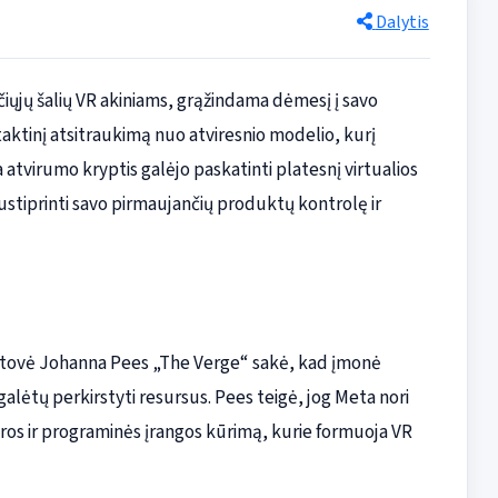
Dalytis
čiųjų šalių VR akiniams, grąžindama dėmesį į savo
taktinį atsitraukimą nuo atviresnio modelio, kurį
a atvirumo kryptis galėjo paskatinti platesnį virtualios
stiprinti savo pirmaujančių produktų kontrolę ir
atstovė Johanna Pees „The Verge“ sakė, kad įmonė
galėtų perkirstyti resursus. Pees teigė, jog Meta nori
tūros ir programinės įrangos kūrimą, kurie formuoja VR