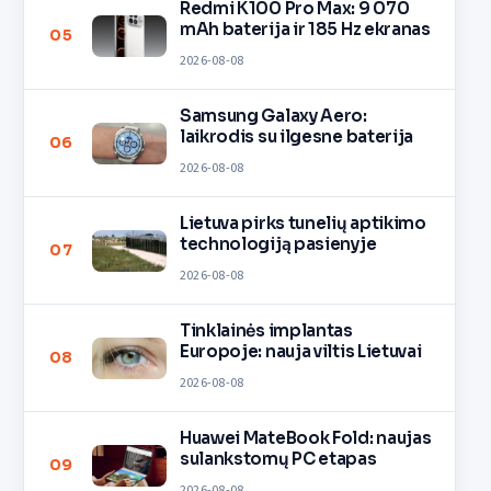
Redmi K100 Pro Max: 9 070
mAh baterija ir 185 Hz ekranas
05
2026-08-08
Samsung Galaxy Aero:
laikrodis su ilgesne baterija
06
2026-08-08
Lietuva pirks tunelių aptikimo
technologiją pasienyje
07
2026-08-08
Tinklainės implantas
Europoje: nauja viltis Lietuvai
08
2026-08-08
Huawei MateBook Fold: naujas
sulankstomų PC etapas
09
2026-08-08