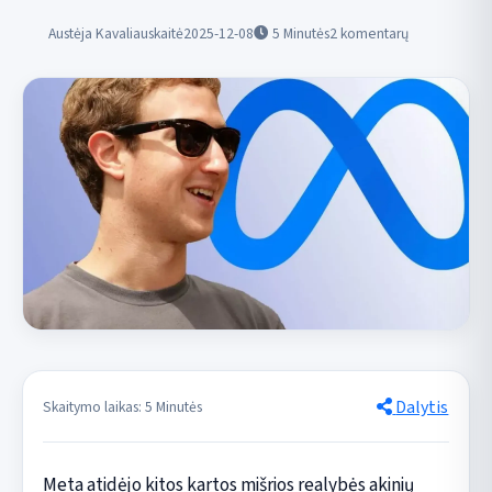
Austėja Kavaliauskaitė
2025-12-08
5
Minutės
2 komentarų
Dalytis
Skaitymo laikas: 5 Minutės
Meta atidėjo kitos kartos mišrios realybės akinių