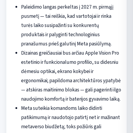
Paleidimo langas perkeltas į 2027 m. pirmąjį
pusmetį — tai reiškia, kad vartotojai ir rinka
turės laiko susipažinti su konkurentų
produktais ir palyginti technologinius
pranašumus prieš galutinį Meta pasiūlymą.
Dizainas greičiausiai bus arčiau Apple Vision Pro
estetinio ir funkcionalumo profilio, su didesniu
dėmesiu optikai, ekrano kokybei ir
ergonomikai; papildoma architektūros ypatybė
— atskiras maitinimo blokas — gali pagerinti ilgo
naudojimo komfortą ir baterijos gyvavimo laiką.
Meta suteikia komandoms laiko didinti
patikimumą ir naudotojo patirtį net ir mažinant
metaverso biudžetą; toks požiūris gali