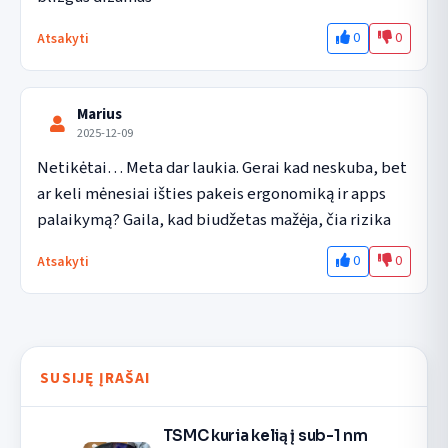
0
0
Atsakyti
Marius
2025-12-09
Netikėtai… Meta dar laukia. Gerai kad neskuba, bet 
ar keli mėnesiai išties pakeis ergonomiką ir apps 
palaikymą? Gaila, kad biudžetas mažėja, čia rizika
0
0
Atsakyti
SUSIJĘ ĮRAŠAI
TSMC kuria kelią į sub-1 nm