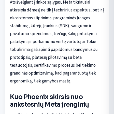
Atsižvelgiant į rinkos sąlygas, Meta tikriausiai
atkreipia dėmesį ne tik į techninius aspektus, bet ir į
ekosistemos stiprinimą: programinės įrangos
stabilumą, kūrėjų įrankius (SDK), saugumo ir
privatumo sprendimus, trečiųjų šalių pritaikymų
palaikymą ir perkamumo vertę vartotojui. Tokie
tobulinimai gali apimti papildomus bandymus su
prototipais, platesnį pilotavimą su beta
testuotojais, sertifikavimo procesus bei tiekimo
grandinės optimizavimą, kad pagarantuotų tiek
ergonomiką, tiek gamybos mastą.
Kuo Phoenix skirsis nuo
ankstesnių Meta įrenginių