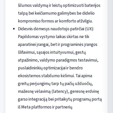
šilumos valdymą ir leistų optimizuoti baterijos
talpą bei keičiamumo galimybes be didelio
kompromiso formos ar komforto atžvilgiu.
Didesnis dėmesys naudotojo patirčiai (UX):
Papildomas vystymo laikas skirtas ne tik
aparatinei įrangai, bet ir programinės įrangos
šlifavimui, sąsajos intuityvumui, gestų
atpažinimo, valdymo paradigmos testavimui,
puslaidininkių optimizacijai ir bendro
ekosistemos stabilumo kėlimui. Tai apima
greitų perjungimų tarp tų pačių užduočių,
mažesnę vėlavimą (latency), geresnę erdvinę
garso integraciją bei pritaikytų programų portą
iš Meta platformos ir partnerių.