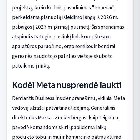
projektą, kurio kodinis pavadinimas "Phoenix",
perkeldama planuotą išleidimo langą iš 2026 m.
pabaigos į 2027 m. pirmąjį pusmetį. Šis sprendimas
atspindi strateginį poslinkį link kruopštesnio
aparatūros paruošimo, ergonomikos ir bendrai
geresnės naudotojo patirties vietoje skuboto
pateikimo į rinką.
Kodėl Meta nusprendė laukti
Remiantis Business Insider pranešimu, vidiniai Meta
vadovų užrašai patvirtina atidėjimą. Generalinis
direktorius Markas Zuckerbergas, kaip teigiama,
pavedė komandoms skirti papildomą laiką
produkto tobulinimui ir komercinio patrauklumo