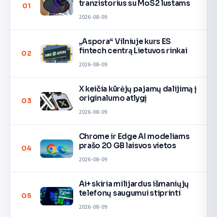
tranzistorius su MoS2 lustams
01
2026-08-09
„Aspora“ Vilniuje kurs ES
fintech centrą Lietuvos rinkai
02
2026-08-09
X keičia kūrėjų pajamų dalijimą į
originalumo atlygį
03
2026-08-09
Chrome ir Edge AI modeliams
prašo 20 GB laisvos vietos
04
2026-08-09
Ai+ skiria milijardus išmaniųjų
telefonų saugumui stiprinti
05
2026-08-09