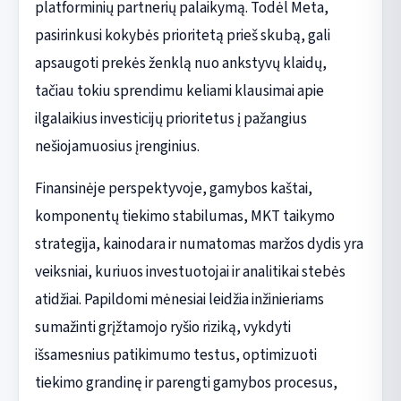
platforminių partnerių palaikymą. Todėl Meta,
pasirinkusi kokybės prioritetą prieš skubą, gali
apsaugoti prekės ženklą nuo ankstyvų klaidų,
tačiau tokiu sprendimu keliami klausimai apie
ilgalaikius investicijų prioritetus į pažangius
nešiojamuosius įrenginius.
Finansinėje perspektyvoje, gamybos kaštai,
komponentų tiekimo stabilumas, MKT taikymo
strategija, kainodara ir numatomas maržos dydis yra
veiksniai, kuriuos investuotojai ir analitikai stebės
atidžiai. Papildomi mėnesiai leidžia inžinieriams
sumažinti grįžtamojo ryšio riziką, vykdyti
išsamesnius patikimumo testus, optimizuoti
tiekimo grandinę ir parengti gamybos procesus,