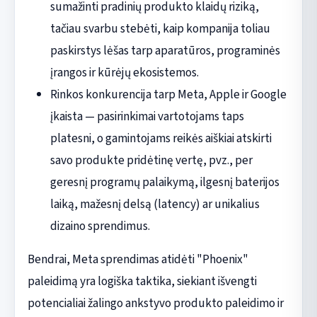
sumažinti pradinių produkto klaidų riziką,
tačiau svarbu stebėti, kaip kompanija toliau
paskirstys lėšas tarp aparatūros, programinės
įrangos ir kūrėjų ekosistemos.
Rinkos konkurencija tarp Meta, Apple ir Google
įkaista — pasirinkimai vartotojams taps
platesni, o gamintojams reikės aiškiai atskirti
savo produkte pridėtinę vertę, pvz., per
geresnį programų palaikymą, ilgesnį baterijos
laiką, mažesnį delsą (latency) ar unikalius
dizaino sprendimus.
Bendrai, Meta sprendimas atidėti "Phoenix"
paleidimą yra logiška taktika, siekiant išvengti
potencialiai žalingo ankstyvo produkto paleidimo ir