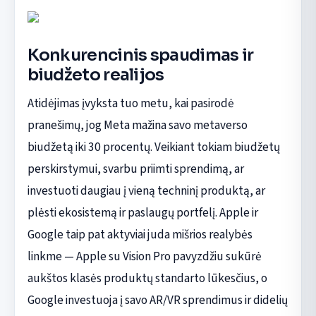
Konkurencinis spaudimas ir
biudžeto realijos
Atidėjimas įvyksta tuo metu, kai pasirodė
pranešimų, jog Meta mažina savo metaverso
biudžetą iki 30 procentų. Veikiant tokiam biudžetų
perskirstymui, svarbu priimti sprendimą, ar
investuoti daugiau į vieną techninį produktą, ar
plėsti ekosistemą ir paslaugų portfelį. Apple ir
Google taip pat aktyviai juda mišrios realybės
linkme — Apple su Vision Pro pavyzdžiu sukūrė
aukštos klasės produktų standarto lūkesčius, o
Google investuoja į savo AR/VR sprendimus ir didelių