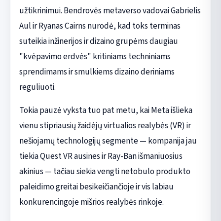
užtikrinimui. Bendrovės metaverso vadovai Gabrielis
Aul ir Ryanas Cairns nurodė, kad toks terminas
suteikia inžinerijos ir dizaino grupėms daugiau
"kvėpavimo erdvės" kritiniams techniniams
sprendimams ir smulkiems dizaino deriniams
reguliuoti.
Tokia pauzė vyksta tuo pat metu, kai Meta išlieka
vienu stipriausių žaidėjų virtualios realybės (VR) ir
nešiojamų technologijų segmente — kompanija jau
tiekia Quest VR ausines ir Ray-Ban išmaniuosius
akinius — tačiau siekia vengti netobulo produkto
paleidimo greitai besikeičiančioje ir vis labiau
konkurencingoje mišrios realybės rinkoje.