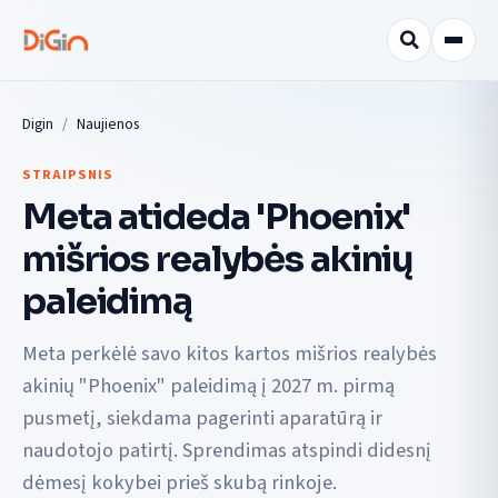
Digin
Naujienos
STRAIPSNIS
Meta atideda 'Phoenix'
mišrios realybės akinių
paleidimą
Meta perkėlė savo kitos kartos mišrios realybės
akinių "Phoenix" paleidimą į 2027 m. pirmą
pusmetį, siekdama pagerinti aparatūrą ir
naudotojo patirtį. Sprendimas atspindi didesnį
dėmesį kokybei prieš skubą rinkoje.