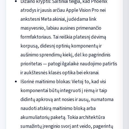
Dizaino kryptis: Šaltiniai teigia, kad Phoenix
atrodys ir jausis arčiau Apple Vision Pro nei
ankstesni Meta akiniai, judėdama link
masyvesnio, labiau ausines primenančio
formfaktoriaus. Tai reiškia platesnį dėvimą
korpusą, didesnį optinių komponentų ir
aušinimo sprendimų kiekį, dėl ko pagrindinis
prioritetas — patogi ilgalaikė naudojimo patirtis
ir aukštesnės klasės optika bei ekranai.
Išorinė maitinimo blokas: Vietoj to, kad visi
komponentai būtų integruoti į rėmą ir taip
didintų apkrovą ant nosies ir ausų, numatoma
naudoti atskirą maitinimo bloką arba
akumuliatorių paketą. Tokia architektūra
sumažintų įrenginio svorį ant veido, pagerintų