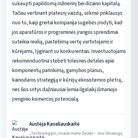
sukaupti papildomą inžinerinį bei dizaino kapitalą.
Tačiau vertinant platesnį vaizdą, sėkmė priklausys
nuo to, kaip greitai kompanija sugebės įrodyti, kad
jos aparatūros ir programinės įrangos sprendimai
suteikia realią, pastebimą vertę vartotojams ir
kūrėjams, lyginant su konkurentais. Investuotojams
rekomenduotina stebėti tolesnes detales apie
komponentų parinkimą, gamybos planus,
kainodaros strategiją ir kūrėjų ekosistemos plėtrą,
nes šios sritys dažniausiai lemia ilgalaikį išmaniojo
įrenginio komercinį potencialą.
Austėja Kavaliauskaitė
„Technologijos visada mane žavėjo – nuo išmaniųjų