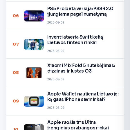
PS5 Pro beta versija: PSSR 2.0
įjungiama pagal numatymą
06
2026-08-09
Inventi atveria Swift kelią
Lietuvos fintech rinkai
07
2026-08-09
Xiaomi Mix Fold 5 nutekėjimas:
dizainas ir lustas O3
08
2026-08-09
Apple Wallet naujiena Lietuvoje:
ką gaus iPhone savininkai?
09
2026-08-09
Apple ruošia tris Ultra
įrenginius prabangos rinkai
10