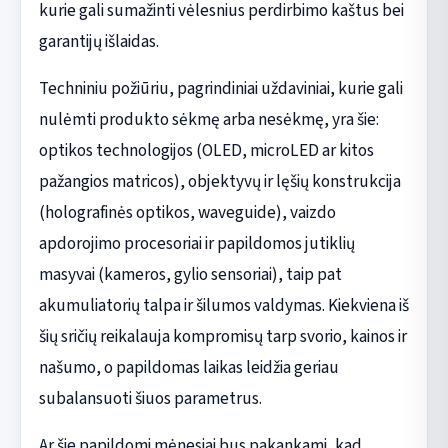
kurie gali sumažinti vėlesnius perdirbimo kaštus bei
garantijų išlaidas.
Techniniu požiūriu, pagrindiniai uždaviniai, kurie gali
nulėmti produkto sėkmę arba nesėkmę, yra šie:
optikos technologijos (OLED, microLED ar kitos
pažangios matricos), objektyvų ir lęšių konstrukcija
(holografinės optikos, waveguide), vaizdo
apdorojimo procesoriai ir papildomos jutiklių
masyvai (kameros, gylio sensoriai), taip pat
akumuliatorių talpa ir šilumos valdymas. Kiekviena iš
šių sričių reikalauja kompromisų tarp svorio, kainos ir
našumo, o papildomas laikas leidžia geriau
subalansuoti šiuos parametrus.
Ar šie papildomi mėnesiai bus pakankami, kad