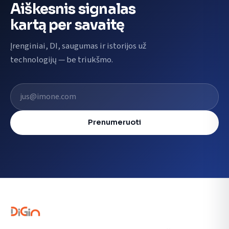
Aiškesnis signalas
kartą per savaitę
Įrenginiai, DI, saugumas ir istorijos už
technologijų — be triukšmo.
El. pašto adresas
Prenumeruoti