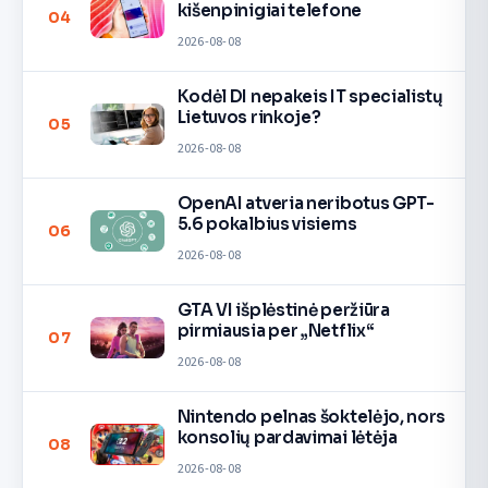
kišenpinigiai telefone
04
2026-08-08
Kodėl DI nepakeis IT specialistų
Lietuvos rinkoje?
05
2026-08-08
OpenAI atveria neribotus GPT-
5.6 pokalbius visiems
06
2026-08-08
GTA VI išplėstinė peržiūra
pirmiausia per „Netflix“
07
2026-08-08
Nintendo pelnas šoktelėjo, nors
konsolių pardavimai lėtėja
08
2026-08-08