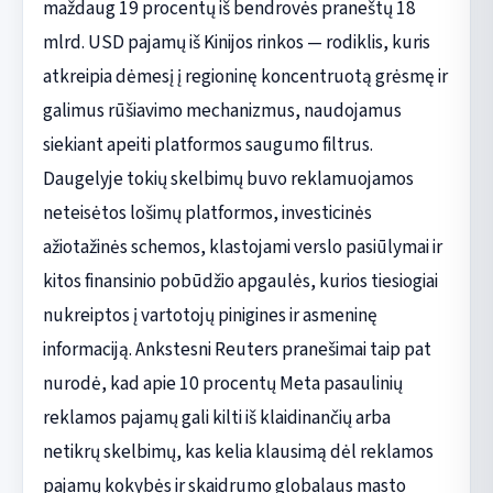
maždaug 19 procentų iš bendrovės praneštų 18
mlrd. USD pajamų iš Kinijos rinkos — rodiklis, kuris
atkreipia dėmesį į regioninę koncentruotą grėsmę ir
galimus rūšiavimo mechanizmus, naudojamus
siekiant apeiti platformos saugumo filtrus.
Daugelyje tokių skelbimų buvo reklamuojamos
neteisėtos lošimų platformos, investicinės
ažiotažinės schemos, klastojami verslo pasiūlymai ir
kitos finansinio pobūdžio apgaulės, kurios tiesiogiai
nukreiptos į vartotojų pinigines ir asmeninę
informaciją. Ankstesni Reuters pranešimai taip pat
nurodė, kad apie 10 procentų Meta pasaulinių
reklamos pajamų gali kilti iš klaidinančių arba
netikrų skelbimų, kas kelia klausimą dėl reklamos
pajamų kokybės ir skaidrumo globalaus masto