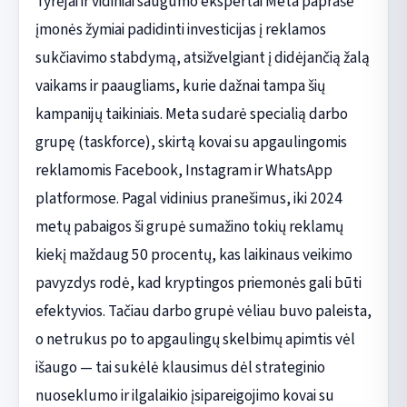
Tyrėjai ir vidiniai saugumo ekspertai Meta paprašė
įmonės žymiai padidinti investicijas į reklamos
sukčiavimo stabdymą, atsižvelgiant į didėjančią žalą
vaikams ir paaugliams, kurie dažnai tampa šių
kampanijų taikiniais. Meta sudarė specialią darbo
grupę (taskforce), skirtą kovai su apgaulingomis
reklamomis Facebook, Instagram ir WhatsApp
platformose. Pagal vidinius pranešimus, iki 2024
metų pabaigos ši grupė sumažino tokių reklamų
kiekį maždaug 50 procentų, kas laikinaus veikimo
pavyzdys rodė, kad kryptingos priemonės gali būti
efektyvios. Tačiau darbo grupė vėliau buvo paleista,
o netrukus po to apgaulingų skelbimų apimtis vėl
išaugo — tai sukėlė klausimus dėl strateginio
nuoseklumo ir ilgalaikio įsipareigojimo kovai su