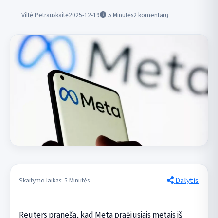
Viltė Petrauskaitė
2025-12-19
5
Minutės
2 komentarų
Dalytis
Skaitymo laikas: 5 Minutės
Reuters praneša, kad Meta praėjusiais metais iš