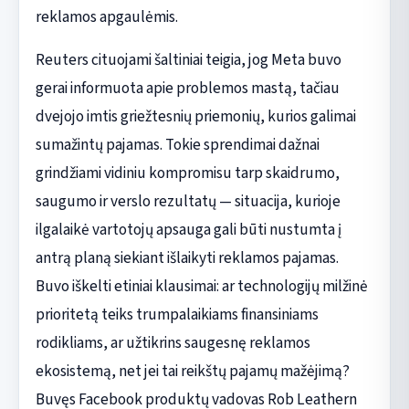
reklamos apgaulėmis.
Reuters cituojami šaltiniai teigia, jog Meta buvo
gerai informuota apie problemos mastą, tačiau
dvejojo imtis griežtesnių priemonių, kurios galimai
sumažintų pajamas. Tokie sprendimai dažnai
grindžiami vidiniu kompromisu tarp skaidrumo,
saugumo ir verslo rezultatų — situacija, kurioje
ilgalaikė vartotojų apsauga gali būti nustumta į
antrą planą siekiant išlaikyti reklamos pajamas.
Buvo iškelti etiniai klausimai: ar technologijų milžinė
prioritetą teiks trumpalaikiams finansiniams
rodikliams, ar užtikrins saugesnę reklamos
ekosistemą, net jei tai reikštų pajamų mažėjimą?
Buvęs Facebook produktų vadovas Rob Leathern