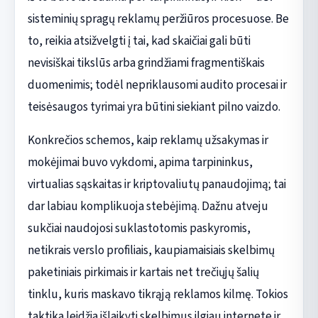
sisteminių spragų reklamų peržiūros procesuose. Be
to, reikia atsižvelgti į tai, kad skaičiai gali būti
nevisiškai tikslūs arba grindžiami fragmentiškais
duomenimis; todėl nepriklausomi audito procesai ir
teisėsaugos tyrimai yra būtini siekiant pilno vaizdo.
Konkrečios schemos, kaip reklamų užsakymas ir
mokėjimai buvo vykdomi, apima tarpininkus,
virtualias sąskaitas ir kriptovaliutų panaudojimą; tai
dar labiau komplikuoja stebėjimą. Dažnu atveju
sukčiai naudojosi suklastotomis paskyromis,
netikrais verslo profiliais, kaupiamaisiais skelbimų
paketiniais pirkimais ir kartais net trečiųjų šalių
tinklu, kuris maskavo tikrąją reklamos kilmę. Tokios
taktika leidžia išlaikyti skelbimus ilgiau internete ir