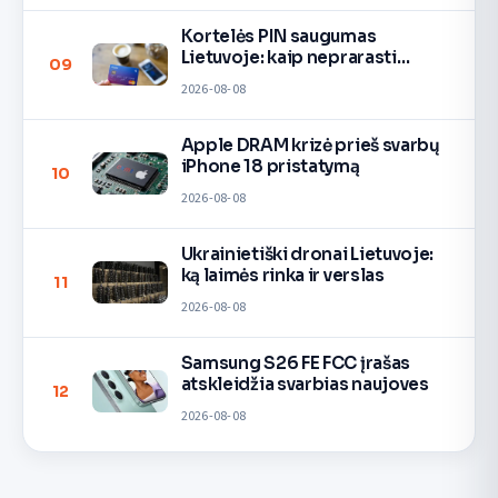
Kortelės PIN saugumas
Lietuvoje: kaip neprarasti
09
pinigų
2026-08-08
Apple DRAM krizė prieš svarbų
iPhone 18 pristatymą
10
2026-08-08
Ukrainietiški dronai Lietuvoje:
ką laimės rinka ir verslas
11
2026-08-08
Samsung S26 FE FCC įrašas
atskleidžia svarbias naujoves
12
2026-08-08