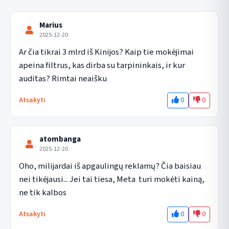
Marius
2025-12-20
Ar čia tikrai 3 mlrd iš Kinijos? Kaip tie mokėjimai 
apeina filtrus, kas dirba su tarpininkais, ir kur 
auditas? Rimtai neaišku
0
0
Atsakyti
atombanga
2025-12-20
Oho, milijardai iš apgaulingų reklamų? Čia baisiau 
nei tikėjausi... Jei tai tiesa, Meta  turi mokėti kainą, 
ne tik kalbos
0
0
Atsakyti