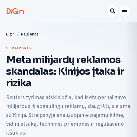
Digin
Naujienos
STRAIPSNIS
Meta milijardų reklamos
skandalas: Kinijos įtaka ir
rizika
Reuters tyrimas atskleidžia, kad Meta pernai gavo
milijardus iš apgaulingų reklamų, daug iš jų siejama
su Kinija. Straipsnyje analizuojame pajamų kilmę,
vidinį atsaką, technines priemones ir reguliavimo
iššūkius.