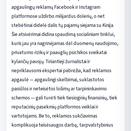
apgaulingų reklamų Facebook ir Instagram
platformose uždirbo milijardus dolerių, o net
stebėtinai didelė dalis tų pajamų siejama su Kinija.
Šie atsivėrimai didina spaudimą socialiniam tinklui,
kuris jau yra nagrinėjamas dėl duomenų naudojimo,
privatumo rizikų ir paauglių psichikos sveikatai
kylančių pavojų. Tiriantieji žurnalistai ir
nepriklausomi ekspertai pabrėžia, kad reklamos
apgaulė — apgaulingi skelbimai, suklastotos
pasiūlos ir neteisėtos lošimų ar tarpininkavimo
schemos — gali turėti tiek tiesioginių finansinių, tiek
reputacinių pasekmių platformos veiklai ir
vartotojams. Be to, reklamos sukčiavimas
komplikuoja teisėsaugos darbą, tarpvalstybinius