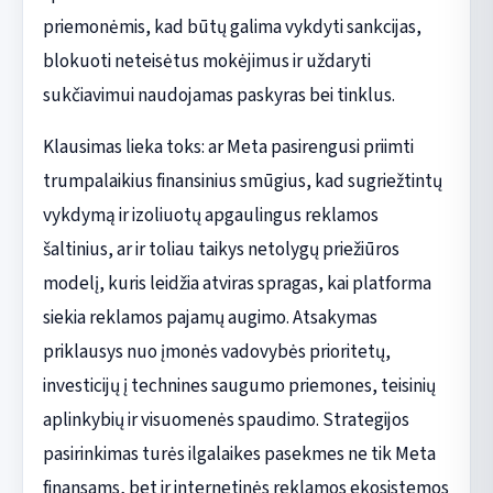
priemonėmis, kad būtų galima vykdyti sankcijas,
blokuoti neteisėtus mokėjimus ir uždaryti
sukčiavimui naudojamas paskyras bei tinklus.
Klausimas lieka toks: ar Meta pasirengusi priimti
trumpalaikius finansinius smūgius, kad sugriežtintų
vykdymą ir izoliuotų apgaulingus reklamos
šaltinius, ar ir toliau taikys netolygų priežiūros
modelį, kuris leidžia atviras spragas, kai platforma
siekia reklamos pajamų augimo. Atsakymas
priklausys nuo įmonės vadovybės prioritetų,
investicijų į technines saugumo priemones, teisinių
aplinkybių ir visuomenės spaudimo. Strategijos
pasirinkimas turės ilgalaikes pasekmes ne tik Meta
finansams, bet ir internetinės reklamos ekosistemos