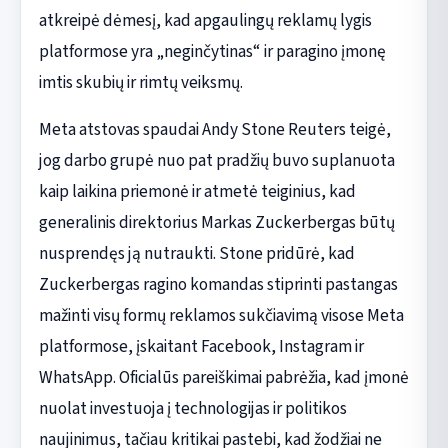
atkreipė dėmesį, kad apgaulingų reklamų lygis
platformose yra „neginčytinas“ ir paragino įmonę
imtis skubių ir rimtų veiksmų.
Meta atstovas spaudai Andy Stone Reuters teigė,
jog darbo grupė nuo pat pradžių buvo suplanuota
kaip laikina priemonė ir atmetė teiginius, kad
generalinis direktorius Markas Zuckerbergas būtų
nusprendęs ją nutraukti. Stone pridūrė, kad
Zuckerbergas ragino komandas stiprinti pastangas
mažinti visų formų reklamos sukčiavimą visose Meta
platformose, įskaitant Facebook, Instagram ir
WhatsApp. Oficialūs pareiškimai pabrėžia, kad įmonė
nuolat investuoja į technologijas ir politikos
naujinimus, tačiau kritikai pastebi, kad žodžiai ne