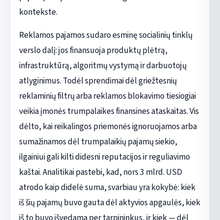
kontekste.
Reklamos pajamos sudaro esminę socialinių tinklų
verslo dalį: jos finansuoja produktų plėtrą,
infrastruktūrą, algoritmų vystymą ir darbuotojų
atlyginimus. Todėl sprendimai dėl griežtesnių
reklaminių filtrų arba reklamos blokavimo tiesiogiai
veikia įmonės trumpalaikes finansines ataskaitas. Vis
dėlto, kai reikalingos priemonės ignoruojamos arba
sumažinamos dėl trumpalaikių pajamų siekio,
ilgainiui gali kilti didesni reputacijos ir reguliavimo
kaštai. Analitikai pastebi, kad, nors 3 mlrd. USD
atrodo kaip didelė suma, svarbiau yra kokybė: kiek
iš šių pajamų buvo gauta dėl aktyvios apgaulės, kiek
iš to buvo išvedama per tarpininkus, ir kiek — dėl