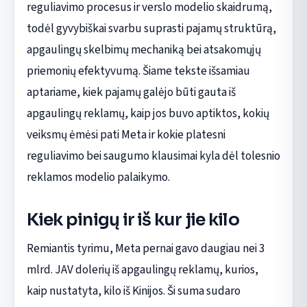
reguliavimo procesus ir verslo modelio skaidrumą,
todėl gyvybiškai svarbu suprasti pajamų struktūrą,
apgaulingų skelbimų mechaniką bei atsakomųjų
priemonių efektyvumą. Šiame tekste išsamiau
aptariame, kiek pajamų galėjo būti gauta iš
apgaulingų reklamų, kaip jos buvo aptiktos, kokių
veiksmų ėmėsi pati Meta ir kokie platesni
reguliavimo bei saugumo klausimai kyla dėl tolesnio
reklamos modelio palaikymo.
Kiek pinigų ir iš kur jie kilo
Remiantis tyrimu, Meta pernai gavo daugiau nei 3
mlrd. JAV dolerių iš apgaulingų reklamų, kurios,
kaip nustatyta, kilo iš Kinijos. Ši suma sudaro