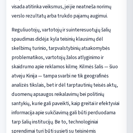
visada atitinka veiksmus, jei jie neatneša norimų
verslo rezultatų arba trukdo pajamų augimui.
Reguliuotojų, vartotojų ir suinteresuotųjų šalių
spaudimas didėja: kyla teisinių klausimų dėl
skelbimų turinio, tarpvalstybinių atsakomybės
problematikos, vartotojų žalos atlyginimo ir
skaidrumo apie reklamos kilmę. Kilmės šalis — šiuo
atveju Kinija — tampa svarbi ne tik geografinės
analizės tikslais, bet ir dėl tarptautinių teisės aktų,
duomenų apsaugos reikalavimų bei politinių
santykių, kurie gali paveikti, kaip greitai ir efektyviai
informacija apie sukčiavimą gali būti perduodama
tarp šalių institucijų. Be to, technologiniai
sprendimai turi būti susieti su teisinėmis