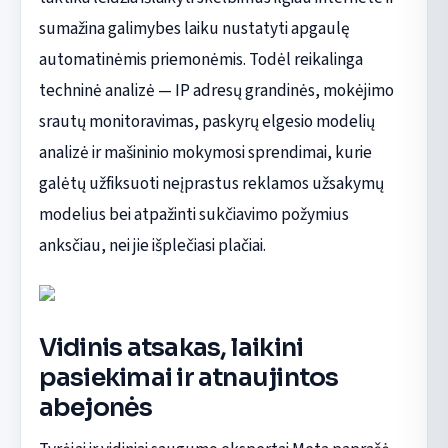
sumažina galimybes laiku nustatyti apgaulę
automatinėmis priemonėmis. Todėl reikalinga
techninė analizė — IP adresų grandinės, mokėjimo
srautų monitoravimas, paskyrų elgesio modelių
analizė ir mašininio mokymosi sprendimai, kurie
galėtų užfiksuoti neįprastus reklamos užsakymų
modelius bei atpažinti sukčiavimo požymius
anksčiau, nei jie išplečiasi plačiai.
Vidinis atsakas, laikini
pasiekimai ir atnaujintos
abejonės