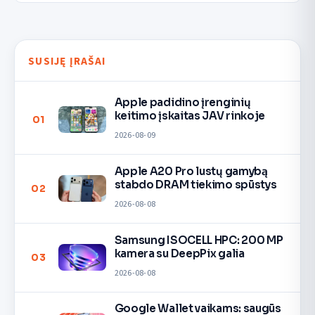
SUSIJĘ ĮRAŠAI
Apple padidino įrenginių
keitimo įskaitas JAV rinkoje
01
2026-08-09
Apple A20 Pro lustų gamybą
stabdo DRAM tiekimo spūstys
02
2026-08-08
Samsung ISOCELL HPC: 200 MP
kamera su DeepPix galia
03
2026-08-08
Google Wallet vaikams: saugūs