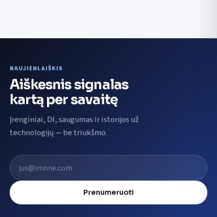
NAUJIENLAIŠKIS
Aiškesnis signalas
kartą per savaitę
Įrenginiai, DI, saugumas ir istorijos už
technologijų — be triukšmo.
El. pašto adresas
Prenumeruoti