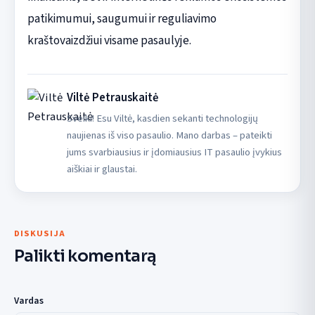
patikimumui, saugumui ir reguliavimo
kraštovaizdžiui visame pasaulyje.
Viltė Petrauskaitė
Sveiki! Esu Viltė, kasdien sekanti technologijų
naujienas iš viso pasaulio. Mano darbas – pateikti
jums svarbiausius ir įdomiausius IT pasaulio įvykius
aiškiai ir glaustai.
DISKUSIJA
Palikti komentarą
Vardas